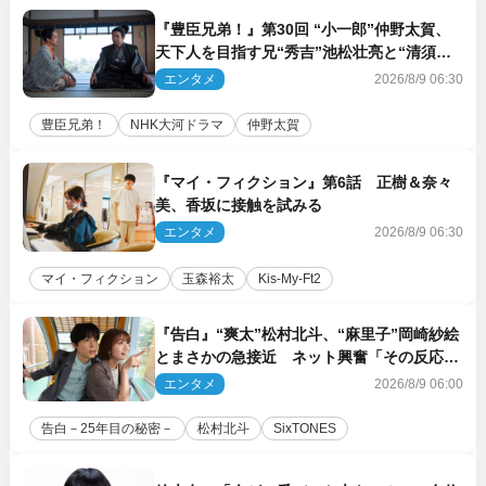
『豊臣兄弟！』第30回 “小一郎”仲野太賀、
天下人を目指す兄“秀吉”池松壮亮と“清須会
議”へ
エンタメ
2026/8/9 06:30
豊臣兄弟！
NHK大河ドラマ
仲野太賀
『マイ・フィクション』第6話 正樹＆奈々
美、香坂に接触を試みる
エンタメ
2026/8/9 06:30
マイ・フィクション
玉森裕太
Kis‐My‐Ft2
『告白』“爽太”松村北斗、“麻里子”岡崎紗絵
とまさかの急接近 ネット興奮「その反応
は」「いいの!?」（ネタバレあり）
エンタメ
2026/8/9 06:00
告白－25年目の秘密－
松村北斗
SixTONES