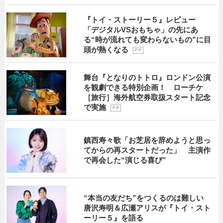
『トイ・ストーリー５』レビュー
「デジタルVSおもちゃ」の先にあ
る“時が流れても変わらないもの”に目
頭が熱くなる
P R
舞台『となりのトトロ』ロンドン公演
を観劇できる特別企画！ ローチケ
［旅行］海外航空券取扱スタート記念
で実施
P R
鎮西寿々歌「お芝居を辞めようと思っ
てからの再スタートだった」 主演作
で再会した“演じる喜び”
“本当の友だち”をつくるのは難しい
唐沢寿明＆広瀬アリスが『トイ・スト
ーリー５』を語る