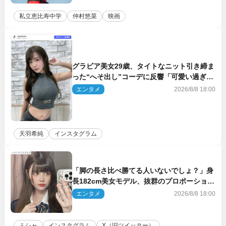
私立恵比寿中学
仲村悠菜
映画
グラビア美女29歳、タイトなニット引き締ま
った“へそ出し”コーデに反響「可愛い過ぎ
る」
エンタメ
2026/8/8 18:00
天羽希純
インスタグラム
「脚の長さ比べ勝てる人いないでしょ？」身
長182cm美女モデル、抜群のプロポーション
にネット衝撃
エンタメ
2026/8/8 18:00
ミシャ
インスタグラム
X（旧ツイッター）