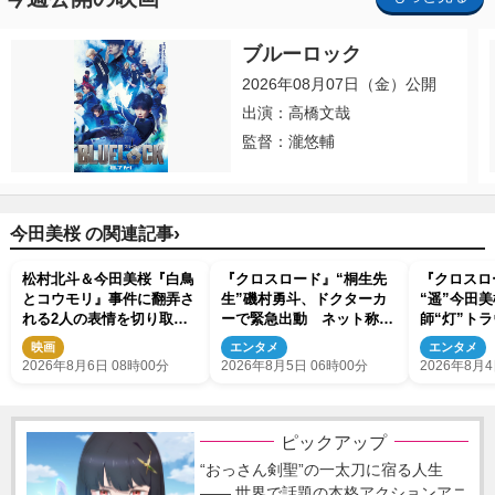
ブルーロック
2026年08月07日（金）公開
出演：高橋文哉
監督：瀧悠輔
›
今田美桜 の関連記事
松村北斗＆今田美桜『白鳥
『クロスロード』“桐生先
『クロスロ
とコウモリ』事件に翻弄さ
生”磯村勇斗、ドクターカ
“遥”今田
れる2人の表情を切り取っ
ーで緊急出動 ネット称賛
師“灯”ト
た場面写真解禁
「かっこいい」「好きが増
立 2人の
映画
エンタメ
エンタメ
す」
に
2026年8月6日 08時00分
2026年8月5日 06時00分
2026年8月4
ピックアップ
“おっさん剣聖”の一太刀に宿る人生
―― 世界で話題の本格アクションアニ