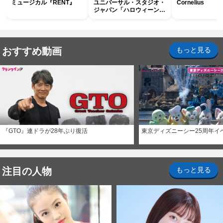
ミュージカル『RENT』
ユニバーサル・スタジオ・
Cornelius
ジャパン「ハロウィーン・
ホラー・ナイト ～オール
ナイト～パス」
おすすめ動画
もっと見る
『GTO』連ドラが28年ぶり復活
東京ディズニーシー25周年イ
注目の人物
もっと見る