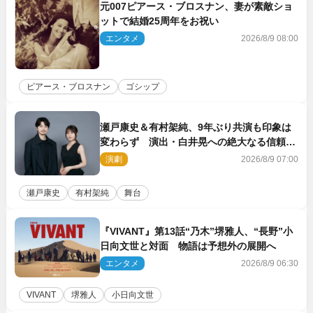
元007ピアース・ブロスナン、妻が素敵ショ
ットで結婚25周年をお祝い
エンタメ
2026/8/9 08:00
ピアース・ブロスナン
ゴシップ
瀬戸康史＆有村架純、9年ぶり共演も印象は
変わらず 演出・白井晃への絶大なる信頼を
胸に舞台『キュー』に挑む
演劇
2026/8/9 07:00
瀬戸康史
有村架純
舞台
『VIVANT』第13話“乃木”堺雅人、“長野”小
日向文世と対面 物語は予想外の展開へ
エンタメ
2026/8/9 06:30
VIVANT
堺雅人
小日向文世