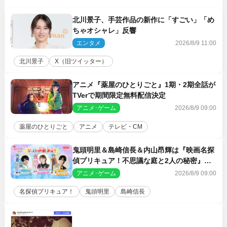
北川景子、手芸作品の新作に「すごい」「め
ちゃオシャレ」反響
エンタメ
2026/8/9 11:00
北川景子
X（旧ツイッター）
アニメ『薬屋のひとりごと』1期・2期全話が
TVerで期間限定無料配信決定
アニメ･ゲーム
2026/8/9 09:00
薬屋のひとりごと
アニメ
テレビ・CM
鬼頭明里＆島崎信長＆内山昂輝は『映画名探
偵プリキュア！不思議な庭と2人の秘密』ゲ
スト声優に決定
アニメ･ゲーム
2026/8/9 09:00
名探偵プリキュア！
鬼頭明里
島崎信長