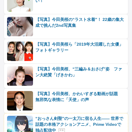
い！
【写真】今田美桜の“ラスト水着”！ 22歳の集大
成で挑んだ2nd写真集
【写真】今田美桜ら「2019年大活躍した女優」
フォトギャラリー
【写真】今田美桜、“三編み＆おさげ”姿 ファ
ン大絶賛「げきかわ」
【写真】今田美桜、かわいすぎる動画が話題
無邪気な表情に「天使」の声
“おっさん剣聖”の一太刀に宿る人生―― 世界で
話題の本格アクションアニメ、Prime Videoで
独占配信中
P R