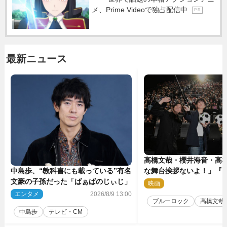
メ、Prime Videoで独占配信中
P R
最新ニュース
高橋文哉・櫻井海音・高
中島歩、“教科書にも載っている”有名
な舞台挨拶ないよ！」『
文豪の子孫だった「ばぁばのじぃじ」
ク』自由すぎるイベント
映画
2
エンタメ
2026/8/9 13:00
ブルーロック
高橋文哉
中島歩
テレビ・CM