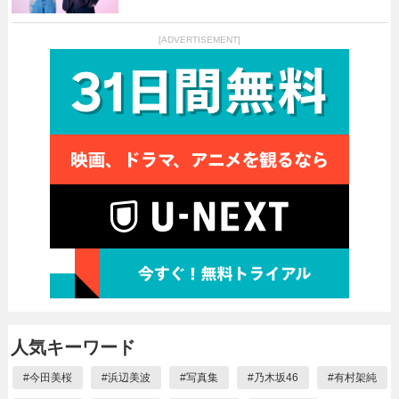
[ADVERTISEMENT]
人気キーワード
#
今田美桜
#
浜辺美波
#
写真集
#
乃木坂46
#
有村架純