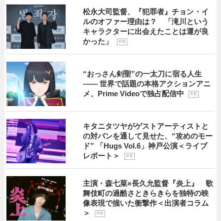
松永大司監督、『犯罪者』チョン・イ
ルのオファー理由は？ 「滝川という
キャラクターに出会えたことは運が良
かった」
P R
“おっさん剣聖”の一太刀に宿る人生
―― 世界で話題の本格アクションアニ
メ、Prime Videoで独占配信中
P R
キタニタツヤがゲストアーティストと
の対バンを通して見せた、“攻めのモー
ド” 「Hugs Vol.6」神戸公演＜ライブ
レポート＞
P R
主演・森七菜×長久允監督『炎上』 歌
舞伎町の過酷さときらきらを独特の映
像表現で描いた衝撃作＜出演者コラム
＞
P R