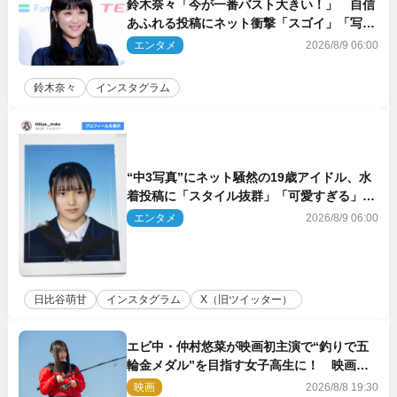
鈴木奈々「今が一番バスト大きい！」 自信
あふれる投稿にネット衝撃「スゴイ」「写真
集を出して欲しい」
エンタメ
2026/8/9 06:00
鈴木奈々
インスタグラム
“中3写真”にネット騒然の19歳アイドル、水
着投稿に「スタイル抜群」「可愛すぎる」と
絶賛の声
エンタメ
2026/8/9 06:00
日比谷萌甘
インスタグラム
X（旧ツイッター）
エビ中・仲村悠菜が映画初主演で“釣りで五
輪金メダル”を目指す女子高生に！ 映画
『つりこまち』今秋公開
映画
2026/8/8 19:30