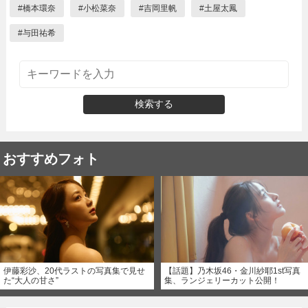
#
橋本環奈
#
小松菜奈
#
吉岡里帆
#
土屋太鳳
#
与田祐希
検索する
おすすめフォト
伊藤彩沙、20代ラストの写真集で見せ
【話題】乃木坂46・金川紗耶1st写真
た“大人の甘さ”
集、ランジェリーカット公開！