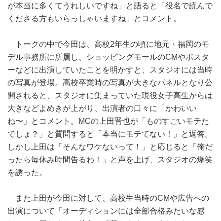
が本当に多くてうれしいですね」と語ると「役名で読んで
くださる方もいらっしゃいますね」とコメント。
トークの中で今田は、高校2年生の頃に地元・福岡のモ
デル事務所に所属し、ショッピングモールのCMやポスタ
ーなどに出演していたことを明かすと、スタジオには当時
の写真が登場。高校卒業時の写真が大きなパネルとなり公
開されると、スタジオに集まっていた現役女子高生からは
大きなどよめきが上がり、出演者の口々に「かわいい
ね〜」とコメント。MCの上田晋也が「ものすごいモテた
でしょ？」と質問すると「本当にモテてない！」と返答。
しかし上田は「そんなワケないって！」と応じると「俺だ
ったら毎休み時間告るわ！」と声を上げ、スタジオの爆笑
を誘った。
また上田が今田に対して、高校生当時のCMや広告への
出演について「オーディションには全部合格みたいな感