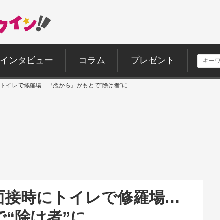
インタビュー
コラム
プレゼント
トイレで修羅場…『恋から』がもとで“除け者”に
面接時にトイレで修羅場…
“除け者”に