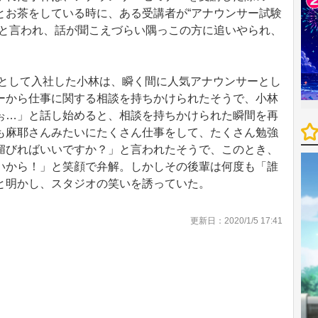
とお茶をしている時に、ある受講者が“アナウンサー試験
”と言われ、話が聞こえづらい隅っこの方に追いやられ、
ーとして入社した小林は、瞬く間に人気アナウンサーとし
ーから仕事に関する相談を持ちかけられたそうで、小林
ぉ…」と話し始めると、相談を持ちかけられた瞬間を再
も麻耶さんみたいにたくさん仕事をして、たくさん勉強
媚びればいいですか？」と言われたそうで、このとき、
いから！」と笑顔で弁解。しかしその後輩は何度も「誰
と明かし、スタジオの笑いを誘っていた。
更新日：2020/1/5 17:41