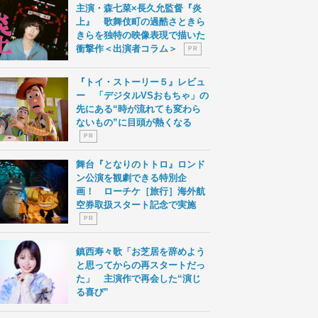
主演・森七菜×長久允監督『炎
上』 歌舞伎町の過酷さときら
きらを独特の映像表現で描いた
衝撃作＜出演者コラム＞
P R
『トイ・ストーリー５』レビュ
ー 「デジタルVSおもちゃ」の
先にある“時が流れても変わら
ないもの”に目頭が熱くなる
P R
舞台『となりのトトロ』ロンド
ン公演を観劇できる特別企
画！ ローチケ［旅行］海外航
空券取扱スタート記念で実施
P R
鎮西寿々歌「お芝居を辞めよう
と思ってからの再スタートだっ
た」 主演作で再会した“演じ
る喜び”