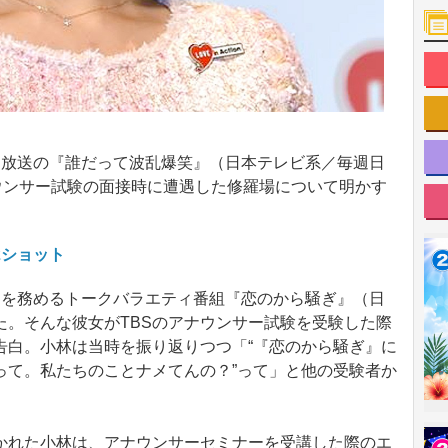
放送の『誰だって波乱爆笑』（日本テレビ系／毎週日
ウンサー試験の面接時に遭遇した修羅場について明かす
2ショット
を務めるトークバラエティ番組『恋のから騒ぎ』（日
た。そんな彼女がTBSのアナウンサー試験を受験した際
告白。小林は当時を振り返りつつ「“『恋のから騒ぎ』に
って。私たちのことナメてんの？”って」と他の受験者か
。
れた小林は、アナウンサーセミナーを受講した際のエ