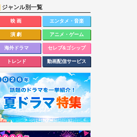
ジャンル別一覧
映画
エンタメ・音楽
演劇
アニメ・ゲーム
海外ドラマ
セレブ&ゴシップ
トレンド
動画配信サービス