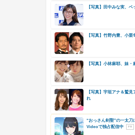
【写真】田中みな実、ベッ
【写真】竹野内豊、小栗
【写真】小林麻耶、妹・
【写真】宇垣アナ＆鷲見ア
れ
“おっさん剣聖”の一太刀
Videoで独占配信中
P R