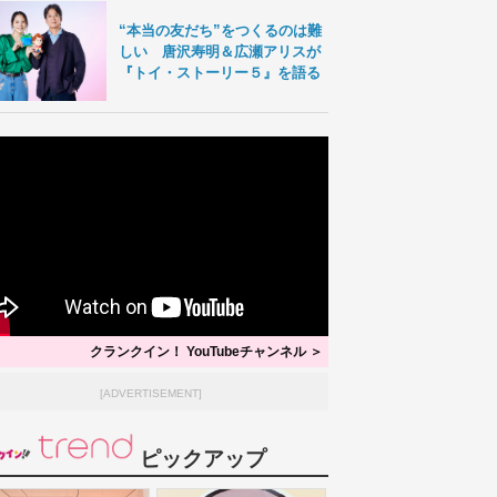
“本当の友だち”をつくるのは難
しい 唐沢寿明＆広瀬アリスが
『トイ・ストーリー５』を語る
クランクイン！ YouTubeチャンネル ＞
[ADVERTISEMENT]
ピックアップ