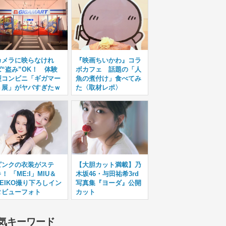
カメラに映らなけれ
『映画ちいかわ』コラ
ば“盗み”OK！ 体験
ボカフェ 話題の「人
型コンビニ「ギガマー
魚の煮付け」食べてみ
ト展」がヤバすぎたｗ
た〈取材レポ〉
ピンクの衣装がステ
【大胆カット満載】乃
！ 「ME:I」MIU＆
木坂46・与田祐希3rd
KEIKO撮り下ろしイン
写真集『ヨーダ』公開
タビューフォト
カット
気キーワード