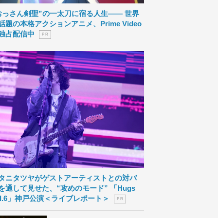
おっさん剣聖”の一太刀に宿る人生―― 世界
話題の本格アクションアニメ、Prime Video
独占配信中
P R
タニタツヤがゲストアーティストとの対バ
を通して見せた、“攻めのモード” 「Hugs
ol.6」神戸公演＜ライブレポート＞
P R