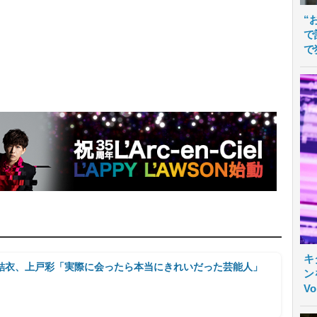
“
で
で
キ
結衣、上戸彩「実際に会ったら本当にきれいだった芸能人」
ン
V