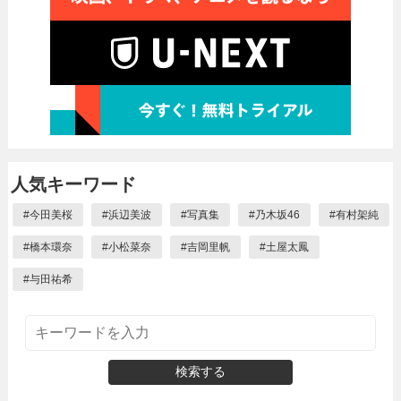
人気キーワード
#
今田美桜
#
浜辺美波
#
写真集
#
乃木坂46
#
有村架純
#
橋本環奈
#
小松菜奈
#
吉岡里帆
#
土屋太鳳
#
与田祐希
検索する