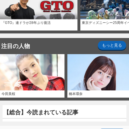
『GTO』連ドラが28年ぶり復活
東京ディズニーシー25周年イ
注目の人物
もっと見る
今田美桜
橋本環奈
【総合】今読まれている記事