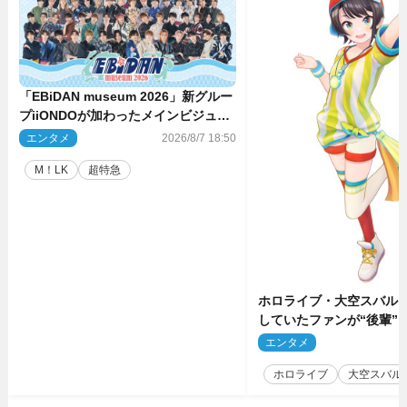
「EBiDAN museum 2026」新グルー
プiiONDOが加わったメインビジュア
ル公開！ 開催記念グッズラインナッ
エンタメ
2026/8/7 18:50
プも
M！LK
超特急
ホロライブ・大空スバル
していたファンが“後輩”
もしかしてあのときの？
エンタメ
2
ホロライブ
大空スバル