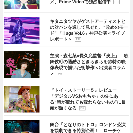
メ、Prime Videoで独占配信中
P R
キタニタツヤがゲストアーティストと
の対バンを通して見せた、“攻めのモー
ド” 「Hugs Vol.6」神戸公演＜ライブ
レポート＞
P R
主演・森七菜×長久允監督『炎上』 歌
舞伎町の過酷さときらきらを独特の映
像表現で描いた衝撃作＜出演者コラム
＞
P R
『トイ・ストーリー５』レビュー
「デジタルVSおもちゃ」の先にあ
る“時が流れても変わらないもの”に目
頭が熱くなる
P R
舞台『となりのトトロ』ロンドン公演
を観劇できる特別企画！ ローチケ