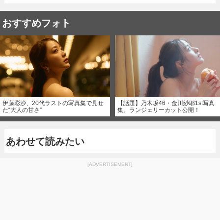
おすすめフォト
伊藤彩沙、20代ラストの写真集で見せ
【話題】乃木坂46・金川紗耶1st写真
た“大人の甘さ”
集、ランジェリーカット公開！
あわせて読みたい
[ADVERTISEMENT]