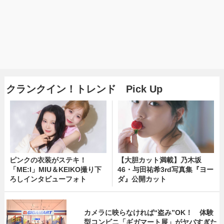
クランクイン！トレンド Pick Up
ピンクの衣装がステキ！
【大胆カット満載】乃木坂
「ME:I」MIU＆KEIKO撮り下
46・与田祐希3rd写真集『ヨー
ろしインタビューフォト
ダ』公開カット
カメラに映らなければ“盗み”OK！ 体験
型コンビニ「ギガマート展」がヤバすぎた