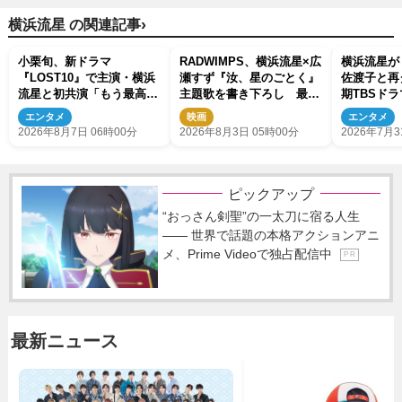
›
横浜流星 の関連記事
小栗旬、新ドラマ
RADWIMPS、横浜流星×広
横浜流星が
『LOST10』で主演・横浜
瀬すず『汝、星のごとく』
佐渡子と再
流星と初共演「もう最高で
主題歌を書き下ろし 最新
期TBSドラ
す」
予告＆新ビジュアル解禁
で主演
エンタメ
映画
エンタメ
2026年8月7日 06時00分
2026年8月3日 05時00分
2026年7月3
ピックアップ
“おっさん剣聖”の一太刀に宿る人生
―― 世界で話題の本格アクションアニ
メ、Prime Videoで独占配信中
P R
最新ニュース