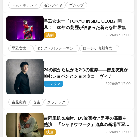
トム・ホランド
ゼンデイヤ
ゴシップ
早乙女太一『TOKYO INSIDE CLUB』開
幕！ 30年の芸歴が詰まった新たな世界観
演劇
2026/8/7 17:00
早乙女太一
ダンス・パフォーマン...
ローチケ演劇宣言！
24の調から広がる2つの世界――吉見友貴が
挑むショパンとショスタコーヴィチ
エンタメ
2026/8/7 17:00
吉見友貴
音楽
クラシック
吉岡里帆＆奈緒、DV被害者と刑事の葛藤を
熱演 『シャドウワーク』迫真の新場面写真
公開
映画
2026/8/7 17:00