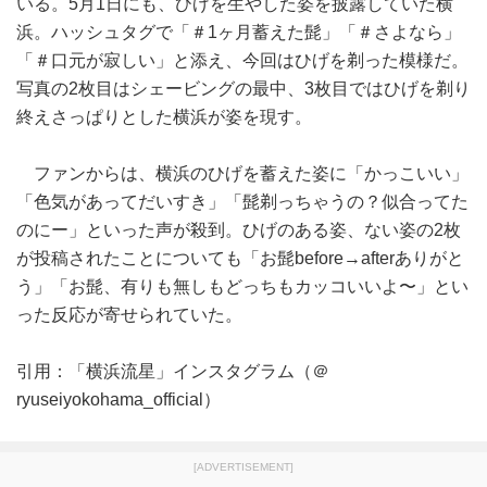
いる。5月1日にも、ひげを生やした姿を披露していた横
浜。ハッシュタグで「＃1ヶ月蓄えた髭」「＃さよなら」
「＃口元が寂しい」と添え、今回はひげを剃った模様だ。
写真の2枚目はシェービングの最中、3枚目ではひげを剃り
終えさっぱりとした横浜が姿を現す。
ファンからは、横浜のひげを蓄えた姿に「かっこいい」
「色気があってだいすき」「髭剃っちゃうの？似合ってた
のにー」といった声が殺到。ひげのある姿、ない姿の2枚
が投稿されたことについても「お髭before→afterありがと
う」「お髭、有りも無しもどっちもカッコいいよ〜」とい
った反応が寄せられていた。
引用：「横浜流星」インスタグラム（＠
ryuseiyokohama_official）
[ADVERTISEMENT]