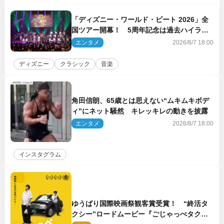
「ディズニー・ワールド・ビート 2026」全
国ツアー開幕！ 5周年記念は過去ハイライ
ト＆クルーズ旅を大満喫！【潜入レポート】
エンタメ
2026/8/7 18:00
ディズニー
クラシック
音楽
角田信朗、65歳とは思えない“ムキムキボデ
ィ”にネット騒然 キレッキレの動きを披露
エンタメ
2026/8/7 18:00
インスタグラム
ゆうばり国際映画祭観客賞受賞！ “終活タ
クシー”ロードムービー『ごじゃっぺタクシ