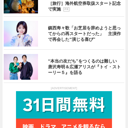
［旅行］海外航空券取扱スタート記念
で実施
P R
鎮西寿々歌「お芝居を辞めようと思っ
てからの再スタートだった」 主演作
で再会した“演じる喜び”
“本当の友だち”をつくるのは難しい
唐沢寿明＆広瀬アリスが『トイ・スト
ーリー５』を語る
[ADVERTISEMENT]