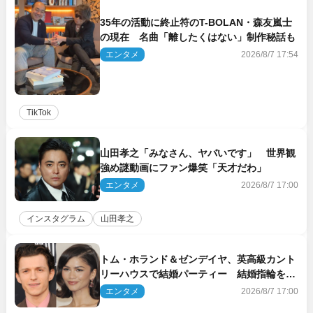
35年の活動に終止符のT-BOLAN・森友嵐士
の現在 名曲「離したくはない」制作秘話も
エンタメ
2026/8/7 17:54
TikTok
山田孝之「みなさん、ヤバいです」 世界観
強め謎動画にファン爆笑「天才だわ」
エンタメ
2026/8/7 17:00
インスタグラム
山田孝之
トム・ホランド＆ゼンデイヤ、英高級カント
リーハウスで結婚パーティー 結婚指輪を身
に着けたトムも初キャッチ
エンタメ
2026/8/7 17:00