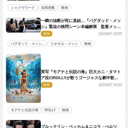
シャドウワーク
吉岡里帆
映画
一瞬の油断が死に直結…『バグダッド・メッ
シ』緊迫の検問シーン本編解禁 監督メッセ
ージも到着
映画
2026/8/7 16:50
バグダッド・メッシ...
リオネル・メッシ
映画
実写『モアナと伝説の海』巨大カニ・タマト
ア役のROLLYが歌うゴージャスな劇中歌
「シャイニー」本編映像解禁
映画
2026/8/7 16:00
モアナと伝説の海
ROLLY
映画
ブルックリン・ベッカム＆ニコラ・ぺルツ、