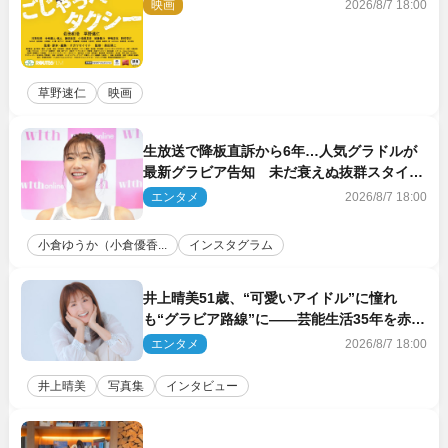
ー』10月公開＆予告解禁
映画
2026/8/7 18:00
草野速仁
映画
生放送で降板直訴から6年…人気グラドルが
最新グラビア告知 未だ衰えぬ抜群スタイル
に反響
エンタメ
2026/8/7 18:00
小倉ゆうか（小倉優香...
インスタグラム
井上晴美51歳、“可愛いアイドル”に憧れ
も“グラビア路線”に――芸能生活35年を赤
裸々に語る 27年ぶりに写真集発売
エンタメ
2026/8/7 18:00
井上晴美
写真集
インタビュー