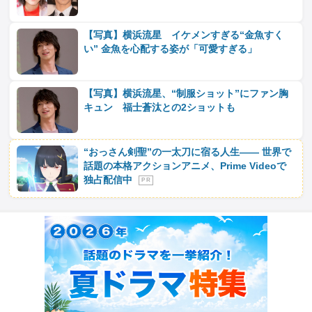
【写真】横浜流星 イケメンすぎる“金魚すく
い” 金魚を心配する姿が「可愛すぎる」
【写真】横浜流星、“制服ショット”にファン胸
キュン 福士蒼汰との2ショットも
“おっさん剣聖”の一太刀に宿る人生―― 世界で
話題の本格アクションアニメ、Prime Videoで
独占配信中
P R