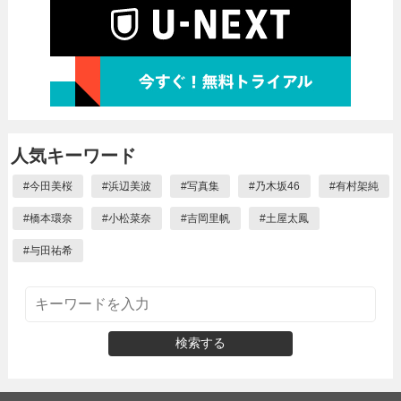
人気キーワード
#
今田美桜
#
浜辺美波
#
写真集
#
乃木坂46
#
有村架純
#
橋本環奈
#
小松菜奈
#
吉岡里帆
#
土屋太鳳
#
与田祐希
検索する