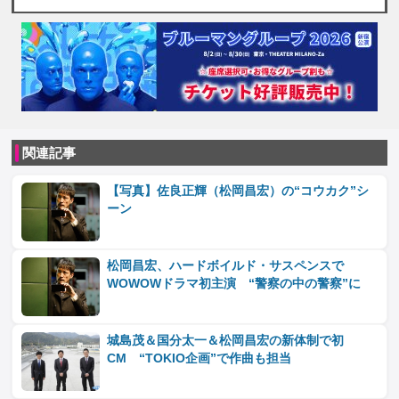
関連記事
【写真】佐良正輝（松岡昌宏）の“コウカク”シ
ーン
松岡昌宏、ハードボイルド・サスペンスで
WOWOWドラマ初主演 “警察の中の警察”に
城島茂＆国分太一＆松岡昌宏の新体制で初
CM “TOKIO企画”で作曲も担当