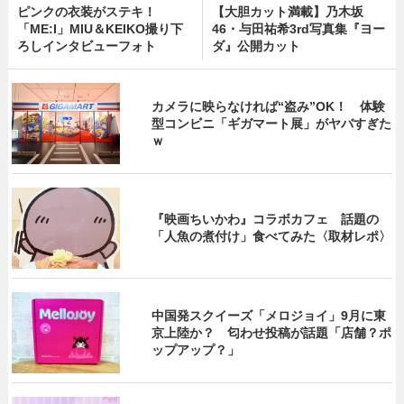
ピンクの衣装がステキ！
【大胆カット満載】乃木坂
「ME:I」MIU＆KEIKO撮り下
46・与田祐希3rd写真集『ヨー
ろしインタビューフォト
ダ』公開カット
カメラに映らなければ“盗み”OK！ 体験
型コンビニ「ギガマート展」がヤバすぎた
ｗ
『映画ちいかわ』コラボカフェ 話題の
「人魚の煮付け」食べてみた〈取材レポ〉
中国発スクイーズ「メロジョイ」9月に東
京上陸か？ 匂わせ投稿が話題「店舗？ポ
ップアップ？」