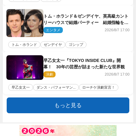
トム・ホランド＆ゼンデイヤ、英高級カント
リーハウスで結婚パーティー 結婚指輪を身
に着けたトムも初キャッチ
エンタメ
2026/8/7 17:00
トム・ホランド
ゼンデイヤ
ゴシップ
早乙女太一『TOKYO INSIDE CLUB』開
幕！ 30年の芸歴が詰まった新たな世界観
演劇
2026/8/7 17:00
早乙女太一
ダンス・パフォーマン...
ローチケ演劇宣言！
もっと見る