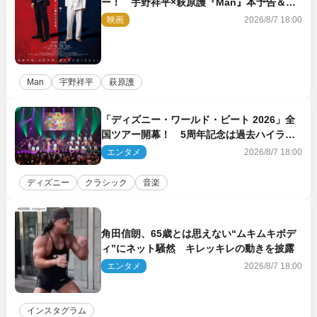
ー！ 宇野祥平×萩原護『Man』本予告＆新
ビジュアル解禁
映画
2026/8/7 18:00
Man
宇野祥平
萩原護
「ディズニー・ワールド・ビート 2026」全
国ツアー開幕！ 5周年記念は過去ハイライ
ト＆クルーズ旅を大満喫！【潜入レポート】
エンタメ
2026/8/7 18:00
ディズニー
クラシック
音楽
角田信朗、65歳とは思えない“ムキムキボデ
ィ”にネット騒然 キレッキレの動きを披露
エンタメ
2026/8/7 18:00
インスタグラム