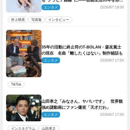
も“グラビア路線”に――芸能生活35年を赤
裸々に語る 27年ぶりに写真集発売
エンタメ
2026/8/7 18:00
井上晴美
写真集
インタビュー
35年の活動に終止符のT-BOLAN・森友嵐士
の現在 名曲「離したくはない」制作秘話も
エンタメ
2026/8/7 17:54
TikTok
山田孝之「みなさん、ヤバいです」 世界観
強め謎動画にファン爆笑「天才だわ」
エンタメ
2026/8/7 17:00
インスタグラム
山田孝之