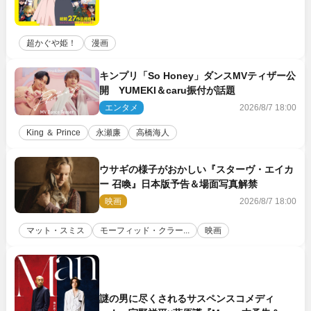
超かぐや姫！
漫画
キンプリ「So Honey」ダンスMVティザー公
開 YUMEKI＆caru振付が話題
エンタメ
2026/8/7 18:00
King ＆ Prince
永瀬廉
高橋海人
ウサギの様子がおかしい『スターヴ・エイカ
ー 召喚』日本版予告＆場面写真解禁
映画
2026/8/7 18:00
マット・スミス
モーフィッド・クラー...
映画
謎の男に尽くされるサスペンスコメディ