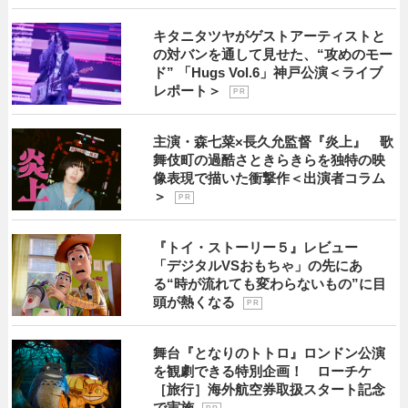
キタニタツヤがゲストアーティストと
の対バンを通して見せた、“攻めのモー
ド” 「Hugs Vol.6」神戸公演＜ライブ
レポート＞
P R
主演・森七菜×長久允監督『炎上』 歌
舞伎町の過酷さときらきらを独特の映
像表現で描いた衝撃作＜出演者コラム
＞
P R
『トイ・ストーリー５』レビュー
「デジタルVSおもちゃ」の先にあ
る“時が流れても変わらないもの”に目
頭が熱くなる
P R
舞台『となりのトトロ』ロンドン公演
を観劇できる特別企画！ ローチケ
［旅行］海外航空券取扱スタート記念
で実施