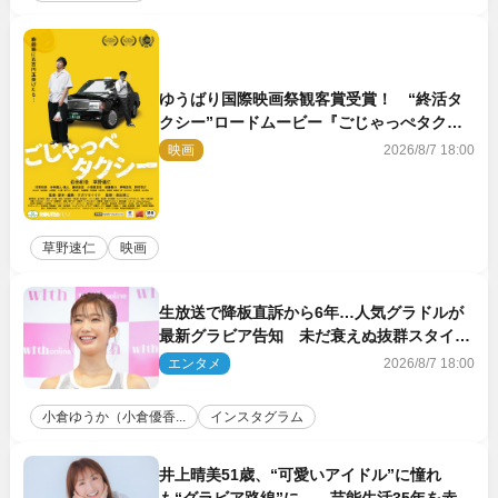
ゆうばり国際映画祭観客賞受賞！ “終活タ
クシー”ロードムービー『ごじゃっぺタクシ
ー』10月公開＆予告解禁
映画
2026/8/7 18:00
草野速仁
映画
生放送で降板直訴から6年…人気グラドルが
最新グラビア告知 未だ衰えぬ抜群スタイル
に反響
エンタメ
2026/8/7 18:00
小倉ゆうか（小倉優香...
インスタグラム
井上晴美51歳、“可愛いアイドル”に憧れ