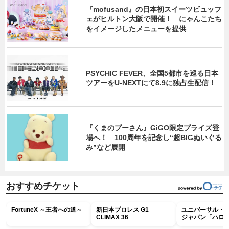
『mofusand』の日本初スイーツビュッフ
ェがヒルトン大阪で開催！ にゃんこたち
をイメージしたメニューを提供
PSYCHIC FEVER、全国5都市を巡る日本
ツアーをU‐NEXTにて8.9に独占生配信！
『くまのプーさん』GiGO限定プライズ登
場へ！ 100周年を記念し“超BIGぬいぐる
み”など展開
おすすめチケット
FortuneX ～王者への道～
新日本プロレス G1
ユニバーサル・
CLIMAX 36
ジャパン「ハロ
ホラー・ナイト 