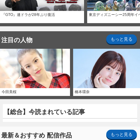
『GTO』連ドラが28年ぶり復活
東京ディズニーシー25周年イ
注目の人物
もっと見る
今田美桜
橋本環奈
【総合】今読まれている記事
最新＆おすすめ 配信作品
もっと見る