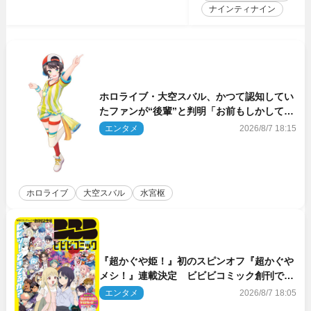
ナインティナイン
ホロライブ・大空スバル、かつて認知してい
たファンが“後輩”と判明「お前もしかしてあ
のときの？」
エンタメ
2026/8/7 18:15
ホロライブ
大空スバル
水宮枢
『超かぐや姫！』初のスピンオフ『超かぐや
メシ！』連載決定 ビビビコミック創刊で31
作品一挙公開
エンタメ
2026/8/7 18:05