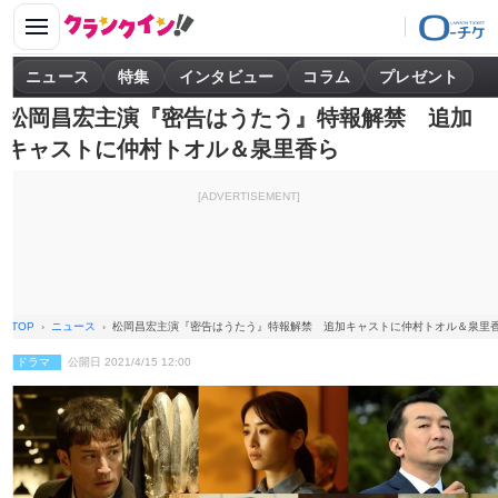
ニュース
特集
インタビュー
コラム
プレゼント
松岡昌宏主演『密告はうたう』特報解禁 追加
キャストに仲村トオル＆泉里香ら
[ADVERTISEMENT]
TOP
ニュース
松岡昌宏主演『密告はうたう』特報解禁 追加キャストに仲村トオル＆泉里
ドラマ
公開日 2021/4/15 12:00