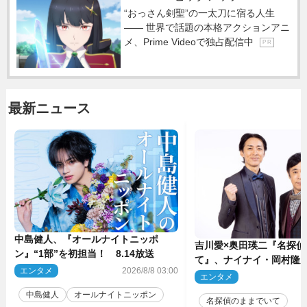
“おっさん剣聖”の一太刀に宿る人生
―― 世界で話題の本格アクションアニ
メ、Prime Videoで独占配信中
P R
最新ニュース
中島健人、『オールナイトニッポ
吉川愛×奥田瑛二『名探偵
ン』“1部”を初担当！ 8.14放送
て』、ナイナイ・岡村隆
エンタメ
2026/8/8 03:00
のゲスト出演が決定！
エンタメ
2
中島健人
オールナイトニッポン
名探偵のままでいて