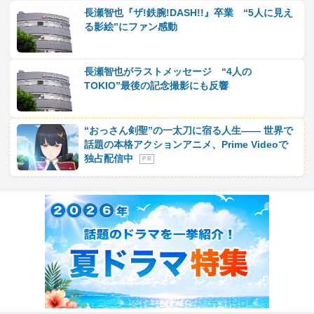
長瀬智也『ザ!鉄腕!DASH!!』卒業 “5人に見え
る影絵”にファン感動
長瀬智也がラストメッセージ “4人の
TOKIO”最後の記念撮影にも反響
“おっさん剣聖”の一太刀に宿る人生―― 世界で
話題の本格アクションアニメ、Prime Videoで
独占配信中
P R