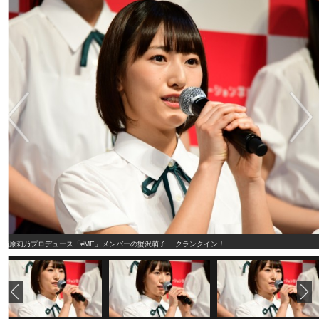
指原莉乃プロデュース「≠ME」メンバーの蟹沢萌子 クランクイン！