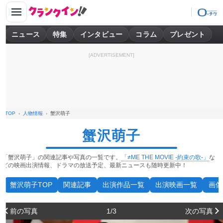
ニュース
特集
インタビュー
コラム
プレゼント
[ADVERTISEMENT]
TOP
人物情報
蟹沢萌子
蟹沢萌子
「蟹沢萌子」の関連記事や写真の一覧です。
「≠ME THE MOVIE -約束の歌-」
な
どの映画出演情報、ドラマの放送予定、最新ニュースも随時更新中！
蟹沢萌子TOP
関連記事
出演作品一覧
出演映画一覧
画像
前の写真
1/3
次の写真