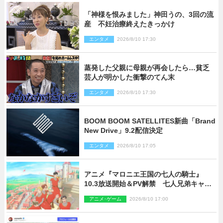
「神様を恨みました」神田うの、3回の流
産 不妊治療終えたきっかけ
エンタメ
2026/8/10 17:30
蒸発した父親に母親が再会したら…貧乏
芸人が明かした衝撃のてん末
エンタメ
2026/8/10 17:30
BOOM BOOM SATELLITES新曲「Brand
New Drive」9.2配信決定
エンタメ
2026/8/10 17:05
アニメ『マロニエ王国の七人の騎士』
10.3放送開始＆PV解禁 七人兄弟キャス
トに高梨謙吾、川島零士ら
アニメ･ゲーム
2026/8/10 17:00