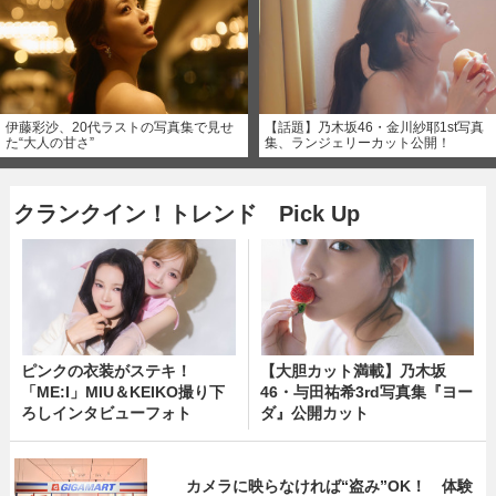
伊藤彩沙、20代ラストの写真集で見せ
【話題】乃木坂46・金川紗耶1st写真
た“大人の甘さ”
集、ランジェリーカット公開！
クランクイン！トレンド Pick Up
ピンクの衣装がステキ！
【大胆カット満載】乃木坂
「ME:I」MIU＆KEIKO撮り下
46・与田祐希3rd写真集『ヨー
ろしインタビューフォト
ダ』公開カット
カメラに映らなければ“盗み”OK！ 体験