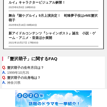
ルイ』キャラクタービジュアル解禁！
2025年6月6日 18時00分
舞台『賭ケグルイ』9月上演決定！ 蛇喰夢子役は≠ME蟹沢
萌子
2025年6月18日 09時40分
新アイドルコンテンツ『シャインポスト』誕生 小説・ゲ
ーム・アニメ・音楽ほか展開
2021年10月27日 17時00分
「蟹沢萌子」に関するFAQ
Q.
蟹沢萌子の生年月日は？
A.
1999年10月25
Q.
蟹沢萌子の出身地は？
A.
神奈川県