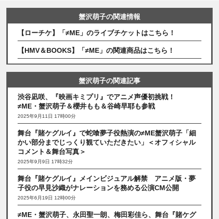
蟹沢萌子の関連情報
【ローチケ】「≠ME」のライブチケットはこちら！
【HMV＆BOOKS】「≠ME」の関連商品はこちら！
蟹沢萌子の関連記事
渋谷凪咲、『映画キミプリ』でアニメ声優初挑戦！
≠ME・蟹沢萌子＆櫻井もも＆谷崎早耶も参戦
2025年9月11日 17時00分
舞台『賭ケグルイ』で蛇喰夢子役熱演の≠ME蟹沢萌子「細
かい部分までじっくり観ていただきたい」＜オフィシャル
コメント＆舞台写真＞
2025年9月9日 17時32分
舞台『賭ケグルイ』メインビジュアル解禁 アニメ版・夢
子役の早見沙織がナレーションを務める公演CM公開
2025年6月19日 12時00分
≠ME・蟹沢萌子、永田聖一朗、梅田彩佳ら、舞台『賭ケグ