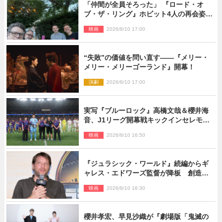
「仲間が全員そろった」 『ロード・オ
ブ・ザ・リング』ホビット4人の再会姿に
ファン感激
映画
2026/8/10 17:00
“失敗”の価値を問い直す――『メリー・
メリー・メリーゴーランド』開幕！
演劇
2026/8/10 17:00
実写『ブルーロック』高橋文哉＆櫻井海
音、J1リーグ開幕戦キックインセレモニ
ーに登場＆喜びの声到着
映画
2026/8/10 16:50
『ジュラシック・ワールド』続編からギ
ャレス・エドワーズ監督が降板 創造性
の違い
映画
2026/8/10 16:30
櫻井孝宏、早見沙織が『劇場版「鬼滅の