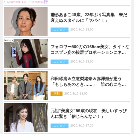
雛形あきこ48歳、22年ぶり写真集 未だ
衰えぬスタイルに「ヤバイ！」
エンタメ
2026/8/10 18:00
フォロワー500万の165cm美女、タイトな
コスプレ姿の抜群プロポーションにネッ
ト衝撃
エンタメ
2026/8/10 18:00
和田琢磨＆立道梨緒奈＆赤澤燈が思う
「もしもあのとき……」 誰の心にもあ
るもの描く舞台『回転する夜』に込める
演劇
2026/8/10 18:00
思い
元祖“美魔女”59歳の現在 美しいすっぴ
んに驚き「信じらんない！」
エンタメ
2026/8/10 17:30