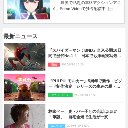
―― 世界で話題の本格アクションアニ
メ、Prime Videoで独占配信中
P R
最新ニュース
『スパイダーマン：BND』全米公開10日
間で歴代No.1！ 日本でも洋画実写最速
で興収30億円突破
映画
2026/8/10 19:20
『PUI PUI モルカー』5周年で新作エピソ
ード制作決定 シリーズの生みの親・見
里朝希監督が復帰
アニメ･ゲーム
2026/8/10 18:50
林家ペー、妻・パー子との会話はほぼ
「筆談」 自宅全焼で生活が一変
エンタメ
2026/8/10 18:00