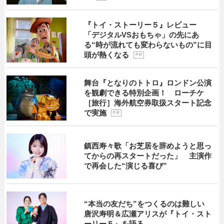
『トイ・ストーリー５』レビュー
「デジタルVSおもちゃ」の先にあ
る“時が流れても変わらないもの”に目
頭が熱くなる
P R
舞台『となりのトトロ』ロンドン公演
を観劇できる特別企画！ ローチケ
［旅行］海外航空券取扱スタート記念
で実施
P R
鎮西寿々歌「お芝居を辞めようと思っ
てからの再スタートだった」 主演作
で再会した“演じる喜び”
“本当の友だち”をつくるのは難しい
唐沢寿明＆広瀬アリスが『トイ・スト
ーリー５』を語る