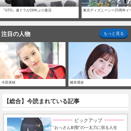
『GTO』連ドラが28年ぶり復活
東京ディズニーシー25周年イ
注目の人物
もっと見る
今田美桜
橋本環奈
【総合】今読まれている記事
ピックアップ
“おっさん剣聖”の一太刀に宿る人生