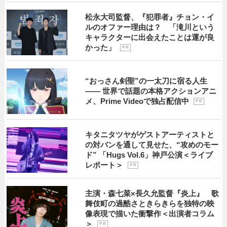
松永大司監督、『犯罪者』チョン・イ
ルのオファー理由は？ 「滝川という
キャラクターに出会えたことは運が良
かった」
P R
“おっさん剣聖”の一太刀に宿る人生
―― 世界で話題の本格アクションアニ
メ、Prime Videoで独占配信中
P R
キタニタツヤがゲストアーティストと
の対バンを通して見せた、“攻めのモー
ド” 「Hugs Vol.6」神戸公演＜ライブ
レポート＞
P R
主演・森七菜×長久允監督『炎上』 歌
舞伎町の過酷さときらきらを独特の映
像表現で描いた衝撃作＜出演者コラム
＞
P R