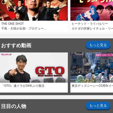
THE ONE SHOT
ヒーテッド・ライバルリー
千鳥・大悟が企画・プロデュー…
カナダの作家レイチェル・リ
おすすめ動画
もっと見る
『GTO』連ドラが28年ぶり復活
東京ディズニーシー25周年イ
注目の人物
もっと見る