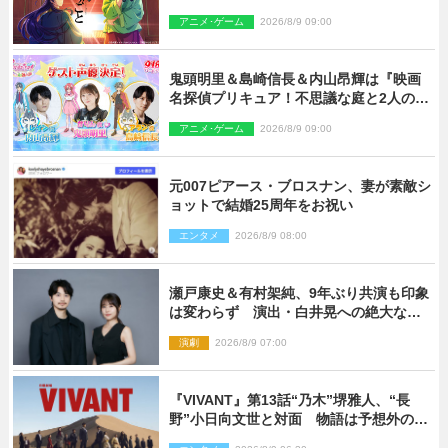
アニメ･ゲーム
2026/8/9 09:00
鬼頭明里＆島崎信長＆内山昂輝は『映画
名探偵プリキュア！不思議な庭と2人の秘
密』ゲスト声優に決定
アニメ･ゲーム
2026/8/9 09:00
元007ピアース・ブロスナン、妻が素敵シ
ョットで結婚25周年をお祝い
エンタメ
2026/8/9 08:00
瀬戸康史＆有村架純、9年ぶり共演も印象
は変わらず 演出・白井晃への絶大なる
信頼を胸に舞台『キュー』に挑む
演劇
2026/8/9 07:00
『VIVANT』第13話“乃木”堺雅人、“長
野”小日向文世と対面 物語は予想外の展
開へ