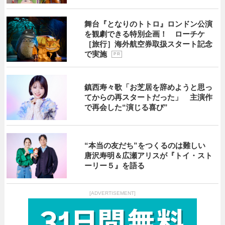
舞台『となりのトトロ』ロンドン公演
を観劇できる特別企画！ ローチケ
［旅行］海外航空券取扱スタート記念
で実施
P R
鎮西寿々歌「お芝居を辞めようと思っ
てからの再スタートだった」 主演作
で再会した“演じる喜び”
“本当の友だち”をつくるのは難しい
唐沢寿明＆広瀬アリスが『トイ・スト
ーリー５』を語る
[ADVERTISEMENT]