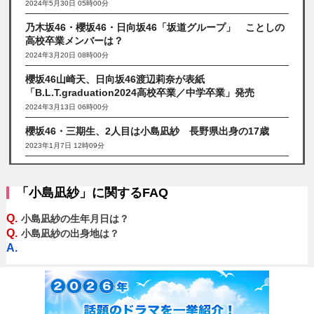
2024年5月30日 05時00分
乃木坂46・櫻坂46・日向坂46「坂道グループ」 ことしの
高校卒業メンバーは？
2024年3月20日 08時00分
櫻坂46山崎天、日向坂46渡辺莉奈が表紙
「B.L.T.graduation2024高校卒業／中学卒業」発売
2024年3月13日 06時00分
櫻坂46・三期生、2人目は小島凪紗 長野県出身の17歳
2023年1月7日 12時09分
「小島凪紗」に関するFAQ
Q.
小島凪紗の生年月日は？
Q.
小島凪紗の出身地は？
A.