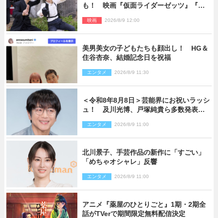
も！ 映画『仮面ライダーゼッツ』『超
宇宙刑事ギャバン インフィニティ』オフ
映画
2026/8/9 12:00
ショット到着
美男美女の子どもたちも顔出し！ HG＆
住谷杏奈、結婚記念日を祝福
エンタメ
2026/8/9 11:30
＜令和8年8月8日＞芸能界にお祝いラッシ
ュ！ 及川光博、戸塚純貴ら多数発表結
婚
エンタメ
2026/8/9 11:00
北川景子、手芸作品の新作に「すごい」
「めちゃオシャレ」反響
エンタメ
2026/8/9 11:00
アニメ『薬屋のひとりごと』1期・2期全
話がTVerで期間限定無料配信決定