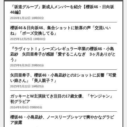
「坂道グループ」新成人メンバーを紹介【櫻坂46・日向坂
46編】
2026年1月12日 18時00分
櫻坂46＆日向坂46、集合ショットに歓喜の声「交流いい
ね」「ポーズ交換してる」
2025年12月25日 19時00分
『ラヴィット！』シーズンレギュラー卒業の櫻坂46・小島
凪紗 矢田亜希子が感謝「愛するこんなぎ 3ヶ月ありがと
う」
2025年6月26日 20時00分
矢田亜希子、櫻坂46・小島凪紗との2ショットに反響「可愛
い娘さん」「美人親子？」
2025年5月22日 19時05分
ガッキーとW主演抜てき注目の17歳女優、「ヤンジャン」
初グラビア
2024年6月6日 05時00分
櫻坂46・小島凪紗、ノースリーブシャツで爽やかなグラビ
ア披露