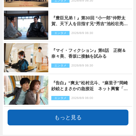
エンタメ
2026/8/9 06:30
『豊臣兄弟！』第30回 “小一郎”仲野太
賀、天下人を目指す兄“秀吉”池松壮亮
と“清須会議”へ
エンタメ
2026/8/9 06:30
『マイ・フィクション』第6話 正樹＆
奈々美、香坂に接触を試みる
エンタメ
2026/8/9 06:30
『告白』“爽太”松村北斗、“麻里子”岡崎
紗絵とまさかの急接近 ネット興奮「そ
の反応は」「いいの!?」（ネタバレあ
エンタメ
2026/8/9 06:00
り）
もっと見る