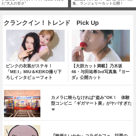
た“大人の甘さ”
集、ランジェリーカット公開！
クランクイン！トレンド Pick Up
ピンクの衣装がステキ！
【大胆カット満載】乃木坂
「ME:I」MIU＆KEIKO撮り下
46・与田祐希3rd写真集『ヨー
ろしインタビューフォト
ダ』公開カット
カメラに映らなければ“盗み”OK！ 体験
型コンビニ「ギガマート展」がヤバすぎた
ｗ
『映画ちいかわ』コラボカフェ 話題の