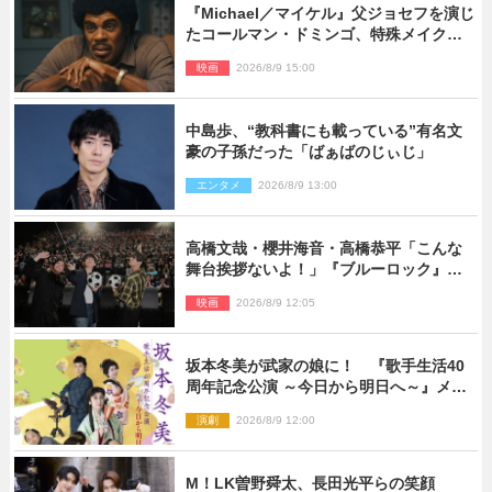
『Michael／マイケル』父ジョセフを演じ
たコールマン・ドミンゴ、特殊メイクに2
時間半かかっていた
映画
2026/8/9 15:00
中島歩、“教科書にも載っている”有名文
豪の子孫だった「ばぁばのじぃじ」
エンタメ
2026/8/9 13:00
高橋文哉・櫻井海音・高橋恭平「こんな
舞台挨拶ないよ！」『ブルーロック』自
由すぎるイベントレポート
映画
2026/8/9 12:05
坂本冬美が武家の娘に！ 『歌手生活40
周年記念公演 ～今日から明日へ～』メイ
ンビジュアル公開
演劇
2026/8/9 12:00
M！LK曽野舜太、長田光平らの笑顔