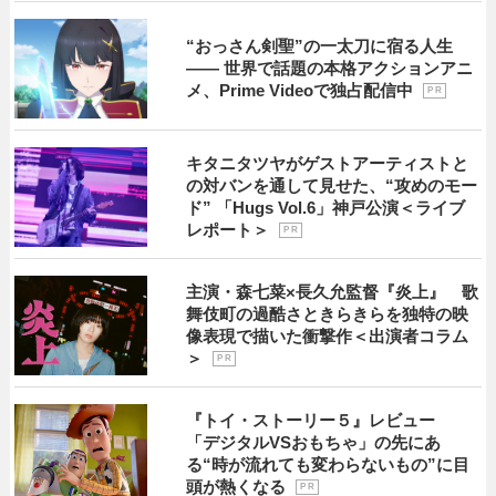
“おっさん剣聖”の一太刀に宿る人生
―― 世界で話題の本格アクションアニ
メ、Prime Videoで独占配信中
P R
キタニタツヤがゲストアーティストと
の対バンを通して見せた、“攻めのモー
ド” 「Hugs Vol.6」神戸公演＜ライブ
レポート＞
P R
主演・森七菜×長久允監督『炎上』 歌
舞伎町の過酷さときらきらを独特の映
像表現で描いた衝撃作＜出演者コラム
＞
P R
『トイ・ストーリー５』レビュー
「デジタルVSおもちゃ」の先にあ
る“時が流れても変わらないもの”に目
頭が熱くなる
P R