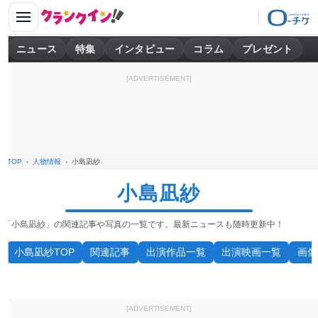
ニュース
特集
インタビュー
コラム
プレゼント
[ADVERTISEMENT]
TOP
人物情報
小島凪紗
小島凪紗
「小島凪紗」の関連記事や写真の一覧です。最新ニュースも随時更新中！
小島凪紗TOP
関連記事
出演作品一覧
出演映画一覧
画像
[ADVERTISEMENT]