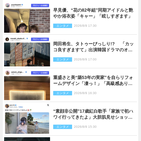
早見優、“花の82年組”同期アイドルと艶
やか浴衣姿「キャー」「眩しすぎます」
エンタメ
2026/8/9 17:30
岡田将生、タトゥーびっしり!? 「カッ
コ良すぎますて」出演韓国ドラマのオフ
ショ多数公開
エンタメ
2026/8/9 17:00
重盛さと美“築53年の実家”を自らリフォ
ームデザイン「凄っ！」「高級感ありま
くり」
エンタメ
2026/8/9 16:30
“素顔非公開”17歳紅白歌手「家族で初ハ
ワイ行ってきたよ」大胆肌見せショット
公開
エンタメ
2026/8/9 15:30