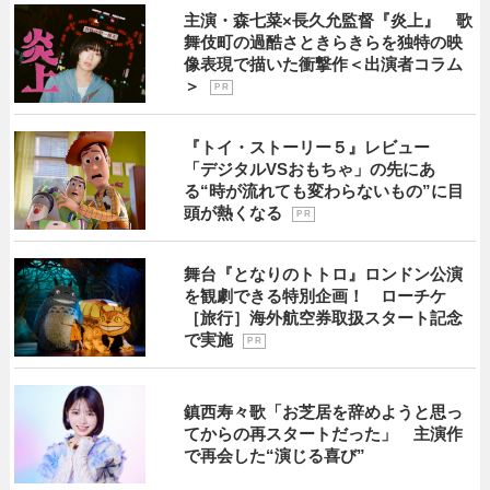
主演・森七菜×長久允監督『炎上』 歌
舞伎町の過酷さときらきらを独特の映
像表現で描いた衝撃作＜出演者コラム
＞
P R
『トイ・ストーリー５』レビュー
「デジタルVSおもちゃ」の先にあ
る“時が流れても変わらないもの”に目
頭が熱くなる
P R
舞台『となりのトトロ』ロンドン公演
を観劇できる特別企画！ ローチケ
［旅行］海外航空券取扱スタート記念
で実施
P R
鎮西寿々歌「お芝居を辞めようと思っ
てからの再スタートだった」 主演作
で再会した“演じる喜び”