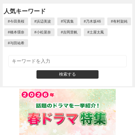
人気キーワード
#
今田美桜
#
浜辺美波
#
写真集
#
乃木坂46
#
有村架純
#
橋本環奈
#
小松菜奈
#
吉岡里帆
#
土屋太鳳
#
与田祐希
検索する