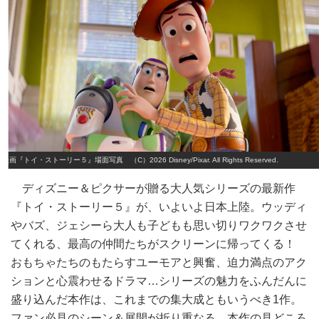
映画『トイ・ストーリー５』場面写真 （C）2026 Disney/Pixar. All Rights Reserved.
ディズニー＆ピクサーが贈る大人気シリーズの最新作
『トイ・ストーリー５』が、いよいよ日本上陸。ウッディ
やバズ、ジェシーら大人も子どもも思い切りワクワクさせ
てくれる、最高の仲間たちがスクリーンに帰ってくる！
おもちゃたちのもたらすユーモアと興奮、迫力満点のアク
ションと心震わせるドラマ…シリーズの魅力をふんだんに
盛り込んだ本作は、これまでの集大成ともいうべき1作。
ファン必見のシーン＆展開が折り重なる、本作の見どころ