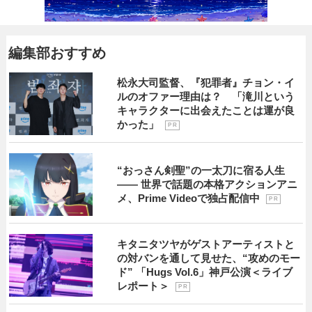
編集部おすすめ
松永大司監督、『犯罪者』チョン・イ
ルのオファー理由は？ 「滝川という
キャラクターに出会えたことは運が良
かった」
P R
“おっさん剣聖”の一太刀に宿る人生
―― 世界で話題の本格アクションアニ
メ、Prime Videoで独占配信中
P R
キタニタツヤがゲストアーティストと
の対バンを通して見せた、“攻めのモー
ド” 「Hugs Vol.6」神戸公演＜ライブ
レポート＞
P R