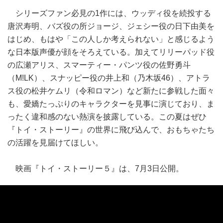
シリーズファン必見の1作には、ウッディ役を続投する
唐沢寿明、バズ役の所ジョージ、ジェシー役の日下由美を
はじめ、もはや「この人しか考えられない」と感じるよう
な日本版声優が顔をそろえている。加えてリリーパッド役
の広瀬アリス、スマーティー・パンツ役の佐野勇斗
（M!LK）、スナッピー役の井上和（乃木坂46）、アトラ
ス役の松井ケムリ（令和ロマン）など新たに参戦した面々
も、愛嬌たっぷりのキャラクターを見事に演じており、ま
ったく違和感のない熱演を披露している。この夏はぜひ
『トイ・ストーリー』の世界に飛び込んで、おもちゃたち
の活躍を見届けてほしい。
映画『トイ・ストーリー５』は、7月3日公開。