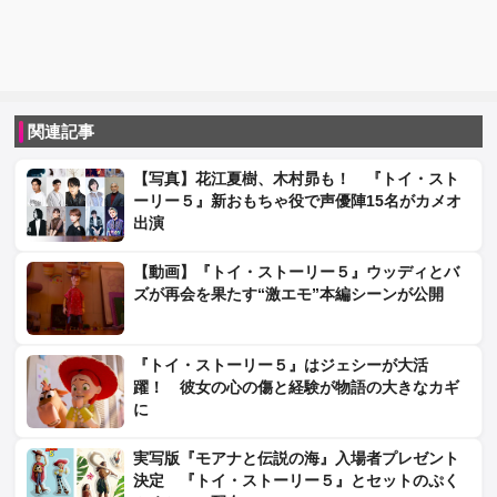
関連記事
【写真】花江夏樹、木村昴も！ 『トイ・スト
ーリー５』新おもちゃ役で声優陣15名がカメオ
出演
【動画】『トイ・ストーリー５』ウッディとバ
ズが再会を果たす“激エモ”本編シーンが公開
『トイ・ストーリー５』はジェシーが大活
躍！ 彼女の心の傷と経験が物語の大きなカギ
に
実写版『モアナと伝説の海』入場者プレゼント
決定 『トイ・ストーリー５』とセットのぷく