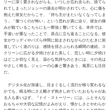
リーに深く愛されながらも、いつしか忘れ去られ、捨てら
れてしまったジェシーの過去が明かされていた。心に傷を
抱えた彼女だからこそ、「持ち主がまたいなくなってしま
う」「傷つくのが怖い」という恐れが真に迫り、彼女の痛
みが観ているこちらにも一際強く響いてくる。本作では、
手違いが重なったことで、原点に立ち返ることになる。彼
女がウッディやバズら仲間に励まされながらひたむきに前
進していく道のりは、感情を揺さぶられる瞬間の連続。ス
クリーンに広がる夕焼けがまた美しく、悲しい時に夕焼け
はどこか切なく見え、温かな気持ちのときには、その光は
やさしく映る。ジェシーの心象と響きあう、風景にも注目
だ。
デジタル化が加速し、目まぐるしく流行が移り変わるな
かでも、眠る時にさえ離さず抱きしめていたおもちゃがあ
る人も多いはず。『トイ・ストーリー』には、ふとそんな
おもちゃや大切な記憶がよみがえり、懐かしさとやわらか