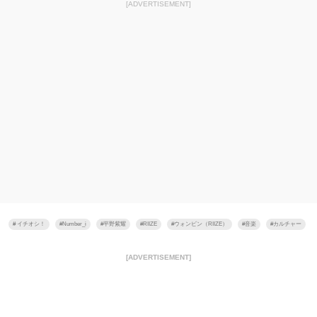
[ADVERTISEMENT]
#
イチオシ！
#
Number_i
#
平野紫耀
#
RIIZE
#
ウォンビン（RIIZE）
#
音楽
#
カルチャー
[ADVERTISEMENT]