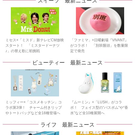
スイーツ 最新ニュース
ミセス×「ミスド」新テレビCM放映
「ファミマ」×日曜劇場『VIVANT』
スタート！ 「ミスタードーナツ
がコラボ！ 「別班饅頭」を数量限
♪」の替え歌に初挑戦
定で発売
ビューティー 最新ニュース
ミッフィー×「コスメキッチン」コ
『ムーミン』×「LUSH」がコラ
ラボ第3弾！ チャーム付きリップ
ボ！ フェイス型の“バスボム”や“香
やトートバッグなど全18種登場へ
水”など全10種展開へ
ライフ 最新ニュース