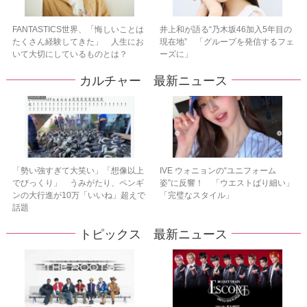
FANTASTICS世界、「悔しいことは
井上和が語る“乃木坂46加入5年目の
たくさん経験してきた」 人生にお
現在地” 「グループを発信するフェ
いて大切にしているものとは？
ーズに」
カルチャー 最新ニュース
「勢い強すぎて大笑い」「想像以上
IVE ウォニョンの“ユニフォーム
でびっくり」 うみがたり、ペンギ
姿”に反響！ 「ウエストばり細い」
ンの大行進が10万「いいね」超えで
「完璧なスタイル」
話題
トピックス 最新ニュース