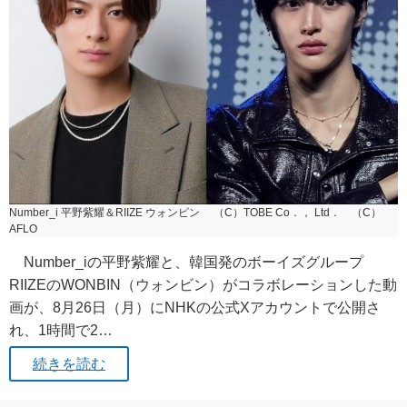
Number_i 平野紫耀＆RIIZE ウォンビン （C）TOBE Co．， Ltd． （C）
AFLO
Number_iの平野紫耀と、韓国発のボーイズグループ
RIIZEのWONBIN（ウォンビン）がコラボレーションした動
画が、8月26日（月）にNHKの公式Xアカウントで公開さ
れ、1時間で2…
続きを読む