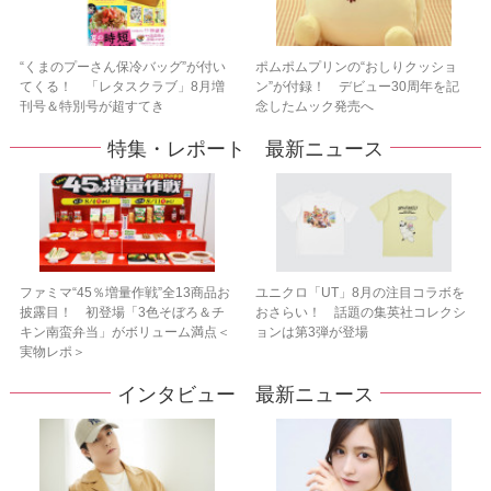
“くまのプーさん保冷バッグ”が付い
ポムポムプリンの“おしりクッショ
てくる！ 「レタスクラブ」8月増
ン”が付録！ デビュー30周年を記
刊号＆特別号が超すてき
念したムック発売へ
特集・レポート 最新ニュース
ファミマ“45％増量作戦”全13商品お
ユニクロ「UT」8月の注目コラボを
披露目！ 初登場「3色そぼろ＆チ
おさらい！ 話題の集英社コレクシ
キン南蛮弁当」がボリューム満点＜
ョンは第3弾が登場
実物レポ＞
インタビュー 最新ニュース