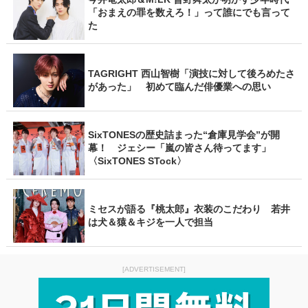
「おまえの罪を数えろ！」って誰にでも言って
た
TAGRIGHT 西山智樹「演技に対して後ろめたさ
があった」 初めて臨んだ俳優業への思い
SixTONESの歴史詰まった“倉庫見学会”が開
幕！ ジェシー「嵐の皆さん待ってます」
〈SixTONES STock〉
ミセスが語る『桃太郎』衣装のこだわり 若井
は犬＆猿＆キジを一人で担当
[ADVERTISEMENT]