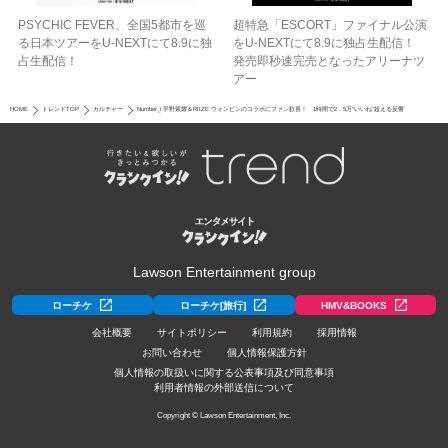
PSYCHIC FEVER、全国5都市を巡
超特急「ESCORT」ファイナル公演
る日本ツアーをU‐NEXTにて8.9に独
をU-NEXTにて8.9に独占生配信！
占生配信！
発売即秒速完売となったアリーナツ
アー
HOME
トレンドTOP
カルチャー
Number_i 平野紫耀＆RIIZE ウォンビンのコラボにファン歓喜！ 1時間で2．5万“いいね”超える反響
Lawson Entertainment group
ローチケ
ローチケ[旅行]
HMV&BOOKS
会社概要
サイトポリシー
利用規約
採用情報
お問い合わせ
個人情報保護方針
個人情報の取扱いに関する公表事項及び同意事項
利用者情報の外部送信について
Copyright © Lawson Entertainment, Inc.