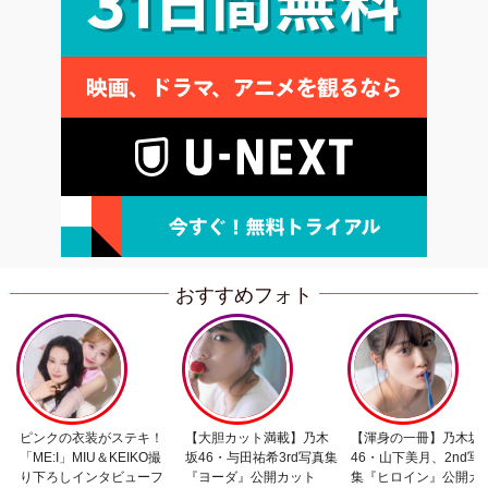
おすすめフォト
ピンクの衣装がステキ！
【大胆カット満載】乃木
【渾身の一冊】乃木坂
「ME:I」MIU＆KEIKO撮
坂46・与田祐希3rd写真集
46・山下美月、2nd写
り下ろしインタビューフ
『ヨーダ』公開カット
集『ヒロイン』公開カ