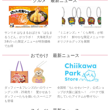
グルメ 最新ニュース
サンリオ はなまるおばけ＆「はなま
『ミニオンズ』×「くら寿司」が初
るうどん」がコラボ！ 大海老天が
コラボ！ 鮮やかな限定メニューや
3本のった限定メニューが特別価格
オリジナルグッズを展開
でお得
おでかけ 最新ニュース
ダッフィー＆フレンズのハロウィー
全国初「ちいかわパーク」公式ショ
ングッズ8．25発売！ 驚かせあう
ップが大阪に誕生へ！ パークで販
ダッフィーたちを描いたスーベニア
売していたアイテムが勢ぞろい
も登場