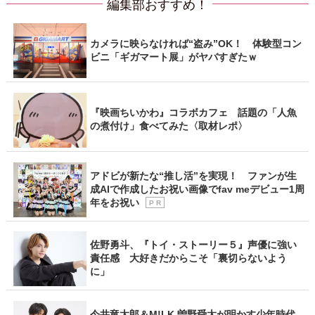
編集部おすすめ！
カメラに映らなければ“盗み”OK！ 体験型コン
ビニ「ギガマート展」がヤバすぎたｗ
『映画ちいかわ』コラボカフェ 話題の「人魚
の煮付け」食べてみた〈取材レポ〉
アドビが新たな“推し活”を実現！ ファンが生
成AIで作成したお祝い画像でfav meデビュー1周
年をお祝い
P R
佐野勇斗、『トイ・ストーリー５』声優に強い
責任感 大好きだからこそ「裏切らないよう
に」
今井竜太郎＆M!LK 曽野舜太が明かす少年時代