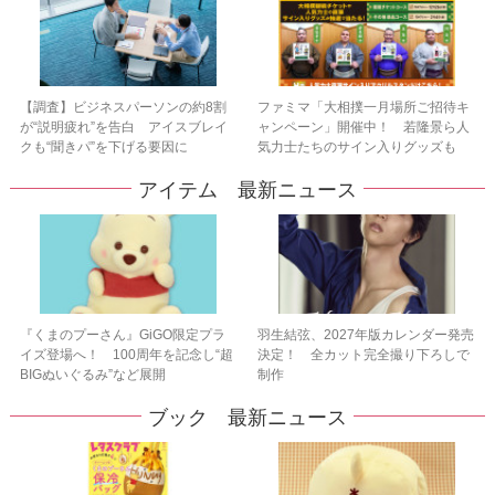
【調査】ビジネスパーソンの約8割
ファミマ「大相撲一月場所ご招待キ
が“説明疲れ”を告白 アイスブレイ
ャンペーン」開催中！ 若隆景ら人
クも“聞きパ”を下げる要因に
気力士たちのサイン入りグッズも
アイテム 最新ニュース
『くまのプーさん』GiGO限定プラ
羽生結弦、2027年版カレンダー発売
イズ登場へ！ 100周年を記念し“超
決定！ 全カット完全撮り下ろしで
BIGぬいぐるみ”など展開
制作
ブック 最新ニュース