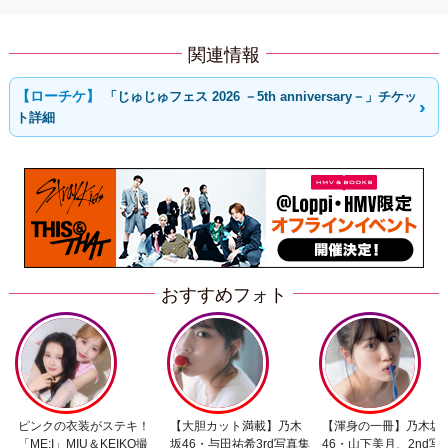
関連情報
「じゅじゅフェス 2026 －5th anniversary－」チケッ
ト詳細
おすすめフォト
ピンクの衣装がステキ！
【大胆カット満載】乃木
【渾身の一冊】乃木坂
「ME:I」MIU＆KEIKO撮
坂46・与田祐希3rd写真集
46・山下美月、2nd写