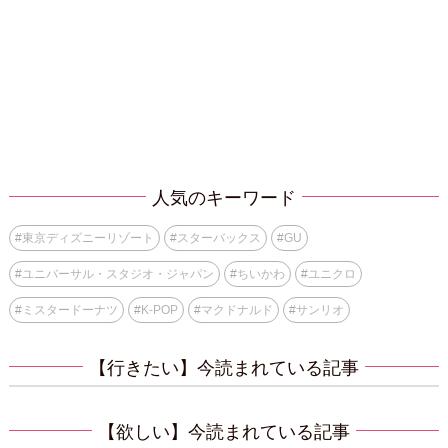
人気のキーワード
#
東京ディズニーリゾート
#
スターバックス
#
GU
#
ユニバーサル・スタジオ・ジャパン
#
ちいかわ
#
ユニクロ
#
ミスタードーナツ
#
K-POP
#
マクドナルド
#
サンリオ
【行きたい】今読まれている記事
【欲しい】今読まれている記事