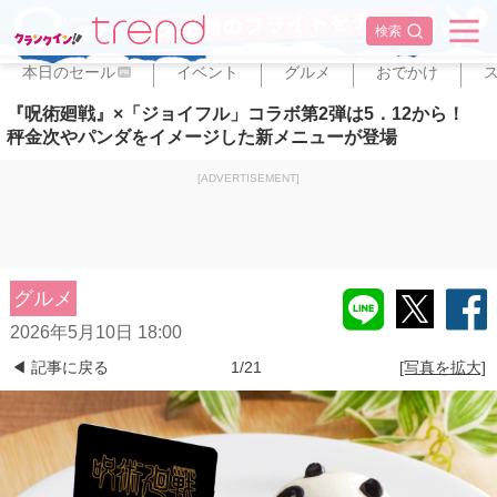
✕
検索
本日のセール
イベント
グルメ
おでかけ
PR
『呪術廻戦』×「ジョイフル」コラボ第2弾は5．12から！
秤金次やパンダをイメージした新メニューが登場
[ADVERTISEMENT]
グルメ
2026年5月10日 18:00
◀ 記事に戻る
1/21
[写真を拡大]