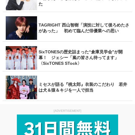
た
TAGRIGHT 西山智樹「演技に対して後ろめたさ
があった」 初めて臨んだ俳優業への思い
SixTONESの歴史詰まった“倉庫見学会”が開
幕！ ジェシー「嵐の皆さん待ってます」
〈SixTONES STock〉
ミセスが語る『桃太郎』衣装のこだわり 若井
は犬＆猿＆キジを一人で担当
[ADVERTISEMENT]