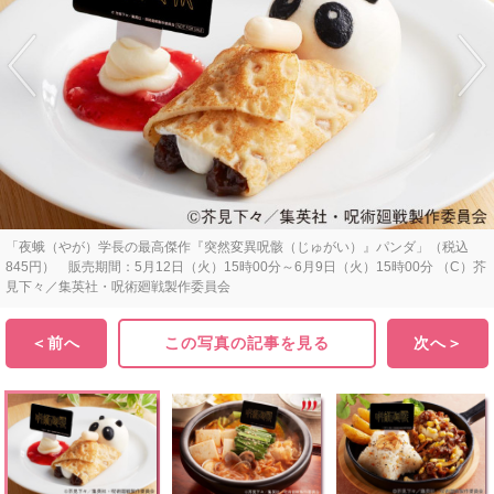
「夜蛾（やが）学長の最高傑作『突然変異呪骸（じゅがい）』パンダ」（税込
845円） 販売期間：5月12日（火）15時00分～6月9日（火）15時00分 （C）芥
見下々／集英社・呪術廻戦製作委員会
＜前へ
この写真の記事を見る
次へ＞