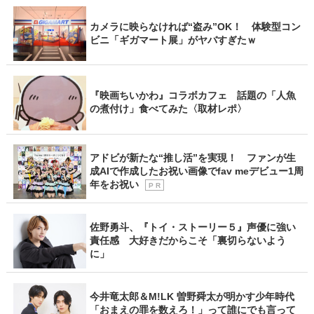
カメラに映らなければ“盗み”OK！ 体験型コン
ビニ「ギガマート展」がヤバすぎたｗ
『映画ちいかわ』コラボカフェ 話題の「人魚
の煮付け」食べてみた〈取材レポ〉
アドビが新たな“推し活”を実現！ ファンが生
成AIで作成したお祝い画像でfav meデビュー1周
年をお祝い
P R
佐野勇斗、『トイ・ストーリー５』声優に強い
責任感 大好きだからこそ「裏切らないよう
に」
今井竜太郎＆M!LK 曽野舜太が明かす少年時代
「おまえの罪を数えろ！」って誰にでも言って