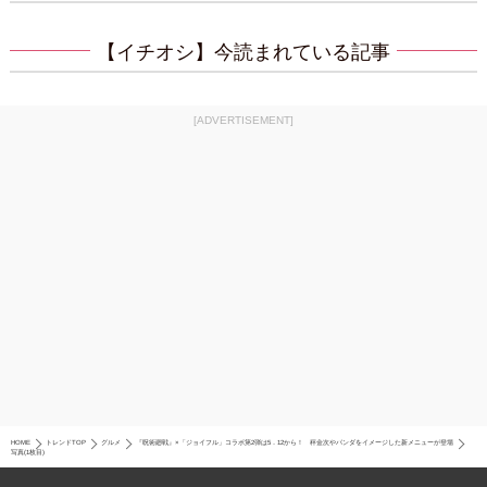
【イチオシ】今読まれている記事
[ADVERTISEMENT]
HOME
トレンドTOP
グルメ
『呪術廻戦』×「ジョイフル」コラボ第2弾は5．12から！ 秤金次やパンダをイメージした新メニューが登場
写真(1枚目)