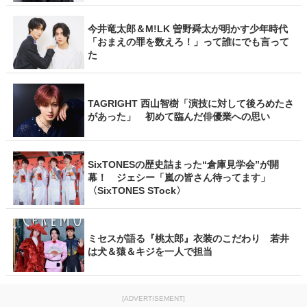
今井竜太郎＆M!LK 曽野舜太が明かす少年時代
「おまえの罪を数えろ！」って誰にでも言って
た
TAGRIGHT 西山智樹「演技に対して後ろめたさ
があった」 初めて臨んだ俳優業への思い
SixTONESの歴史詰まった“倉庫見学会”が開
幕！ ジェシー「嵐の皆さん待ってます」
〈SixTONES STock〉
ミセスが語る『桃太郎』衣装のこだわり 若井
は犬＆猿＆キジを一人で担当
[ADVERTISEMENT]