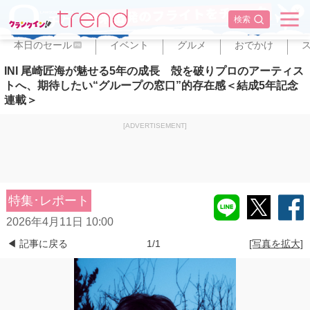
✕
検索
本日のセール
イベント
グルメ
おでかけ
PR
INI 尾崎匠海が魅せる5年の成長 殻を破りプロのアーティス
トへ、期待したい“グループの窓口”的存在感＜結成5年記念
連載＞
[ADVERTISEMENT]
特集･レポート
2026年4月11日 10:00
◀ 記事に戻る
1/1
[写真を拡大]