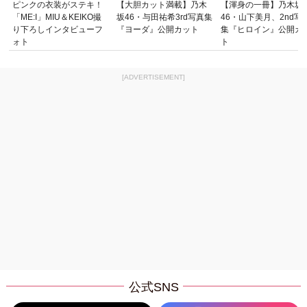
ピンクの衣装がステキ！
【大胆カット満載】乃木
【渾身の一冊】乃木坂
「ME:I」MIU＆KEIKO撮
坂46・与田祐希3rd写真集
46・山下美月、2nd写
り下ろしインタビューフ
『ヨーダ』公開カット
集『ヒロイン』公開カ
ォト
ト
[ADVERTISEMENT]
公式SNS