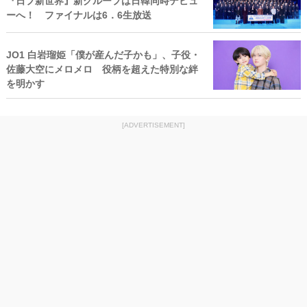
『日プ新世界』新グループは日韓同時デビュ
ーへ！ ファイナルは6．6生放送
JO1 白岩瑠姫「僕が産んだ子かも」、子役・
佐藤大空にメロメロ 役柄を超えた特別な絆
を明かす
[ADVERTISEMENT]