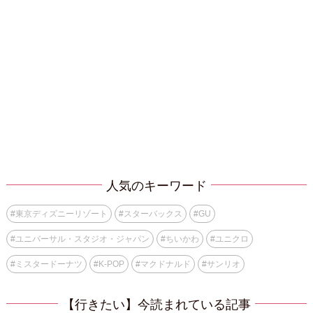
人気のキーワード
#
東京ディズニーリゾート
#
スターバックス
#
GU
#
ユニバーサル・スタジオ・ジャパン
#
ちいかわ
#
ユニクロ
#
ミスタードーナツ
#
K-POP
#
マクドナルド
#
サンリオ
【行きたい】今読まれている記事