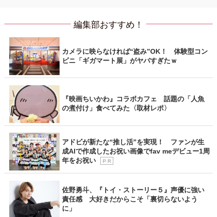
編集部おすすめ！
カメラに映らなければ“盗み”OK！ 体験型コン
ビニ「ギガマート展」がヤバすぎたｗ
『映画ちいかわ』コラボカフェ 話題の「人魚
の煮付け」食べてみた〈取材レポ〉
アドビが新たな“推し活”を実現！ ファンが生
成AIで作成したお祝い画像でfav meデビュー1周
年をお祝い
P R
佐野勇斗、『トイ・ストーリー５』声優に強い
責任感 大好きだからこそ「裏切らないよう
に」