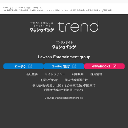
HOME
トレンドTOP
特集・レポート
INI 尾崎匠海が魅せる5年の成長 殻を破りプロのアーティストへ、期待したい“グループの窓口”的存在感＜結成5年記念連載＞
写真(1枚目)
Lawson Entertainment group
ローチケ
ローチケ[旅行]
HMV&BOOKS
会社概要
サイトポリシー
利用規約
採用情報
お問い合わせ
個人情報保護方針
個人情報の取扱いに関する公表事項及び同意事項
利用者情報の外部送信について
Copyright © Lawson Entertainment, Inc.