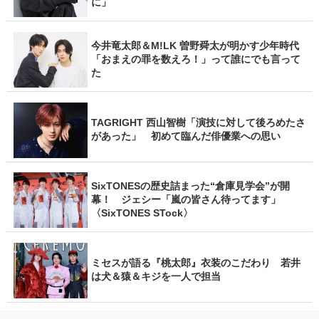
に」
今井竜太郎＆M!LK 曽野舜太が明かす少年時代
「おまえの罪を数えろ！」って誰にでも言って
た
TAGRIGHT 西山智樹「演技に対して後ろめたさ
があった」 初めて臨んだ俳優業への思い
SixTONESの歴史詰まった“倉庫見学会”が開
幕！ ジェシー「嵐の皆さん待ってます」
〈SixTONES STock〉
ミセスが語る『桃太郎』衣装のこだわり 若井
は犬＆猿＆キジを一人で担当