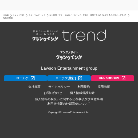
HOME
トレンドTOP
スイーツ＆ドリンク
紀ノ国屋「フローラルスイーツバッグ」登場！ 焼菓子を詰め合わせた春の人気バッグ全4色
写真(2枚目)
Lawson Entertainment group
ローチケ
ローチケ[旅行]
HMV&BOOKS
会社概要
サイトポリシー
利用規約
採用情報
お問い合わせ
個人情報保護方針
個人情報の取扱いに関する公表事項及び同意事項
利用者情報の外部送信について
Copyright © Lawson Entertainment, Inc.