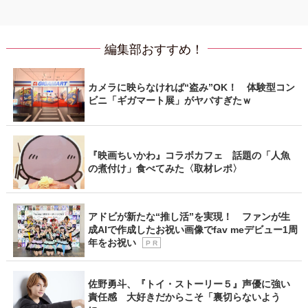
編集部おすすめ！
カメラに映らなければ“盗み”OK！ 体験型コン
ビニ「ギガマート展」がヤバすぎたｗ
『映画ちいかわ』コラボカフェ 話題の「人魚
の煮付け」食べてみた〈取材レポ〉
アドビが新たな“推し活”を実現！ ファンが生
成AIで作成したお祝い画像でfav meデビュー1周
年をお祝い
P R
佐野勇斗、『トイ・ストーリー５』声優に強い
責任感 大好きだからこそ「裏切らないよう