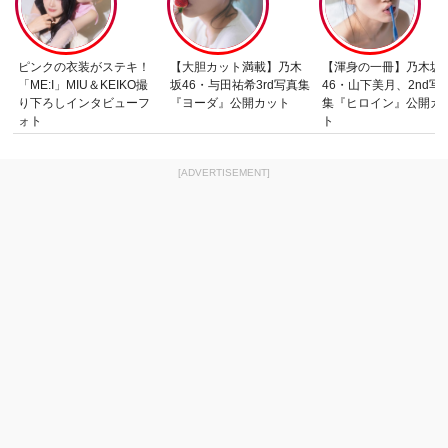
ピンクの衣装がステキ！
【大胆カット満載】乃木
【渾身の一冊】乃木坂
「ME:I」MIU＆KEIKO撮
坂46・与田祐希3rd写真集
46・山下美月、2nd写
り下ろしインタビューフ
『ヨーダ』公開カット
集『ヒロイン』公開カ
ォト
ト
[ADVERTISEMENT]