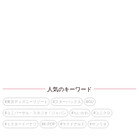
人気のキーワード
#
東京ディズニーリゾート
#
スターバックス
#
GU
#
ユニバーサル・スタジオ・ジャパン
#
ちいかわ
#
ユニクロ
#
ミスタードーナツ
#
K-POP
#
マクドナルド
#
サンリオ