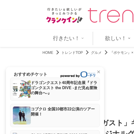
生きる実感をくれる場所」…
『告白－25年目の秘密－』第5話 
行きたい！
欲しい！
HOME
トレンドTOP
グルメ
『ポケモン』×
✕
おすすめチケット
ドラゴンクエスト40周年記念展『ドラ
ゴンクエスト the DIVE -まだ見ぬ冒険
の舞台へ-』
コブクロ 全国10都市22公演のツアー
開催！
『ポケモン』×「ガスト」
たメニューやオリジナル