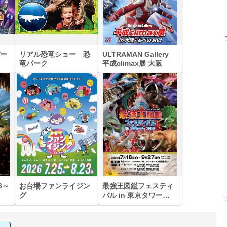
ー
リアル恐竜ショー 恐
ULTRAMAN Gallery
竜パーク
平成climax展 大阪
6～
お台場ファンライジン
最強王図鑑フェスティ
グ
バル in 東京タワー
2026