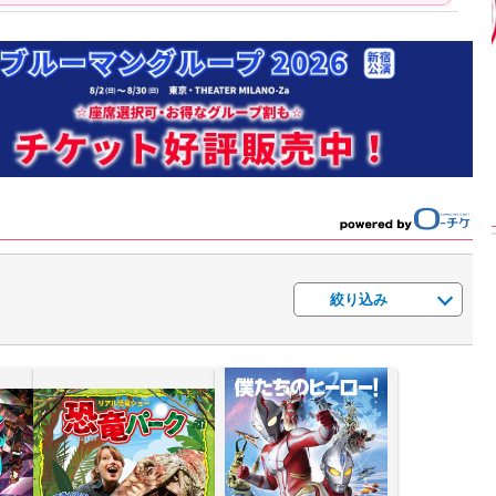
【渾身の一冊】乃木
【超貴重】デビュー
【6度目重版！】乃
46・山下美月、
前の初々しい姿が見
木坂46・山下美月
nd写真集『ヒロイ
られる「ILLIT」のセ
「1st写真集」公開カ
ン』公開カット
ルカ独占公開
ットまとめ
絞り込み