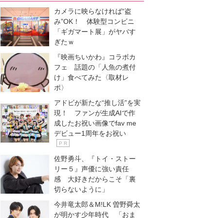
カメラに映らなければ“盗
み”OK！ 体験型コンビニ
「ギガマート展」がヤバす
ぎたｗ
『映画ちいかわ』コラボカ
フェ 話題の「人魚の煮付
け」食べてみた〈取材レ
ポ〉
アドビが新たな“推し活”を実
現！ ファンが生成AIで作
成したお祝い画像でfav me
デビュー1周年をお祝い
P R
佐野勇斗、『トイ・ストー
リー５』声優に強い責任
感 大好きだからこそ「裏
切らないように」
今井竜太郎＆M!LK 曽野舜太
が明かす少年時代 「おま