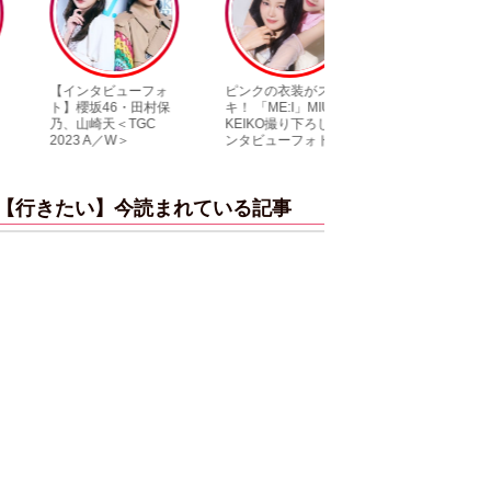
【インタビューフォ
ピンクの衣装がステ
【大胆カット満載
ト】櫻坂46・田村保
キ！ 「ME:I」MIU＆
乃木坂46・与田祐
乃、山崎天＜TGC
KEIKO撮り下ろしイ
3rd写真集『ヨー
2023 A／W＞
ンタビューフォト
ダ』公開カット
【行きたい】今読まれている記事