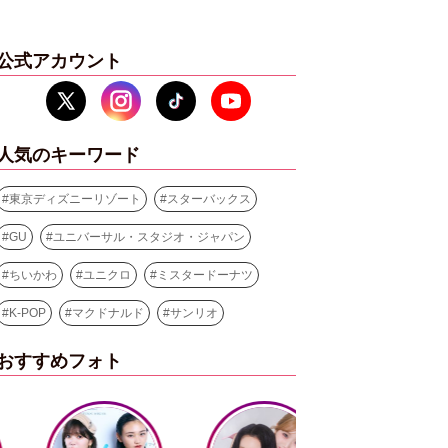
公式アカウント
人気のキーワード
#
東京ディズニーリゾート
#
スターバックス
#
GU
#
ユニバーサル・スタジオ・ジャパン
#
ちいかわ
#
ユニクロ
#
ミスタードーナツ
#
K-POP
#
マクドナルド
#
サンリオ
おすすめフォト