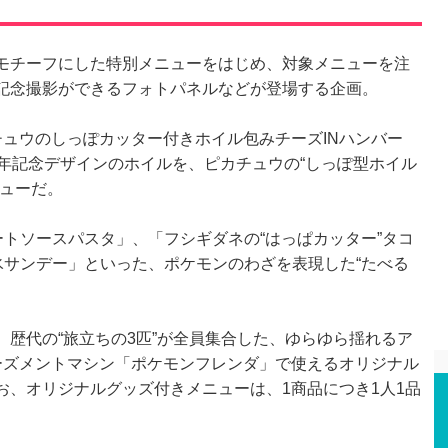
モチーフにした特別メニューをはじめ、対象メニューを注
記念撮影ができるフォトパネルなどが登場する企画。
ュウのしっぽカッター付きホイル包みチーズINハンバー
年記念デザインのホイルを、ピカチュウの“しっぽ型ホイル
ニューだ。
トソースパスタ」、「フシギダネの“はっぱカッター”タコ
氷サンデー」といった、ポケモンのわざを表現した“たべる
歴代の“旅立ちの3匹”が全員集合した、ゆらゆら揺れるア
ーズメントマシン「ポケモンフレンダ」で使えるオリジナル
お、オリジナルグッズ付きメニューは、1商品につき1人1品