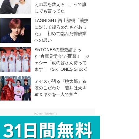
えの罪を数えろ！」って誰
にでも言ってた
TAGRIGHT 西山智樹「演技
に対して後ろめたさがあっ
た」 初めて臨んだ俳優業
への思い
SixTONESの歴史詰まっ
た“倉庫見学会”が開幕！ ジ
ェシー「嵐の皆さん待って
ます」〈SixTONES STock〉
ミセスが語る『桃太郎』衣
装のこだわり 若井は犬＆
猿＆キジを一人で担当
[ADVERTISEMENT]