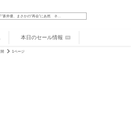
”蒼井優、まさかの“再会”にあ然 ネ…
二宮和也主演『８番出
本日のセール情報
PR
展開
1ページ