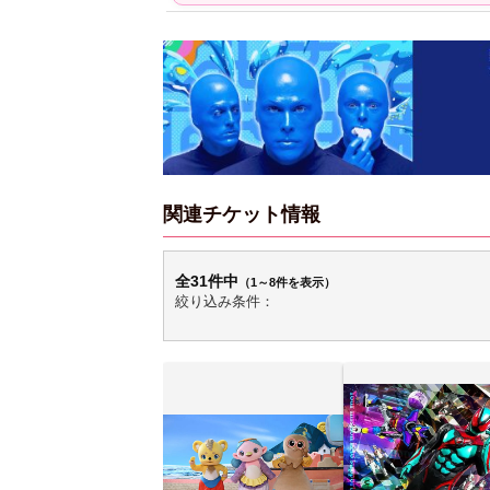
タビューフォ
ピンクの衣装がステ
【大胆カット満載】
坂46・田村保
キ！ 「ME:I」MIU＆
乃木坂46・与田祐希
坂
崎天＜TGC
KEIKO撮り下ろしイ
3rd写真集『ヨー
2
A／W＞
ンタビューフォト
ダ』公開カット
関連チケット情報
全31件中
（1～8件を表示）
絞り込み条件：