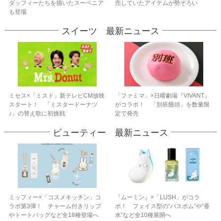
ダッフィーたちを描いたスーベニア
売していたアイテムが勢ぞろい
も登場
スイーツ 最新ニュース
ミセス×「ミスド」新テレビCM放映
「ファミマ」×日曜劇場『VIVANT』
スタート！ 「ミスタードーナツ
がコラボ！ 「別班饅頭」を数量限
♪」の替え歌に初挑戦
定で発売
ビューティー 最新ニュース
ミッフィー×「コスメキッチン」コ
『ムーミン』×「LUSH」がコラ
ラボ第3弾！ チャーム付きリップ
ボ！ フェイス型の“バスボム”や“香
やトートバッグなど全18種登場へ
水”など全10種展開へ