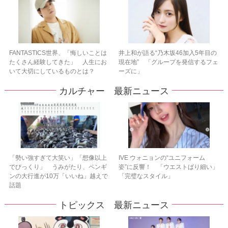
FANTASTICS世界、「悔しいことは
井上和が語る“乃木坂46加入5年目の
たくさん経験してきた」 人生にお
現在地” 「グループを発信するフェ
いて大切にしているものとは？
ーズに」
カルチャー 最新ニュース
「勢い強すぎて大笑い」「想像以上
IVE ウォニョンの“ユニフォーム
でびっくり」 うみがたり、ペンギ
姿”に反響！ 「ウエストばり細い」
ンの大行進が10万「いいね」越えで
「完璧なスタイル」
話題
トピックス 最新ニュース