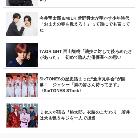
今井竜太郎＆M!LK 曽野舜太が明かす少年時代
「おまえの罪を数えろ！」って誰にでも言って
た
TAGRIGHT 西山智樹「演技に対して後ろめたさ
があった」 初めて臨んだ俳優業への思い
SixTONESの歴史詰まった“倉庫見学会”が開
幕！ ジェシー「嵐の皆さん待ってます」
〈SixTONES STock〉
ミセスが語る『桃太郎』衣装のこだわり 若井
は犬＆猿＆キジを一人で担当