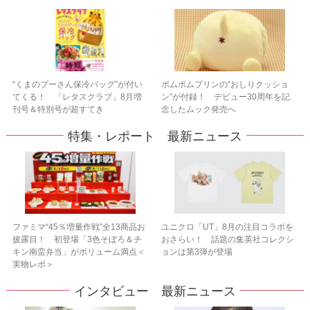
“くまのプーさん保冷バッグ”が付い
ポムポムプリンの“おしりクッショ
てくる！ 「レタスクラブ」8月増
ン”が付録！ デビュー30周年を記
刊号＆特別号が超すてき
念したムック発売へ
特集・レポート 最新ニュース
ファミマ“45％増量作戦”全13商品お
ユニクロ「UT」8月の注目コラボを
披露目！ 初登場「3色そぼろ＆チ
おさらい！ 話題の集英社コレクシ
キン南蛮弁当」がボリューム満点＜
ョンは第3弾が登場
実物レポ＞
インタビュー 最新ニュース