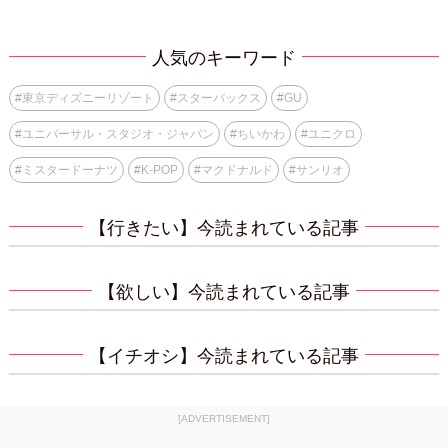
人気のキーワード
#
東京ディズニーリゾート
#
スターバックス
#
GU
#
ユニバーサル・スタジオ・ジャパン
#
ちいかわ
#
ユニクロ
#
ミスタードーナツ
#
K-POP
#
マクドナルド
#
サンリオ
【行きたい】今読まれている記事
【欲しい】今読まれている記事
【イチオシ】今読まれている記事
[ADVERTISEMENT]