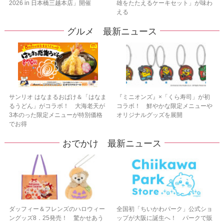
2026 in 日本橋三越本店」開催
雄をたたえるケーキセット」が味わ
える
グルメ 最新ニュース
サンリオ はなまるおばけ＆「はなま
『ミニオンズ』×「くら寿司」が初
るうどん」がコラボ！ 大海老天が
コラボ！ 鮮やかな限定メニューや
3本のった限定メニューが特別価格
オリジナルグッズを展開
でお得
おでかけ 最新ニュース
ダッフィー＆フレンズのハロウィー
全国初「ちいかわパーク」公式ショ
ングッズ8．25発売！ 驚かせあう
ップが大阪に誕生へ！ パークで販