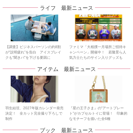
ライフ 最新ニュース
【調査】ビジネスパーソンの約8割
ファミマ「大相撲一月場所ご招待キ
が“説明疲れ”を告白 アイスブレイ
ャンペーン」開催中！ 若隆景ら人
クも“聞きパ”を下げる要因に
気力士たちのサイン入りグッズも
アイテム 最新ニュース
羽生結弦、2027年版カレンダー発売
『星の王子さま』の“アートプレー
決定！ 全カット完全撮り下ろしで
ト”がカプセルトイに登場！ 印象的
制作
なモチーフを描いた全6種
ブック 最新ニュース