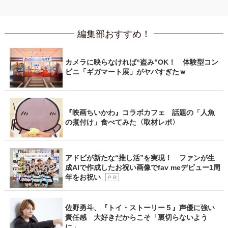
編集部おすすめ！
カメラに映らなければ“盗み”OK！ 体験型コン
ビニ「ギガマート展」がヤバすぎたｗ
『映画ちいかわ』コラボカフェ 話題の「人魚
の煮付け」食べてみた〈取材レポ〉
アドビが新たな“推し活”を実現！ ファンが生
成AIで作成したお祝い画像でfav meデビュー1周
年をお祝い
P R
佐野勇斗、『トイ・ストーリー５』声優に強い
責任感 大好きだからこそ「裏切らないよう
に」