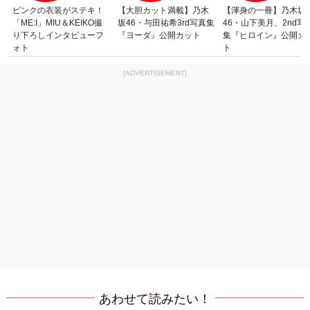
ピンクの衣装がステキ！
【大胆カット満載】乃木
【渾身の一冊】乃木坂
「ME:I」MIU＆KEIKO撮
坂46・与田祐希3rd写真集
46・山下美月、2nd写
り下ろしインタビューフ
『ヨーダ』公開カット
集『ヒロイン』公開カ
ォト
ト
[ADVERTISEMENT]
あわせて読みたい！