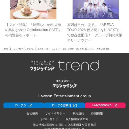
【フォト特集】「映画ちいかわ 人魚
原因は自分にある。「ARENA
の島のひみつ Collaboration CAFE」
TOUR 2026 仮ノ現」をU-NEXTに
の内覧会をレポート！
て独占生配信！ グループ初の東阪
アリーナツアー
HOME
トレンドTOP
アイテム
エスターバニー「セガ ラッキーくじ」が登場！ 幼いころを描いたキュートなグッズを展開
Lawson Entertainment group
ローチケ
ローチケ[旅行]
HMV&BOOKS
会社概要
サイトポリシー
利用規約
採用情報
お問い合わせ
個人情報保護方針
個人情報の取扱いに関する公表事項及び同意事項