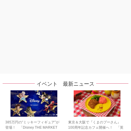
イベント 最新ニュース
385万円の“ミッキーフィギュア”が
東京＆大阪で『くまのプーさん』
登場！ 「Disney THE MARKET
100周年記念カフェ開催へ！ 「英