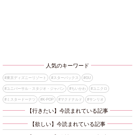
人気のキーワード
#
東京ディズニーリゾート
#
スターバックス
#
GU
#
ユニバーサル・スタジオ・ジャパン
#
ちいかわ
#
ユニクロ
#
ミスタードーナツ
#
K-POP
#
マクドナルド
#
サンリオ
【行きたい】今読まれている記事
【欲しい】今読まれている記事