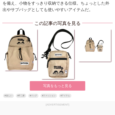
を備え、小物をすっきり収納できる仕様。ちょっとした外
出やサブバッグとしても使いやすいアイテムだ。
この記事の写真を見る
写真をもっと見る
#
欲しい
#
不二家
#
バッグ
#
ファッション
#
アイテム
[ADVERTISEMENT]