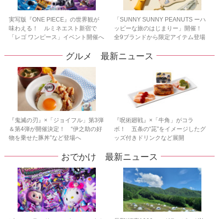
実写版『ONE PIECE』の世界観が
「SUNNY SUNNY PEANUTS ーハ
味わえる！ ルミネエスト新宿で
ッピーな旅のはじまりー」開催！
「レゴ ワンピース」イベント開催へ
全9ブランドから限定アイテム登場
グルメ 最新ニュース
『鬼滅の刃』×「ジョイフル」第3弾
『呪術廻戦』×「牛角」がコラ
＆第4弾が開催決定！ “伊之助の好
ボ！ 五条の“茈”をイメージしたグ
物を乗せた豚丼”など登場へ
ッズ付きドリンクなど展開
おでかけ 最新ニュース