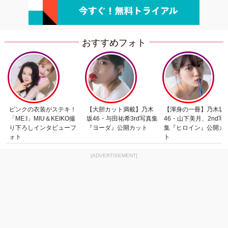
おすすめフォト
ピンクの衣装がステキ！
【大胆カット満載】乃木
【渾身の一冊】乃木坂
「ME:I」MIU＆KEIKO撮
坂46・与田祐希3rd写真集
46・山下美月、2nd写
り下ろしインタビューフ
『ヨーダ』公開カット
集『ヒロイン』公開カ
ォト
ト
[ADVERTISEMENT]