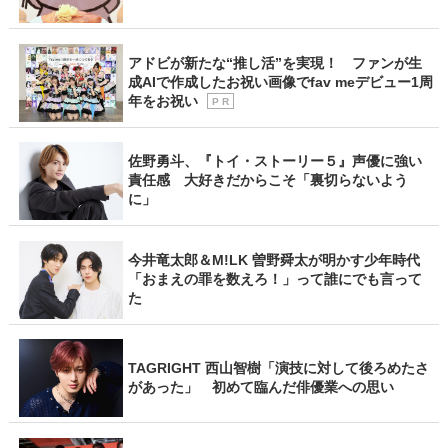
アドビが新たな“推し活”を実現！ ファンが生
成AIで作成したお祝い画像でfav meデビュー1周
年をお祝い
P R
佐野勇斗、『トイ・ストーリー５』声優に強い
責任感 大好きだからこそ「裏切らないよう
に」
今井竜太郎＆M!LK 曽野舜太が明かす少年時代
「おまえの罪を数えろ！」って誰にでも言って
た
TAGRIGHT 西山智樹「演技に対して後ろめたさ
があった」 初めて臨んだ俳優業への思い