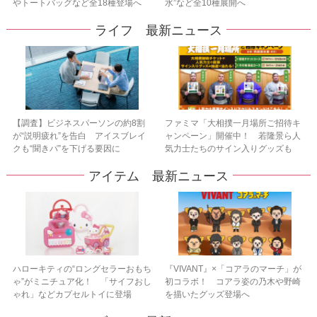
やトートバッグなど全18種登場へ
水”など全10種展開へ
ライフ 最新ニュース
【調査】ビジネスパーソンの約8割
ファミマ「大相撲一月場所ご招待キ
が“説明疲れ”を告白 アイスブレイ
ャンペーン」開催中！ 若隆景ら人
クも“聞きパ”を下げる要因に
気力士たちのサイン入りグッズも
アイテム 最新ニュース
ハローキティの“ロングセラーおもち
『VIVANT』×「コアラのマーチ」が
ゃ”がミニチュア化！ 「サイフおし
初コラボ！ コアラ姿の乃木や野崎
ゃれ」などカプセルトイに登場
を描いたグッズ登場へ