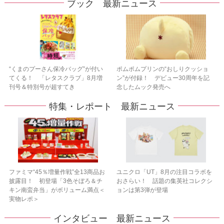
ブック 最新ニュース
“くまのプーさん保冷バッグ”が付い
ポムポムプリンの“おしりクッショ
てくる！ 「レタスクラブ」8月増
ン”が付録！ デビュー30周年を記
刊号＆特別号が超すてき
念したムック発売へ
特集・レポート 最新ニュース
ファミマ“45％増量作戦”全13商品お
ユニクロ「UT」8月の注目コラボを
披露目！ 初登場「3色そぼろ＆チ
おさらい！ 話題の集英社コレクシ
キン南蛮弁当」がボリューム満点＜
ョンは第3弾が登場
実物レポ＞
インタビュー 最新ニュース