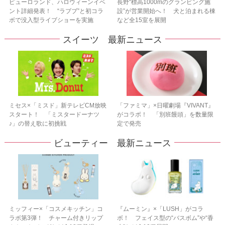
ピューロランド、ハロウィーンイベ
長野“標高1000mのグランピング施
ント詳細発表！ “ラブブ”と初コラ
設”が営業開始へ！ 犬と泊まれる棟
ボで没入型ライブショーを実施
など全15室を展開
スイーツ 最新ニュース
ミセス×「ミスド」新テレビCM放映
「ファミマ」×日曜劇場『VIVANT』
スタート！ 「ミスタードーナツ
がコラボ！ 「別班饅頭」を数量限
♪」の替え歌に初挑戦
定で発売
ビューティー 最新ニュース
ミッフィー×「コスメキッチン」コ
『ムーミン』×「LUSH」がコラ
ラボ第3弾！ チャーム付きリップ
ボ！ フェイス型の“バスボム”や“香