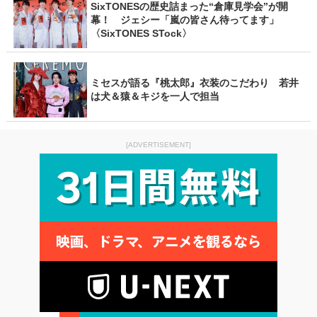
SixTONESの歴史詰まった“倉庫見学会”が開
幕！ ジェシー「嵐の皆さん待ってます」
〈SixTONES STock〉
ミセスが語る『桃太郎』衣装のこだわり 若井
は犬＆猿＆キジを一人で担当
[ADVERTISEMENT]