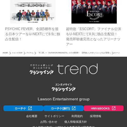
PSYCHIC FEVER、全国5都市を巡
超特急「ESCORT」ファイナル公演
る日本ツアーをU‐NEXTにて8.9に独
をU-NEXTにて8.9に独占生配信！
占生配信！
発売即秒速完売となったアリーナツ
アー
HOME
トレンドTOP
アイテム
「不二家」×「OUTDOOR PRODUCTS」コラボ第2弾！ 日常使いしやすいリュックなど登場へ
1ページ
Lawson Entertainment group
ローチケ
ローチケ[旅行]
HMV&BOOKS
会社概要
サイトポリシー
利用規約
採用情報
お問い合わせ
個人情報保護方針