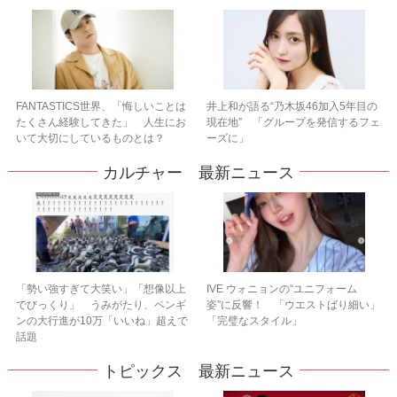
FANTASTICS世界、「悔しいことは
井上和が語る“乃木坂46加入5年目の
たくさん経験してきた」 人生にお
現在地” 「グループを発信するフェ
いて大切にしているものとは？
ーズに」
カルチャー 最新ニュース
「勢い強すぎて大笑い」「想像以上
IVE ウォニョンの“ユニフォーム
でびっくり」 うみがたり、ペンギ
姿”に反響！ 「ウエストばり細い」
ンの大行進が10万「いいね」超えで
「完璧なスタイル」
話題
トピックス 最新ニュース