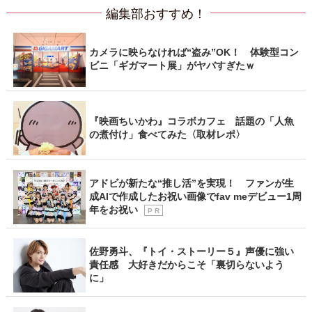
編集部おすすめ！
カメラに映らなければ“盗み”OK！ 体験型コン
ビニ「ギガマート展」がヤバすぎたｗ
『映画ちいかわ』コラボカフェ 話題の「人魚
の煮付け」食べてみた〈取材レポ〉
アドビが新たな“推し活”を実現！ ファンが生
成AIで作成したお祝い画像でfav meデビュー1周
年をお祝い
P R
佐野勇斗、『トイ・ストーリー５』声優に強い
責任感 大好きだからこそ「裏切らないよう
に」