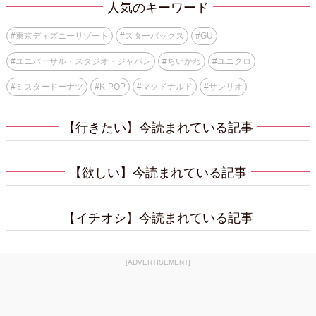
人気のキーワード
#
東京ディズニーリゾート
#
スターバックス
#
GU
#
ユニバーサル・スタジオ・ジャパン
#
ちいかわ
#
ユニクロ
#
ミスタードーナツ
#
K-POP
#
マクドナルド
#
サンリオ
【行きたい】今読まれている記事
【欲しい】今読まれている記事
【イチオシ】今読まれている記事
[ADVERTISEMENT]