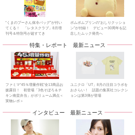
“くまのプーさん保冷バッグ”が付い
ポムポムプリンの“おしりクッショ
てくる！ 「レタスクラブ」8月増
ン”が付録！ デビュー30周年を記
刊号＆特別号が超すてき
念したムック発売へ
特集・レポート 最新ニュース
ファミマ“45％増量作戦”全13商品お
ユニクロ「UT」8月の注目コラボを
披露目！ 初登場「3色そぼろ＆チ
おさらい！ 話題の集英社コレクシ
キン南蛮弁当」がボリューム満点＜
ョンは第3弾が登場
実物レポ＞
インタビュー 最新ニュース