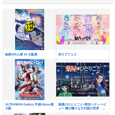
絵師100人展 16 大阪展
幼ラブフェス
ULTRAMAN Gallery 平成climax展
薬屋のひとりごと×東京シティービ
大阪
ュー 舞が織りなす幻想の世界 ―
天空に響く、舞のしらべ―