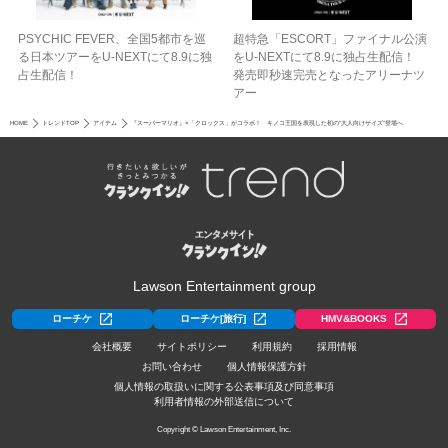
PSYCHIC FEVER、全国5都市を巡
超特急「ESCORT」ファイナル公演
る日本ツアーをU‐NEXTにて8.9に独
をU-NEXTにて8.9に独占生配信！
占生配信！
発売即秒速完売となったアリーナツ
アー
HOME
トレンドTOP
アイテム
『スーパーマリオ』×「クロックス」がコラボ！ キノコ王国を表現した初の“大人向けサイズ”登場へ
Lawson Entertainment group
ローチケ
ローチケ[旅行]
HMV&BOOKS
会社概要
サイトポリシー
利用規約
採用情報
お問い合わせ
個人情報保護方針
個人情報の取扱いに関する公表事項及び同意事項
利用者情報の外部送信について
Copyright © Lawson Entertainment, Inc.