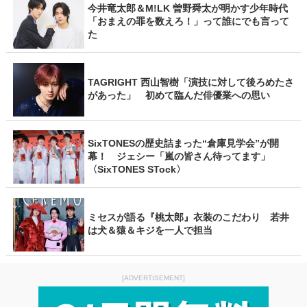
今井竜太郎＆M!LK 曽野舜太が明かす少年時代
「おまえの罪を数えろ！」って誰にでも言って
た
TAGRIGHT 西山智樹「演技に対して後ろめたさ
があった」 初めて臨んだ俳優業への思い
SixTONESの歴史詰まった“倉庫見学会”が開
幕！ ジェシー「嵐の皆さん待ってます」
〈SixTONES STock〉
ミセスが語る『桃太郎』衣装のこだわり 若井
は犬＆猿＆キジを一人で担当
[ADVERTISEMENT]