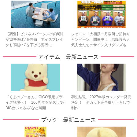
【調査】ビジネスパーソンの約8割
ファミマ「大相撲一月場所ご招待キ
が“説明疲れ”を告白 アイスブレイ
ャンペーン」開催中！ 若隆景ら人
クも“聞きパ”を下げる要因に
気力士たちのサイン入りグッズも
アイテム 最新ニュース
『くまのプーさん』GiGO限定プラ
羽生結弦、2027年版カレンダー発売
イズ登場へ！ 100周年を記念し“超
決定！ 全カット完全撮り下ろしで
BIGぬいぐるみ”など展開
制作
ブック 最新ニュース