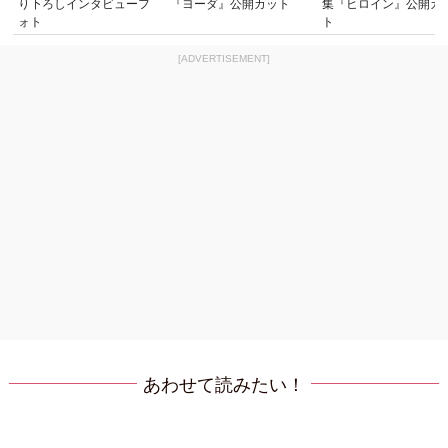
り下ろしインタビューフ
『ヨーダ』公開カット
集『ヒロイン』公開カ
ォト
ト
[ADVERTISEMENT]
あわせて読みたい！