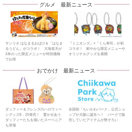
グルメ 最新ニュース
サンリオ はなまるおばけ＆「はなま
『ミニオンズ』×「くら寿司」が初
るうどん」がコラボ！ 大海老天が
コラボ！ 鮮やかな限定メニューや
3本のった限定メニューが特別価格
オリジナルグッズを展開
でお得
おでかけ 最新ニュース
ダッフィー＆フレンズのハロウィー
全国初「ちいかわパーク」公式ショ
ングッズ8．25発売！ 驚かせあう
ップが大阪に誕生へ！ パークで販
ダッフィーたちを描いたスーベニア
売していたアイテムが勢ぞろい
も登場