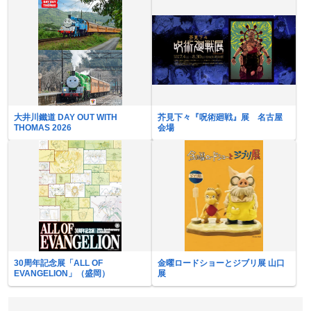
大井川鐵道 DAY OUT WITH
芥見下々『呪術廻戦』展 名古屋
THOMAS 2026
会場
30周年記念展「ALL OF
金曜ロードショーとジブリ展 山口
EVANGELION」（盛岡）
展