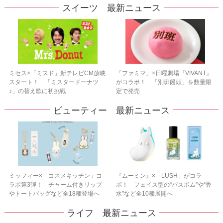
スイーツ 最新ニュース
ミセス×「ミスド」新テレビCM放映
「ファミマ」×日曜劇場『VIVANT』
スタート！ 「ミスタードーナツ
がコラボ！ 「別班饅頭」を数量限
♪」の替え歌に初挑戦
定で発売
ビューティー 最新ニュース
ミッフィー×「コスメキッチン」コ
『ムーミン』×「LUSH」がコラ
ラボ第3弾！ チャーム付きリップ
ボ！ フェイス型の“バスボム”や“香
やトートバッグなど全18種登場へ
水”など全10種展開へ
ライフ 最新ニュース