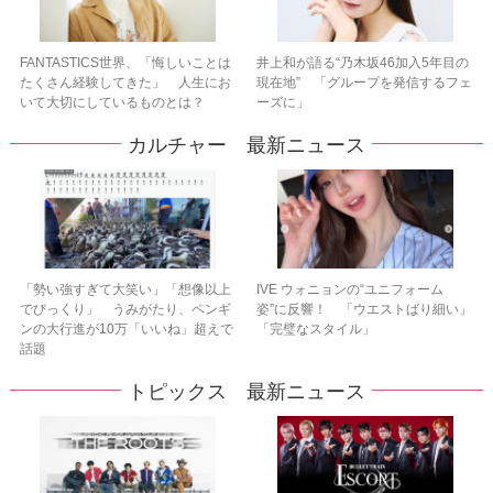
FANTASTICS世界、「悔しいことは
井上和が語る“乃木坂46加入5年目の
たくさん経験してきた」 人生にお
現在地” 「グループを発信するフェ
いて大切にしているものとは？
ーズに」
カルチャー 最新ニュース
「勢い強すぎて大笑い」「想像以上
IVE ウォニョンの“ユニフォーム
でびっくり」 うみがたり、ペンギ
姿”に反響！ 「ウエストばり細い」
ンの大行進が10万「いいね」超えで
「完璧なスタイル」
話題
トピックス 最新ニュース