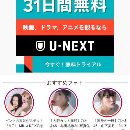
おすすめフォト
ピンクの衣装がステキ！
【大胆カット満載】乃木
【渾身の一冊】乃木坂
「ME:I」MIU＆KEIKO撮
坂46・与田祐希3rd写真集
46・山下美月、2nd写