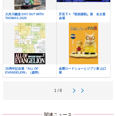
大井川鐵道 DAY OUT WITH
芥見下々『呪術廻戦』展 名古屋
THOMAS 2026
会場
30周年記念展「ALL OF
金曜ロードショーとジブリ展 山口
EVANGELION」（盛岡）
展
1 / 8
関連ニュース