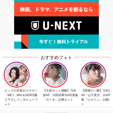
おすすめフォト
ピンクの衣装がステキ！
【大胆カット満載】乃木
【渾身の一冊】乃木坂
「ME:I」MIU＆KEIKO撮
坂46・与田祐希3rd写真集
46・山下美月、2nd写
り下ろしインタビューフ
『ヨーダ』公開カット
集『ヒロイン』公開カ
ォト
ト