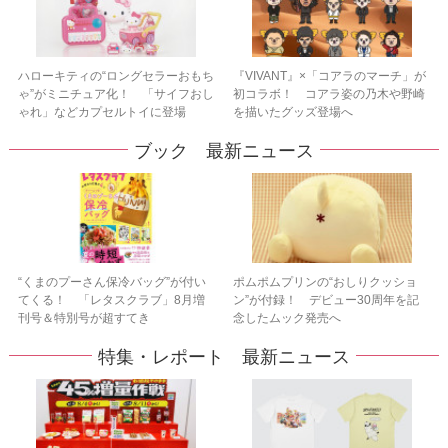
ハローキティの“ロングセラーおもち
『VIVANT』×「コアラのマーチ」が
ゃ”がミニチュア化！ 「サイフおし
初コラボ！ コアラ姿の乃木や野崎
ゃれ」などカプセルトイに登場
を描いたグッズ登場へ
ブック 最新ニュース
“くまのプーさん保冷バッグ”が付い
ポムポムプリンの“おしりクッショ
てくる！ 「レタスクラブ」8月増
ン”が付録！ デビュー30周年を記
刊号＆特別号が超すてき
念したムック発売へ
特集・レポート 最新ニュース