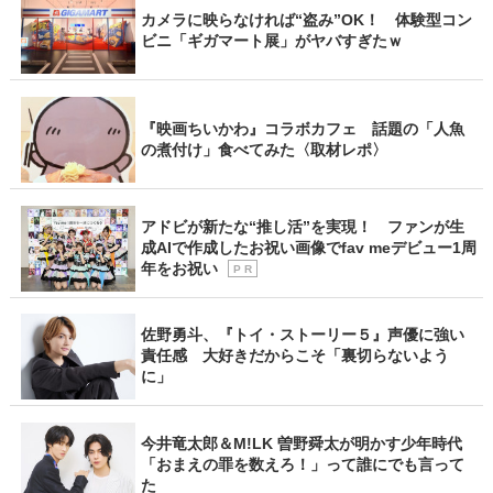
カメラに映らなければ“盗み”OK！ 体験型コン
ビニ「ギガマート展」がヤバすぎたｗ
『映画ちいかわ』コラボカフェ 話題の「人魚
の煮付け」食べてみた〈取材レポ〉
アドビが新たな“推し活”を実現！ ファンが生
成AIで作成したお祝い画像でfav meデビュー1周
年をお祝い
P R
佐野勇斗、『トイ・ストーリー５』声優に強い
責任感 大好きだからこそ「裏切らないよう
に」
今井竜太郎＆M!LK 曽野舜太が明かす少年時代
「おまえの罪を数えろ！」って誰にでも言って
た