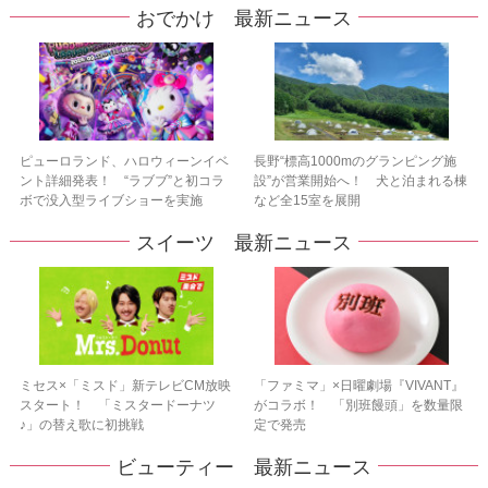
おでかけ 最新ニュース
ピューロランド、ハロウィーンイベ
長野“標高1000mのグランピング施
ント詳細発表！ “ラブブ”と初コラ
設”が営業開始へ！ 犬と泊まれる棟
ボで没入型ライブショーを実施
など全15室を展開
スイーツ 最新ニュース
ミセス×「ミスド」新テレビCM放映
「ファミマ」×日曜劇場『VIVANT』
スタート！ 「ミスタードーナツ
がコラボ！ 「別班饅頭」を数量限
♪」の替え歌に初挑戦
定で発売
ビューティー 最新ニュース