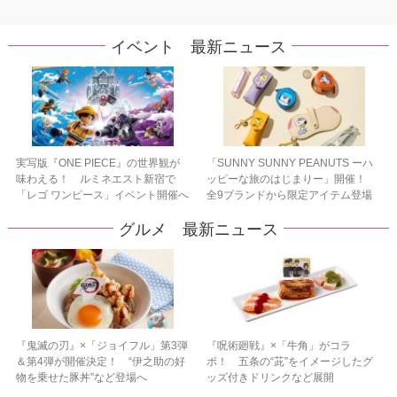
イベント 最新ニュース
実写版『ONE PIECE』の世界観が
「SUNNY SUNNY PEANUTS ーハ
味わえる！ ルミネエスト新宿で
ッピーな旅のはじまりー」開催！
「レゴ ワンピース」イベント開催へ
全9ブランドから限定アイテム登場
グルメ 最新ニュース
『鬼滅の刃』×「ジョイフル」第3弾
『呪術廻戦』×「牛角」がコラ
＆第4弾が開催決定！ “伊之助の好
ボ！ 五条の“茈”をイメージしたグ
物を乗せた豚丼”など登場へ
ッズ付きドリンクなど展開