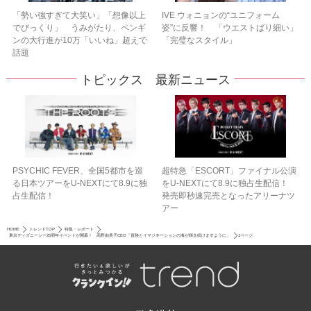
「勢い強すぎて大笑い」「想像以上
IVE ウォニョンの“ユニフォーム
でびっくり」 うみがたり、ペンギ
姿”に反響！ 「ウエストばり細い」
ンの大行進が10万「いいね」超えで
「完璧なスタイル」
話題
トピックス 最新ニュース
PSYCHIC FEVER、全国5都市を巡
超特急「ESCORT」ファイナル公演
る日本ツアーをU‐NEXTにて8.9に独
をU-NEXTにて8.9に独占生配信！
占生配信！
発売即秒速完売となったアリーナツ
アー
HOME
トレンドTOP
特集・レポート
東京ディズニーシー25周年イベントが開幕！ 高野由美子CEO「冒険とイマジネーションの海が輝き続けますように」
1ページ