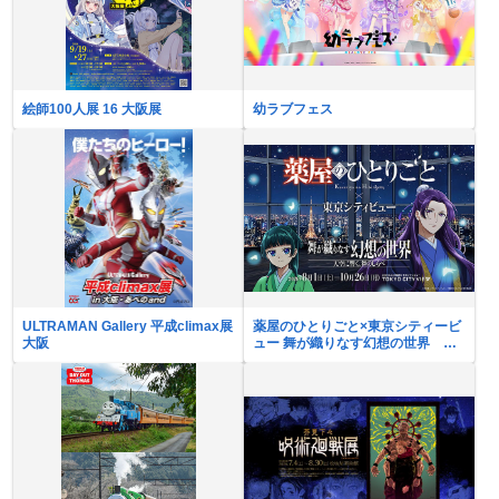
絵師100人展 16 大阪展
幼ラブフェス
ULTRAMAN Gallery 平成climax展
薬屋のひとりごと×東京シティービ
大阪
ュー 舞が織りなす幻想の世界 ―
天空に響く、舞のしらべ―