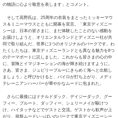
の物語に心より敬意を表します」とコメント。
そして高野氏は、25周年の衣装をまとったミッキーマウ
ス＆ミニーマウスとともに開幕を宣言。「東京ディズニー
シーは、日本の皆さまに、まだ体験したことのない感動を
お届けしようと、オリエンタルランドとディズニー社が共
同で取り組んだ、世界に1つのオリジナルのパークです。わ
たくしたちは、東京ディズニーランドとも異なる魅力を8つ
のテーマポートに託しました。これからも皆さまの心の中
に、冒険とイマジネーションの海が輝き続けますように。
さあ、皆さま、ジュビリーブルーにきらめく海へと出航し
ましょう」と呼びかけると、パイロが打ち上がり、メディ
テレーニアンハーバーが華やかなムードに包まれた。
さらに最後にはドナルドダック、デイジーダック、グー
フィー、プルート、ダッフィー、シェリーメイが駆けつ
け、ハイタッチなどでゲストと交流。ゲストから歓声が上
がり、祝祭ムードいっぱいのパークで東京ディズニーシー