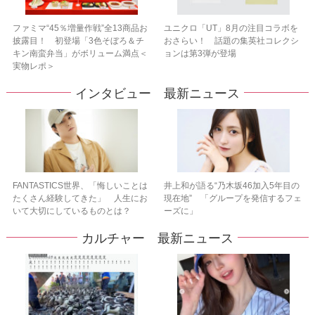
ファミマ“45％増量作戦”全13商品お
ユニクロ「UT」8月の注目コラボを
披露目！ 初登場「3色そぼろ＆チ
おさらい！ 話題の集英社コレクシ
キン南蛮弁当」がボリューム満点＜
ョンは第3弾が登場
実物レポ＞
インタビュー 最新ニュース
FANTASTICS世界、「悔しいことは
井上和が語る“乃木坂46加入5年目の
たくさん経験してきた」 人生にお
現在地” 「グループを発信するフェ
いて大切にしているものとは？
ーズに」
カルチャー 最新ニュース