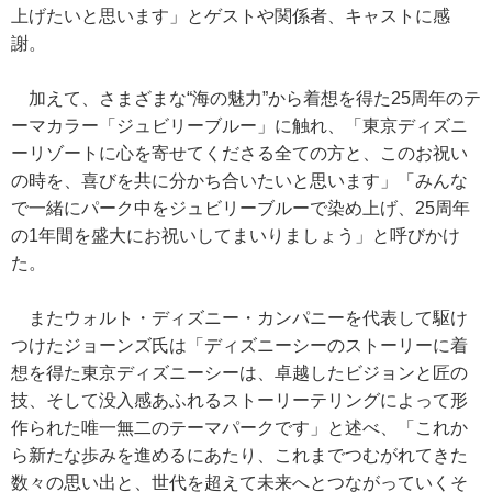
上げたいと思います」とゲストや関係者、キャストに感
謝。
加えて、さまざまな“海の魅力”から着想を得た25周年のテ
ーマカラー「ジュビリーブルー」に触れ、「東京ディズニ
ーリゾートに心を寄せてくださる全ての方と、このお祝い
の時を、喜びを共に分かち合いたいと思います」「みんな
で一緒にパーク中をジュビリーブルーで染め上げ、25周年
の1年間を盛大にお祝いしてまいりましょう」と呼びかけ
た。
またウォルト・ディズニー・カンパニーを代表して駆け
つけたジョーンズ氏は「ディズニーシーのストーリーに着
想を得た東京ディズニーシーは、卓越したビジョンと匠の
技、そして没入感あふれるストーリーテリングによって形
作られた唯一無二のテーマパークです」と述べ、「これか
ら新たな歩みを進めるにあたり、これまでつむがれてきた
数々の思い出と、世代を超えて未来へとつながっていくそ