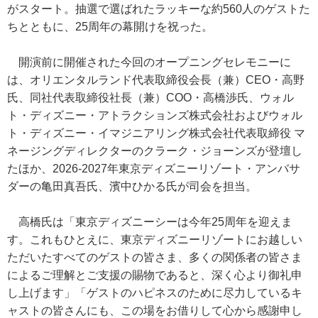
がスタート。抽選で選ばれたラッキーな約560人のゲストた
ちとともに、25周年の幕開けを祝った。
開演前に開催された今回のオープニングセレモニーに
は、オリエンタルランド代表取締役会長（兼）CEO・高野
氏、同社代表取締役社長（兼）COO・高橋渉氏、ウォル
ト・ディズニー・アトラクションズ株式会社およびウォル
ト・ディズニー・イマジニアリング株式会社代表取締役 マ
ネージングディレクターのクラーク・ジョーンズが登壇し
たほか、2026-2027年東京ディズニーリゾート・アンバサ
ダーの亀田真吾氏、濱中ひかる氏が司会を担当。
高橋氏は「東京ディズニーシーは今年25周年を迎えま
す。これもひとえに、東京ディズニーリゾートにお越しい
ただいたすべてのゲストの皆さま、多くの関係者の皆さま
によるご理解とご支援の賜物であると、深く心より御礼申
し上げます」「ゲストのハピネスのために尽力しているキ
ャストの皆さんにも、この場をお借りして心から感謝申し