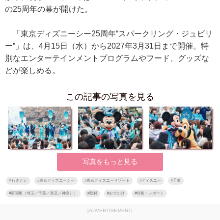
の25周年の幕が開けた。
「東京ディズニーシー25周年“スパークリング・ジュビリ
ー”」は、4月15日（水）から2027年3月31日まで開催。特
別なエンターテインメントプログラムやフード、グッズな
どが楽しめる。
この記事の写真を見る
写真をもっと見る
#
行きたい
#
東京ディズニーシー
#
東京ディズニーリゾート
#
ディズニー
#
千葉
#
南関東（埼玉／千葉／東京／神奈川）
#
取材
#
おでかけ
#
特集・レポート
[ADVERTISEMENT]