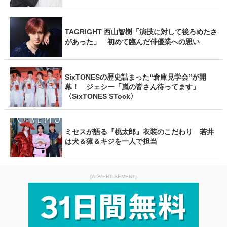
TAGRIGHT 西山智樹「演技に対して後ろめたさ
があった」 初めて臨んだ俳優業への思い
SixTONESの歴史詰まった“倉庫見学会”が開
幕！ ジェシー「嵐の皆さん待ってます」
〈SixTONES STock〉
ミセスが語る『桃太郎』衣装のこだわり 若井
は犬＆猿＆キジを一人で担当
[ADVERTISEMENT]