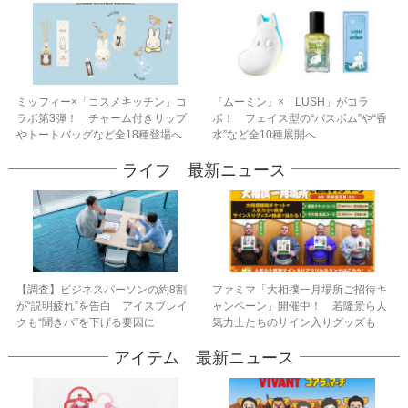
ミッフィー×「コスメキッチン」コ
『ムーミン』×「LUSH」がコラ
ラボ第3弾！ チャーム付きリップ
ボ！ フェイス型の“バスボム”や“香
やトートバッグなど全18種登場へ
水”など全10種展開へ
ライフ 最新ニュース
【調査】ビジネスパーソンの約8割
ファミマ「大相撲一月場所ご招待キ
が“説明疲れ”を告白 アイスブレイ
ャンペーン」開催中！ 若隆景ら人
クも“聞きパ”を下げる要因に
気力士たちのサイン入りグッズも
アイテム 最新ニュース