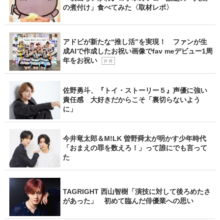
の煮付け」食べてみた〈取材レポ〉
アドビが新たな“推し活”を実現！ ファンが生
成AIで作成したお祝い画像でfav meデビュー1周
年をお祝い
P R
佐野勇斗、『トイ・ストーリー５』声優に強い
責任感 大好きだからこそ「裏切らないよう
に」
今井竜太郎＆M!LK 曽野舜太が明かす少年時代
「おまえの罪を数えろ！」って誰にでも言って
た
TAGRIGHT 西山智樹「演技に対して後ろめたさ
があった」 初めて臨んだ俳優業への思い