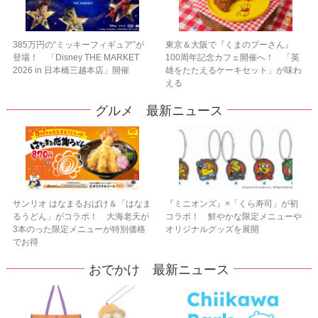
385万円の“ミッキーフィギュア”が
東京＆大阪で『くまのプーさん』
登場！ 「Disney THE MARKET
100周年記念カフェ開催へ！ 「英
2026 in 日本橋三越本店」開催
雄をたたえるケーキセット」が味わ
える
グルメ 最新ニュース
サンリオ はなまるおばけ＆「はなま
『ミニオンズ』×「くら寿司」が初
るうどん」がコラボ！ 大海老天が
コラボ！ 鮮やかな限定メニューや
3本のった限定メニューが特別価格
オリジナルグッズを展開
でお得
おでかけ 最新ニュース