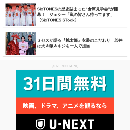
SixTONESの歴史詰まった“倉庫見学会”が開
幕！ ジェシー「嵐の皆さん待ってます」
〈SixTONES STock〉
ミセスが語る『桃太郎』衣装のこだわり 若井
は犬＆猿＆キジを一人で担当
[ADVERTISEMENT]