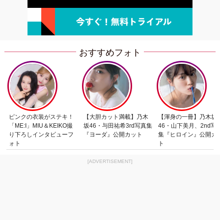
おすすめフォト
ピンクの衣装がステキ！
【大胆カット満載】乃木
【渾身の一冊】乃木坂
「ME:I」MIU＆KEIKO撮
坂46・与田祐希3rd写真集
46・山下美月、2nd写
り下ろしインタビューフ
『ヨーダ』公開カット
集『ヒロイン』公開カ
ォト
ト
[ADVERTISEMENT]