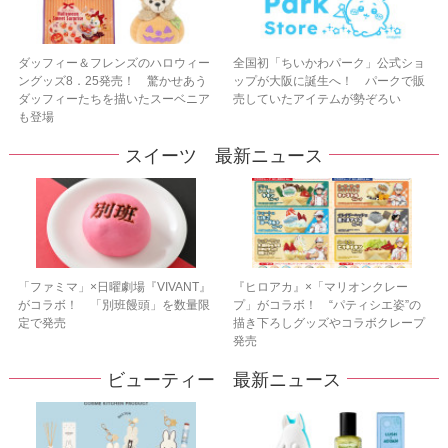
ダッフィー＆フレンズのハロウィー
全国初「ちいかわパーク」公式ショ
ングッズ8．25発売！ 驚かせあう
ップが大阪に誕生へ！ パークで販
ダッフィーたちを描いたスーベニア
売していたアイテムが勢ぞろい
も登場
スイーツ 最新ニュース
「ファミマ」×日曜劇場『VIVANT』
『ヒロアカ』×「マリオンクレー
がコラボ！ 「別班饅頭」を数量限
プ」がコラボ！ “パティシエ姿”の
定で発売
描き下ろしグッズやコラボクレープ
発売
ビューティー 最新ニュース