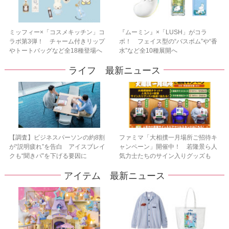
ミッフィー×「コスメキッチン」コ
『ムーミン』×「LUSH」がコラ
ラボ第3弾！ チャーム付きリップ
ボ！ フェイス型の“バスボム”や“香
やトートバッグなど全18種登場へ
水”など全10種展開へ
ライフ 最新ニュース
【調査】ビジネスパーソンの約8割
ファミマ「大相撲一月場所ご招待キ
が“説明疲れ”を告白 アイスブレイ
ャンペーン」開催中！ 若隆景ら人
クも“聞きパ”を下げる要因に
気力士たちのサイン入りグッズも
アイテム 最新ニュース