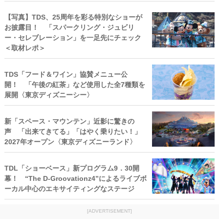
【写真】TDS、25周年を彩る特別なショーが
お披露目！ 「スパークリング・ジュビリ
ー・セレブレーション」を一足先にチェック
＜取材レポ＞
TDS「フード＆ワイン」協賛メニュー公
開！ 「午後の紅茶」など使用した全7種類を
展開〈東京ディズニーシー〉
新「スペース・マウンテン」近影に驚きの
声 「出来てきてる」「はやく乗りたい！」
2027年オープン〈東京ディズニーランド〉
TDL「ショーベース」新プログラム9．30開
幕！ “The D‐Groovationz4”によるライブボ
ーカル中心のエキサイティングなステージ
[ADVERTISEMENT]