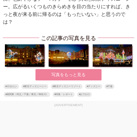
ー。広がるいくつものきらめきを目の当たりにすれば、き
っと夜が来る前に帰るのは「もったいない」と思うので
は？
この記事の写真を見る
写真をもっと見る
#
行きたい
#
東京ディズニーシー
#
東京ディズニーリゾート
#
ディズニー
#
千葉
#
南関東（埼玉／千葉／東京／神奈川）
#
特集・レポート
#
おでかけ
[ADVERTISEMENT]