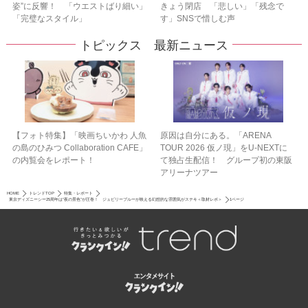
姿”に反響！ 「ウエストばり細い」
きょう閉店 「悲しい」「残念で
「完璧なスタイル」
す」SNSで惜しむ声
トピックス 最新ニュース
【フォト特集】「映画ちいかわ 人魚
原因は自分にある。「ARENA
の島のひみつ Collaboration CAFE」
TOUR 2026 仮ノ現」をU-NEXTに
の内覧会をレポート！
て独占生配信！ グループ初の東阪
アリーナツアー
HOME
トレンドTOP
特集・レポート
東京ディズニーシー25周年は“夜の景色”が圧巻！ ジュビリーブルーが映える幻想的な雰囲気がステキ＜取材レポ＞
1ページ