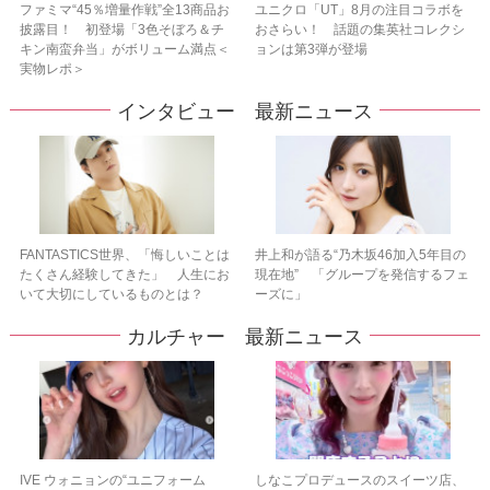
ファミマ“45％増量作戦”全13商品お
ユニクロ「UT」8月の注目コラボを
披露目！ 初登場「3色そぼろ＆チ
おさらい！ 話題の集英社コレクシ
キン南蛮弁当」がボリューム満点＜
ョンは第3弾が登場
実物レポ＞
インタビュー 最新ニュース
FANTASTICS世界、「悔しいことは
井上和が語る“乃木坂46加入5年目の
たくさん経験してきた」 人生にお
現在地” 「グループを発信するフェ
いて大切にしているものとは？
ーズに」
カルチャー 最新ニュース
IVE ウォニョンの“ユニフォーム
しなこプロデュースのスイーツ店、