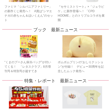
ファミマ「シルバニアファミリー」
『セサミストリート』×「ジェラピ
の新作くじ発売へ！ A賞は“シマエ
ケ」に新作登場へ！ 「CPD
ナガの赤ちゃん＆ほいくえん”のセッ
HOOME」とのトリプルコラボを展
ト
開
ブック 最新ニュース
“くまのプーさん保冷バッグ”が付い
ポムポムプリンの“おしりクッショ
てくる！ 「レタスクラブ」8月増
ン”が付録！ デビュー30周年を記
刊号＆特別号が超すてき
念したムック発売へ
特集・レポート 最新ニュース