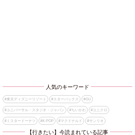
人気のキーワード
#
東京ディズニーリゾート
#
スターバックス
#
GU
#
ユニバーサル・スタジオ・ジャパン
#
ちいかわ
#
ユニクロ
#
ミスタードーナツ
#
K-POP
#
マクドナルド
#
サンリオ
【行きたい】今読まれている記事