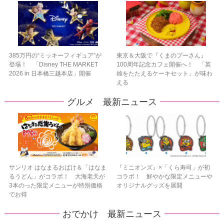
385万円の“ミッキーフィギュア”が
東京＆大阪で『くまのプーさん』
登場！ 「Disney THE MARKET
100周年記念カフェ開催へ！ 「英
2026 in 日本橋三越本店」開催
雄をたたえるケーキセット」が味わ
える
グルメ 最新ニュース
サンリオ はなまるおばけ＆「はなま
『ミニオンズ』×「くら寿司」が初
るうどん」がコラボ！ 大海老天が
コラボ！ 鮮やかな限定メニューや
3本のった限定メニューが特別価格
オリジナルグッズを展開
でお得
おでかけ 最新ニュース