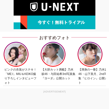
おすすめフォト
ピンクの衣装がステキ！
【大胆カット満載】乃木
【渾身の一冊】乃木坂
「ME:I」MIU＆KEIKO撮
坂46・与田祐希3rd写真集
46・山下美月、2nd写
り下ろしインタビューフ
『ヨーダ』公開カット
集『ヒロイン』公開カ
ォト
ト
[ADVERTISEMENT]