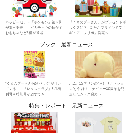
ハッピーセット「ポケモン」第1弾
『くまのプーさん』がプレゼントボ
が本日発売！ ピカチュウの転がす
ックスに!? 新たなブラインドフィ
おもちゃなど6種が登場
ギュア「フリポ」発売へ
ブック 最新ニュース
“くまのプーさん保冷バッグ”が付い
ポムポムプリンの“おしりクッショ
てくる！ 「レタスクラブ」8月増
ン”が付録！ デビュー30周年を記
刊号＆特別号が超すてき
念したムック発売へ
特集・レポート 最新ニュース