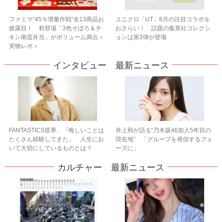
ファミマ“45％増量作戦”全13商品お
ユニクロ「UT」8月の注目コラボを
披露目！ 初登場「3色そぼろ＆チ
おさらい！ 話題の集英社コレクシ
キン南蛮弁当」がボリューム満点＜
ョンは第3弾が登場
実物レポ＞
インタビュー 最新ニュース
FANTASTICS世界、「悔しいことは
井上和が語る“乃木坂46加入5年目の
たくさん経験してきた」 人生にお
現在地” 「グループを発信するフェ
いて大切にしているものとは？
ーズに」
カルチャー 最新ニュース