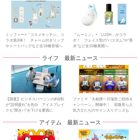
ミッフィー×「コスメキッチン」コ
『ムーミン』×「LUSH」がコラ
ラボ第3弾！ チャーム付きリップ
ボ！ フェイス型の“バスボム”や“香
やトートバッグなど全18種登場へ
水”など全10種展開へ
ライフ 最新ニュース
【調査】ビジネスパーソンの約8割
ファミマ「大相撲一月場所ご招待キ
が“説明疲れ”を告白 アイスブレイ
ャンペーン」開催中！ 若隆景ら人
クも“聞きパ”を下げる要因に
気力士たちのサイン入りグッズも
アイテム 最新ニュース