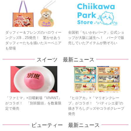
ダッフィー＆フレンズのハロウィー
全国初「ちいかわパーク」公式ショ
ングッズ8．25発売！ 驚かせあう
ップが大阪に誕生へ！ パークで販
ダッフィーたちを描いたスーベニア
売していたアイテムが勢ぞろい
も登場
スイーツ 最新ニュース
「ファミマ」×日曜劇場『VIVANT』
『ヒロアカ』×「マリオンクレー
がコラボ！ 「別班饅頭」を数量限
プ」がコラボ！ “パティシエ姿”の
定で発売
描き下ろしグッズやコラボクレープ
発売
ビューティー 最新ニュース