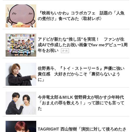
『映画ちいかわ』コラボカフェ 話題の「人魚
の煮付け」食べてみた〈取材レポ〉
アドビが新たな“推し活”を実現！ ファンが生
成AIで作成したお祝い画像でfav meデビュー1周
年をお祝い
P R
佐野勇斗、『トイ・ストーリー５』声優に強い
責任感 大好きだからこそ「裏切らないよう
に」
今井竜太郎＆M!LK 曽野舜太が明かす少年時代
「おまえの罪を数えろ！」って誰にでも言って
た
TAGRIGHT 西山智樹「演技に対して後ろめたさ