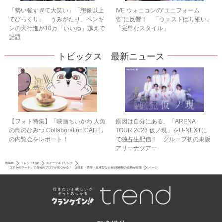
「勢い強すぎて大笑い」「想像以上
IVE ウォニョンの“ユニフォーム
でびっくり」 うみがたり、ペンギ
姿”に反響！ 「ウエストばり細い」
ンの大行進が10万「いいね」越えで
「完璧なスタイル」
話題
トピックス 最新ニュース
【フォト特集】「映画ちいかわ 人魚
原因は自分にある。「ARENA
の島のひみつ Collaboration CAFE」
TOUR 2026 仮ノ現」をU-NEXTに
の内覧会をレポート！
て独占生配信！ グループ初の東阪
アリーナツアー
HOME
トレンドTOP
スイーツ＆ドリンク
「コアラのマーチ」で自分のプロフが見つかる！ 誕生日・西暦・血液型など全500種類の絵柄が登場
1ページ