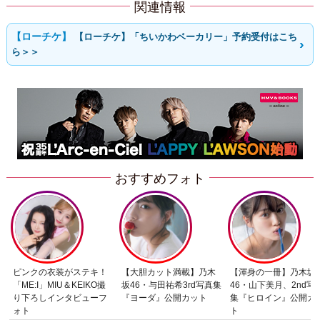
関連情報
【ローチケ】「ちいかわベーカリー」予約受付はこち
ら＞＞
おすすめフォト
ピンクの衣装がステキ！
【大胆カット満載】乃木
【渾身の一冊】乃木坂
「ME:I」MIU＆KEIKO撮
坂46・与田祐希3rd写真集
46・山下美月、2nd写
り下ろしインタビューフ
『ヨーダ』公開カット
集『ヒロイン』公開カ
ォト
ト