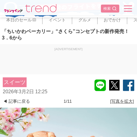
✕
検索
本日のセール
イベント
グルメ
おでかけ
PR
「ちいかわベーカリー」“さくら”コンセプトの新作発売！
3．6から
[ADVERTISEMENT]
スイーツ
2026年3月2日 12:25
◀ 記事に戻る
1/11
[写真を拡大]