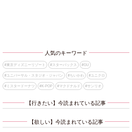
人気のキーワード
#
東京ディズニーリゾート
#
スターバックス
#
GU
#
ユニバーサル・スタジオ・ジャパン
#
ちいかわ
#
ユニクロ
#
ミスタードーナツ
#
K-POP
#
マクドナルド
#
サンリオ
【行きたい】今読まれている記事
【欲しい】今読まれている記事