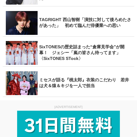
TAGRIGHT 西山智樹「演技に対して後ろめたさ
があった」 初めて臨んだ俳優業への思い
SixTONESの歴史詰まった“倉庫見学会”が開
幕！ ジェシー「嵐の皆さん待ってます」
〈SixTONES STock〉
ミセスが語る『桃太郎』衣装のこだわり 若井
は犬＆猿＆キジを一人で担当
[ADVERTISEMENT]