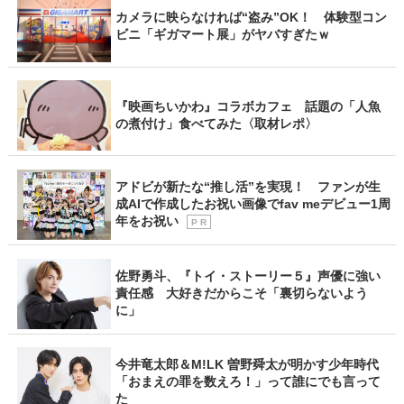
カメラに映らなければ“盗み”OK！ 体験型コン
ビニ「ギガマート展」がヤバすぎたｗ
『映画ちいかわ』コラボカフェ 話題の「人魚
の煮付け」食べてみた〈取材レポ〉
アドビが新たな“推し活”を実現！ ファンが生
成AIで作成したお祝い画像でfav meデビュー1周
年をお祝い
P R
佐野勇斗、『トイ・ストーリー５』声優に強い
責任感 大好きだからこそ「裏切らないよう
に」
今井竜太郎＆M!LK 曽野舜太が明かす少年時代
「おまえの罪を数えろ！」って誰にでも言って
た