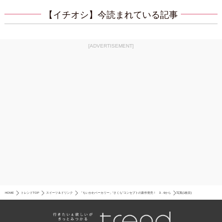
【イチオシ】今読まれている記事
[ADVERTISEMENT]
HOME
トレンドTOP
スイーツ＆ドリンク
「ちいかわベーカリー」“さくら”コンセプトの新作発売！ 3．6から
写真(1枚目)