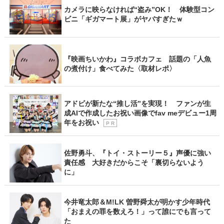
カメラに映らなければ“盗み”OK！ 体験型コン
ビニ「ギガマート展」がヤバすぎたｗ
『映画ちいかわ』コラボカフェ 話題の「人魚
の煮付け」食べてみた〈取材レポ〉
アドビが新たな“推し活”を実現！ ファンが生
成AIで作成したお祝い画像でfav meデビュー1周
年をお祝い
P R
佐野勇斗、『トイ・ストーリー５』声優に強い
責任感 大好きだからこそ「裏切らないよう
に」
今井竜太郎＆M!LK 曽野舜太が明かす少年時代
「おまえの罪を数えろ！」って誰にでも言って
た