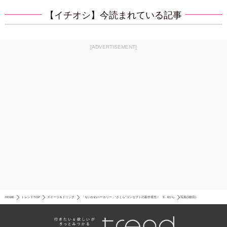
【イチオシ】今読まれている記事
[ADVERTISEMENT]
HOME
トレンドTOP
スイーツ＆ドリンク
「ちいかわベーカリー」“さくら”コンセプトの新作発売！ 3．6から
写真(1枚目)