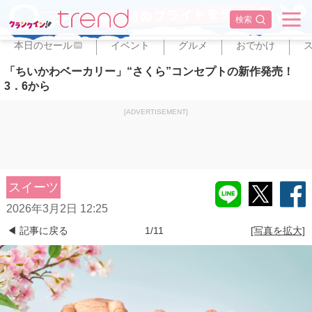
✕
検索
本日のセール
イベント
グルメ
おでかけ
PR
「ちいかわベーカリー」“さくら”コンセプトの新作発売！
3．6から
[ADVERTISEMENT]
スイーツ
2026年3月2日 12:25
◀ 記事に戻る
1/11
[写真を拡大]