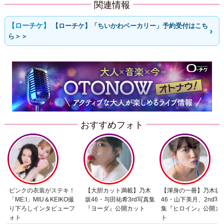
関連情報
【ローチケ】「ちいかわベーカリー」予約受付はこち
ら＞＞
おすすめフォト
ピンクの衣装がステキ！
【大胆カット満載】乃木
【渾身の一冊】乃木坂
「ME:I」MIU＆KEIKO撮
坂46・与田祐希3rd写真集
46・山下美月、2nd写
り下ろしインタビューフ
『ヨーダ』公開カット
集『ヒロイン』公開カ
ォト
ト