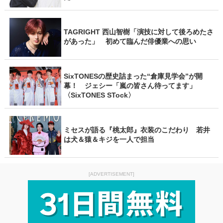
TAGRIGHT 西山智樹「演技に対して後ろめたさ
があった」 初めて臨んだ俳優業への思い
SixTONESの歴史詰まった“倉庫見学会”が開
幕！ ジェシー「嵐の皆さん待ってます」
〈SixTONES STock〉
ミセスが語る『桃太郎』衣装のこだわり 若井
は犬＆猿＆キジを一人で担当
[ADVERTISEMENT]