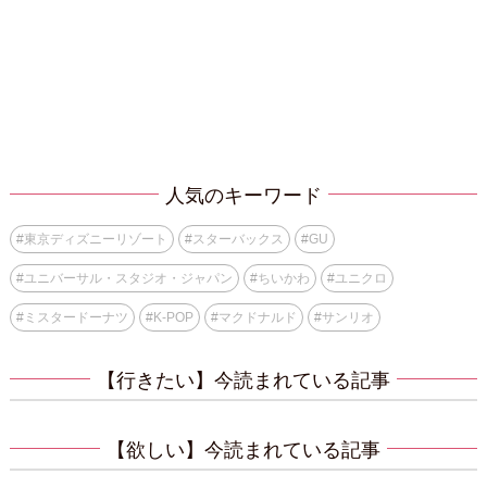
人気のキーワード
#
東京ディズニーリゾート
#
スターバックス
#
GU
#
ユニバーサル・スタジオ・ジャパン
#
ちいかわ
#
ユニクロ
#
ミスタードーナツ
#
K-POP
#
マクドナルド
#
サンリオ
【行きたい】今読まれている記事
【欲しい】今読まれている記事