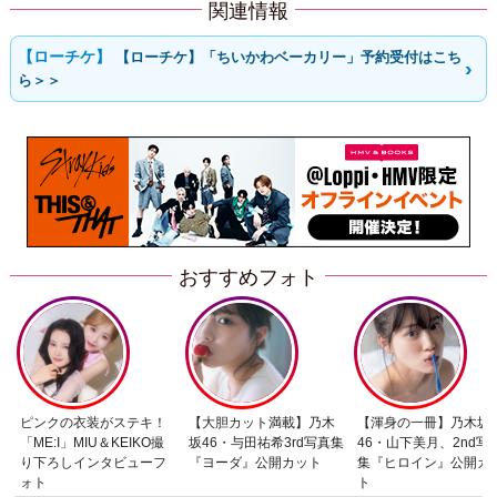
関連情報
【ローチケ】「ちいかわベーカリー」予約受付はこち
ら＞＞
おすすめフォト
ピンクの衣装がステキ！
【大胆カット満載】乃木
【渾身の一冊】乃木坂
「ME:I」MIU＆KEIKO撮
坂46・与田祐希3rd写真集
46・山下美月、2nd写
り下ろしインタビューフ
『ヨーダ』公開カット
集『ヒロイン』公開カ
ォト
ト