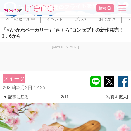
✕
検索
本日のセール
イベント
グルメ
おでかけ
PR
「ちいかわベーカリー」“さくら”コンセプトの新作発売！
3．6から
[ADVERTISEMENT]
スイーツ
2026年3月2日 12:25
◀ 記事に戻る
2/11
[写真を拡大]