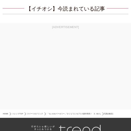
【イチオシ】今読まれている記事
[ADVERTISEMENT]
HOME
トレンドTOP
スイーツ＆ドリンク
「ちいかわベーカリー」“さくら”コンセプトの新作発売！ 3．6から
写真(2枚目)