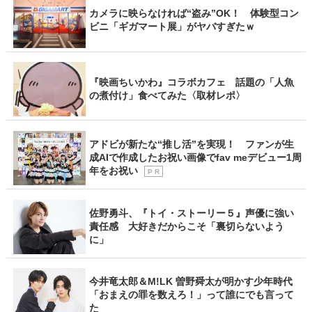
カメラに映らなければ“盗み”OK！ 体験型コン
ビニ「ギガマート展」がヤバすぎたｗ
『映画ちいかわ』コラボカフェ 話題の「人魚
の煮付け」食べてみた〈取材レポ〉
アドビが新たな“推し活”を実現！ ファンが生
成AIで作成したお祝い画像でfav meデビュー1周
年をお祝い
P R
佐野勇斗、『トイ・ストーリー５』声優に強い
責任感 大好きだからこそ「裏切らないよう
に」
今井竜太郎＆M!LK 曽野舜太が明かす少年時代
「おまえの罪を数えろ！」って誰にでも言って
た