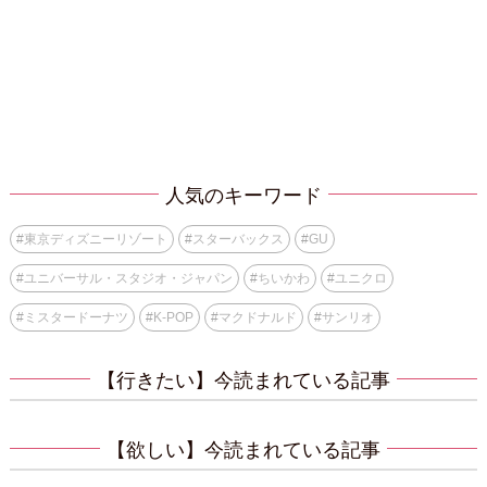
人気のキーワード
#
東京ディズニーリゾート
#
スターバックス
#
GU
#
ユニバーサル・スタジオ・ジャパン
#
ちいかわ
#
ユニクロ
#
ミスタードーナツ
#
K-POP
#
マクドナルド
#
サンリオ
【行きたい】今読まれている記事
【欲しい】今読まれている記事