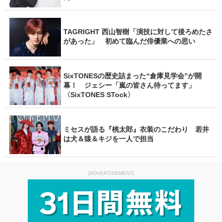
TAGRIGHT 西山智樹「演技に対して後ろめたさ
があった」 初めて臨んだ俳優業への思い
SixTONESの歴史詰まった“倉庫見学会”が開
幕！ ジェシー「嵐の皆さん待ってます」
〈SixTONES STock〉
ミセスが語る『桃太郎』衣装のこだわり 若井
は犬＆猿＆キジを一人で担当
[ADVERTISEMENT]