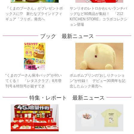
『くまのプーさん』がプレゼントボ
サンリオのレトロかわいいランチバ
ックスに!? 新たなブラインドフィ
ッグなど90商品が集結！ 「212
ギュア「フリポ」発売へ
KITCHEN STORE」コラボコレクシ
ョン登場
ブック 最新ニュース
“くまのプーさん保冷バッグ”が付い
ポムポムプリンの“おしりクッショ
てくる！ 「レタスクラブ」8月増
ン”が付録！ デビュー30周年を記
刊号＆特別号が超すてき
念したムック発売へ
特集・レポート 最新ニュース