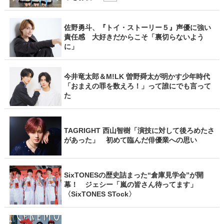
佐野勇斗、『トイ・ストーリー５』声優に強い
責任感 大好きだからこそ「裏切らないよう
に」
今井竜太郎＆M!LK 曽野舜太が明かす少年時代
「おまえの罪を数えろ！」って誰にでも言って
た
TAGRIGHT 西山智樹「演技に対して後ろめたさ
があった」 初めて臨んだ俳優業への思い
SixTONESの歴史詰まった“倉庫見学会”が開
幕！ ジェシー「嵐の皆さん待ってます」
〈SixTONES STock〉