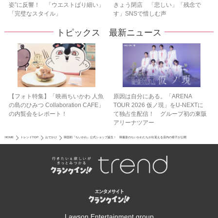
姿”に反響！ 「ウエストばり細い」
きょう閉店 「悲しい」「残念で
「完璧なスタイル」
す」SNSで惜しむ声
トピックス 最新ニュース
【フォト特集】「映画ちいかわ 人魚
原因は自分にある。「ARENA
の島のひみつ Collaboration CAFE」
TOUR 2026 仮ノ現」をU-NEXTに
の内覧会をレポート！
て独占生配信！ グループ初の東阪
アリーナツアー
HOME
トレンドTOP
おでかけ
韓国初『ちいかわ』公式ショップ誕生！ 韓服姿のちいかわたちが出迎える店内の様子が公開
Lawson Entertainment group