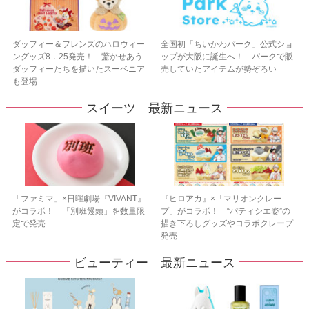
ダッフィー＆フレンズのハロウィー
全国初「ちいかわパーク」公式ショ
ングッズ8．25発売！ 驚かせあう
ップが大阪に誕生へ！ パークで販
ダッフィーたちを描いたスーベニア
売していたアイテムが勢ぞろい
も登場
スイーツ 最新ニュース
「ファミマ」×日曜劇場『VIVANT』
『ヒロアカ』×「マリオンクレー
がコラボ！ 「別班饅頭」を数量限
プ」がコラボ！ “パティシエ姿”の
定で発売
描き下ろしグッズやコラボクレープ
発売
ビューティー 最新ニュース