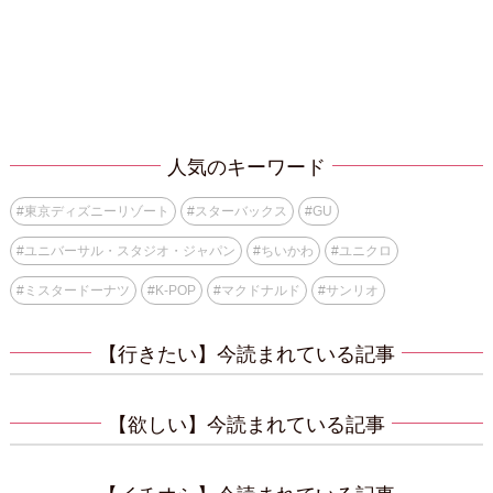
人気のキーワード
#
東京ディズニーリゾート
#
スターバックス
#
GU
#
ユニバーサル・スタジオ・ジャパン
#
ちいかわ
#
ユニクロ
#
ミスタードーナツ
#
K-POP
#
マクドナルド
#
サンリオ
【行きたい】今読まれている記事
【欲しい】今読まれている記事