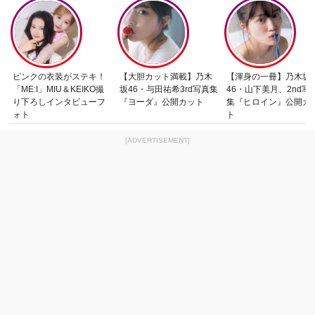
ピンクの衣装がステキ！
【大胆カット満載】乃木
【渾身の一冊】乃木坂
「ME:I」MIU＆KEIKO撮
坂46・与田祐希3rd写真集
46・山下美月、2nd写
り下ろしインタビューフ
『ヨーダ』公開カット
集『ヒロイン』公開カ
ォト
ト
[ADVERTISEMENT]