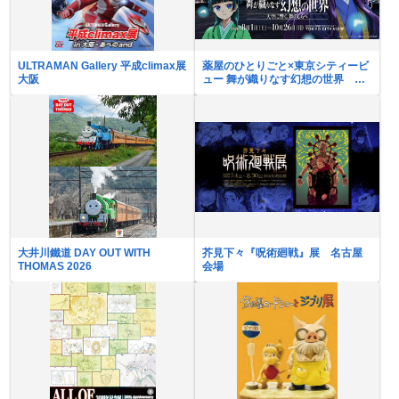
ULTRAMAN Gallery 平成climax展
薬屋のひとりごと×東京シティービ
大阪
ュー 舞が織りなす幻想の世界 ―
天空に響く、舞のしらべ―
大井川鐵道 DAY OUT WITH
芥見下々『呪術廻戦』展 名古屋
THOMAS 2026
会場