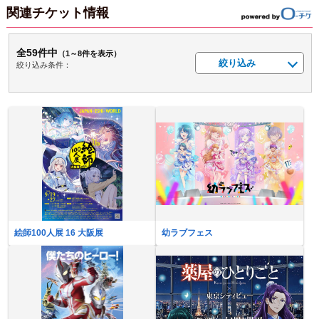
関連チケット情報
全59件中
（1～8件を表示）
絞り込み
絞り込み条件：
絵師100人展 16 大阪展
幼ラブフェス