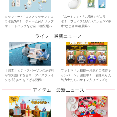
ミッフィー×「コスメキッチン」コ
『ムーミン』×「LUSH」がコラ
ラボ第3弾！ チャーム付きリップ
ボ！ フェイス型の“バスボム”や“香
やトートバッグなど全18種登場へ
水”など全10種展開へ
ライフ 最新ニュース
【調査】ビジネスパーソンの約8割
ファミマ「大相撲一月場所ご招待キ
が“説明疲れ”を告白 アイスブレイ
ャンペーン」開催中！ 若隆景ら人
クも“聞きパ”を下げる要因に
気力士たちのサイン入りグッズも
アイテム 最新ニュース