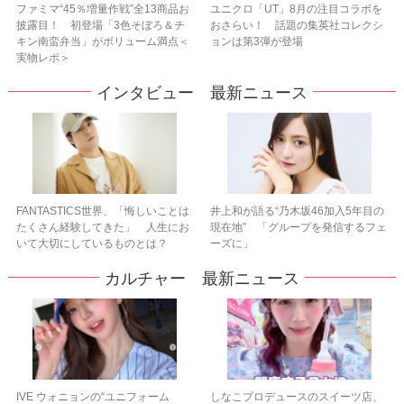
ファミマ“45％増量作戦”全13商品お
ユニクロ「UT」8月の注目コラボを
披露目！ 初登場「3色そぼろ＆チ
おさらい！ 話題の集英社コレクシ
キン南蛮弁当」がボリューム満点＜
ョンは第3弾が登場
実物レポ＞
インタビュー 最新ニュース
FANTASTICS世界、「悔しいことは
井上和が語る“乃木坂46加入5年目の
たくさん経験してきた」 人生にお
現在地” 「グループを発信するフェ
いて大切にしているものとは？
ーズに」
カルチャー 最新ニュース
IVE ウォニョンの“ユニフォーム
しなこプロデュースのスイーツ店、