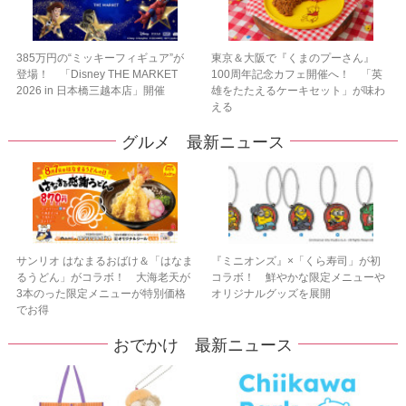
385万円の“ミッキーフィギュア”が
東京＆大阪で『くまのプーさん』
登場！ 「Disney THE MARKET
100周年記念カフェ開催へ！ 「英
2026 in 日本橋三越本店」開催
雄をたたえるケーキセット」が味わ
える
グルメ 最新ニュース
サンリオ はなまるおばけ＆「はなま
『ミニオンズ』×「くら寿司」が初
るうどん」がコラボ！ 大海老天が
コラボ！ 鮮やかな限定メニューや
3本のった限定メニューが特別価格
オリジナルグッズを展開
でお得
おでかけ 最新ニュース