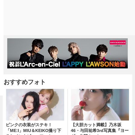
おすすめフォト
ピンクの衣装がステキ！
【大胆カット満載】乃木坂
「ME:I」MIU＆KEIKO撮り下
46・与田祐希3rd写真集『ヨー