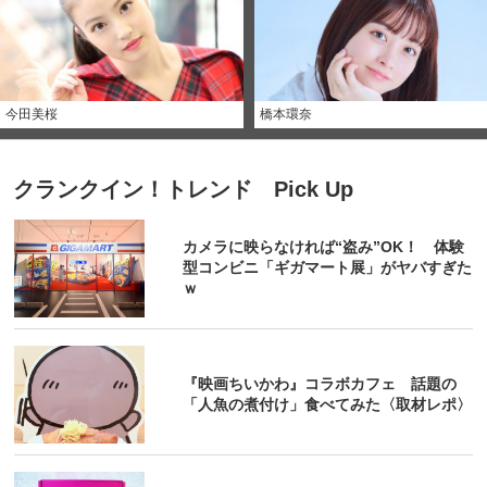
今田美桜
橋本環奈
クランクイン！トレンド Pick Up
カメラに映らなければ“盗み”OK！ 体験
型コンビニ「ギガマート展」がヤバすぎた
ｗ
『映画ちいかわ』コラボカフェ 話題の
「人魚の煮付け」食べてみた〈取材レポ〉