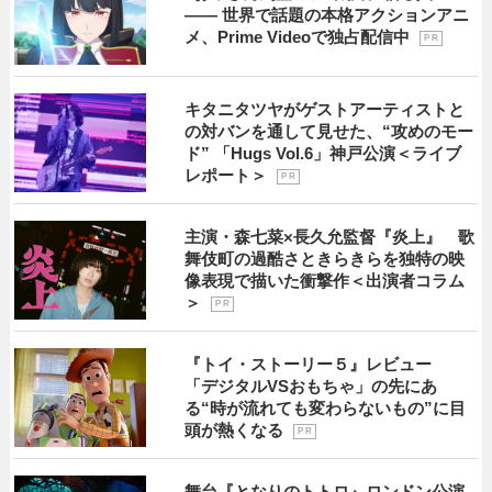
―― 世界で話題の本格アクションアニ
メ、Prime Videoで独占配信中
P R
キタニタツヤがゲストアーティストと
の対バンを通して見せた、“攻めのモー
ド” 「Hugs Vol.6」神戸公演＜ライブ
レポート＞
P R
主演・森七菜×長久允監督『炎上』 歌
舞伎町の過酷さときらきらを独特の映
像表現で描いた衝撃作＜出演者コラム
＞
P R
『トイ・ストーリー５』レビュー
「デジタルVSおもちゃ」の先にあ
る“時が流れても変わらないもの”に目
頭が熱くなる
P R
舞台『となりのトトロ』ロンドン公演