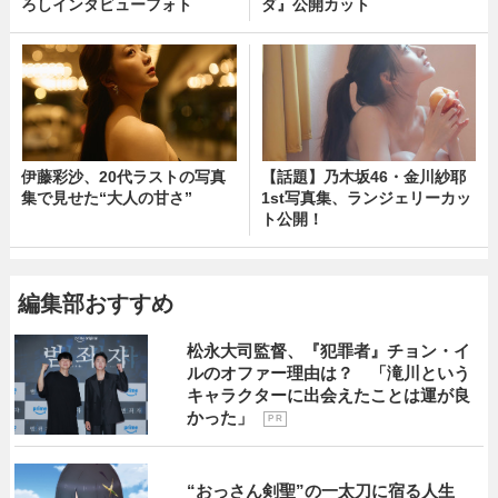
ろしインタビューフォト
ダ』公開カット
伊藤彩沙、20代ラストの写真
【話題】乃木坂46・金川紗耶
集で見せた“大人の甘さ”
1st写真集、ランジェリーカッ
ト公開！
編集部おすすめ
松永大司監督、『犯罪者』チョン・イ
ルのオファー理由は？ 「滝川という
キャラクターに出会えたことは運が良
かった」
P R
“おっさん剣聖”の一太刀に宿る人生