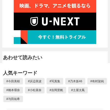
あわせて読みたい
人気キーワード
#
今田美桜
#
浜辺美波
#
写真集
#
乃木坂46
#
有村架純
#
橋本環奈
#
小松菜奈
#
吉岡里帆
#
土屋太鳳
#
与田祐希