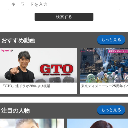
検索する
おすすめ動画
もっと見る
『GTO』連ドラが28年ぶり復活
東京ディズニーシー25周年イ
注目の人物
もっと見る