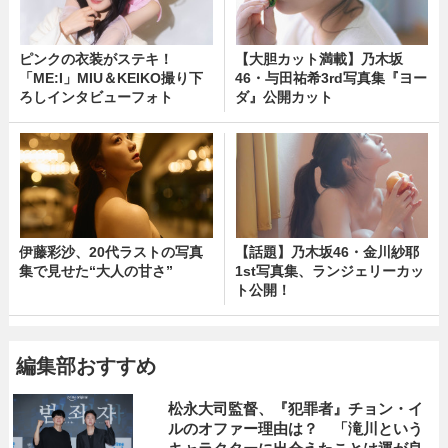
ピンクの衣装がステキ！
【大胆カット満載】乃木坂
「ME:I」MIU＆KEIKO撮り下
46・与田祐希3rd写真集『ヨー
ろしインタビューフォト
ダ』公開カット
伊藤彩沙、20代ラストの写真
【話題】乃木坂46・金川紗耶
集で見せた“大人の甘さ”
1st写真集、ランジェリーカッ
ト公開！
編集部おすすめ
松永大司監督、『犯罪者』チョン・イ
ルのオファー理由は？ 「滝川という