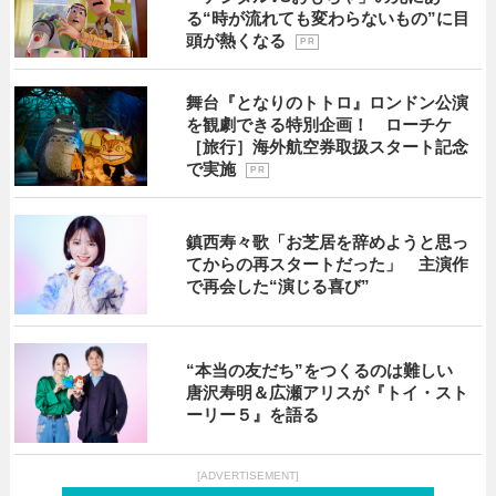
る“時が流れても変わらないもの”に目
頭が熱くなる
P R
舞台『となりのトトロ』ロンドン公演
を観劇できる特別企画！ ローチケ
［旅行］海外航空券取扱スタート記念
で実施
P R
鎮西寿々歌「お芝居を辞めようと思っ
てからの再スタートだった」 主演作
で再会した“演じる喜び”
“本当の友だち”をつくるのは難しい
唐沢寿明＆広瀬アリスが『トイ・スト
ーリー５』を語る
[ADVERTISEMENT]