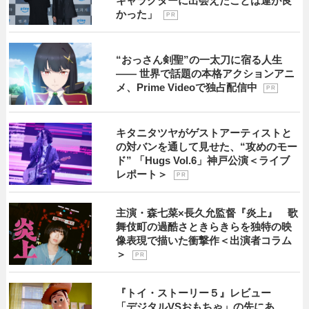
キャラクターに出会えたことは運が良
かった」
P R
“おっさん剣聖”の一太刀に宿る人生
―― 世界で話題の本格アクションアニ
メ、Prime Videoで独占配信中
P R
キタニタツヤがゲストアーティストと
の対バンを通して見せた、“攻めのモー
ド” 「Hugs Vol.6」神戸公演＜ライブ
レポート＞
P R
主演・森七菜×長久允監督『炎上』 歌
舞伎町の過酷さときらきらを独特の映
像表現で描いた衝撃作＜出演者コラム
＞
P R
『トイ・ストーリー５』レビュー
「デジタルVSおもちゃ」の先にあ