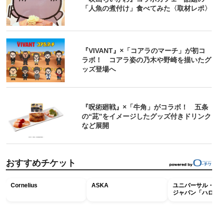
「人魚の煮付け」食べてみた〈取材レポ〉
『VIVANT』×「コアラのマーチ」が初コ
ラボ！ コアラ姿の乃木や野崎を描いたグ
ッズ登場へ
『呪術廻戦』×「牛角」がコラボ！ 五条
の“茈”をイメージしたグッズ付きドリンク
など展開
おすすめチケット
Cornelius
ASKA
ユニバーサル・
ジャパン「ハロ
ホラー・ナイト 
ナイト～パス」