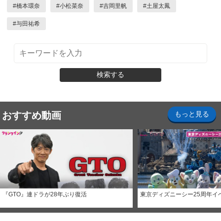
#
橋本環奈
#
小松菜奈
#
吉岡里帆
#
土屋太鳳
#
与田祐希
検索する
おすすめ動画
もっと見る
『GTO』連ドラが28年ぶり復活
東京ディズニーシー25周年イ