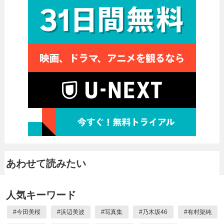
あわせて読みたい
人気キーワード
#
今田美桜
#
浜辺美波
#
写真集
#
乃木坂46
#
有村架純