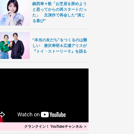
鎮西寿々歌「お芝居を辞めよう
と思ってからの再スタートだっ
た」 主演作で再会した“演じ
る喜び”
“本当の友だち”をつくるのは難
しい 唐沢寿明＆広瀬アリスが
『トイ・ストーリー５』を語る
クランクイン！ YouTubeチャンネル ＞