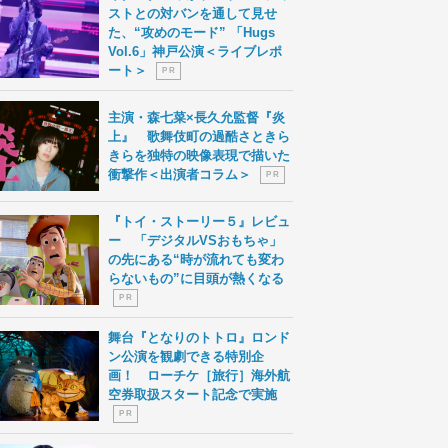
ストとの対バンを通して見せ
た、“攻めのモード” 「Hugs
Vol.6」神戸公演＜ライブレポ
ート＞
P R
主演・森七菜×長久允監督『炎
上』 歌舞伎町の過酷さときら
きらを独特の映像表現で描いた
衝撃作＜出演者コラム＞
P R
『トイ・ストーリー５』レビュ
ー 「デジタルVSおもちゃ」
の先にある“時が流れても変わ
らないもの”に目頭が熱くなる
P R
舞台『となりのトトロ』ロンド
ン公演を観劇できる特別企
画！ ローチケ［旅行］海外航
空券取扱スタート記念で実施
P R