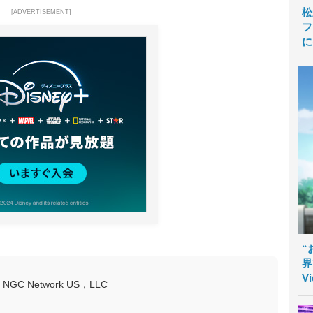
松
[ADVERTISEMENT]
フ
に
“
界
V
NGC Network US，LLC