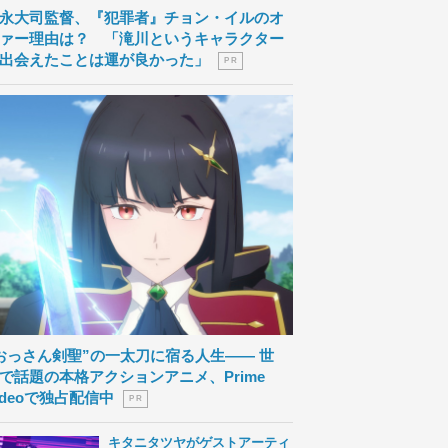
永大司監督、『犯罪者』チョン・イルのオ
ァー理由は？ 「滝川というキャラクター
出会えたことは運が良かった」
P R
おっさん剣聖”の一太刀に宿る人生―― 世
で話題の本格アクションアニメ、Prime
ideoで独占配信中
P R
キタニタツヤがゲストアーティ