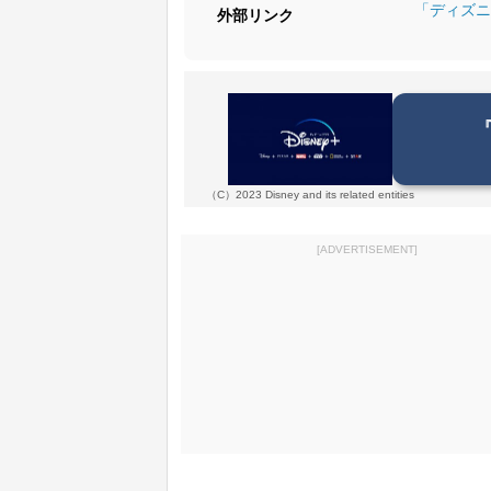
「ディズニ
外部リンク
（C）2023 Disney and its related entities
[ADVERTISEMENT]