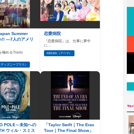
 Japan Summer
恋愛病院
ion!! ―7人のアメリ
『恋愛病院』は、仕事に夢中
に…
極めるTravis
ABEMA（アベマ）
y+（ディズニープラス）
TO POLE～未知への
「Taylor Swift｜The Eras
ITH ウィル・スミス
Tour｜The Final Show」