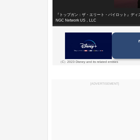
『トップガン：ザ・エリート・パイロット』ディズニ
NGC Network US，LLC
（C）2023 Disney and its related entities
[ADVERTISEMENT]