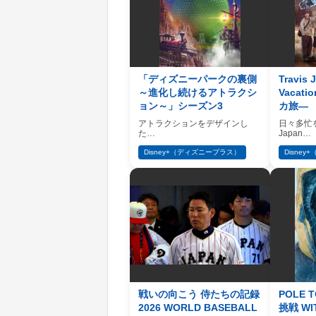
「ディズニーパークの裏側
Travis
～進化し続けるアトラクシ
Vacat
ョン～」シーズン3
カ旅―
アトラクションをデザインし
日々多忙を
た…
Japan…
Disney+（ディズニープラス）
Disne
戦いの向こう 侍たちの記録
POLE 
2026 WORLD BASEBALL
挑戦 W