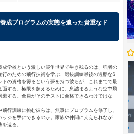
養成プログラムの実態を追った貴重なド
養成学校という激しい競争世界で生き残るのは、強者の
遂行のための飛行技術を学ぶ、選抜訓練最後の過酷な6
ットの資格を得るという夢を持つ彼らが、これまでで最
直面する。極限を超えるために、息詰まるような空中飛
同乗する。全員がそのテストに合格できるわけではな
中飛行訓練に挑む彼らは、無事にプロブラムを修了し、
バッジを手にできるのか。家族や仲間に支えられなが
​​​​​​​​