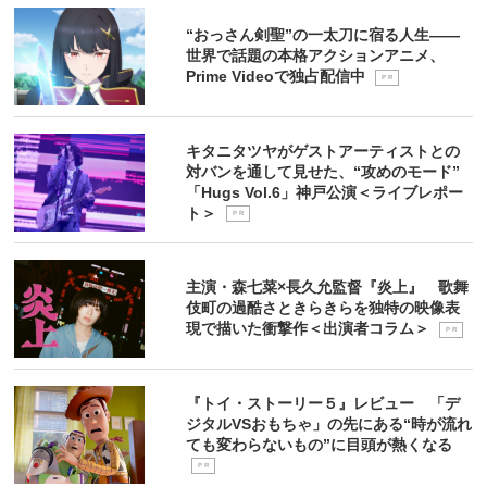
“おっさん剣聖”の一太刀に宿る人生――
世界で話題の本格アクションアニメ、
Prime Videoで独占配信中
P R
キタニタツヤがゲストアーティストとの
対バンを通して見せた、“攻めのモード”
「Hugs Vol.6」神戸公演＜ライブレポー
ト＞
P R
主演・森七菜×長久允監督『炎上』 歌舞
伎町の過酷さときらきらを独特の映像表
現で描いた衝撃作＜出演者コラム＞
P R
『トイ・ストーリー５』レビュー 「デ
ジタルVSおもちゃ」の先にある“時が流れ
ても変わらないもの”に目頭が熱くなる
P R