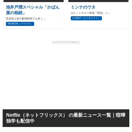
池井戸潤スペシャル「かばん
ミンナのウタ
屋の相続」
大ヒットホラー映画『呪怨』シ…
U-NEXT（ユーネクスト）
民放地上波や劇場映画でも多く…
WOWOW（ワウワウ）
[ADVERTISEMENT]
Netflix（ネットフリックス） の最新ニュース一覧｜喧嘩
独学も配信中