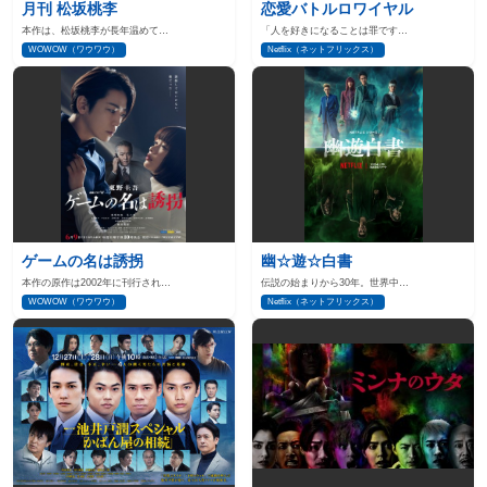
月刊 松坂桃李
恋愛バトルロワイヤル
本作は、松坂桃李が長年温めて…
「人を好きになることは罪です…
WOWOW（ワウワウ）
Netflix（ネットフリックス）
ゲームの名は誘拐
幽☆遊☆白書
本作の原作は2002年に刊行され…
伝説の始まりから30年。世界中…
WOWOW（ワウワウ）
Netflix（ネットフリックス）