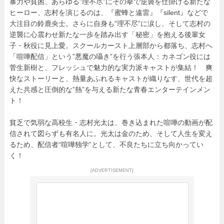
暴力や貧困、あらゆる”理不尽”にその拳で逆襲を仕掛ける新たな
ヒーロー、志村を演じるのは、『蜜蜂と遠雷』『silent』などで
大注目の鈴鹿央士。さらに自身も”理不尽”に涙し、そして志村の
逆襲に心震わせ新たな一歩を踏み出す「秘密」を抱える後輩女
子・秋役に見上愛。スクールカースト上層部から都落ち、志村へ
「喧嘩配信」という”悪魔の囁き”を行う張本人：カネゴン役には
菅生新樹と、フレッシュで魅力的な実力派キャストが集結！ 爽
快なストーリーと、熱量あふれるキャストが織りなす、世代を超
えた共感と圧倒的な”熱”を与える新たな青春エンターテインメン
ト！
貧乏で気弱な高校生・志村光太は、巻き込まれた喧嘩の動画が配
信されて図らずも有名人に。光太は金のため、そして人生を変え
るため、配信者“喧嘩独学”として、不良たちに立ち向かってい
く！
[ADVERTISEMENT]