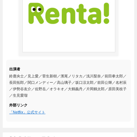
出演者
鈴鹿央士／見上愛／菅生新樹／濱尾ノリタカ／浅川梨奈／前田拳太郎／
長田拓郎／関口メンディー／高山璃子／坂口涼太郎／前田公輝／名村辰
／伊勢谷友介／佐野岳／オラキオ／大鶴義丹／片岡鶴太郎／原田美枝子
／生見愛瑠
外部リンク
「Netflix」公式サイト