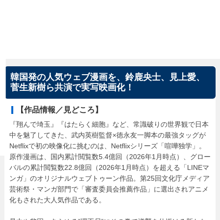
韓国発の人気ウェブ漫画を、鈴鹿央士、見上愛、
菅生新樹ら共演で実写映画化！
【作品情報／見どころ】
『翔んで埼玉』『はたらく細胞』など、常識破りの世界観で日本
中を魅了してきた、武内英樹監督×徳永友一脚本の最強タッグが
Netflixで初の映像化に挑むのは、Netflixシリーズ「喧嘩独学」。
原作漫画は、国内累計閲覧数5.4億回（2026年1月時点）、グロー
バルの累計閲覧数22.8億回（2026年1月時点）を超える「LINEマ
ンガ」のオリジナルウェブトゥーン作品。第25回⽂化庁メディア
芸術祭・マンガ部門で「審査委員会推薦作品」に選出されアニメ
化もされた大人気作品である。