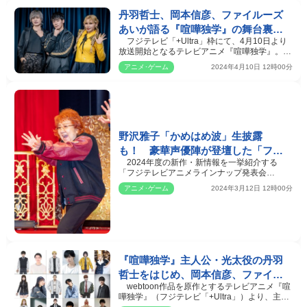
丹羽哲士、岡本信彦、ファイルーズ
あいが語る『喧嘩独学』の舞台裏
フジテレビ「+Ultra」枠にて、4月10日より
「岡本さんの気遣いが本当に嬉しか
放送開始となるテレビアニメ『喧嘩独学』。本
った」
作は、全世界で10…
アニメ･ゲーム
2024年4月10日 12時00分
野沢雅子「かめはめ波」生披露
も！ 豪華声優陣が登壇した「フジ
2024年度の新作・新情報を一挙紹介する
テレビアニメラインナップ発表会
「フジテレビアニメラインナップ発表会
2024」レポート
2024」が11日東京・お台場…
アニメ･ゲーム
2024年3月12日 12時00分
『喧嘩独学』主人公・光太役の丹羽
哲士をはじめ、岡本信彦、ファイル
webtoon作品を原作とするテレビアニメ『喧
ーズあいら豪華キャストを一挙解
嘩独学』（フジテレビ「+Ultra」）より、主人
禁！