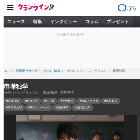
ニュース
特集
インタビュー
コラム
プレゼント
[ADVERTISEMENT]
TOP
動画配信サービス（VOD）情報
Netflix（ネットフリックス）
喧嘩独学
喧嘩独学
Netflix（ネットフリックス） 配信開始日：2026/06/11
#喧嘩独学
#鈴鹿央士
#見上愛
#菅生新樹
#濱尾ノリタカ
#浅川梨奈
#前田拳太郎
#関口メンディー
#高山璃子
#坂口涼太郎