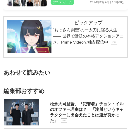
公・光太役の丹羽…
アニメ･ゲーム
2024年2月26日 18時00分
ピックアップ
“おっさん剣聖”の一太刀に宿る人生
―― 世界で話題の本格アクションアニ
メ、Prime Videoで独占配信中
P R
あわせて読みたい
編集部おすすめ
松永大司監督、『犯罪者』チョン・イル
のオファー理由は？ 「滝川というキャ
ラクターに出会えたことは運が良かっ
た」
P R