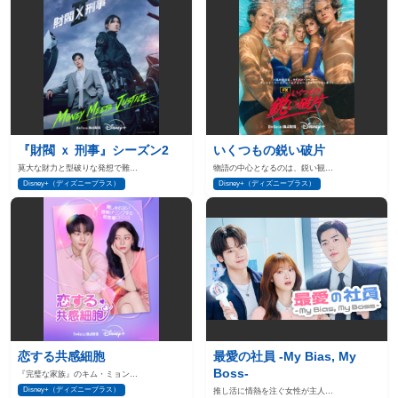
『財閥 ｘ 刑事』シーズン2
いくつもの鋭い破片
莫大な財力と型破りな発想で難…
物語の中心となるのは、鋭い観…
Disney+（ディズニープラス）
Disney+（ディズニープラス）
恋する共感細胞
最愛の社員 -My Bias, My
Boss-
『完璧な家族』のキム・ミョン…
Disney+（ディズニープラス）
推し活に情熱を注ぐ女性が主人…