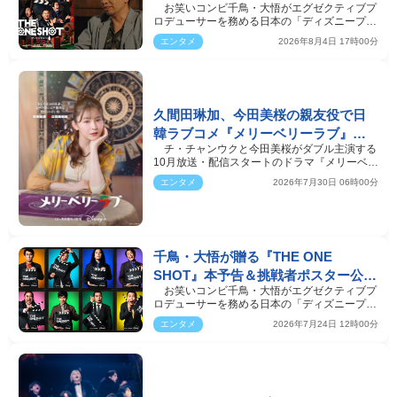
お笑いコンビ千鳥・大悟がエグゼクティブプ
SHOT』異色コラボに驚き
ロデューサーを務める日本の「ディズニープラ
ス」初となるオ…
エンタメ
2026年8月4日 17時00分
久間田琳加、今田美桜の親友役で日
韓ラブコメ『メリーベリーラブ』出
チ・チャンウクと今田美桜がダブル主演する
演 キャラビジュアルもそろい踏み
10月放送・配信スタートのドラマ『メリーベリ
ーラブ』（ディ…
エンタメ
2026年7月30日 06時00分
千鳥・大悟が贈る『THE ONE
SHOT』本予告＆挑戦者ポスター公
お笑いコンビ千鳥・大悟がエグゼクティブプ
開！ オダギリジョー＆白石麻衣も
ロデューサーを務める日本の「ディズニープラ
特別審査員として参加
ス」初となるオ…
エンタメ
2026年7月24日 12時00分