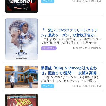
エンタメ
2026年6月24日 15時00分
『一流シェフのファミリーレストラ
ン』最終シーズン、吹替版予告が公
これまでにエミー賞21冠、ゴールデングロー
開 ザ・ベア存続の“最後のチャン
ブ賞5冠にも及ぶ栄冠を手にし、世界的な大ヒ
ス”に挑む
ットを記録してい…
海外ドラマ
2026年6月23日 17時09分
新番組『King ＆ Princeがまちあわ
せ』配信まで1週間！ 永瀬＆高橋か
King ＆ Princeがロサンゼルスを舞台にさま
らのメッセージ動画公開
ざまな＜まちあわせミッション＞に挑戦し、ふ
たりの絆を確か…
エンタメ
2026年6月10日 17時00分