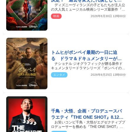
ディズニーヴィランズの子どもたちが主人公
たな脅威が出現
の大人気ミュージカル映画シリーズ最新作『デ
ィセンダント ウ…
映画
2026年6月30日 12時00分
トムヒがポンペイ最期の一日に迫
る ドラマ＆ドキュメンタリーが融
ナショナル ジオグラフィックが贈る新作ド
合した新番組配信決定
キュメンタリードラマシリーズ『ポンペイの失
われた物語 WITH …
エンタメ
2026年6月25日 13時00分
千鳥・大悟、企画・プロデュースバ
ラエティ『THE ONE SHOT』8.12よ
お笑いコンビ千鳥・大悟がエグゼクティブプ
りディズニープラス独占配信
ロデューサーを務める『THE ONE SHOT』
（ザ・ワンショット）…