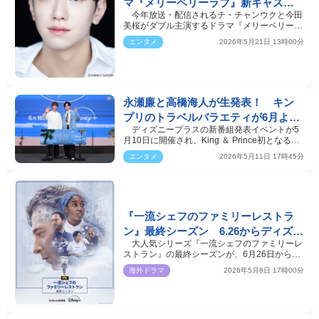
マ『メリーベリーラブ』新キャスト
今年放送・配信されるチ・チャンウクと今田
にナム・ユンス「大きな期待ととき
美桜がダブル主演するドラマ『メリーベリーラ
めきを抱いています」
ブ』に、新たな…
エンタメ
2026年5月21日 13時00分
永瀬廉と高橋海人が生発表！ キン
プリのトラベルバラエティが6月より
ディズニープラスの新番組発表イベントが5
配信 絆を感じさせるトークも展開
月10日に開催され、King ＆ Prince初となるト
ラベルバラエティ…
エンタメ
2026年5月11日 17時45分
『一流シェフのファミリーレストラ
ン』最終シーズン 6.26からディズニ
大人気シリーズ『一流シェフのファミリーレ
ープラスで全話一挙配信
ストラン』の最終シーズンが、6月26日からデ
ィズニー公式動画…
海外ドラマ
2026年5月8日 17時00分