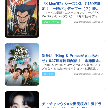
『X-Men'97』シーズン2、7.1配信決
定！ 一瞬だけデップー（？）映る
マーベル最新アニメーションシリーズ『X-
予告編も公開
Men'97』のシーズン2が、 7月1日からディズ
ニー公式動画配信サ…
アニメ･ゲーム
2026年5月28日 13時29分
新番組『King ＆ Princeがまちあわ
せ』6.17世界同時配信！ 永瀬廉＆高
King ＆ Princeがロサンゼルスを舞台にさま
橋海人の“LAエモ旅”映した本予告公
ざまな＜まちあわせミッション＞に挑戦し、ふ
開
たりの絆を確か…
エンタメ
2026年5月23日 16時00分
チ・チャンウク×今田美桜W主演ドラ