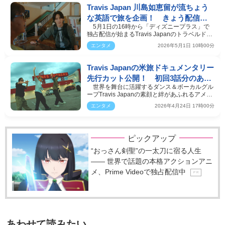
Travis Japan 川島如恵留が流ちょう
な英語で旅を企画！ きょう配信開
5月1日の16時から「ディズニープラス」で
始『サマバケ』特別映像公開
独占配信が始まるTravis Japanのトラベルドキ
ュメンタリー『Tra…
エンタメ
2026年5月1日 10時00分
Travis Japanの米旅ドキュメンタリー
先行カット公開！ 初回3話分のあら
世界を舞台に活躍するダンス＆ボーカルグル
すじも明らかに
ープTravis Japanの素顔と絆があふれるアメリ
カ旅に完全密着…
エンタメ
2026年4月24日 17時00分
ピックアップ
“おっさん剣聖”の一太刀に宿る人生
―― 世界で話題の本格アクションアニ
メ、Prime Videoで独占配信中
P R
あわせて読みたい