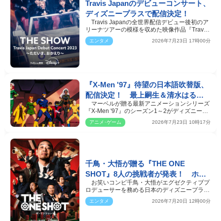
Travis Japanのデビューコンサート、
ディズニープラスで配信決定！
Travis Japanの全世界配信デビュー後初のア
リーナツアーの模様を収めた映像作品『Travis
Japan Debut Co…
エンタメ
2026年7月23日 17時00分
『X-Men '97』待望の日本語吹替版、
配信決定！ 最上嗣生＆清水はる香
マーベルが贈る最新アニメーションシリーズ
ら実力派声優集結
『X-Men '97』のシーズン1～2がディズニー公
式動画配信サービ…
アニメ･ゲーム
2026年7月23日 10時17分
千鳥・大悟が贈る『THE ONE
SHOT』8人の挑戦者が発表！ ホリ
お笑いコンビ千鳥・大悟がエグゼクティブプ
ケン、ロバート秋山、かまいたち山
ロデューサーを務める日本のディズニープラス
内ら出演
初となるオリジ…
エンタメ
2026年7月20日 12時00分