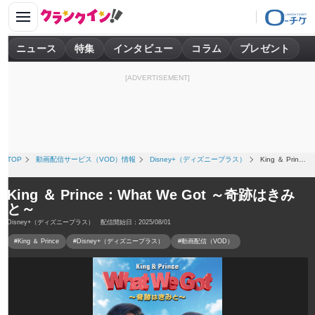
ニュース
特集
インタビュー
コラム
プレゼント
[ADVERTISEMENT]
TOP
動画配信サービス（VOD）情報
Disney+（ディズニープラス）
King ＆ Prince：What We Got ～奇跡はきみと～
King ＆ Prince：What We Got ～奇跡はきみ
と～
Disney+（ディズニープラス） 配信開始日：2025/08/01
#King ＆ Prince
#Disney+（ディズニープラス）
#動画配信（VOD）