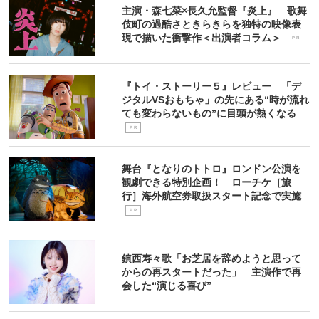
主演・森七菜×長久允監督『炎上』 歌舞
伎町の過酷さときらきらを独特の映像表
現で描いた衝撃作＜出演者コラム＞
P R
『トイ・ストーリー５』レビュー 「デ
ジタルVSおもちゃ」の先にある“時が流れ
ても変わらないもの”に目頭が熱くなる
P R
舞台『となりのトトロ』ロンドン公演を
観劇できる特別企画！ ローチケ［旅
行］海外航空券取扱スタート記念で実施
P R
鎮西寿々歌「お芝居を辞めようと思って
からの再スタートだった」 主演作で再
会した“演じる喜び”