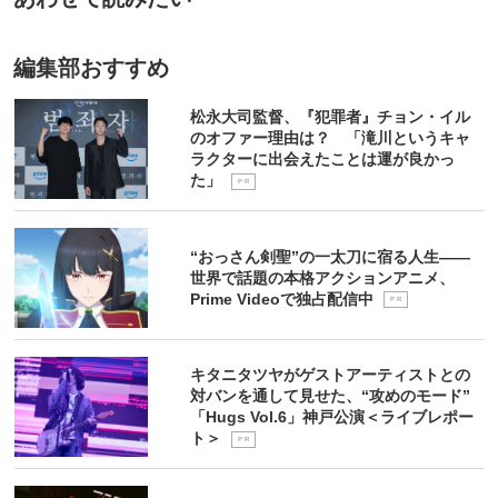
編集部おすすめ
松永大司監督、『犯罪者』チョン・イル
のオファー理由は？ 「滝川というキャ
ラクターに出会えたことは運が良かっ
た」
P R
“おっさん剣聖”の一太刀に宿る人生――
世界で話題の本格アクションアニメ、
Prime Videoで独占配信中
P R
キタニタツヤがゲストアーティストとの
対バンを通して見せた、“攻めのモード”
「Hugs Vol.6」神戸公演＜ライブレポー
ト＞
P R