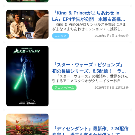
『King ＆ Princeがまちあわせ in
LA』EP4予告が公開 永瀬＆高橋が
King ＆ Princeがロサンゼルスを舞台にさま
青木アナと裏話を語る特別動画も
ざまな＜まちあわせミッション＞に挑戦し、二
人の絆を確かめ…
エンタメ
2026年7月3日 17時00分
『スター・ウォーズ：ビジョンズ』
初の長編シリーズ、8.5配信！ ライ
『スター・ウォーズ』の物語を、世界をけん
トセーバーが激しくぶつかり合う予
引するアニメスタジオがクリエイター独自
告公開
の“ビジョン”で描き…
アニメ･ゲーム
2026年7月3日 12時18分
『ディセンダント』最新作、7.24配信
決定！ 過去を変えた代償として新