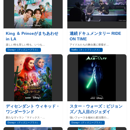
King ＆ Princeがまちあわせ
連続ドキュメンタリー RIDE
in LA
ON TIME
楽しい時も苦しい時も、いつも…
アイドルたちの舞台裏に密着す…
Disney+（ディズニープラス）
Netflix（ネットフリックス）
ディセンダント ウィキッド・
スター・ウォーズ：ビジョン
ワンダーランド
ズ／九人目のジェダイ
新たなヴィラン「マドックス・…
強いフォースを秘めた鍛冶屋の…
Disney+（ディズニープラス）
Disney+（ディズニープラス）