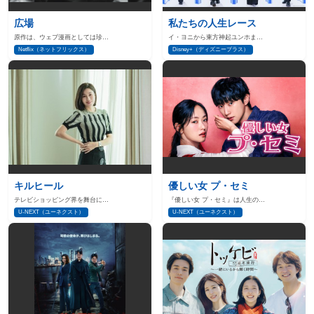
広場
私たちの人生レース
原作は、ウェブ漫画としては珍…
イ・ヨニから東方神起ユンホま…
Netflix（ネットフリックス）
Disney+（ディズニープラス）
キルヒール
優しい女 プ・セミ
テレビショッピング界を舞台に…
『優しい女 プ・セミ』は人生の…
U-NEXT（ユーネクスト）
U-NEXT（ユーネクスト）