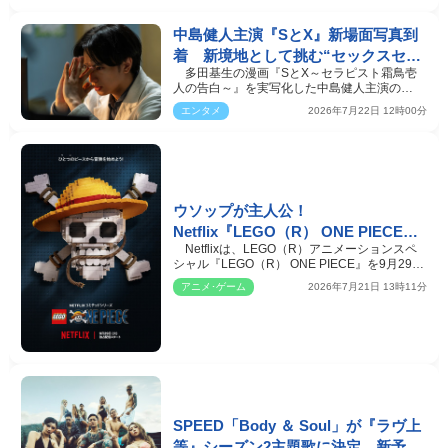
中島健人主演『SとX』新場面写真到
着 新境地として挑む“セックスセラ
多田基生の漫画『SとX～セラピスト霜鳥壱
ピスト”役とは？
人の告白～』を実写化した中島健人主演の
Netflixシリーズ『SとX…
エンタメ
2026年7月22日 12時00分
ウソップが主人公！
Netflix『LEGO（R） ONE PIECE』
Netflixは、LEGO（R）アニメーションスペ
ティーザー予告解禁 9.29より世界独
シャル『LEGO（R） ONE PIECE』を9月29日
占配信
より世界独占配信。こ…
アニメ･ゲーム
2026年7月21日 13時11分
SPEED「Body ＆ Soul」が『ラヴ上
等』シーズン2主題歌に決定 新予告