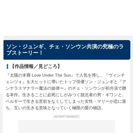
ソン・ジュンギ、チェ・ソンウン共演の究極のラ
ブストーリー！
【作品情報／見どころ】
『太陽の末裔 Love Under The Sun』で人気を博し、『ヴィンチ
ェンツォ』を大ヒットに導いたトップ俳優ソン・ジュンギと『ア
ンナラスマナラー魔法の旋律ー』のチェ・ソンウンが初共演で贈
る本作。生きることに必死にしがみつく脱北者の男・ギワンと、
ベルギーで生きる意欲をなくしてしまった女性・マリーが恋に落
ち、互いの生きる意味となっていく極限の愛の物語。
[ADVERTISEMENT]