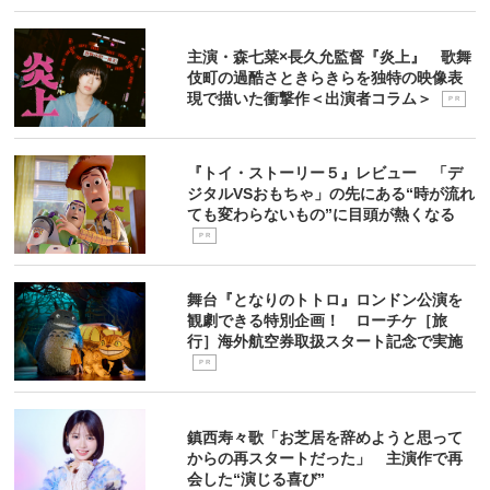
主演・森七菜×長久允監督『炎上』 歌舞
伎町の過酷さときらきらを独特の映像表
現で描いた衝撃作＜出演者コラム＞
P R
『トイ・ストーリー５』レビュー 「デ
ジタルVSおもちゃ」の先にある“時が流れ
ても変わらないもの”に目頭が熱くなる
P R
舞台『となりのトトロ』ロンドン公演を
観劇できる特別企画！ ローチケ［旅
行］海外航空券取扱スタート記念で実施
P R
鎮西寿々歌「お芝居を辞めようと思って
からの再スタートだった」 主演作で再
会した“演じる喜び”