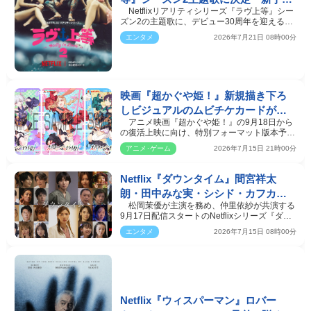
Netflixリアリティシリーズ『ラヴ上等』シー
で衝撃発言が連発
ズン2の主題歌に、デビュー30周年を迎える
SPEEDの代表曲「Bo…
エンタメ
2026年7月21日 08時00分
映画『超かぐや姫！』新規描き下ろ
しビジュアルのムビチケカードが発
アニメ映画『超かぐや姫！』の9月18日から
売決定
の復活上映に向け、特別フォーマット版本予告
が公開公開された…
アニメ･ゲーム
2026年7月15日 21時00分
Netflix『ダウンタイム』間宮祥太
朗・田中みな実・シシド・カフカら
松岡茉優が主演を務め、仲里依紗が共演する
25名の追加キャスト＆ティザー予告
9月17日配信スタートのNetflixシリーズ『ダウ
映像解禁
ンタイム』の追…
エンタメ
2026年7月15日 08時00分
Netflix『ウィスパーマン』ロバー