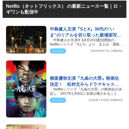
Netflix（ネットフリックス） の最新ニュース一覧｜ロ・
ギワンも配信中
中島健人主演『SとX』30代の“い
ま”のリアルを切り取った新場面写真
中島健人が主演する8月20日配信開始の
5点解禁
Netflixシリーズ『SとX』より、主人公・霜鳥
（中島）と初恋の相手…
エンタメ
2026年8月7日 12時00分
柳楽優弥主演『九条の大罪』映画化
決定！ 松村北斗らドラマキャスト
Netflixシリーズ『九条の大罪』の映画化が決
再集結 2027年1月8日公開
定し、2027年1月8日に全国公開されることが
明らかになった。…
エンタメ
2026年7月30日 05時00分