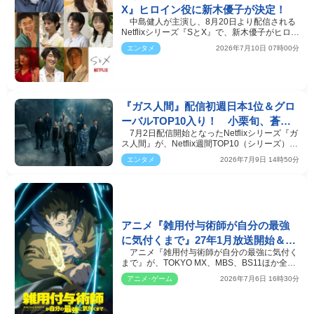
X』ヒロイン役に新木優子が決定！
中島健人が主演し、8月20日より配信される
Netflixシリーズ『SとX』で、新木優子がヒロイ
ンを演じること…
エンタメ
2026年7月10日 07時00分
『ガス人間』配信初週日本1位＆グロ
ーバルTOP10入り！ 小栗旬、蒼井
7月2日配信開始となったNetflixシリーズ『ガ
優、広瀬すずらが集結したSPアート
ス人間』が、Netflix週間TOP10（シリーズ）で
到着
1位を獲得、さ…
エンタメ
2026年7月9日 14時50分
アニメ『雑用付与術師が自分の最強
に気付くまで』27年1月放送開始＆第
アニメ『雑用付与術師が自分の最強に気付く
1弾PV解禁 追加キャストに渡辺明乃
まで』が、TOKYO MX、MBS、BS11ほか全国
ら
約20局にて2027年1月…
アニメ･ゲーム
2026年7月6日 16時30分