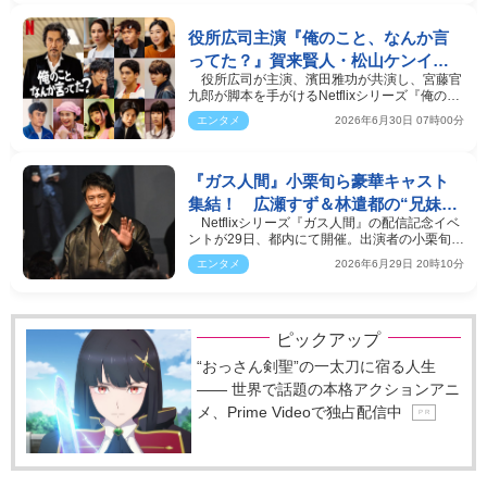
役所広司主演『俺のこと、なんか言
ってた？』賀来賢人・松山ケンイ
役所広司が主演、濱田雅功が共演し、宮藤官
チ・河合優実ら豪華追加キャスト発
九郎が脚本を手がけるNetflixシリーズ『俺のこ
表
と、なんか言っ…
エンタメ
2026年6月30日 07時00分
『ガス人間』小栗旬ら豪華キャスト
集結！ 広瀬すず＆林遣都の“兄妹距
Netflixシリーズ『ガス人間』の配信記念イベ
離感”にほっこり
ントが29日、都内にて開催。出演者の小栗旬、
蒼井優、広瀬す…
エンタメ
2026年6月29日 20時10分
ピックアップ
“おっさん剣聖”の一太刀に宿る人生
―― 世界で話題の本格アクションアニ
メ、Prime Videoで独占配信中
P R