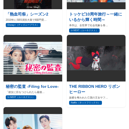
「熱血司祭」シーズン2
トッケビ10周年旅行～一緒に
いるから輝く時間～
2019年にSBS演技大賞で8部門受…
Disney+（ディズニープラス）
本作は、全世界で社会現象を巻…
U-NEXT（ユーネクスト）
秘密の監査 -Filing for Love-
THE RIBBON HERO リボン
ヒーロー
「彼女に目をつけられたら最後…
U-NEXT（ユーネクスト）
故郷を奪われた亡国の王女サフ…
Netflix（ネットフリックス）