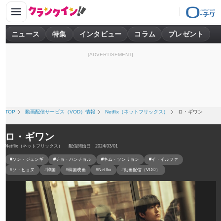
ニュース
特集
インタビュー
コラム
プレゼント
[ADVERTISEMENT]
TOP
動画配信サービス（VOD）情報
Netflix（ネットフリックス）
ロ・ギワン
ロ・ギワン
Netflix（ネットフリックス） 配信開始日：2024/03/01
#ソン・ジュンギ
#チョ・ハンチョル
#キム・ソンリョン
#イ・イルファ
#ソ・ヒョヌ
#韓国
#韓国映画
#Netflix
#動画配信（VOD）