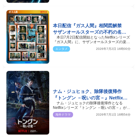
本日配信『ガス人間』相関図解禁
サザンオールスターズの不朽の名曲
本日7月2日配信開始となったNetflixシリーズ
「いとしのエリー」が物語をつな
『ガス人間』に、サザンオールスターズの楽曲
ぐ“キーソング”に
「いとしのエリ…
エンタメ
2026年7月2日 16時00分
ナム・ジュヒョク、除隊後復帰作
『トングン －呪いの宮－』Netflixに
ナム・ジュヒョクの除隊後復帰作となる
て7.17配信スタート
Netflixシリーズ『トングン －呪いの宮－』が、
7月17日より世界独…
海外ドラマ
2026年7月1日 16時54分