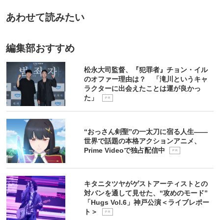
あわせて読みたい
編集部おすすめ
松永大司監督、『犯罪者』チョン・イル
のオファー理由は？ 「滝川というキャ
ラクターに出会えたことは運が良かっ
た」
P R
“おっさん剣聖”の一太刀に宿る人生――
世界で話題の本格アクションアニメ、
Prime Videoで独占配信中
P R
キタニタツヤがゲストアーティストとの
対バンを通して見せた、“攻めのモード”
「Hugs Vol.6」神戸公演＜ライブレポー
ト＞
P R