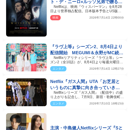
ト・デ・ニーロ×ルッソ兄弟で贈るサ
Netflixは、映画『ウィスパーマン』を8月28
イコスリラー 8.28より配信
日より世界独占配信。日本版本予告とUS版キ
ービジュアルが解…
映画
2026年7月14日 22時00分
『ラヴ上等』シーズン2、8月4日より
配信開始 MEGUMI＆永野がMC続
Netflixリアリティシリーズ『ラヴ上等』シー
投、Awichが初の恋リアMCに挑戦
ズン2（全10話）が、8月4日より毎週火曜日、
3週にわたって世…
エンタメ
2026年7月14日 12時27分
Netflix『ガス人間』UTA「お芝居と
いうものに真摯に向き合っていきた
Netflixシリーズ『ガス人間』（配信中）の盛
い」 俳優としての展望明かす
り上がりを記念し、7月9日、新宿・歌舞伎町シ
ネシティ広場（…
エンタメ
2026年7月10日 16時15分
主演・中島健人Netflixシリーズ『Sと