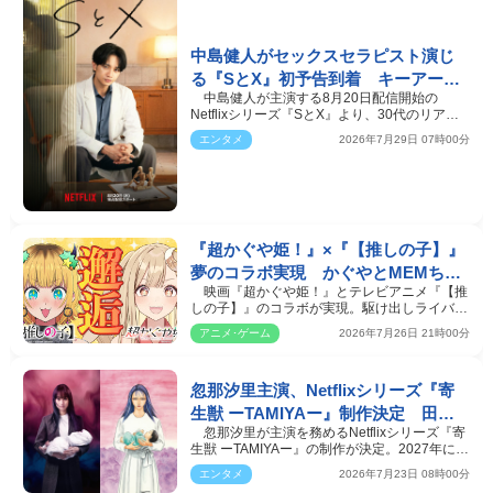
中島健人がセックスセラピスト演じ
る『SとX』初予告到着 キーアート
中島健人が主演する8月20日配信開始の
＆場面写真も一挙解禁
Netflixシリーズ『SとX』より、30代のリアル
な仕事や恋、葛藤が繊…
エンタメ
2026年7月29日 07時00分
『超かぐや姫！』×『【推しの子】』
夢のコラボ実現 かぐやとMEMちょ
映画『超かぐや姫！』とテレビアニメ『【推
が息ぴったりの初共演
しの子】』のコラボが実現。駆け出しライバ
ー・かぐやがライ…
アニメ･ゲーム
2026年7月26日 21時00分
忽那汐里主演、Netflixシリーズ『寄
生獣 ーTAMIYAー』制作決定 田宮
忽那汐里が主演を務めるNetflixシリーズ『寄
良子ビジュアル解禁
生獣 ーTAMIYAー』の制作が決定。2027年に世
界独占配信され…
エンタメ
2026年7月23日 08時00分