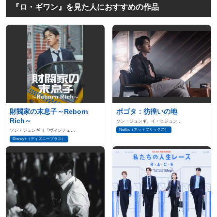
『ロ・ギワン』を見た人におすすめの作品
財閥家の末息子～Reborn
ボゴタ：彷徨いの地
Rich～
ソン・ジュンギ、イ・ヒジュン…
Netflix（ネットフリックス）
ソン・ジュンギ（『ヴィンチェ…
Disney+（ディズニープラス）