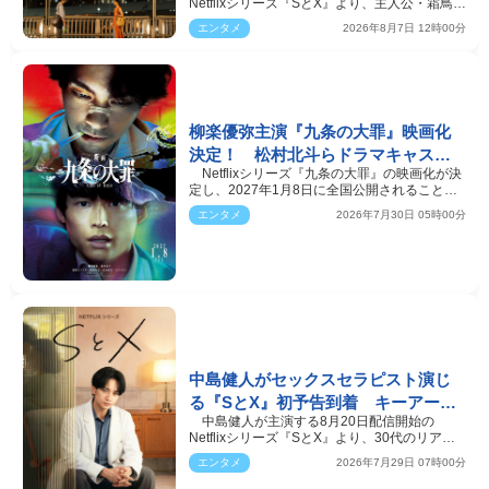
Netflixシリーズ『SとX』より、主人公・霜鳥
（中島）と初恋の相手…
エンタメ
2026年8月7日 12時00分
柳楽優弥主演『九条の大罪』映画化
決定！ 松村北斗らドラマキャスト
Netflixシリーズ『九条の大罪』の映画化が決
再集結 2027年1月8日公開
定し、2027年1月8日に全国公開されることが
明らかになった。…
エンタメ
2026年7月30日 05時00分
中島健人がセックスセラピスト演じ
る『SとX』初予告到着 キーアート
中島健人が主演する8月20日配信開始の
＆場面写真も一挙解禁
Netflixシリーズ『SとX』より、30代のリアル
な仕事や恋、葛藤が繊…
エンタメ
2026年7月29日 07時00分