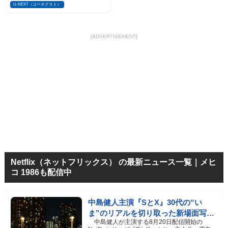
U-NEXT（ユーネクスト）
[ADVERTISEMENT]
Netflix（ネットフリックス） の最新ニュース一覧｜メヒ
コ 1986も配信中
中島健人主演『SとX』30代の“い
ま”のリアルを切り取った新場面写真
中島健人が主演する8月20日配信開始の
5点解禁