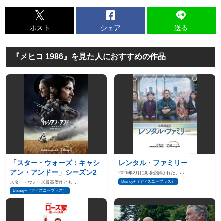
ポスト
シェア
送る
『メヒコ 1986』を見た人におすすめの作品
「スター・ウォーズ：キャシ
レンタル・ファミリー
アン・アンドー」シーズン2
2026年2月に劇場公開された、ハ…
Disney+（ディズニープラス）
スター・ウォーズ最高傑作とも…
Disney+（ディズニープラス）