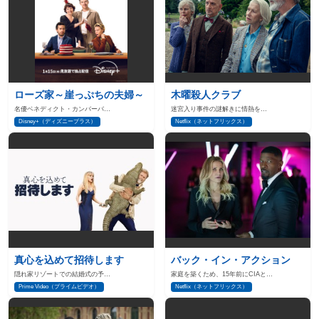
ローズ家～崖っぷちの夫婦～
木曜殺人クラブ
名優ベネディクト・カンバーバ…
迷宮入り事件の謎解きに情熱を…
Disney+（ディズニープラス）
Netflix（ネットフリックス）
真心を込めて招待します
バック・イン・アクション
隠れ家リゾートでの結婚式の予…
家庭を築くため、15年前にCIAと…
Prime Video（プライムビデオ）
Netflix（ネットフリックス）