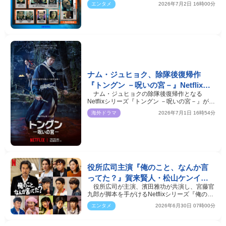
「いとしのエリ…
エンタメ
2026年7月2日 16時00分
ナム・ジュヒョク、除隊後復帰作
『トングン －呪いの宮－』Netflixに
ナム・ジュヒョクの除隊後復帰作となる
て7.17配信スタート
Netflixシリーズ『トングン －呪いの宮－』が、
7月17日より世界独…
海外ドラマ
2026年7月1日 16時54分
役所広司主演『俺のこと、なんか言
ってた？』賀来賢人・松山ケンイ
役所広司が主演、濱田雅功が共演し、宮藤官
チ・河合優実ら豪華追加キャスト発
九郎が脚本を手がけるNetflixシリーズ『俺のこ
表
と、なんか言っ…
エンタメ
2026年6月30日 07時00分