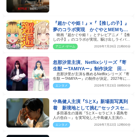
『超かぐや姫！』×『【推しの子】』
夢のコラボ実現 かぐやとMEMちょ
映画『超かぐや姫！』とテレビアニメ『【推
が息ぴったりの初共演
しの子】』のコラボが実現。駆け出しライバ
ー・かぐやがライ…
アニメ･ゲーム
2026年7月26日 21時00分
忽那汐里主演、Netflixシリーズ『寄
生獣 ーTAMIYAー』制作決定 田宮
忽那汐里が主演を務めるNetflixシリーズ『寄
良子ビジュアル解禁
生獣 ーTAMIYAー』の制作が決定。2027年に世
界独占配信され…
エンタメ
2026年7月23日 08時00分
中島健人主演『SとX』新場面写真到
着 新境地として挑む“セックスセラ
多田基生の漫画『SとX～セラピスト霜鳥壱
ピスト”役とは？
人の告白～』を実写化した中島健人主演の
Netflixシリーズ『SとX…
エンタメ
2026年7月22日 12時00分