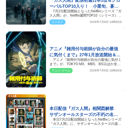
『ガス人間』配信初週日本1位＆グロ
ーバルTOP10入り！ 小栗旬、蒼井
7月2日配信開始となったNetflixシリーズ『ガ
優、広瀬すずらが集結したSPアート
ス人間』が、Netflix週間TOP10（シリーズ）で
到着
1位を獲得、さ…
エンタメ
2026年7月9日 14時50分
アニメ『雑用付与術師が自分の最強
に気付くまで』27年1月放送開始＆第
アニメ『雑用付与術師が自分の最強に気付く
1弾PV解禁 追加キャストに渡辺明乃
まで』が、TOKYO MX、MBS、BS11ほか全国
ら
約20局にて2027年1月…
アニメ･ゲーム
2026年7月6日 16時30分
本日配信『ガス人間』相関図解禁
サザンオールスターズの不朽の名曲
本日7月2日配信開始となったNetflixシリーズ
「いとしのエリー」が物語をつな
『ガス人間』に、サザンオールスターズの楽曲
ぐ“キーソング”に