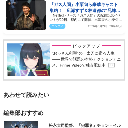
『ガス人間』小栗旬ら豪華キャスト
集結！ 広瀬すず＆林遣都の“兄妹距
Netflixシリーズ『ガス人間』の配信記念イベ
離感”にほっこり
ントが29日、都内にて開催。出演者の小栗旬、
蒼井優、広瀬す…
エンタメ
2026年6月29日 20時10分
ピックアップ
“おっさん剣聖”の一太刀に宿る人生
―― 世界で話題の本格アクションアニ
メ、Prime Videoで独占配信中
P R
あわせて読みたい
編集部おすすめ
松永大司監督、『犯罪者』チョン・イル