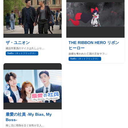
ザ・ユニオン
THE RIBBON HERO リボン
ヒーロー
建設作業員のマイクは久しぶり…
Netflix（ネットフリックス）
故郷を奪われた亡国の王女サフ…
Netflix（ネットフリックス）
最愛の社員 -My Bias, My
Boss-
推し活に情熱を注ぐ女性が主人…