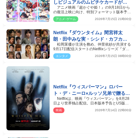
しビジュアルのムビチケカードが発
アニメ映画『超かぐや姫！』の9月18日から
売決定
の復活上映に向け、特別フォーマット版本予告
が公開公開された…
アニメ･ゲーム
2026年7月15日 21時00分
Netflix『ダウンタイム』間宮祥太
朗・田中みな実・シシド・カフカら
松岡茉優が主演を務め、仲里依紗が共演する
25名の追加キャスト＆ティザー予告
9月17日配信スタートのNetflixシリーズ『ダウ
映像解禁
ンタイム』の追…
エンタメ
2026年7月15日 08時00分
Netflix『ウィスパーマン』ロバー
ト・デ・ニーロ×ルッソ兄弟で贈るサ
Netflixは、映画『ウィスパーマン』を8月28
イコスリラー 8.28より配信
日より世界独占配信。日本版本予告とUS版キ
ービジュアルが解…
映画
2026年7月14日 22時00分