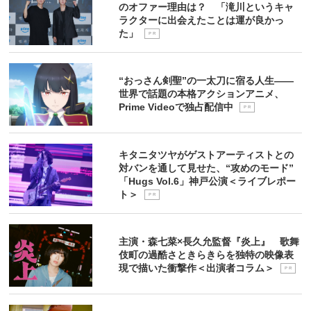
のオファー理由は？ 「滝川というキャ
ラクターに出会えたことは運が良かっ
た」
P R
“おっさん剣聖”の一太刀に宿る人生――
世界で話題の本格アクションアニメ、
Prime Videoで独占配信中
P R
キタニタツヤがゲストアーティストとの
対バンを通して見せた、“攻めのモード”
「Hugs Vol.6」神戸公演＜ライブレポー
ト＞
P R
主演・森七菜×長久允監督『炎上』 歌舞
伎町の過酷さときらきらを独特の映像表
現で描いた衝撃作＜出演者コラム＞
P R