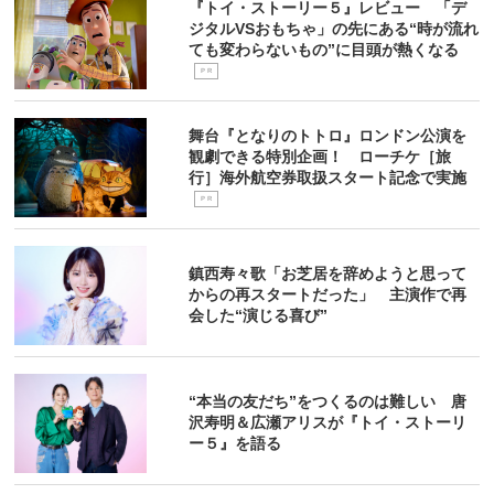
『トイ・ストーリー５』レビュー 「デ
ジタルVSおもちゃ」の先にある“時が流れ
ても変わらないもの”に目頭が熱くなる
P R
舞台『となりのトトロ』ロンドン公演を
観劇できる特別企画！ ローチケ［旅
行］海外航空券取扱スタート記念で実施
P R
鎮西寿々歌「お芝居を辞めようと思って
からの再スタートだった」 主演作で再
会した“演じる喜び”
“本当の友だち”をつくるのは難しい 唐
沢寿明＆広瀬アリスが『トイ・ストーリ
ー５』を語る