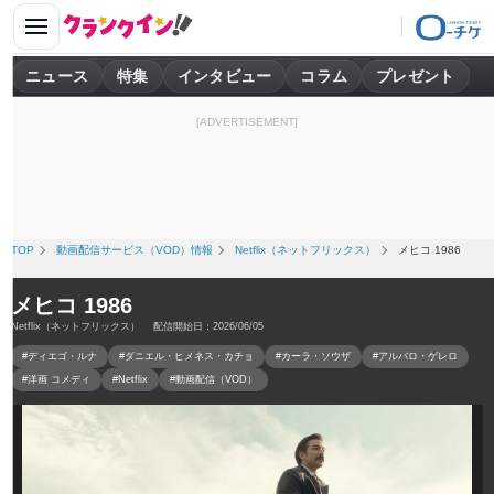
ニュース
特集
インタビュー
コラム
プレゼント
[ADVERTISEMENT]
TOP
動画配信サービス（VOD）情報
Netflix（ネットフリックス）
メヒコ 1986
メヒコ 1986
Netflix（ネットフリックス） 配信開始日：2026/06/05
#ディエゴ・ルナ
#ダニエル・ヒメネス・カチョ
#カーラ・ソウザ
#アルバロ・ゲレロ
#洋画 コメディ
#Netflix
#動画配信（VOD）