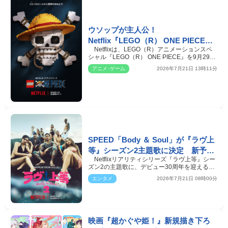
ウソップが主人公！
Netflix『LEGO（R） ONE PIECE』
Netflixは、LEGO（R）アニメーションスペ
ティーザー予告解禁 9.29より世界独
シャル『LEGO（R） ONE PIECE』を9月29日
占配信
より世界独占配信。こ…
アニメ･ゲーム
2026年7月21日 13時11分
SPEED「Body ＆ Soul」が『ラヴ上
等』シーズン2主題歌に決定 新予告
Netflixリアリティシリーズ『ラヴ上等』シー
で衝撃発言が連発
ズン2の主題歌に、デビュー30周年を迎える
SPEEDの代表曲「Bo…
エンタメ
2026年7月21日 08時00分
映画『超かぐや姫！』新規描き下ろ