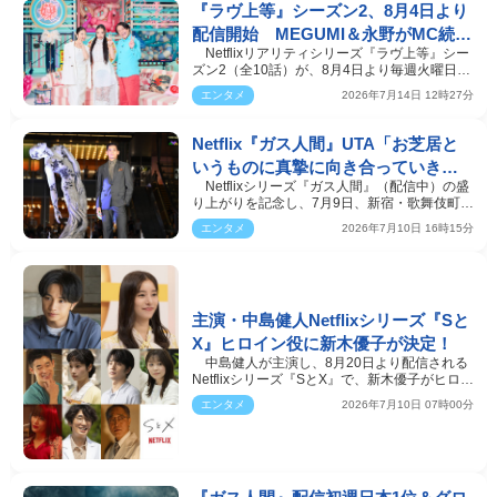
『ラヴ上等』シーズン2、8月4日より
配信開始 MEGUMI＆永野がMC続
Netflixリアリティシリーズ『ラヴ上等』シー
投、Awichが初の恋リアMCに挑戦
ズン2（全10話）が、8月4日より毎週火曜日、
3週にわたって世…
エンタメ
2026年7月14日 12時27分
Netflix『ガス人間』UTA「お芝居と
いうものに真摯に向き合っていきた
Netflixシリーズ『ガス人間』（配信中）の盛
い」 俳優としての展望明かす
り上がりを記念し、7月9日、新宿・歌舞伎町シ
ネシティ広場（…
エンタメ
2026年7月10日 16時15分
主演・中島健人Netflixシリーズ『Sと
X』ヒロイン役に新木優子が決定！
中島健人が主演し、8月20日より配信される
Netflixシリーズ『SとX』で、新木優子がヒロイ
ンを演じること…
エンタメ
2026年7月10日 07時00分