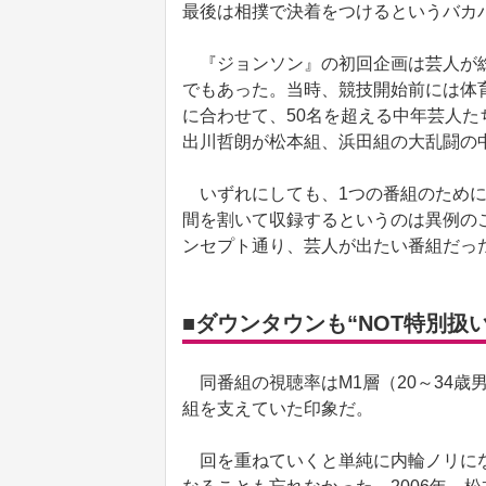
最後は相撲で決着をつけるというバカ
『ジョンソン』の初回企画は芸人が総
でもあった。当時、競技開始前には体
に合わせて、50名を超える中年芸人
出川哲朗が松本組、浜田組の大乱闘の
いずれにしても、1つの番組のために
間を割いて収録するというのは異例の
ンセプト通り、芸人が出たい番組だっ
■ダウンタウンも“NOT特別扱
同番組の視聴率はM1層（20～34歳
組を支えていた印象だ。
回を重ねていくと単純に内輪ノリにな