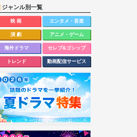
ジャンル別一覧
映画
エンタメ・音楽
演劇
アニメ・ゲーム
海外ドラマ
セレブ&ゴシップ
トレンド
動画配信サービス