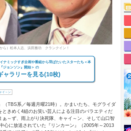
から）松本人志、浜田雅功 クランクイン！
ダイナミックすぎ企画や番組から羽ばたいたスターたち＜本
『ジョンソン』開始＞ の
ャラリーを見る(10枚)
ャイ～ン
（TBS系／毎週月曜21時）。かまいたち、モグライダ
をときめく4組のお笑い芸人による注目のバラエティだ
まぁ～ず、雨上がり決死隊、キャイ～ン、そして山口智
中心に放送されていた『リンカーン』（2005年～2013