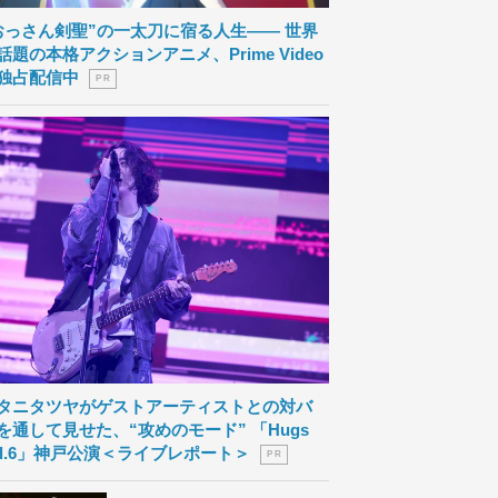
おっさん剣聖”の一太刀に宿る人生―― 世界
話題の本格アクションアニメ、Prime Video
独占配信中
P R
タニタツヤがゲストアーティストとの対バ
を通して見せた、“攻めのモード” 「Hugs
ol.6」神戸公演＜ライブレポート＞
P R