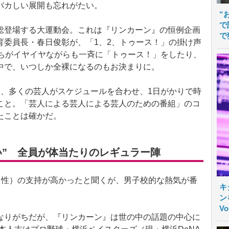
バカしい展開も忘れがたい。
“
で
登場する大運動会。これは『リンカーン』の恒例企画
で
育委員長・春日俊彰が、「1、2、トゥース！」の掛け声
たちがイヤイヤながらも一斉に「トゥース！」をしたり、
中で、いつしか全裸になるのもお決まりに。
、多くの芸人がスケジュールを合わせ、1日がかりで時
こと。「芸人による芸人による芸人のための番組」のコ
たことは確かだ。
い” 全員が体当たりのレギュラー陣
男性）の支持が高かったと聞くが、男子校的な熱気が番
キ
ン
V
りがちだが、『リンカーン』は世の中の話題の中心に