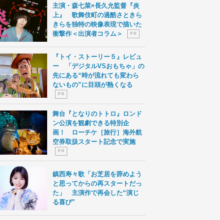
主演・森七菜×長久允監督『炎
上』 歌舞伎町の過酷さときら
きらを独特の映像表現で描いた
衝撃作＜出演者コラム＞
P R
『トイ・ストーリー５』レビュ
ー 「デジタルVSおもちゃ」の
先にある“時が流れても変わら
ないもの”に目頭が熱くなる
P R
舞台『となりのトトロ』ロンド
ン公演を観劇できる特別企
画！ ローチケ［旅行］海外航
空券取扱スタート記念で実施
P R
鎮西寿々歌「お芝居を辞めよう
と思ってからの再スタートだっ
た」 主演作で再会した“演じ
る喜び”