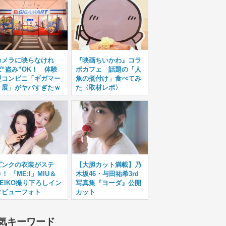
カメラに映らなけれ
『映画ちいかわ』コラ
ば“盗み”OK！ 体験
ボカフェ 話題の「人
型コンビニ「ギガマー
魚の煮付け」食べてみ
ト展」がヤバすぎたｗ
た〈取材レポ〉
ピンクの衣装がステ
【大胆カット満載】乃
！ 「ME:I」MIU＆
木坂46・与田祐希3rd
KEIKO撮り下ろしイン
写真集『ヨーダ』公開
タビューフォト
カット
気キーワード