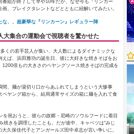
同番組が終了して早や10年だが、なぜ今も『リンカー
企画、ブレイクタレントなどとともに紐解いてみたい。
たな、、超豪華な『リンカーン』レギュラー陣
人大集合の運動会で視聴者を驚かせた
多くの若手芸人が集い、大人数によるダイナミックな
例えば、浜田雅功の誕生日、彼に大好きな焼きそばをお
1200倍もの大きさのペヤングソース焼きそばの完成を
間、麺が湯切り口からあふれてしまうという大惨事
大ペヤング箱から、結局通常サイズの箱に麺を入れて食
ンを祝おうと、彼らの故郷・尼崎のソウルフードに着目
好み焼きを調理したことも。だが途中、キャベツは“みじ
ズの大久保佳代子とアンガールズ田中卓志が言い争いに。