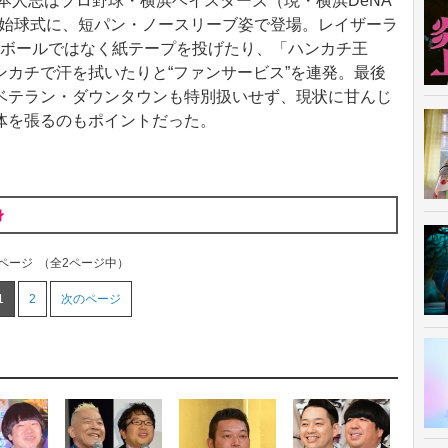
松本人志はプロ野球・横浜ベイスターズ（現・横浜DeNA
の始球式に、短パン・ノースリーブ姿で登場。レイザーラ
、ボールではなく紙テープを投げたり、「ハンカチ王
カチで汗を拭いたりと“ファンサービス”を連発。最後
ベテラン・ダウンタウンも特別扱いせず、現状に甘んじ
体を張るのもポイントだった。
身
1ページ
（全2ページ中）
1
2
次のページ