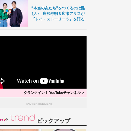
“本当の友だち”をつくるのは難
しい 唐沢寿明＆広瀬アリスが
『トイ・ストーリー５』を語る
クランクイン！ YouTubeチャンネル ＞
[ADVERTISEMENT]
ピックアップ