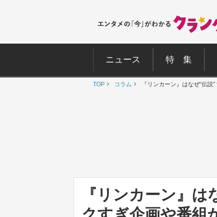
ニュース
特 集
TOP
コラム
『リンカーン』はなぜ“伝説
『リンカーン』はな
クすぎ企画や番組