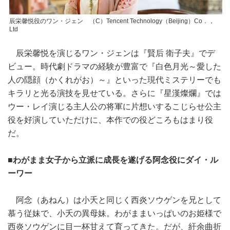
辰栄馨悦役のワン・ジェン （C）Tencent Technology（Beijing）Co．，
Ltd
辰栄馨悦を演じるワン・ジェンは『賢后 衛子夫』でデ
ビュー。時代劇ドラマの経験が豊富で『白色月光～愛した
人の隠顔（かくれがお）～』といった現代ミステリーでも
キラリと光る演技を見せている。さらに『星漢燦爛』では
ウー・レイ演じる主人公の将軍に片想いするこじらせ公主
役を好演していただけに、本作での役どころもはまり役
だ。
■わがまま女子から立派に成長を遂げる阿念役にダイ・ル
ーワー
阿念（あねん）は小夭と同じく西炎ソウゲンを兄として
慕う従妹で、小夭の異母妹。わがままいっぱいのお姫様で
西炎ソウゲンに目一杯甘えて育ってきた。だが、紆余曲折