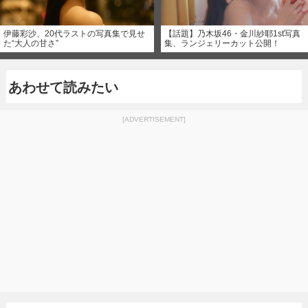
伊藤彩沙、20代ラストの写真集で見せ
【話題】乃木坂46・金川紗耶1st写真
た“大人の甘さ”
集、ランジェリーカット公開！
あわせて読みたい
[ADVERTISEMENT]