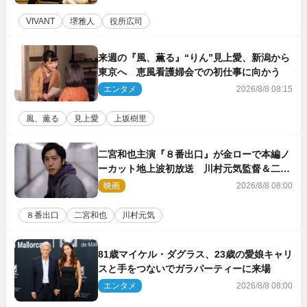
VIVANT
堺雅人
役所広司
来週の『風、薫る』“りん”見上愛、新潟から
東京へ 恵風看護婦会での初仕事に向かう
エンタメ
2026/8/8 08:15
風、薫る
見上愛
上坂樹里
二宮和也主演『８番出口』が金ローで本編ノ
ーカット地上波初放送 川村元気監督＆二宮
コメント到着
映画
2026/8/8 08:00
８番出口
二宮和也
川村元気
81歳マイケル・ダグラス、23歳の愛娘キャリ
スと手をつないでガラパーティーに来場
エンタメ
2026/8/8 08:00