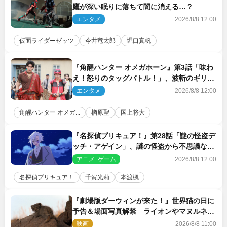
鷹が深い眠りに落ちて闇に消える…？
エンタメ
2026/8/8 12:00
仮面ライダーゼッツ
今井竜太郎
堀口真帆
『角醒ハンター オメガホーン』第3話「味わ
え！怒りのタッグバトル！」、波斬のギリコ
がハンターバトルを挑んできた！
エンタメ
2026/8/8 12:00
角醒ハンター オメガ...
楢原聖
国上将大
『名探偵プリキュア！』第28話「謎の怪盗デ
ッチ・アゲイン」、謎の怪盗から不思議な予
告状が届く
アニメ･ゲーム
2026/8/8 12:00
名探偵プリキュア！
千賀光莉
本渡楓
『劇場版ダーウィンが来た！』世界猫の日に
予告＆場面写真解禁 ライオンやマヌルネコ
の赤ちゃんが大集合
映画
2026/8/8 11:00