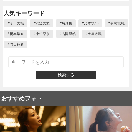
人気キーワード
#
今田美桜
#
浜辺美波
#
写真集
#
乃木坂46
#
有村架純
#
橋本環奈
#
小松菜奈
#
吉岡里帆
#
土屋太鳳
#
与田祐希
検索する
おすすめフォト