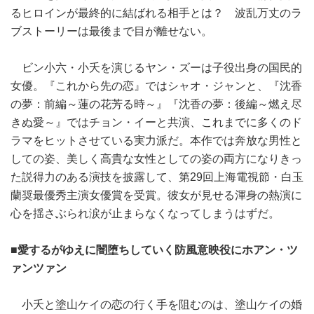
るヒロインが最終的に結ばれる相手とは？ 波乱万丈のラ
ブストーリーは最後まで目が離せない。
ビン小六・小夭を演じるヤン・ズーは子役出身の国民的
女優。『これから先の恋』ではシャオ・ジャンと、『沈香
の夢：前編～蓮の花芳る時～』『沈香の夢：後編～燃え尽
きぬ愛～』ではチョン・イーと共演、これまでに多くのド
ラマをヒットさせている実力派だ。本作では奔放な男性と
しての姿、美しく高貴な女性としての姿の両方になりきっ
た説得力のある演技を披露して、第29回上海電視節・白玉
蘭奨最優秀主演女優賞を受賞。彼女が見せる渾身の熱演に
心を揺さぶられ涙が止まらなくなってしまうはずだ。
■愛するがゆえに闇堕ちしていく防風意映役にホアン・ツ
ァンツァン
小夭と塗山ケイの恋の行く手を阻むのは、塗山ケイの婚