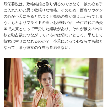
辰栄馨悦は、政略結婚と割り切るのではなく、彼の心も手
に入れたいと思う欲張りな性格。そのため、西炎ソウゲン
の心が小夭にあると気づくと嫉妬の炎が燃え上がってしま
う。もとよりプライドの高いお嬢様だが、子供時代に西炎
国で人質となって苦労した経験があり、それが彼女の出世
欲と独占欲につながっているのは切ないところ。果たして
彼女は幸せになれるのか？ 小夭にとって心ならずも敵と
なってしまう彼女の存在も見逃せない。