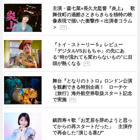
主演・森七菜×長久允監督『炎上』 歌
舞伎町の過酷さときらきらを独特の映
像表現で描いた衝撃作＜出演者コラム
＞
P R
『トイ・ストーリー５』レビュー
「デジタルVSおもちゃ」の先にあ
る“時が流れても変わらないもの”に目
頭が熱くなる
P R
舞台『となりのトトロ』ロンドン公演
を観劇できる特別企画！ ローチケ
［旅行］海外航空券取扱スタート記念
で実施
P R
鎮西寿々歌「お芝居を辞めようと思っ
てからの再スタートだった」 主演作
で再会した“演じる喜び”