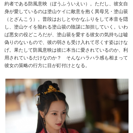
約者である防風意映（ぼうふういえい）。ただし、彼女自
身が愛しているのは塗山ケイに敵意を抱く異母兄・塗山篌
（とざんこう）。普段はおしとやかなふりをして本音を隠
し、塗山ケイを陥れる塗山篌の陰謀に加担していく。いわ
ば悪女の役どころだが、塗山篌を愛する彼女の気持ちは嘘
偽りのないもので、彼の弱さも受け入れて尽くす姿はけな
げ。果たして防風意映は彼に本当に愛されているのか、利
用されているだけなのか？ そんなハラハラ感も相まって
彼女の策略の行方に目が釘付けとなる。