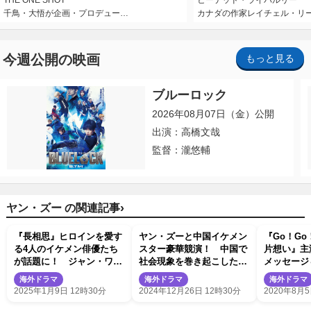
THE ONE SHOT
ヒーテッド・ライバルリー
千鳥・大悟が企画・プロデュー…
カナダの作家レイチェル・リ
今週公開の映画
もっと見る
ブルーロック
2026年08月07日（金）公開
出演：高橋文哉
監督：瀧悠輔
›
ヤン・ズー の関連記事
『長相思』ヒロインを愛す
ヤン・ズーと中国イケメン
『Go！G
る4人のイケメン俳優たち
スター豪華競演！ 中国で
片想い』主
が話題に！ ジャン・ワン
社会現象を巻き起こした大
メッセージ
イー×タン・ジェンツー×ド
ヒット時代劇ロマンス『長
ーン公開！
海外ドラマ
海外ドラマ
海外ドラマ
ン・ウェイ×ワン・ホンイ
相思』日本上陸
2025年1月9日 12時30分
2024年12月26日 12時30分
2020年8月5
ーが繰り広げる恋模様の行