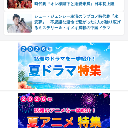
時代劇『オレ様陛下と溺愛未満』日本初上陸
シュー・ジェンシー主演のラブコメ時代劇『永
安夢』 不思議な運命で繋がった2人が繰り広げ
るミステリー＆トキメキ満載の中国ドラマ