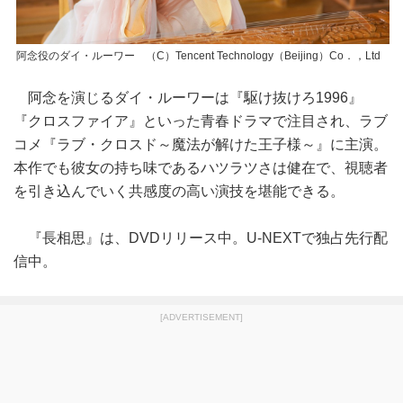
阿念役のダイ・ルーワー （C）Tencent Technology（Beijing）Co．，Ltd
阿念を演じるダイ・ルーワーは『駆け抜けろ1996』
『クロスファイア』といった青春ドラマで注目され、ラブ
コメ『ラブ・クロスド～魔法が解けた王子様～』に主演。
本作でも彼女の持ち味であるハツラツさは健在で、視聴者
を引き込んでいく共感度の高い演技を堪能できる。
『長相思』は、DVDリリース中。U‐NEXTで独占先行配
信中。
[ADVERTISEMENT]