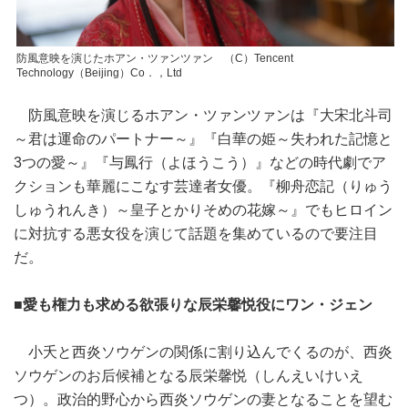
防風意映を演じたホアン・ツァンツァン （C）Tencent
Technology（Beijing）Co．，Ltd
防風意映を演じるホアン・ツァンツァンは『大宋北斗司
～君は運命のパートナー～』『白華の姫～失われた記憶と
3つの愛～』『与鳳行（よほうこう）』などの時代劇でア
クションも華麗にこなす芸達者女優。『柳舟恋記（りゅう
しゅうれんき）～皇子とかりそめの花嫁～』でもヒロイン
に対抗する悪女役を演じて話題を集めているので要注目
だ。
■愛も権力も求める欲張りな辰栄馨悦役にワン・ジェン
小夭と西炎ソウゲンの関係に割り込んでくるのが、西炎
ソウゲンのお后候補となる辰栄馨悦（しんえいけいえ
つ）。政治的野心から西炎ソウゲンの妻となることを望む