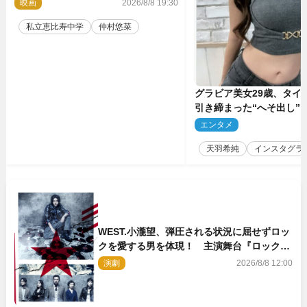
映画
2026/8/8 19:30
私立恵比寿中学
仲村悠菜
グラビア美女29歳、タイ
引き締まった“へそ出し”
「可愛い過ぎる」
エンタメ
2
天羽希純
インスタグラ
WEST.小瀧望、弾圧される状況に屈せずロッ
クを愛する男を体現！ 主演舞台『ロックン
ロール』ビジュアル解禁
演劇
2026/8/8 12:00