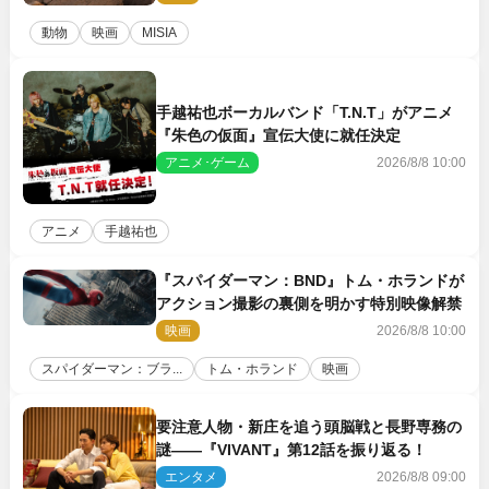
動物
映画
MISIA
手越祐也ボーカルバンド「T.N.T」がアニメ
『朱色の仮面』宣伝大使に就任決定
アニメ･ゲーム
2026/8/8 10:00
アニメ
手越祐也
『スパイダーマン：BND』トム・ホランドが
アクション撮影の裏側を明かす特別映像解禁
映画
2026/8/8 10:00
スパイダーマン：ブラ...
トム・ホランド
映画
要注意人物・新庄を追う頭脳戦と長野専務の
謎――『VIVANT』第12話を振り返る！
エンタメ
2026/8/8 09:00