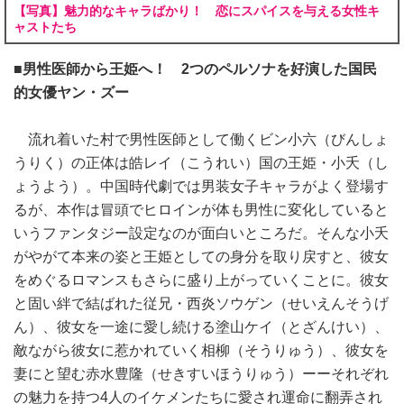
【写真】魅力的なキャラばかり！ 恋にスパイスを与える女性キ
ャストたち
■男性医師から王姫へ！ 2つのペルソナを好演した国民
的女優ヤン・ズー
流れ着いた村で男性医師として働くビン小六（びんしょ
うりく）の正体は皓レイ（こうれい）国の王姫・小夭（し
ょうよう）。中国時代劇では男装女子キャラがよく登場す
るが、本作は冒頭でヒロインが体も男性に変化していると
いうファンタジー設定なのが面白いところだ。そんな小夭
がやがて本来の姿と王姫としての身分を取り戻すと、彼女
をめぐるロマンスもさらに盛り上がっていくことに。彼女
と固い絆で結ばれた従兄・西炎ソウゲン（せいえんそうげ
ん）、彼女を一途に愛し続ける塗山ケイ（とざんけい）、
敵ながら彼女に惹かれていく相柳（そうりゅう）、彼女を
妻にと望む赤水豊隆（せきすいほうりゅう）ーーそれぞれ
の魅力を持つ4人のイケメンたちに愛され運命に翻弄され