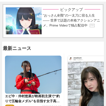
方とは
ピックアップ
“おっさん剣聖”の一太刀に宿る人生
―― 世界で話題の本格アクションアニ
メ、Prime Videoで独占配信中
P R
最新ニュース
エビ中・仲村悠菜が映画初主演で“釣
りで五輪金メダル”を目指す女子高生
に！ 映画『つりこまち』今秋公開