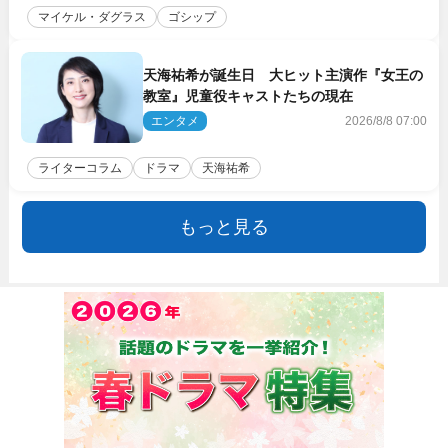
マイケル・ダグラス
ゴシップ
天海祐希が誕生日 大ヒット主演作『女王の
教室』児童役キャストたちの現在
エンタメ
2026/8/8 07:00
ライターコラム
ドラマ
天海祐希
もっと見る