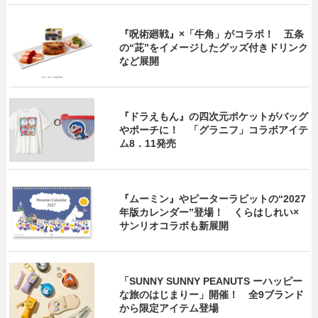
『呪術廻戦』×「牛角」がコラボ！ 五条
の“茈”をイメージしたグッズ付きドリンク
など展開
『ドラえもん』の四次元ポケットがバッグ
やポーチに！ 「グラニフ」コラボアイテ
ム8．11発売
『ムーミン』やピーターラビットの“2027
年版カレンダー”登場！ くらはしれい×
サンリオコラボも新展開
「SUNNY SUNNY PEANUTS ーハッピー
な旅のはじまりー」開催！ 全9ブランド
から限定アイテム登場