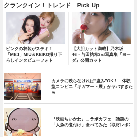
クランクイン！トレンド Pick Up
ピンクの衣装がステキ！
【大胆カット満載】乃木坂
「ME:I」MIU＆KEIKO撮り下
46・与田祐希3rd写真集『ヨー
ろしインタビューフォト
ダ』公開カット
カメラに映らなければ“盗み”OK！ 体験
型コンビニ「ギガマート展」がヤバすぎた
ｗ
『映画ちいかわ』コラボカフェ 話題の
「人魚の煮付け」食べてみた〈取材レポ〉