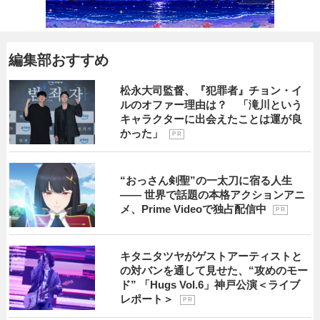
編集部おすすめ
松永大司監督、『犯罪者』チョン・イ
ルのオファー理由は？ 「滝川という
キャラクターに出会えたことは運が良
かった」
P R
“おっさん剣聖”の一太刀に宿る人生
―― 世界で話題の本格アクションアニ
メ、Prime Videoで独占配信中
P R
キタニタツヤがゲストアーティストと
の対バンを通して見せた、“攻めのモー
ド” 「Hugs Vol.6」神戸公演＜ライブ
レポート＞
P R