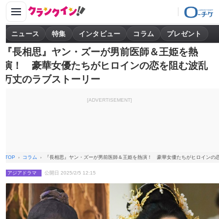
ニュース
特集
インタビュー
コラム
プレゼント
『長相思』ヤン・ズーが男前医師＆王姫を熱
演！ 豪華女優たちがヒロインの恋を阻む波乱
万丈のラブストーリー
[ADVERTISEMENT]
TOP
コラム
『長相思』ヤン・ズーが男前医師＆王姫を熱演！ 豪華女優たちがヒロインの
アジアドラマ
公開日 2025/2/5 12:15