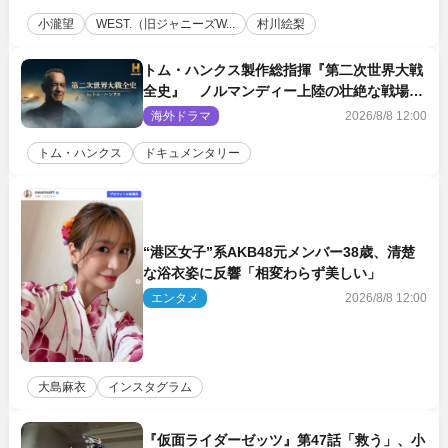
小瀧望
WEST.（旧ジャニーズW...
村川絵梨
トム・ハンクス製作総指揮『第二次世界大戦
全史』 ノルマンディー上陸の壮絶な戦場を
収めた特別映像解禁
海外ドラマ
2026/8/8 12:00
トム・ハンクス
ドキュメンタリー
“港区女子”系AKB48元メンバー38歳、清楚
な浴衣姿に反響「相変わらず美しい」
エンタメ
2026/8/8 12:00
大島麻衣
インスタグラム
『仮面ライダーゼッツ』第47話「救う」、小