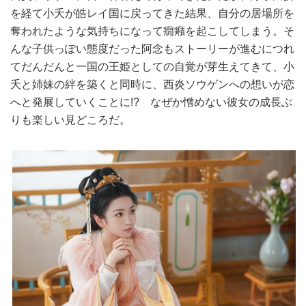
を経て小夭が皓レイ国に戻ってきた結果、自分の居場所を
奪われたような気持ちになって癇癪を起こしてしまう。そ
んな子供っぽい態度だった阿念もストーリーが進むにつれ
てだんだんと一国の王姫としての自覚が芽生えてきて、小
夭と姉妹の絆を築くと同時に、西炎ソウゲンへの想いが恋
へと発展していくことに!? なぜか憎めない彼女の成長ぶ
りも楽しい見どころだ。