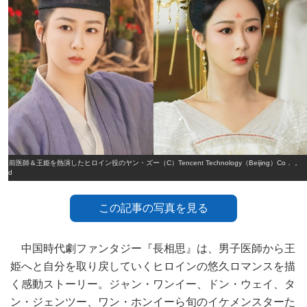
男前医師＆王姫を熱演したヒロイン役のヤン・ズー（C）Tencent Technology（Beijing）Co．，
Ltd
この記事の写真を見る
中国時代劇ファンタジー『長相思』は、男子医師から王
姫へと自分を取り戻していくヒロインの悠久ロマンスを描
く感動ストーリー。ジャン・ワンイー、ドン・ウェイ、タ
ン・ジェンツー、ワン・ホンイーら旬のイケメンスターた