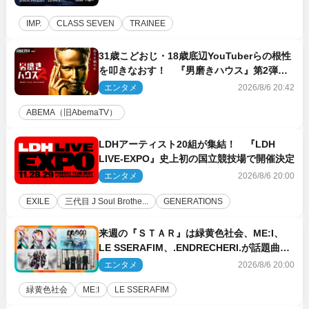
IMP.
CLASS SEVEN
TRAINEE
31歳こどおじ・18歳底辺YouTuberらの根性
を叩きなおす！ 『男磨きハウス』第2弾コ
ーチ陣発表
エンタメ
2026/8/6 20:42
ABEMA（旧AbemaTV）
LDHアーティスト20組が集結！ 『LDH
LIVE‐EXPO』史上初の国立競技場で開催決定
エンタメ
2026/8/6 20:00
EXILE
三代目 J Soul Brothe...
GENERATIONS
来週の『ＳＴＡＲ』は緑黄色社会、ME:I、
LE SSERAFIM、.ENDRECHERI.が話題曲を
パフォーマンス！
エンタメ
2026/8/6 20:00
緑黄色社会
ME:I
LE SSERAFIM