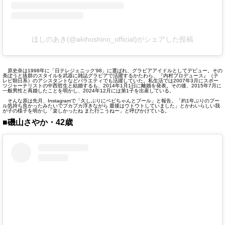
ほしのあき(@akihoshino_official)がシェアした投稿
原史奈は1998年に「日テレジェニック'98」に選ばれ、グラビアアイドルとしてデビュー。その
美ぼうと抜群のスタイルを武器に雑誌グラビアで活躍するかたわら、『内村プロデュース』（テ
レビ朝日系）のアシスタントなどバラエティでも活躍していた。私生活では2007年3月にスポー
ツジャーナリストの中西哲生と結婚するも、2014年1月1日に離婚を発表。その後、2015年7月に
一般男性と再婚したことを明かし、2024年12月には第1子を出産している。
そんな原は先月、Instagramで「久しぶりにベビちゃんとプール」と報告。「約1年ぶりのプー
ル気持ち良かったみたいでプカプカ浮きながら 最後はウトウトしていました」とかわいらしい我
が子の様子を明かし「楽しかったね また行こうねー」と呼びかけている。
■磯山さやか・42歳