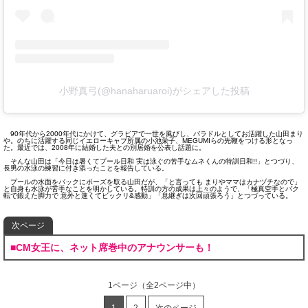
小野真弓(@hanaharuaroi)がシェアした投稿
90年代から2000年代にかけて、グラビアで一世を風びし、バラドルとしてお活躍した山田まり
や。のちに活躍する同じイエローキャブ所属の小池栄子、MEGUMIらの先鞭をつける形となっ
た。最近では、2008年に結婚した夫との別居婚を公表し話題に。
そんな山田は「今日は暑くてプール日和 実は泳ぐの苦手なムネくんの特訓日和!!」とつづり、
長男の水泳の練習に付き添ったことを報告している。
プールの水面をバックにポーズを取る山田だが、「と言っても まりやママはカナヅチなので」
と自身も水泳が苦手なことを明かしている。特訓の方の成果は上々のようで、「極真空手とバク
転で鍛えた脚力で 意外と速くてビックリ&感動」「息継ぎは次回頑張ろう」とつづっている。
次ページ
■CM女王に、ネット席巻中のアナウンサーも！
1ページ
（全2ページ中）