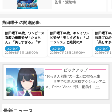
監督：瀧悠輔
›
熊田曜子 の関連記事
熊田曜子44歳、ワンピース
熊田曜子44歳、キャミワン
熊田曜子4
衣装の撮影姿が「たまら
ピ姿が「美しすぎる」「ゴ
抜群プロポ
ん」「美しすぎる」「すご
ージャス」と絶賛の声
「美しすぎ
い」「ドキドキ」
「すっっっ
エンタメ
エンタメ
エンタメ
2026年8月3日 18時00分
2026年7月23日 18時00分
2026年7月1
ピックアップ
“おっさん剣聖”の一太刀に宿る人生
―― 世界で話題の本格アクションアニ
メ、Prime Videoで独占配信中
P R
最新ニュース