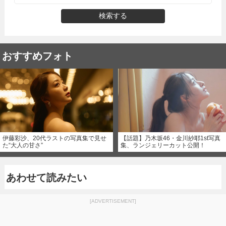
検索する
おすすめフォト
伊藤彩沙、20代ラストの写真集で見せ
【話題】乃木坂46・金川紗耶1st写真
た“大人の甘さ”
集、ランジェリーカット公開！
あわせて読みたい
[ADVERTISEMENT]