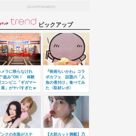
[ADVERTISEMENT]
ピックアップ
カメラに映らなけれ
『映画ちいかわ』コラ
ば“盗み”OK！ 体験
ボカフェ 話題の「人
型コンビニ「ギガマー
魚の煮付け」食べてみ
ト展」がヤバすぎたｗ
た〈取材レポ〉
ピンクの衣装がステ
【大胆カット満載】乃