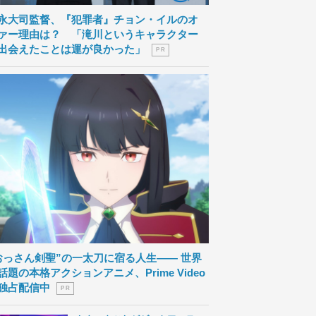
永大司監督、『犯罪者』チョン・イルのオ
ァー理由は？ 「滝川というキャラクター
出会えたことは運が良かった」
P R
おっさん剣聖”の一太刀に宿る人生―― 世界
話題の本格アクションアニメ、Prime Video
独占配信中
P R