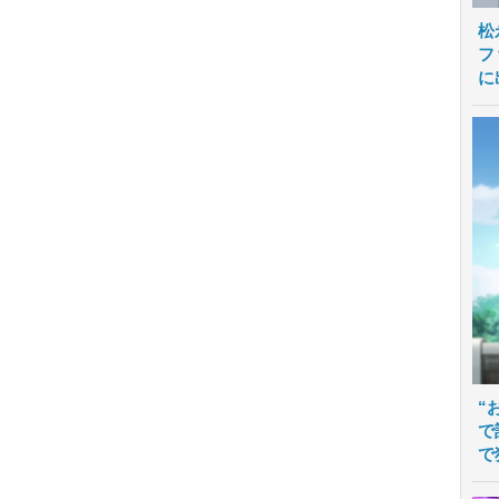
松
フ
に
“
で
で