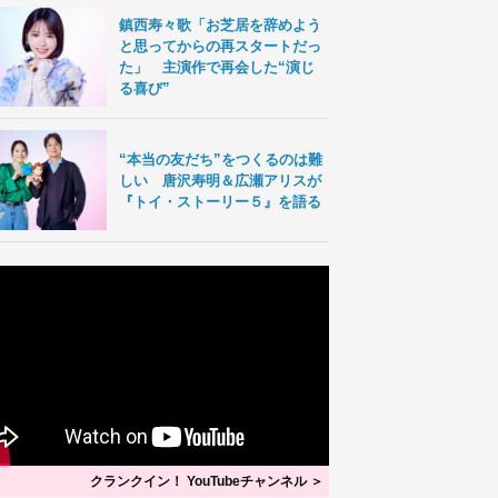
鎮西寿々歌「お芝居を辞めよう
と思ってからの再スタートだっ
た」 主演作で再会した“演じ
る喜び”
“本当の友だち”をつくるのは難
しい 唐沢寿明＆広瀬アリスが
『トイ・ストーリー５』を語る
クランクイン！ YouTubeチャンネル ＞