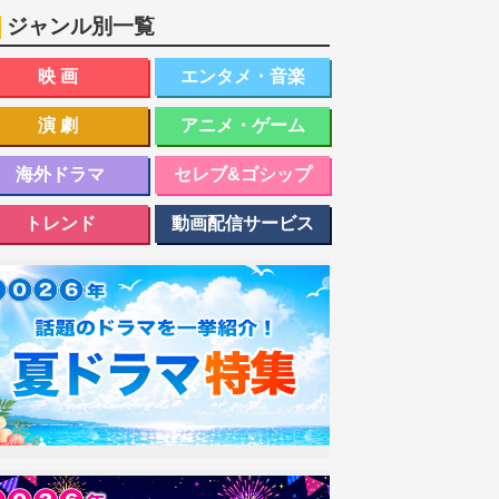
ジャンル別一覧
映画
エンタメ・音楽
演劇
アニメ・ゲーム
海外ドラマ
セレブ&ゴシップ
トレンド
動画配信サービス