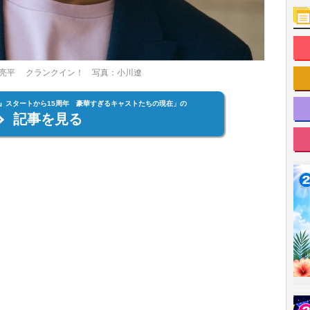
亮平 クランクイン！ 写真：小川遼
』スタートから15周年 豪華すぎるキャストたちの現在」の
記事を見る