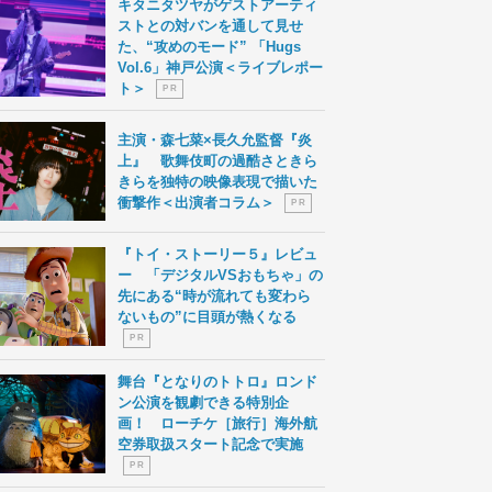
キタニタツヤがゲストアーティ
ストとの対バンを通して見せ
た、“攻めのモード” 「Hugs
Vol.6」神戸公演＜ライブレポー
ト＞
P R
主演・森七菜×長久允監督『炎
上』 歌舞伎町の過酷さときら
きらを独特の映像表現で描いた
衝撃作＜出演者コラム＞
P R
『トイ・ストーリー５』レビュ
ー 「デジタルVSおもちゃ」の
先にある“時が流れても変わら
ないもの”に目頭が熱くなる
P R
舞台『となりのトトロ』ロンド
ン公演を観劇できる特別企
画！ ローチケ［旅行］海外航
空券取扱スタート記念で実施
P R