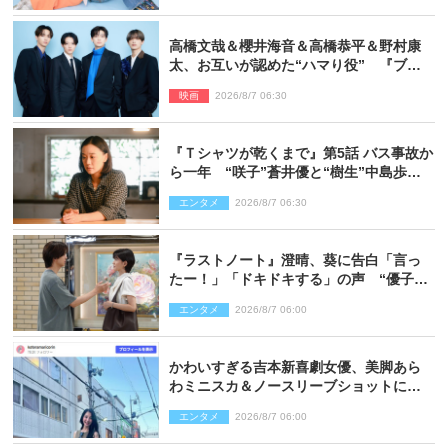
高橋文哉＆櫻井海音＆高橋恭平＆野村康
太、お互いが認めた“ハマり役” 『ブル
ーロック』で築いた最高のチームワーク
映画
2026/8/7 06:30
『Ｔシャツが乾くまで』第5話 バス事故か
ら一年 “咲子”蒼井優と“樹生”中島歩は
心を許しあえる関係に
エンタメ
2026/8/7 06:30
『ラストノート』澄晴、葵に告白「言っ
たー！」「ドキドキする」の声 “優子劇
場”も話題
エンタメ
2026/8/7 06:00
かわいすぎる吉本新喜劇女優、美脚あら
わミニスカ＆ノースリーブショットに反
響
エンタメ
2026/8/7 06:00