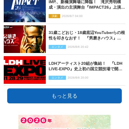
IMP.、新橋演舞場に降臨！ 滝沢秀明構
成・演出の主演舞台『IMPACT26』上演決
定
演劇
2026/8/7 04:00
31歳こどおじ・18歳底辺YouTuberらの根
性を叩きなおす！ 『男磨きハウス』第2
弾コーチ陣発表
エンタメ
2026/8/6 20:42
LDHアーティスト20組が集結！ 『LDH
LIVE‐EXPO』史上初の国立競技場で開催
決定
エンタメ
2026/8/6 20:00
もっと見る