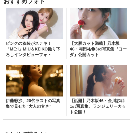
おすすめフォト
ピンクの衣装がステキ！
【大胆カット満載】乃木坂
「ME:I」MIU＆KEIKO撮り下
46・与田祐希3rd写真集『ヨー
ろしインタビューフォト
ダ』公開カット
伊藤彩沙、20代ラストの写真
【話題】乃木坂46・金川紗耶
集で見せた“大人の甘さ”
1st写真集、ランジェリーカッ
ト公開！