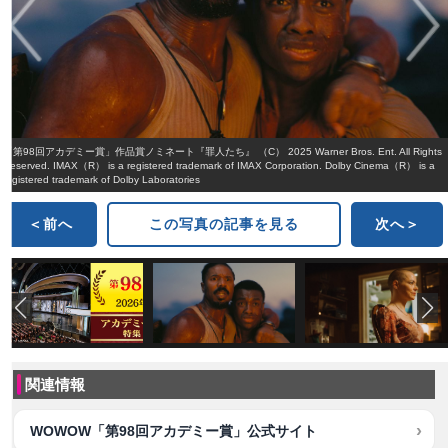
「第98回アカデミー賞」作品賞ノミネート『罪人たち』 （C） 2025 Warner Bros. Ent. All Rights
Reserved. IMAX（R） is a registered trademark of IMAX Corporation. Dolby Cinema（R） is a
registered trademark of Dolby Laboratories
＜前へ
この写真の記事を見る
次へ＞
関連情報
WOWOW「第98回アカデミー賞」公式サイト