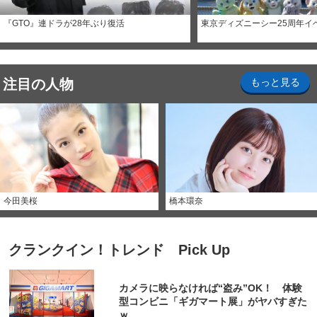
『GTO』連ドラが28年ぶり復活
東京ディズニーシー25周年イ
注目の人物
もっと見る
今田美桜
橋本環奈
クランクイン！トレンド Pick Up
カメラに映らなければ“盗み”OK！ 体験
型コンビニ「ギガマート展」がヤバすぎた
ｗ