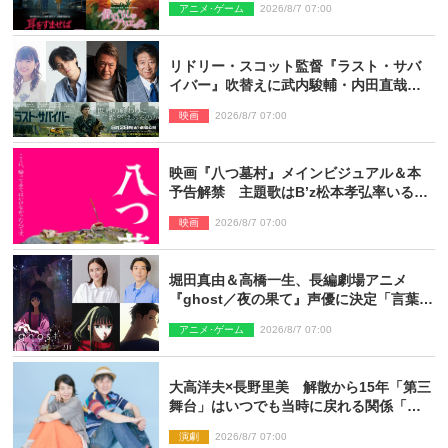
アニメ･ゲーム
2026/8/7 07:00
リドリー・スコット監督『ラスト・サバ
イバー』吹替えに武内駿輔・内田直哉・
種崎敦美・井上和彦ら豪華声優陣が集
映画
2026/8/7 07:00
結！
映画『八つ墓村』メインビジュアル＆本
予告解禁 主題歌はB’z松本孝弘率いる
TMG「DOOM」に決定
映画
2026/8/7 07:00
堀田真由＆高橋一生、長編劇場アニメ
『ghost／夜の果て』声優に決定「言葉に
はできない沢山の感情を思い出しまし
アニメ･ゲーム
2026/8/7 07:00
た」
大高洋夫×長野里美 解散から15年「第三
舞台」はいつでも当時に戻れる関係「や
っぱり他の方たちとは違います」
演劇
2026/8/7 07:00