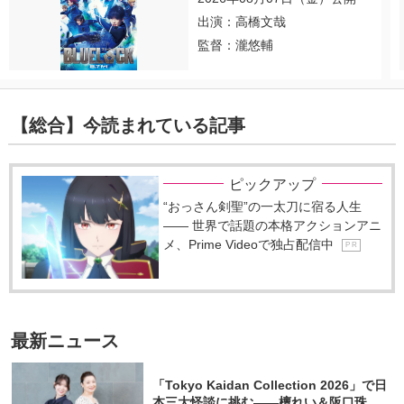
出演：高橋文哉
監督：瀧悠輔
【総合】今読まれている記事
ピックアップ
“おっさん剣聖”の一太刀に宿る人生
―― 世界で話題の本格アクションアニ
メ、Prime Videoで独占配信中
P R
最新ニュース
「Tokyo Kaidan Collection 2026」で日
本三大怪談に挑む――檀れい＆阪口珠美