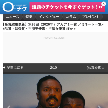
✕
ニュース
特集
インタビュー
コラム
プレゼント
【受賞結果更新】第98回（2026年）アカデミー賞 ノミネート一覧＜
作品賞・監督賞・主演男優賞・主演女優賞 ほか＞
[ADVERTISEMENT]
◀ 記事に戻る
2/10
[写真を拡大]