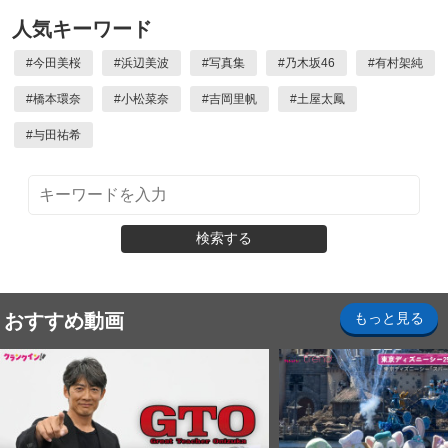
人気キーワード
#
今田美桜
#
浜辺美波
#
写真集
#
乃木坂46
#
有村架純
#
橋本環奈
#
小松菜奈
#
吉岡里帆
#
土屋太鳳
#
与田祐希
検索する
おすすめ動画
もっと見る