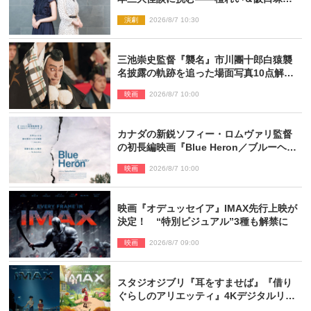
が語る「牡丹灯籠」の新たな魅力
演劇
2026/8/7 10:30
三池崇史監督『襲名』市川團十郎白猿襲
名披露の軌跡を追った場面写真10点解
禁！
映画
2026/8/7 10:00
カナダの新鋭ソフィー・ロムヴァリ監督
の初長編映画『Blue Heron／ブルーヘロ
ン』10.23公開
映画
2026/8/7 10:00
映画『オデュッセイア』IMAX先行上映が
決定！ “特別ビジュアル”3種も解禁に
映画
2026/8/7 09:00
スタジオジブリ『耳をすませば』『借り
ぐらしのアリエッティ』4Kデジタルリマ
スターでIMAX上映決定！