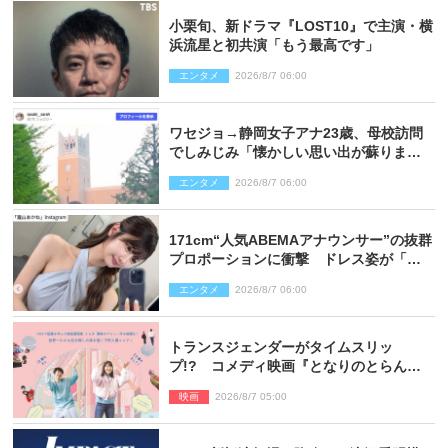
小栗旬、新ドラマ『LOST10』で主演・横
浜流星と初共演「もう最高です」
エンタメ
2026/8/7 06:00
ワセジョ→静岡女子アナ23歳、母校訪問
でしみじみ「懐かしい思い出が蘇りまし
た」
エンタメ
2026/8/7 06:00
171cm“人気ABEMAアナウンサー”の抜群
プロポーションに衝撃 ドレス姿が「美
しい」「品がありすぎる」
エンタメ
2026/8/7 06:00
トランスジェンダーがタイムスリッ
プ!? コメディ映画『となりのとらんす
少女ちゃん』11.7公開決定
映画
2026/8/7 05:00