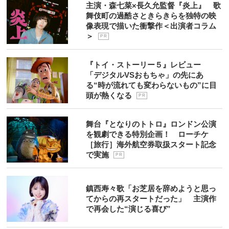
主演・森七菜×長久允監督『炎上』 歌
舞伎町の過酷さときらきらを独特の映
像表現で描いた衝撃作＜出演者コラム
＞
P R
『トイ・ストーリー５』レビュー
「デジタルVSおもちゃ」の先にあ
る“時が流れても変わらないもの”に目
頭が熱くなる
P R
舞台『となりのトトロ』ロンドン公演
を観劇できる特別企画！ ローチケ
［旅行］海外航空券取扱スタート記念
で実施
P R
鎮西寿々歌「お芝居を辞めようと思っ
てからの再スタートだった」 主演作
で再会した“演じる喜び”