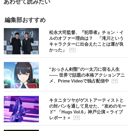
あわせて読みたい
編集部おすすめ
松永大司監督、『犯罪者』チョン・イ
ルのオファー理由は？ 「滝川という
キャラクターに出会えたことは運が良
かった」
P R
“おっさん剣聖”の一太刀に宿る人生
―― 世界で話題の本格アクションアニ
メ、Prime Videoで独占配信中
P R
キタニタツヤがゲストアーティストと
の対バンを通して見せた、“攻めのモー
ド” 「Hugs Vol.6」神戸公演＜ライブ
レポート＞
P R