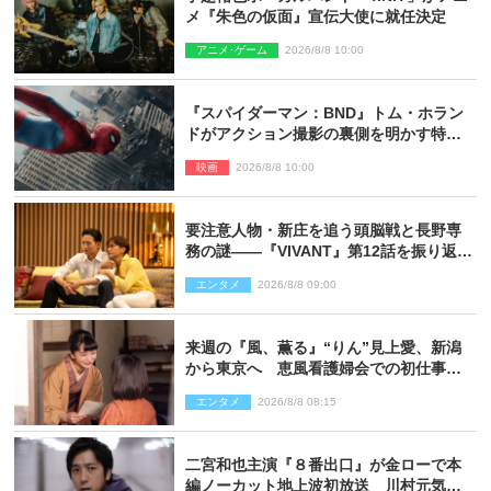
メ『朱色の仮面』宣伝大使に就任決定
アニメ･ゲーム
2026/8/8 10:00
『スパイダーマン：BND』トム・ホラン
ドがアクション撮影の裏側を明かす特別
映像解禁
映画
2026/8/8 10:00
要注意人物・新庄を追う頭脳戦と長野専
務の謎――『VIVANT』第12話を振り返
る！
エンタメ
2026/8/8 09:00
来週の『風、薫る』“りん”見上愛、新潟
から東京へ 恵風看護婦会での初仕事に
向かう
エンタメ
2026/8/8 08:15
二宮和也主演『８番出口』が金ローで本
編ノーカット地上波初放送 川村元気監