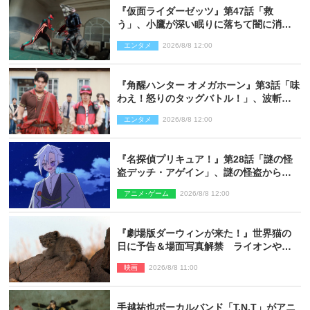
『仮面ライダーゼッツ』第47話「救
う」、小鷹が深い眠りに落ちて闇に消え
る…？
エンタメ
2026/8/8 12:00
『角醒ハンター オメガホーン』第3話「味
わえ！怒りのタッグバトル！」、波斬の
ギリコがハンターバトルを挑んできた！
エンタメ
2026/8/8 12:00
『名探偵プリキュア！』第28話「謎の怪
盗デッチ・アゲイン」、謎の怪盗から不
思議な予告状が届く
アニメ･ゲーム
2026/8/8 12:00
『劇場版ダーウィンが来た！』世界猫の
日に予告＆場面写真解禁 ライオンやマ
ヌルネコの赤ちゃんが大集合
映画
2026/8/8 11:00
手越祐也ボーカルバンド「T.N.T」がアニ