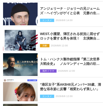
アンジェリーナ・ジョリーの兄ジェーム
ズ・ヘイヴンがゲイと公表 元妻の生配
信で明らかに
エンタメ
2026/8/8 14:00
WEST.小瀧望、弾圧される状況に屈せず
ロックを愛する男を体現！ 主演舞台
『ロックンロール』ビジュアル解禁
演劇
2026/8/8 12:00
トム・ハンクス製作総指揮『第二次世界
大戦全史』 ノルマンディー上陸の壮絶
な戦場を収めた特別映像解禁
海外ドラマ
2026/8/8 12:00
“港区女子”系AKB48元メンバー38歳、清
楚な浴衣姿に反響「相変わらず美しい」
エンタメ
2026/8/8 12:00