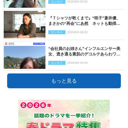
エンタメ
2026/8/8 06:30
『Ｔシャツが乾くまで』“咲子”蒼井優、
まさかの“再会”にあ然 ネットも動揺
「びっくりした!!」「今さら?!」（ネタバ
エンタメ
2026/8/8 06:00
レあり）
“会社員のお姉さん”インフルエンサー美
女、透き通る素肌のデコルテあらわワン
ピ姿に反響
エンタメ
2026/8/8 06:00
もっと見る