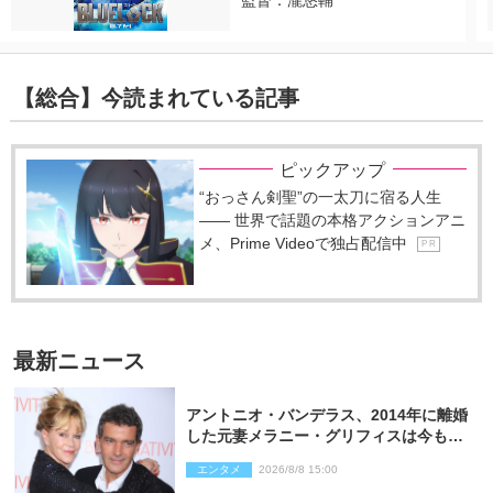
監督：瀧悠輔
【総合】今読まれている記事
ピックアップ
“おっさん剣聖”の一太刀に宿る人生
―― 世界で話題の本格アクションアニ
メ、Prime Videoで独占配信中
P R
最新ニュース
アントニオ・バンデラス、2014年に離婚
した元妻メラニー・グリフィスは今も
「親友の一人」
エンタメ
2026/8/8 15:00