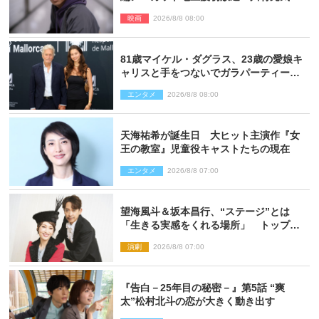
督＆二宮コメント到着
映画
2026/8/8 08:00
81歳マイケル・ダグラス、23歳の愛娘キ
ャリスと手をつないでガラパーティーに
来場
エンタメ
2026/8/8 08:00
天海祐希が誕生日 大ヒット主演作『女
王の教室』児童役キャストたちの現在
エンタメ
2026/8/8 07:00
望海風斗＆坂本昌行、“ステージ”とは
「生きる実感をくれる場所」 トップを
走り続ける原動力を語る
演劇
2026/8/8 07:00
『告白－25年目の秘密－』第5話 “爽
太”松村北斗の恋が大きく動き出す