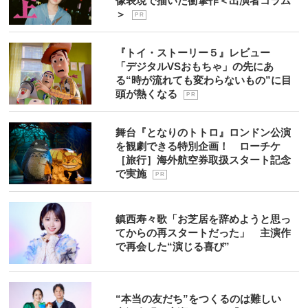
像表現で描いた衝撃作＜出演者コラム
＞
P R
『トイ・ストーリー５』レビュー
「デジタルVSおもちゃ」の先にあ
る“時が流れても変わらないもの”に目
頭が熱くなる
P R
舞台『となりのトトロ』ロンドン公演
を観劇できる特別企画！ ローチケ
［旅行］海外航空券取扱スタート記念
で実施
P R
鎮西寿々歌「お芝居を辞めようと思っ
てからの再スタートだった」 主演作
で再会した“演じる喜び”
“本当の友だち”をつくるのは難しい