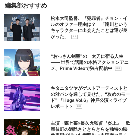
編集部おすすめ
松永大司監督、『犯罪者』チョン・イ
ルのオファー理由は？ 「滝川という
キャラクターに出会えたことは運が良
かった」
P R
“おっさん剣聖”の一太刀に宿る人生
―― 世界で話題の本格アクションアニ
メ、Prime Videoで独占配信中
P R
キタニタツヤがゲストアーティストと
の対バンを通して見せた、“攻めのモー
ド” 「Hugs Vol.6」神戸公演＜ライブ
レポート＞
P R
主演・森七菜×長久允監督『炎上』 歌
舞伎町の過酷さときらきらを独特の映