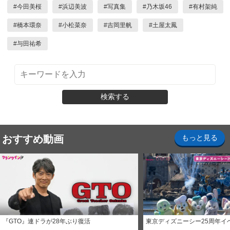
#
今田美桜
#
浜辺美波
#
写真集
#
乃木坂46
#
有村架純
#
橋本環奈
#
小松菜奈
#
吉岡里帆
#
土屋太鳳
#
与田祐希
検索する
おすすめ動画
もっと見る
『GTO』連ドラが28年ぶり復活
東京ディズニーシー25周年イ