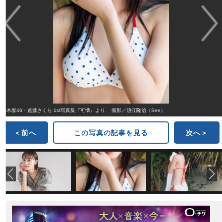
乃木坂46・遠藤さくら 1st写真集『可憐』より 撮影／須江隆治（See）
＜前へ
この写真の記事を見る
次へ＞