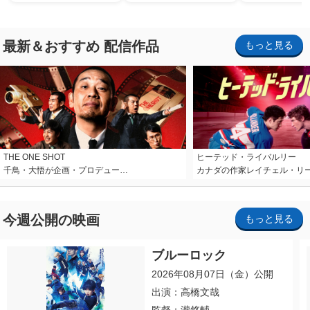
ナイト～パス」
最新＆おすすめ 配信作品
もっと見る
THE ONE SHOT
ヒーテッド・ライバルリー
千鳥・大悟が企画・プロデュー…
カナダの作家レイチェル・リ
今週公開の映画
もっと見る
ブルーロック
2026年08月07日（金）公開
出演：高橋文哉