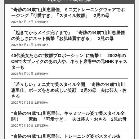
“奇跡の44歳”山川恵里佳、ミニ丈トレーニングウェアでポ
ージング「可愛すぎ」「スタイル抜群」 2児の母
2026年6月26日 12時00分
「起きてからメイク完了まで」 “奇跡の44歳”山川恵里佳
の美しさにネット衝撃「お肌綺麗すぎる」 2児の母
2026年6月12日 12時10分
40代美女たちの“抜群プロポーション”に衝撃！ 2002年の
CMで大ブレイクのあの人や、ネット席巻中の元NHKキャス
ターも
2026年5月29日 18時00分
「若々しい」ミニ丈で美スタイル全開 “奇跡の44歳”山川
恵里佳、ポーズをきめ眩しい笑顔 2児の母 夫は芸人・お
さる
2026年5月28日 12時00分
“奇跡の44歳”山川恵里佳、キャミソール姿で美スタイル全
開！ 「素敵」「可愛すぎ」 夫は芸人・おさる 2児の母
2026年5月19日 12時25分
“奇跡の44歳”山川恵里佳、トレーニング姿がスタイル抜