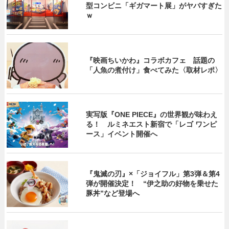
型コンビニ「ギガマート展」がヤバすぎた
ｗ
『映画ちいかわ』コラボカフェ 話題の
「人魚の煮付け」食べてみた〈取材レポ〉
実写版『ONE PIECE』の世界観が味わえ
る！ ルミネエスト新宿で「レゴ ワンピ
ース」イベント開催へ
『鬼滅の刃』×「ジョイフル」第3弾＆第4
弾が開催決定！ “伊之助の好物を乗せた
豚丼”など登場へ