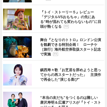
『トイ・ストーリー５』レビュー
「デジタルVSおもちゃ」の先にあ
る“時が流れても変わらないもの”に目
頭が熱くなる
P R
舞台『となりのトトロ』ロンドン公演
を観劇できる特別企画！ ローチケ
［旅行］海外航空券取扱スタート記念
で実施
P R
鎮西寿々歌「お芝居を辞めようと思っ
てからの再スタートだった」 主演作
で再会した“演じる喜び”
“本当の友だち”をつくるのは難しい
唐沢寿明＆広瀬アリスが『トイ・スト