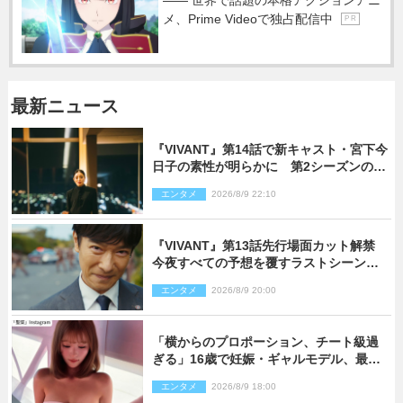
メ、Prime Videoで独占配信中
P R
最新ニュース
『VIVANT』第14話で新キャスト・宮下今
日子の素性が明らかに 第2シーズンのキ
ーパーソンの1人
エンタメ
2026/8/9 22:10
『VIVANT』第13話先行場面カット解禁
今夜すべての予想を覆すラストシーン
が…
エンタメ
2026/8/9 20:00
「横からのプロポーション、チート級過
ぎる」16歳で妊娠・ギャルモデル、最新
投稿にネット衝撃「美しすぎる」
エンタメ
2026/8/9 18:00