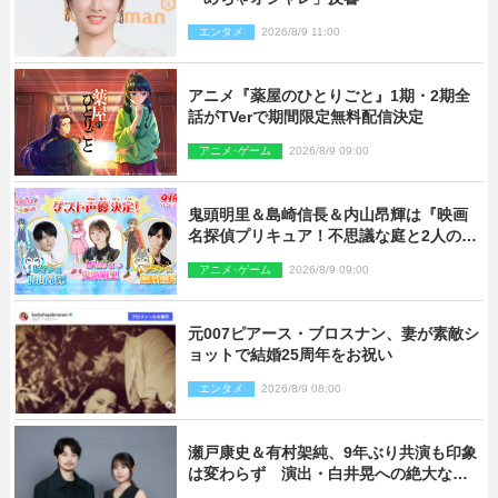
エンタメ
2026/8/9 11:00
アニメ『薬屋のひとりごと』1期・2期全
話がTVerで期間限定無料配信決定
アニメ･ゲーム
2026/8/9 09:00
鬼頭明里＆島崎信長＆内山昂輝は『映画
名探偵プリキュア！不思議な庭と2人の秘
密』ゲスト声優に決定
アニメ･ゲーム
2026/8/9 09:00
元007ピアース・ブロスナン、妻が素敵シ
ョットで結婚25周年をお祝い
エンタメ
2026/8/9 08:00
瀬戸康史＆有村架純、9年ぶり共演も印象
は変わらず 演出・白井晃への絶大なる
信頼を胸に舞台『キュー』に挑む