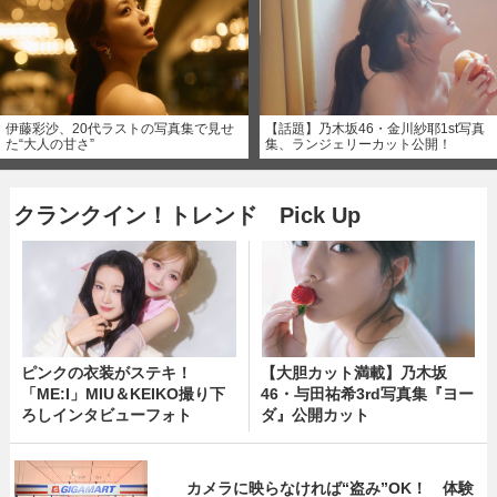
伊藤彩沙、20代ラストの写真集で見せ
【話題】乃木坂46・金川紗耶1st写真
た“大人の甘さ”
集、ランジェリーカット公開！
クランクイン！トレンド Pick Up
ピンクの衣装がステキ！
【大胆カット満載】乃木坂
「ME:I」MIU＆KEIKO撮り下
46・与田祐希3rd写真集『ヨー
ろしインタビューフォト
ダ』公開カット
カメラに映らなければ“盗み”OK！ 体験