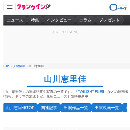
ニュース
特集
インタビュー
コラム
プレゼント
[ADVERTISEMENT]
TOP
人物情報
山川恵里佳
山川恵里佳
「山川恵里佳」の関連記事や写真の一覧です。
「TWILIGHT FILEII」
などの映画出
演情報、ドラマの放送予定、最新ニュースも随時更新中！
山川恵里佳TOP
関連記事
出演作品一覧
出演映画一覧
画