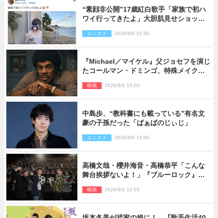
“素顔非公開”17歳紅白歌手「家族で初ハ
ワイ行ってきたよ」大胆肌見せショット
公開
エンタメ
2026/8/9 15:30
『Michael／マイケル』父ジョセフを演じ
たコールマン・ドミンゴ、特殊メイクに2
時間半かかっていた
映画
2026/8/9 15:00
中島歩、“教科書にも載っている”有名文
豪の子孫だった「ばぁばのじぃじ」
エンタメ
2026/8/9 13:00
高橋文哉・櫻井海音・高橋恭平「こんな
舞台挨拶ないよ！」『ブルーロック』自
由すぎるイベントレポート
映画
2026/8/9 12:05
坂本冬美が武家の娘に！ 『歌手生活40