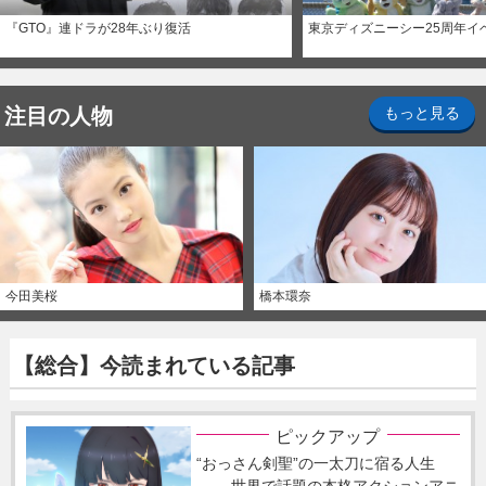
『GTO』連ドラが28年ぶり復活
東京ディズニーシー25周年イ
注目の人物
もっと見る
今田美桜
橋本環奈
【総合】今読まれている記事
ピックアップ
“おっさん剣聖”の一太刀に宿る人生
―― 世界で話題の本格アクションアニ