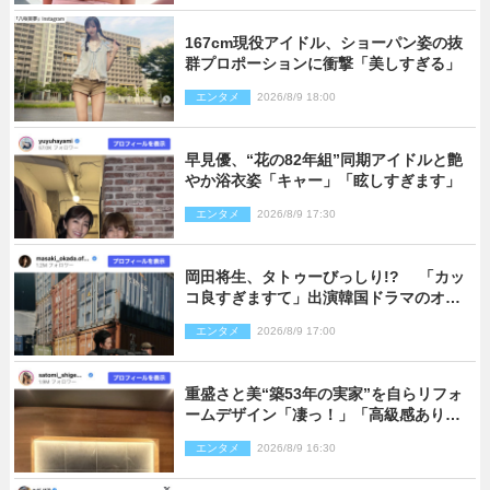
167cm現役アイドル、ショーパン姿の抜
群プロポーションに衝撃「美しすぎる」
エンタメ
2026/8/9 18:00
早見優、“花の82年組”同期アイドルと艶
やか浴衣姿「キャー」「眩しすぎます」
エンタメ
2026/8/9 17:30
岡田将生、タトゥーびっしり!? 「カッ
コ良すぎますて」出演韓国ドラマのオフ
ショ多数公開
エンタメ
2026/8/9 17:00
重盛さと美“築53年の実家”を自らリフォ
ームデザイン「凄っ！」「高級感ありま
くり」
エンタメ
2026/8/9 16:30