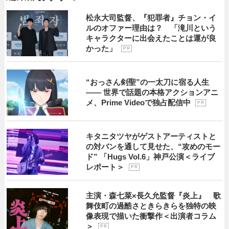
松永大司監督、『犯罪者』チョン・イ
ルのオファー理由は？ 「滝川という
キャラクターに出会えたことは運が良
かった」
P R
“おっさん剣聖”の一太刀に宿る人生
―― 世界で話題の本格アクションアニ
メ、Prime Videoで独占配信中
P R
キタニタツヤがゲストアーティストと
の対バンを通して見せた、“攻めのモー
ド” 「Hugs Vol.6」神戸公演＜ライブ
レポート＞
P R
主演・森七菜×長久允監督『炎上』 歌
舞伎町の過酷さときらきらを独特の映
像表現で描いた衝撃作＜出演者コラム
＞
P R