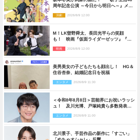
周年記念公演 ～今日から明日へ～』メイ
ンビジュアル公開
演劇
2026/8/9 12:00
M！LK曽野舜太、長田光平らの笑顔
も！ 映画『仮面ライダーゼッツ』『超
宇宙刑事ギャバン インフィニティ』オフ
映画
2026/8/9 12:00
ショット到着
美男美女の子どもたちも顔出し！ HG＆
住谷杏奈、結婚記念日を祝福
エンタメ
2026/8/9 11:30
＜令和8年8月8日＞芸能界にお祝いラッシ
ュ！ 及川光博、戸塚純貴ら多数発表結
婚
エンタメ
2026/8/9 11:00
北川景子、手芸作品の新作に「すごい」
「めちゃオシャレ」反響