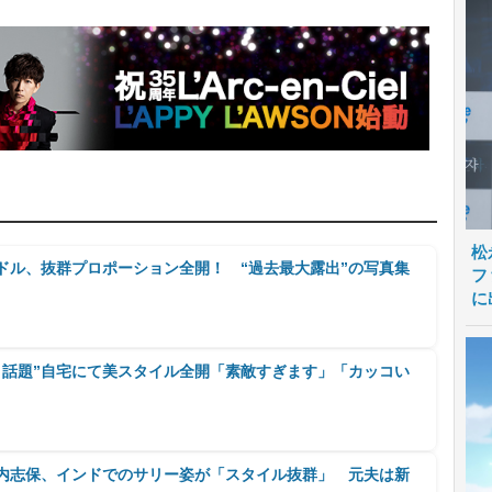
松
ドル、抜群プロポーション全開！ “過去最大露出”の写真集
フ
に
と話題”自宅にて美スタイル全開「素敵すぎます」「カッコい
河内志保、インドでのサリー姿が「スタイル抜群」 元夫は新