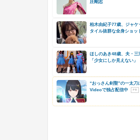
庄剛志
柏木由紀子77歳、ジャ
タイル抜群な全身ショッ
ほしのあき48歳、夫・
「少女にしか見えない」
“おっさん剣聖”の一太刀
Videoで独占配信中
P R