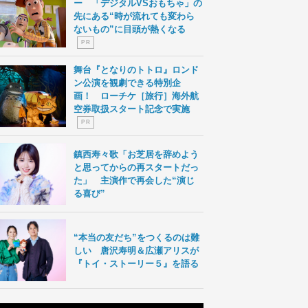
ー 「デジタルVSおもちゃ」の
先にある“時が流れても変わら
ないもの”に目頭が熱くなる
P R
舞台『となりのトトロ』ロンド
ン公演を観劇できる特別企
画！ ローチケ［旅行］海外航
空券取扱スタート記念で実施
P R
鎮西寿々歌「お芝居を辞めよう
と思ってからの再スタートだっ
た」 主演作で再会した“演じ
る喜び”
“本当の友だち”をつくるのは難
しい 唐沢寿明＆広瀬アリスが
『トイ・ストーリー５』を語る