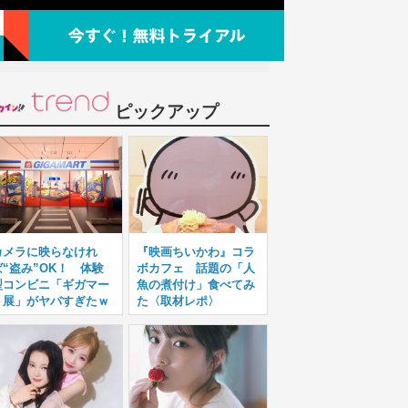
ピックアップ
カメラに映らなけれ
『映画ちいかわ』コラ
ば“盗み”OK！ 体験
ボカフェ 話題の「人
型コンビニ「ギガマー
魚の煮付け」食べてみ
ト展」がヤバすぎたｗ
た〈取材レポ〉