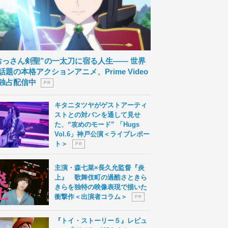
おっさん剣聖”の一太刀に宿る人生―― 世界
話題の本格アクションアニメ、Prime Video
独占配信中
P R
キタニタツヤがゲストアーティ
ストとの対バンを通して見せ
た、“攻めのモード” 「Hugs
Vol.6」神戸公演＜ライブレポー
ト＞
P R
主演・森七菜×長久允監督『炎
上』 歌舞伎町の過酷さときら
きらを独特の映像表現で描いた
衝撃作＜出演者コラム＞
P R
『トイ・ストーリー５』レビュ