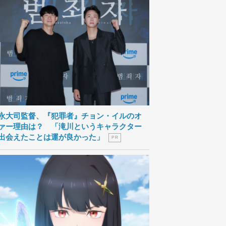
永大司監督、『犯罪者』チョン・イルのオ
ァー理由は？ 「滝川というキャラクター
出会えたことは運が良かった」
P R