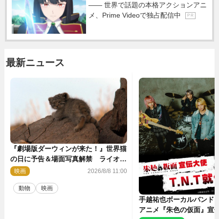
―― 世界で話題の本格アクションアニ
メ、Prime Videoで独占配信中
P R
最新ニュース
『劇場版ダーウィンが来た！』世界猫
の日に予告＆場面写真解禁 ライオン
やマヌルネコの赤ちゃんが大集合
映画
2026/8/8 11:00
動物
映画
手越祐也ボーカルバンド「T
アニメ『朱色の仮面』宣