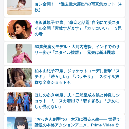
ョン全開！ “過去最大露出”の写真集カット（4
枚）
滝沢眞規子47歳、“豪邸と話題”自宅にて美スタ
イル全開「素敵すぎます」「カッコいい」 3児
の母
53歳美魔女モデル・大河内志保、インドでのサ
リー姿が「スタイル抜群」 元夫は新庄剛志
柏木由紀子77歳、ジャケットコーデに衝撃「ス
テキ」「若々しい」「バッチリ」 スタイル抜
群な全身ショットも
ほしのあき48歳、夫・三浦皇成＆娘と仲良しシ
ョット ミニスカ着用で「若すぎる」「少女に
しか見えない」
“おっさん剣聖”の一太刀に宿る人生―― 世界で
話題の本格アクションアニメ、Prime Videoで