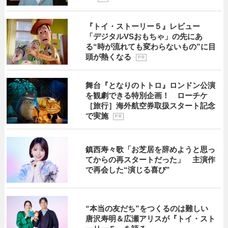
『トイ・ストーリー５』レビュー
「デジタルVSおもちゃ」の先にあ
る“時が流れても変わらないもの”に目
頭が熱くなる
P R
舞台『となりのトトロ』ロンドン公演
を観劇できる特別企画！ ローチケ
［旅行］海外航空券取扱スタート記念
で実施
P R
鎮西寿々歌「お芝居を辞めようと思っ
てからの再スタートだった」 主演作
で再会した“演じる喜び”
“本当の友だち”をつくるのは難しい
唐沢寿明＆広瀬アリスが『トイ・スト