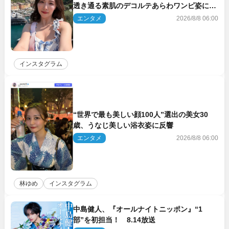
透き通る素肌のデコルテあらわワンピ姿に反
響
エンタメ
2026/8/8 06:00
インスタグラム
“世界で最も美しい顔100人”選出の美女30
歳、うなじ美しい浴衣姿に反響
エンタメ
2026/8/8 06:00
林ゆめ
インスタグラム
中島健人、『オールナイトニッポン』“1
部”を初担当！ 8.14放送