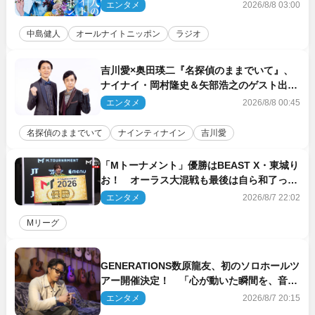
エンタメ
2026/8/8 03:00
中島健人
オールナイトニッポン
ラジオ
吉川愛×奥田瑛二『名探偵のままでいて』、
ナイナイ・岡村隆史＆矢部浩之のゲスト出演
が決定！
エンタメ
2026/8/8 00:45
名探偵のままでいて
ナインティナイン
吉川愛
「Mトーナメント」優勝はBEAST X・東城り
お！ オーラス大混戦も最後は自ら和了って
幕引き
エンタメ
2026/8/7 22:02
Mリーグ
GENERATIONS数原龍友、初のソロホールツ
アー開催決定！ 「心が動いた瞬間を、音に
乗せてお届けできれば」
エンタメ
2026/8/7 20:15