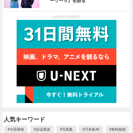
ーリー５』を語る
[ADVERTISEMENT]
人気キーワード
#
今田美桜
#
浜辺美波
#
写真集
#
乃木坂46
#
有村架純