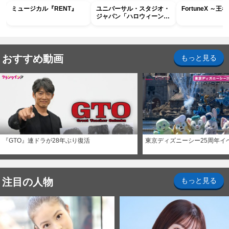
ミュージカル『RENT』
ユニバーサル・スタジオ・
FortuneX ～
ジャパン「ハロウィーン・
ホラー・ナイト ～オール
ナイト～パス」
おすすめ動画
もっと見る
『GTO』連ドラが28年ぶり復活
東京ディズニーシー25周年イ
注目の人物
もっと見る