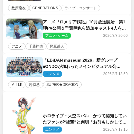
数原龍友
GENERATIONS
ライブ・コンサート
アニメ『ロメリア戦記』10月放送開始 第1
弾PV公開＆千葉翔也ら追加キャスト4人を発
表
アニメ･ゲーム
2026/8/7 20:00
アニメ
千葉翔也
梶原岳人
「EBiDAN museum 2026」新グループ
iiONDOが加わったメインビジュアル公
開！ 開催記念グッズラインナップも
エンタメ
2026/8/7 18:50
M！LK
超特急
SUPER★DRAGON
ホロライブ・大空スバル、かつて認知してい
たファンが“後輩”と判明「お前もしかしてあ
のときの？」
エンタメ
2026/8/7 18:15