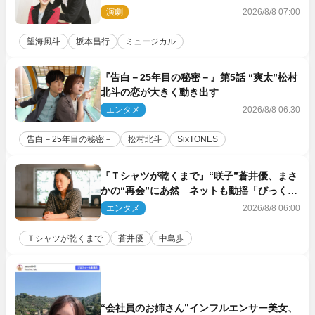
原動力を語る
演劇
2026/8/8 07:00
望海風斗
坂本昌行
ミュージカル
『告白－25年目の秘密－』第5話 “爽太”松村
北斗の恋が大きく動き出す
エンタメ
2026/8/8 06:30
告白－25年目の秘密－
松村北斗
SixTONES
『Ｔシャツが乾くまで』“咲子”蒼井優、まさ
かの“再会”にあ然 ネットも動揺「びっくり
した!!」「今さら?!」（ネタバレあり）
エンタメ
2026/8/8 06:00
Ｔシャツが乾くまで
蒼井優
中島歩
“会社員のお姉さん”インフルエンサー美女、