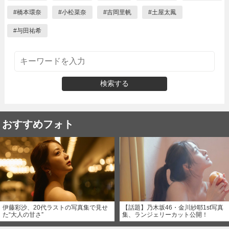
#
橋本環奈
#
小松菜奈
#
吉岡里帆
#
土屋太鳳
#
与田祐希
検索する
おすすめフォト
伊藤彩沙、20代ラストの写真集で見せ
【話題】乃木坂46・金川紗耶1st写真
た“大人の甘さ”
集、ランジェリーカット公開！