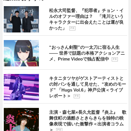
松永大司監督、『犯罪者』チョン・イ
ルのオファー理由は？ 「滝川という
キャラクターに出会えたことは運が良
かった」
P R
“おっさん剣聖”の一太刀に宿る人生
―― 世界で話題の本格アクションアニ
メ、Prime Videoで独占配信中
P R
キタニタツヤがゲストアーティストと
の対バンを通して見せた、“攻めのモー
ド” 「Hugs Vol.6」神戸公演＜ライブ
レポート＞
P R
主演・森七菜×長久允監督『炎上』 歌
舞伎町の過酷さときらきらを独特の映
像表現で描いた衝撃作＜出演者コラム
＞
P R