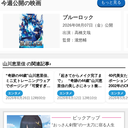
今週公開の映画
もっと見る
ブルーロック
2026年08月07日（金）公開
出演：高橋文哉
監督：瀧悠輔
›
山川恵里佳 の関連記事
“奇跡の44歳”山川恵里佳、
「起きてからメイク完了ま
40代美女
ミニ丈トレーニングウェア
で」 “奇跡の44歳”山川恵
ポーショ
でポージング「可愛すぎ」
里佳の美しさにネット衝撃
2002年の
「スタイル抜群」 2児の
「お肌綺麗すぎる」 2児
のあの人や
エンタメ
エンタメ
エンタメ
母
の母
の元NHK
2026年6月26日 12時00分
2026年6月12日 12時10分
2026年5月2
ピックアップ
“おっさん剣聖”の一太刀に宿る人生