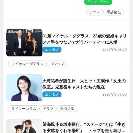
決定
アニメ･ゲーム
2
アニメ
手越祐也
81歳マイケル・ダグラス、23歳の愛娘キャリ
スと手をつないでガラパーティーに来場
エンタメ
2026/8/8 08:00
マイケル・ダグラス
ゴシップ
天海祐希が誕生日 大ヒット主演作『女王の
教室』児童役キャストたちの現在
エンタメ
2026/8/8 07:00
ライターコラム
ドラマ
天海祐希
望海風斗＆坂本昌行、“ステージ”とは「生き
る実感をくれる場所」 トップを走り続ける