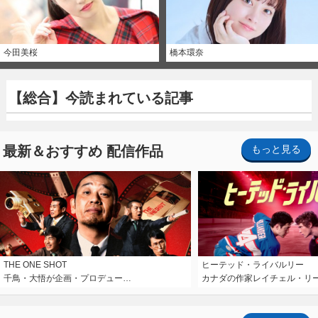
今田美桜
橋本環奈
【総合】今読まれている記事
最新＆おすすめ 配信作品
もっと見る
THE ONE SHOT
ヒーテッド・ライバルリー
千鳥・大悟が企画・プロデュー…
カナダの作家レイチェル・リ