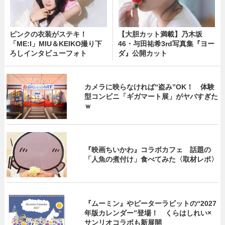
ピンクの衣装がステキ！
【大胆カット満載】乃木坂
「ME:I」MIU＆KEIKO撮り下
46・与田祐希3rd写真集『ヨー
ろしインタビューフォト
ダ』公開カット
カメラに映らなければ“盗み”OK！ 体験
型コンビニ「ギガマート展」がヤバすぎた
ｗ
『映画ちいかわ』コラボカフェ 話題の
「人魚の煮付け」食べてみた〈取材レポ〉
『ムーミン』やピーターラビットの“2027
年版カレンダー”登場！ くらはしれい×
サンリオコラボも新展開