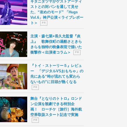
キタニタツヤがゲストアーティ
ストとの対バンを通して見せ
た、“攻めのモード” 「Hugs
Vol.6」神戸公演＜ライブレポー
ト＞
P R
主演・森七菜×長久允監督『炎
上』 歌舞伎町の過酷さときら
きらを独特の映像表現で描いた
衝撃作＜出演者コラム＞
P R
『トイ・ストーリー５』レビュ
ー 「デジタルVSおもちゃ」の
先にある“時が流れても変わら
ないもの”に目頭が熱くなる
P R
舞台『となりのトトロ』ロンド
ン公演を観劇できる特別企
画！ ローチケ［旅行］海外航
空券取扱スタート記念で実施
P R