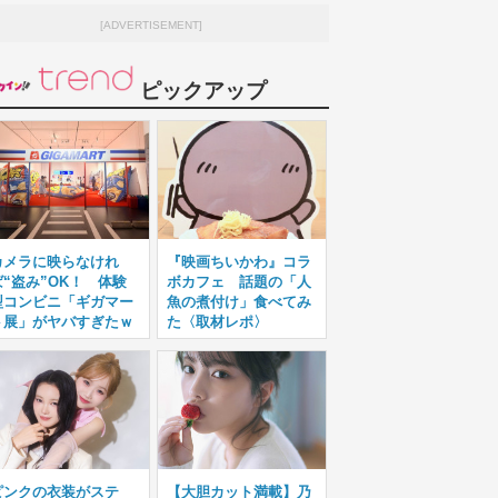
[ADVERTISEMENT]
ピックアップ
カメラに映らなけれ
『映画ちいかわ』コラ
ば“盗み”OK！ 体験
ボカフェ 話題の「人
型コンビニ「ギガマー
魚の煮付け」食べてみ
ト展」がヤバすぎたｗ
た〈取材レポ〉
ピンクの衣装がステ
【大胆カット満載】乃