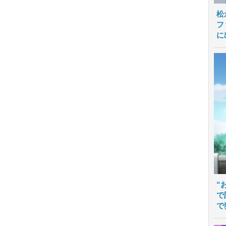
松
フ
に
“
で
で