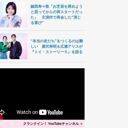
鎮西寿々歌「お芝居を辞めよう
と思ってからの再スタートだっ
た」 主演作で再会した“演じ
る喜び”
“本当の友だち”をつくるのは難
しい 唐沢寿明＆広瀬アリスが
『トイ・ストーリー５』を語る
クランクイン！ YouTubeチャンネル ＞