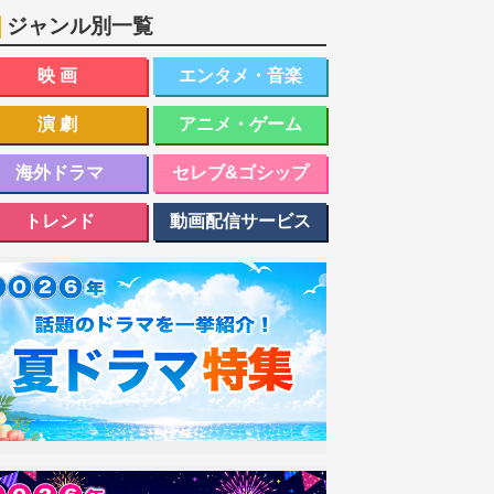
ジャンル別一覧
映画
エンタメ・音楽
演劇
アニメ・ゲーム
海外ドラマ
セレブ&ゴシップ
トレンド
動画配信サービス