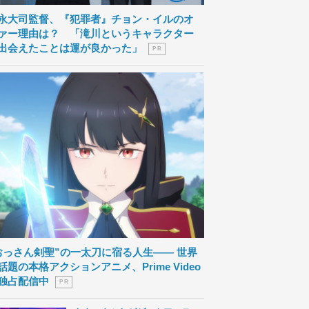
永大司監督、『犯罪者』チョン・イルのオ
ァー理由は？ 「滝川というキャラクター
出会えたことは運が良かった」
P R
おっさん剣聖”の一太刀に宿る人生―― 世界
話題の本格アクションアニメ、Prime Video
独占配信中
P R