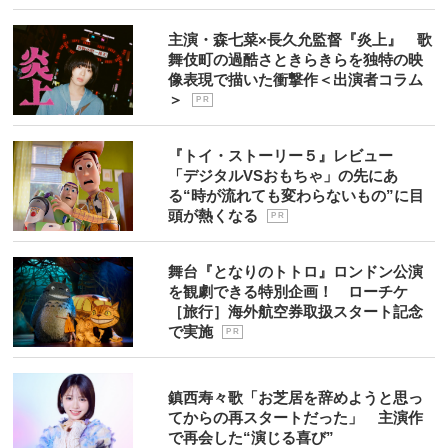
主演・森七菜×長久允監督『炎上』 歌
舞伎町の過酷さときらきらを独特の映
像表現で描いた衝撃作＜出演者コラム
＞
P R
『トイ・ストーリー５』レビュー
「デジタルVSおもちゃ」の先にあ
る“時が流れても変わらないもの”に目
頭が熱くなる
P R
舞台『となりのトトロ』ロンドン公演
を観劇できる特別企画！ ローチケ
［旅行］海外航空券取扱スタート記念
で実施
P R
鎮西寿々歌「お芝居を辞めようと思っ
てからの再スタートだった」 主演作
で再会した“演じる喜び”