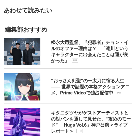
あわせて読みたい
編集部おすすめ
松永大司監督、『犯罪者』チョン・イ
ルのオファー理由は？ 「滝川という
キャラクターに出会えたことは運が良
かった」
P R
“おっさん剣聖”の一太刀に宿る人生
―― 世界で話題の本格アクションアニ
メ、Prime Videoで独占配信中
P R
キタニタツヤがゲストアーティストと
の対バンを通して見せた、“攻めのモー
ド” 「Hugs Vol.6」神戸公演＜ライブ
レポート＞
P R