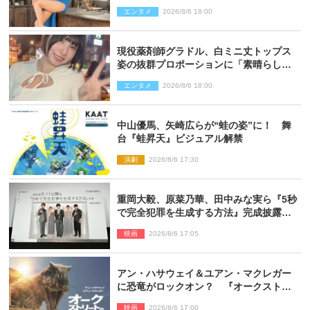
ス」
エンタメ
2026/8/6 18:00
現役薬剤師グラドル、白ミニ丈トップス
姿の抜群プロポーションに「素晴らしす
ぎる」「すっっっご！」とネット絶賛
エンタメ
2026/8/6 18:00
中山優馬、矢崎広らが“蛙の姿”に！ 舞
台『蛙昇天』ビジュアル解禁
演劇
2026/8/6 17:30
重岡大毅、原菜乃華、田中みな実ら『5秒
で完全犯罪を生成する方法』完成披露に
登壇！ それぞれのAI活用術も発表
映画
2026/8/6 17:05
アン・ハサウェイ＆ユアン・マクレガー
に恐竜がロックオン？ 『オークストリ
ートの異変』新ビジュアル＆本編映像初
映画
2026/8/6 17:00