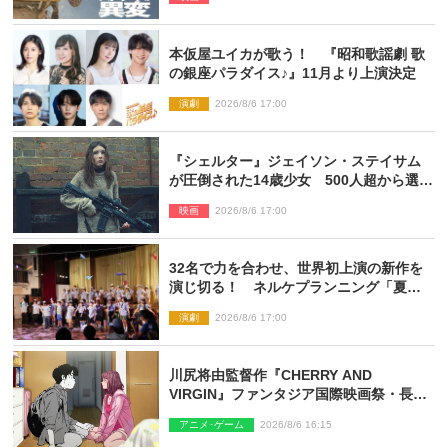
解禁
本仮屋ユイカが歌う！ 『昭和歌謡劇 歌
の銀座パラダイス♪』11月より上演決定
演劇
2026/8/6 17:00
『シェルター』ジェイソン・ステイサム
が圧倒された14歳少女 500人超から選出
された新鋭ボディ・レイ・ブレスナック
映画
2026/8/6 17:00
とは
32名で力を合わせ、世界初上演の新作を
演じ切る！ ネルケプランニング「夏休
み！オン・ワークショップ2026」レポー
演劇
2026/8/6 17:00
ト【最終日】
川尻将由監督作『CHERRY AND
VIRGIN』ファンタジア国際映画祭・長編
アニメ部門で観客賞・金賞受賞！
アニメ･ゲーム
2026/8/6 16:15