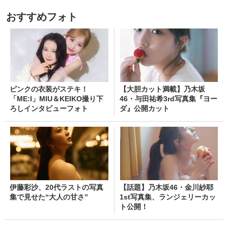
おすすめフォト
ピンクの衣装がステキ！
【大胆カット満載】乃木坂
「ME:I」MIU＆KEIKO撮り下
46・与田祐希3rd写真集『ヨー
ろしインタビューフォト
ダ』公開カット
伊藤彩沙、20代ラストの写真
【話題】乃木坂46・金川紗耶
集で見せた“大人の甘さ”
1st写真集、ランジェリーカッ
ト公開！