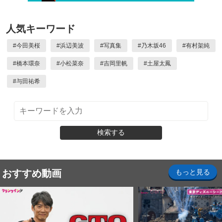
人気キーワード
#
今田美桜
#
浜辺美波
#
写真集
#
乃木坂46
#
有村架純
#
橋本環奈
#
小松菜奈
#
吉岡里帆
#
土屋太鳳
#
与田祐希
検索する
おすすめ動画
もっと見る