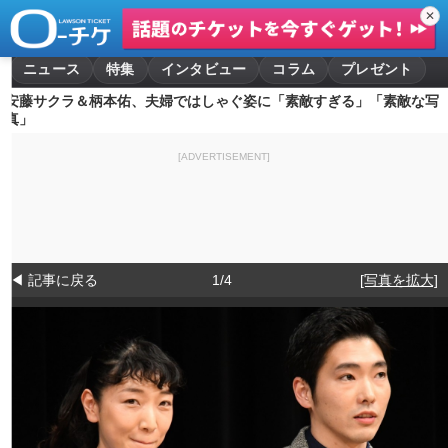
✕
ニュース
特集
インタビュー
コラム
プレゼント
安藤サクラ＆柄本佑、夫婦ではしゃぐ姿に「素敵すぎる」「素敵な写
真」
[ADVERTISEMENT]
◀ 記事に戻る
1/4
[写真を拡大]