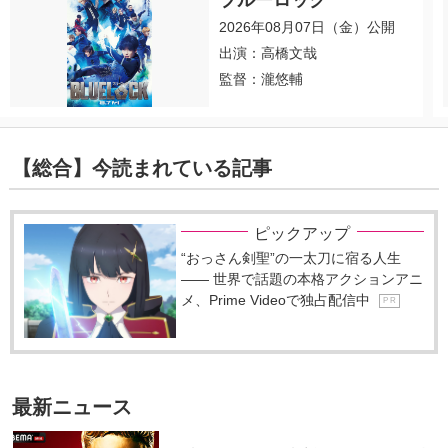
2026年08月07日（金）公開
出演：高橋文哉
監督：瀧悠輔
【総合】今読まれている記事
ピックアップ
“おっさん剣聖”の一太刀に宿る人生
―― 世界で話題の本格アクションアニ
メ、Prime Videoで独占配信中
P R
最新ニュース