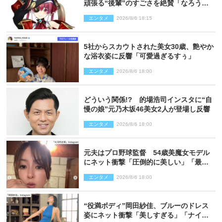
頑張る“後輩”のすごさを絶賛「なろう系
主人公まである」
エンタメ
2026/8/6 18:15
5社からスカウトされた美女30歳、艶やか
な浴衣姿に反響「可愛過ぎるすぅ」
エンタメ
2026/8/6 18:00
どういう関係!? 的場浩司インスタに“自
慢の娘”元乃木坂46美女2人が登場し反響
エンタメ
2026/8/6 18:00
元夫はプロ野球監督 54歳美魔女モデル
にネット衝撃「圧倒的に美しい」「最強
クラス」「うっとり」
エンタメ
2026/8/6 18:00
“役満ボディ”岡田紗佳、ブルーのドレス
姿にネット衝撃「美しすぎる」「ナイ