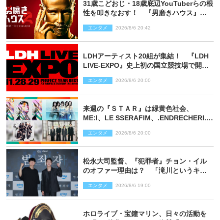
31歳こどおじ・18歳底辺YouTuberらの根
性を叩きなおす！ 『男磨きハウス』第2
弾コーチ陣発表
エンタメ
2026/8/6 20:42
LDHアーティスト20組が集結！ 『LDH
LIVE‐EXPO』史上初の国立競技場で開催
決定
エンタメ
2026/8/6 20:00
来週の『ＳＴＡＲ』は緑黄色社会、
ME:I、LE SSERAFIM、.ENDRECHERI.が
話題曲をパフォーマンス！
エンタメ
2026/8/6 20:00
松永大司監督、『犯罪者』チョン・イル
のオファー理由は？ 「滝川というキャ
ラクターに出会えたことは本当に運が良
エンタメ
2026/8/6 19:00
かった」
ホロライブ・宝鐘マリン、日々の活動を