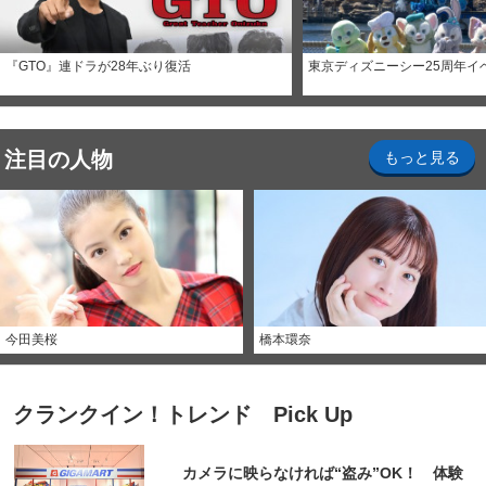
『GTO』連ドラが28年ぶり復活
東京ディズニーシー25周年イ
注目の人物
もっと見る
今田美桜
橋本環奈
クランクイン！トレンド Pick Up
カメラに映らなければ“盗み”OK！ 体験