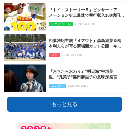
『トイ・ストーリー５』ピクサー・アニ
メーション史上最速で興行収入100億円突
破 シリーズNo.1興収が目前
アニメ･ゲーム
2026/8/6 16:00
相葉雅紀主演『４アウト』黒島結菜＆松
本利夫らが写る新場面カット公開 キャ
スト登壇イベントも決定
映画
2026/8/6 16:00
『おちたらおわり』“明日海”宇垣美
里、“孔美子”篠田麻里子の意味深発言に
絶句 ネット驚き「まさか」「意外な展
エンタメ
2026/8/6 15:00
開」
もっと見る