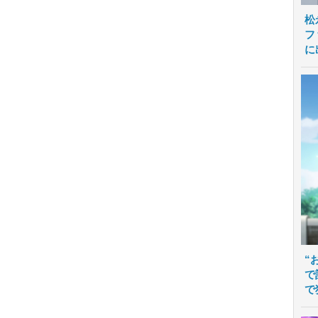
松
フ
に
“
で
で