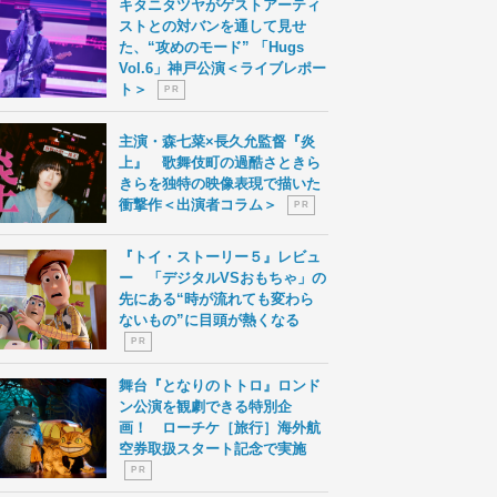
キタニタツヤがゲストアーティ
ストとの対バンを通して見せ
た、“攻めのモード” 「Hugs
Vol.6」神戸公演＜ライブレポー
ト＞
P R
主演・森七菜×長久允監督『炎
上』 歌舞伎町の過酷さときら
きらを独特の映像表現で描いた
衝撃作＜出演者コラム＞
P R
『トイ・ストーリー５』レビュ
ー 「デジタルVSおもちゃ」の
先にある“時が流れても変わら
ないもの”に目頭が熱くなる
P R
舞台『となりのトトロ』ロンド
ン公演を観劇できる特別企
画！ ローチケ［旅行］海外航
空券取扱スタート記念で実施
P R