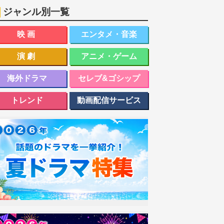
ジャンル別一覧
映画
エンタメ・音楽
演劇
アニメ・ゲーム
海外ドラマ
セレブ&ゴシップ
トレンド
動画配信サービス