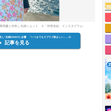
尾明慶と仲良し夫婦ショット ※「仲里依紗」インスタグラム
良し”夫婦2SHOTに反響 「いつまでもラブラブ羨ましい」」の
記事を見る