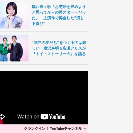
鎮西寿々歌「お芝居を辞めよう
と思ってからの再スタートだっ
た」 主演作で再会した“演じ
る喜び”
“本当の友だち”をつくるのは難
しい 唐沢寿明＆広瀬アリスが
『トイ・ストーリー５』を語る
クランクイン！ YouTubeチャンネル ＞