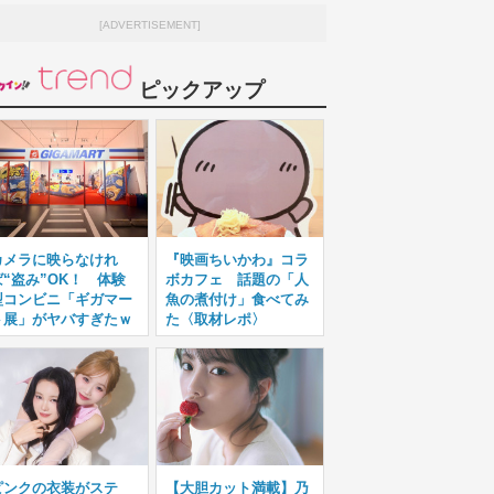
[ADVERTISEMENT]
ピックアップ
カメラに映らなけれ
『映画ちいかわ』コラ
ば“盗み”OK！ 体験
ボカフェ 話題の「人
型コンビニ「ギガマー
魚の煮付け」食べてみ
ト展」がヤバすぎたｗ
た〈取材レポ〉
ピンクの衣装がステ
【大胆カット満載】乃