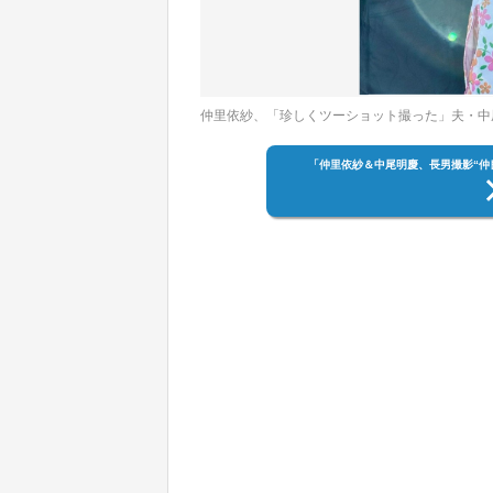
仲里依紗、「珍しくツーショット撮った」夫・中
「仲里依紗＆中尾明慶、長男撮影“仲