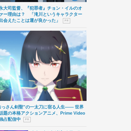
永大司監督、『犯罪者』チョン・イルのオ
ァー理由は？ 「滝川というキャラクター
出会えたことは運が良かった」
P R
おっさん剣聖”の一太刀に宿る人生―― 世界
話題の本格アクションアニメ、Prime Video
独占配信中
P R