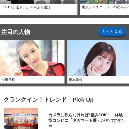
『GTO』連ドラが28年ぶり復活
東京ディズニーシー25周年イ
注目の人物
もっと見る
今田美桜
橋本環奈
クランクイン！トレンド Pick Up
カメラに映らなければ“盗み”OK！ 体験
型コンビニ「ギガマート展」がヤバすぎた
ｗ