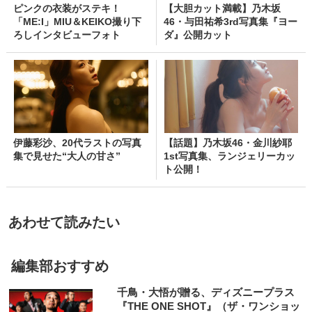
ピンクの衣装がステキ！
【大胆カット満載】乃木坂
「ME:I」MIU＆KEIKO撮り下
46・与田祐希3rd写真集『ヨー
ろしインタビューフォト
ダ』公開カット
伊藤彩沙、20代ラストの写真
【話題】乃木坂46・金川紗耶
集で見せた“大人の甘さ”
1st写真集、ランジェリーカッ
ト公開！
あわせて読みたい
編集部おすすめ
千鳥・大悟が贈る、ディズニープラス
『THE ONE SHOT』（ザ・ワンショッ