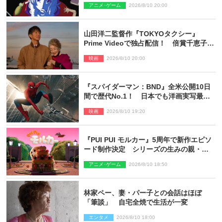
アニメ･ゲーム
2026/8/10 20:00
山田洋二監督作『TOKYOタクシー』
Prime Videoで独占配信！ 倍賞千恵子×
木村拓哉で贈る珠玉のヒューマンドラマ
映画
2026/8/10 20:00
『スパイダーマン：BND』全米公開10日
間で歴代No.1！ 日本でも洋画実写最速
で興収30億円突破
映画
2026/8/10 19:20
『PUI PUI モルカー』5周年で新作エピソ
ード制作決定 シリーズの生みの親・見
里朝希監督が復帰
アニメ･ゲーム
2026/8/10 18:50
林家ペー、妻・パー子との会話はほぼ
「筆談」 自宅全焼で生活が一変
エンタメ
2026/8/10 18:00