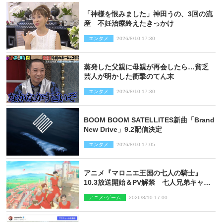
「神様を恨みました」神田うの、3回の流
産 不妊治療終えたきっかけ
エンタメ
2026/8/10 17:30
蒸発した父親に母親が再会したら…貧乏
芸人が明かした衝撃のてん末
エンタメ
2026/8/10 17:30
BOOM BOOM SATELLITES新曲「Brand
New Drive」9.2配信決定
エンタメ
2026/8/10 17:05
アニメ『マロニエ王国の七人の騎士』
10.3放送開始＆PV解禁 七人兄弟キャス
トに高梨謙吾、川島零士ら
アニメ･ゲーム
2026/8/10 17:00