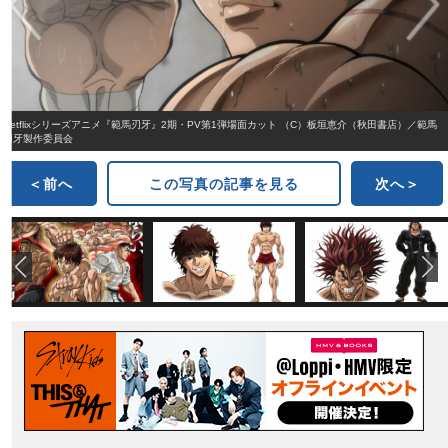
Netflixシリーズアニメ『範馬刃牙』2期・PV第1弾場面カット （C）板垣恵介（秋田書店）／範馬
刃牙製作委員会
＜前へ
この写真の記事を見る
次へ＞