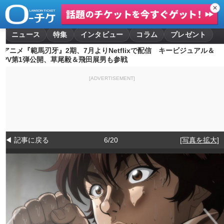
✕
ニュース
特集
インタビュー
コラム
プレゼント
アニメ『範馬刃牙』2期、7月よりNetflixで配信 キービジュアル＆
PV第1弾公開、草尾毅＆飛田展男も参戦
[ADVERTISEMENT]
◀ 記事に戻る
6/20
[写真を拡大]