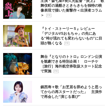
主演・森七菜×長久允監督『炎上』 歌
舞伎町の過酷さときらきらを独特の映
像表現で描いた衝撃作＜出演者コラム
＞
P R
『トイ・ストーリー５』レビュー
「デジタルVSおもちゃ」の先にあ
る“時が流れても変わらないもの”に目
頭が熱くなる
P R
舞台『となりのトトロ』ロンドン公演
を観劇できる特別企画！ ローチケ
［旅行］海外航空券取扱スタート記念
で実施
P R
鎮西寿々歌「お芝居を辞めようと思っ
てからの再スタートだった」 主演作
で再会した“演じる喜び”