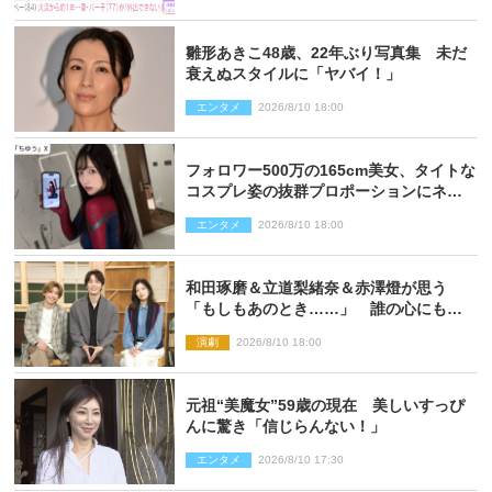
雛形あきこ48歳、22年ぶり写真集 未だ
衰えぬスタイルに「ヤバイ！」
エンタメ
2026/8/10 18:00
フォロワー500万の165cm美女、タイトな
コスプレ姿の抜群プロポーションにネッ
ト衝撃
エンタメ
2026/8/10 18:00
和田琢磨＆立道梨緒奈＆赤澤燈が思う
「もしもあのとき……」 誰の心にもあ
るもの描く舞台『回転する夜』に込める
演劇
2026/8/10 18:00
思い
元祖“美魔女”59歳の現在 美しいすっぴ
んに驚き「信じらんない！」
エンタメ
2026/8/10 17:30