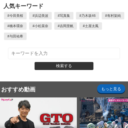
人気キーワード
#
今田美桜
#
浜辺美波
#
写真集
#
乃木坂46
#
有村架純
#
橋本環奈
#
小松菜奈
#
吉岡里帆
#
土屋太鳳
#
与田祐希
検索する
おすすめ動画
もっと見る