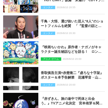
「HOT LIMIT」披露 来週の『CDTVライ
ブ！ライブ！』
エンタメ
2026/8/10 20:55
千鳥・大悟、選び抜いた芸人“8人”のショ
ートフィルムを絶賛 「『監督の話とか
来るんじゃない？』みたいな人間もいま
エンタメ
2026/8/10 20:30
した」
『映画ちいかわ』原作者・ナガノがキャ
ラクター誕生秘話などを語る！ ロング
インタビュー＆新規カット解禁
アニメ･ゲーム
2026/8/10 20:00
香取慎吾主演×赤楚衛二『虚ろな十字架』
ポスター＆本予告解禁 花瀬琴音・山中
崇らオールキャスト発表
エンタメ
2026/8/10 20:00
『赤ずきん、旅の途中で死体と出会
う。』TVアニメ化決定 宮本侑芽＆関根
明良出演＆ティザーPV公開