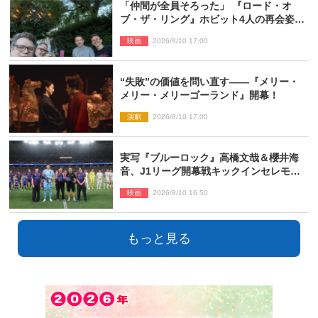
「仲間が全員そろった」 『ロード・オ
ブ・ザ・リング』ホビット4人の再会姿に
ファン感激
映画
2026/8/10 17:00
“失敗”の価値を問い直す――『メリー・
メリー・メリーゴーランド』開幕！
演劇
2026/8/10 17:00
実写『ブルーロック』高橋文哉＆櫻井海
音、J1リーグ開幕戦キックインセレモニ
ーに登場＆喜びの声到着
映画
2026/8/10 16:50
もっと見る