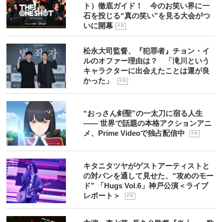
ト）徹底ガイド！ 今のお笑い界に一
石を投じる“真の笑い”を見る大会がつ
いに開幕
P R
松永大司監督、『犯罪者』チョン・イ
ルのオファー理由は？ 「滝川という
キャラクターに出会えたことは運が良
かった」
P R
“おっさん剣聖”の一太刀に宿る人生
―― 世界で話題の本格アクションアニ
メ、Prime Videoで独占配信中
P R
キタニタツヤがゲストアーティストと
の対バンを通して見せた、“攻めのモー
ド” 「Hugs Vol.6」神戸公演＜ライブ
レポート＞
P R