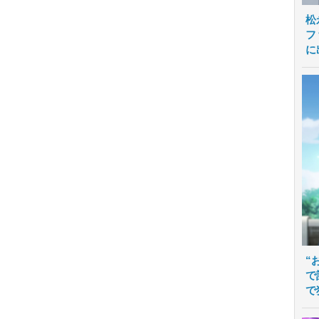
松
フ
に
“
で
で