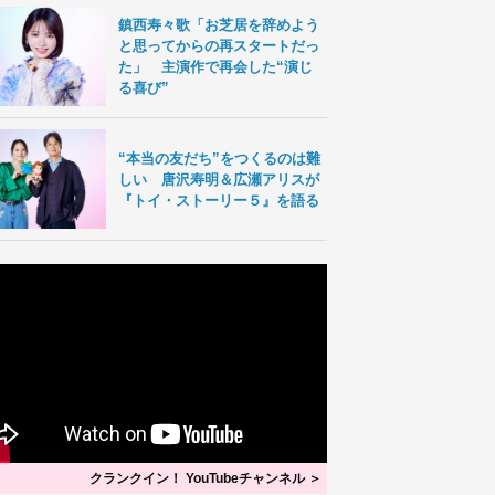
鎮西寿々歌「お芝居を辞めよう
と思ってからの再スタートだっ
た」 主演作で再会した“演じ
る喜び”
“本当の友だち”をつくるのは難
しい 唐沢寿明＆広瀬アリスが
『トイ・ストーリー５』を語る
クランクイン！ YouTubeチャンネル ＞