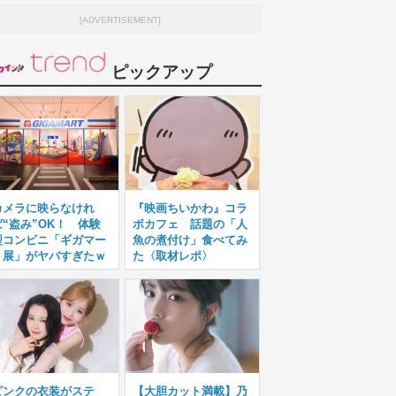
[ADVERTISEMENT]
ピックアップ
カメラに映らなけれ
『映画ちいかわ』コラ
ば“盗み”OK！ 体験
ボカフェ 話題の「人
型コンビニ「ギガマー
魚の煮付け」食べてみ
ト展」がヤバすぎたｗ
た〈取材レポ〉
ピンクの衣装がステ
【大胆カット満載】乃