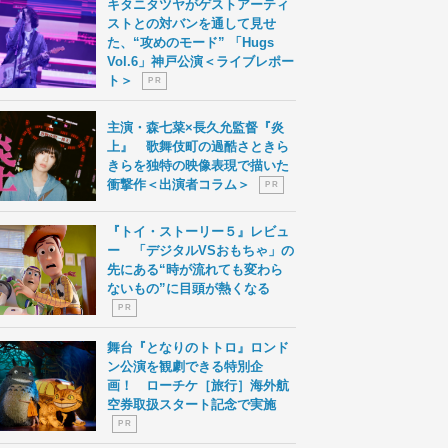
キタニタツヤがゲストアーティ
ストとの対バンを通して見せ
た、“攻めのモード” 「Hugs
Vol.6」神戸公演＜ライブレポー
ト＞
P R
主演・森七菜×長久允監督『炎
上』 歌舞伎町の過酷さときら
きらを独特の映像表現で描いた
衝撃作＜出演者コラム＞
P R
『トイ・ストーリー５』レビュ
ー 「デジタルVSおもちゃ」の
先にある“時が流れても変わら
ないもの”に目頭が熱くなる
P R
舞台『となりのトトロ』ロンド
ン公演を観劇できる特別企
画！ ローチケ［旅行］海外航
空券取扱スタート記念で実施
P R