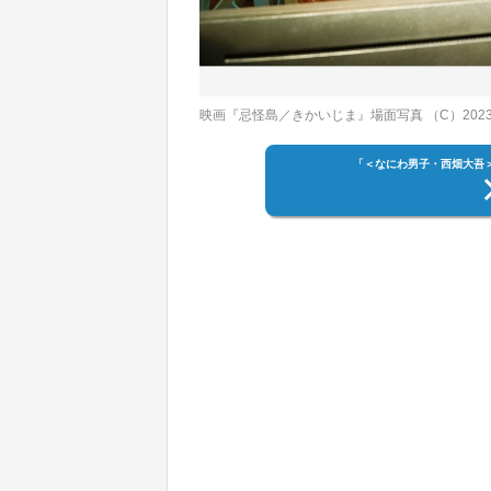
映画『忌怪島／きかいじま』場面写真 （C）20
「＜なにわ男子・西畑大吾