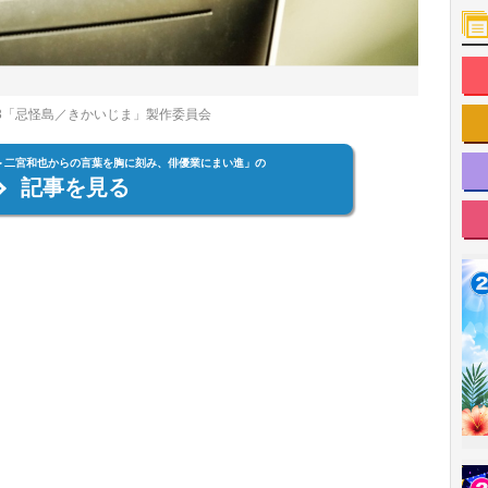
23「忌怪島／きかいじま」製作委員会
＞二宮和也からの言葉を胸に刻み、俳優業にまい進」の
記事を見る