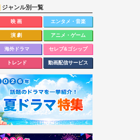
ジャンル別一覧
映画
エンタメ・音楽
演劇
アニメ・ゲーム
海外ドラマ
セレブ&ゴシップ
トレンド
動画配信サービス