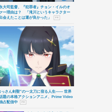
永大司監督、『犯罪者』チョン・イルのオ
ァー理由は？ 「滝川というキャラクター
出会えたことは運が良かった」
P R
おっさん剣聖”の一太刀に宿る人生―― 世界
話題の本格アクションアニメ、Prime Video
独占配信中
P R