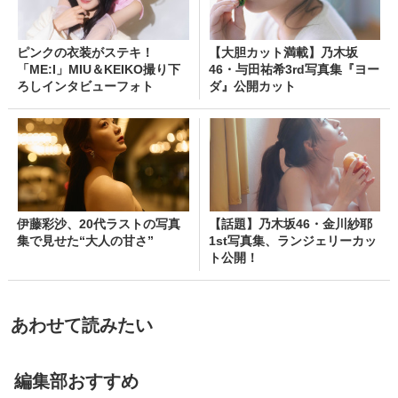
ピンクの衣装がステキ！
【大胆カット満載】乃木坂
「ME:I」MIU＆KEIKO撮り下
46・与田祐希3rd写真集『ヨー
ろしインタビューフォト
ダ』公開カット
伊藤彩沙、20代ラストの写真
【話題】乃木坂46・金川紗耶
集で見せた“大人の甘さ”
1st写真集、ランジェリーカッ
ト公開！
あわせて読みたい
編集部おすすめ