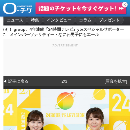
✕
ニュース
特集
インタビュー
コラム
プレゼント
Aぇ！ group、4年連続『24時間テレビ』ytvスペシャルサポーター
に メインパーソナリティー・なにわ男子にもエール
[ADVERTISEMENT]
◀ 記事に戻る
2/3
[写真を拡大]