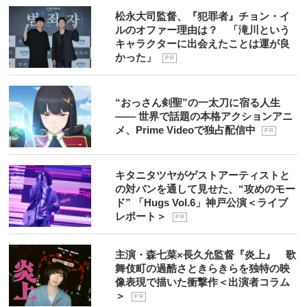
松永大司監督、『犯罪者』チョン・イ
ルのオファー理由は？ 「滝川という
キャラクターに出会えたことは運が良
かった」
P R
“おっさん剣聖”の一太刀に宿る人生
―― 世界で話題の本格アクションアニ
メ、Prime Videoで独占配信中
P R
キタニタツヤがゲストアーティストと
の対バンを通して見せた、“攻めのモー
ド” 「Hugs Vol.6」神戸公演＜ライブ
レポート＞
P R
主演・森七菜×長久允監督『炎上』 歌
舞伎町の過酷さときらきらを独特の映
像表現で描いた衝撃作＜出演者コラム
＞
P R