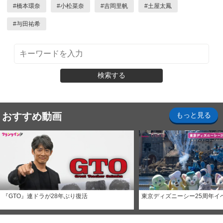
#
橋本環奈
#
小松菜奈
#
吉岡里帆
#
土屋太鳳
#
与田祐希
検索する
おすすめ動画
もっと見る
『GTO』連ドラが28年ぶり復活
東京ディズニーシー25周年イ