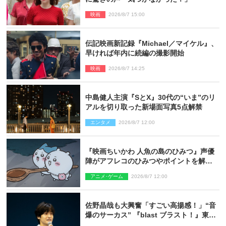
映画
2026/8/7 15:00
伝記映画新記録『Michael／マイケル』、
早ければ年内に続編の撮影開始
映画
2026/8/7 14:25
中島健人主演『SとX』30代の“いま”のリ
アルを切り取った新場面写真5点解禁
エンタメ
2026/8/7 12:00
『映画ちいかわ 人魚の島のひみつ』声優
陣がアフレコのひみつやポイントを解
説！ 新カットも到着
アニメ･ゲーム
2026/8/7 12:00
佐野晶哉も大興奮「すごい高揚感！」“音
爆のサーカス” 『blast ブラスト！』東京
公演が開幕！