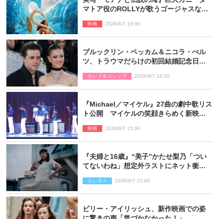
マトア役のROLLYが歌うゴージャスな劇
中歌「シャイニー」本編映像解禁
映画
2026/8/7 16:00
ブルックリン・ベッカム＆ニコラ・ぺル
ツ、トラウマだらけの初回結婚記念日は
もう祝わない
セレブ＆ゴシップ
2026/8/7 16:00
『Michael／マイケル』27曲の劇中歌リス
ト公開 マイケルの笑顔きらめく新映像
も
映画
2026/8/7 15:00
『夫婦と16歳』“美子”かたせ梨乃「つい
てないわね」想定外ラストにネット衝撃
「ヤバすぎ…」「怖えぇ」（ネタバレあ
エンタメ
2026/8/7 15:00
り）
ビリー・アイリッシュ、新作映画での姿
に驚きの声「気づかなかった！」