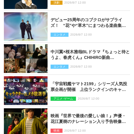
演劇
2026/8/7 12:00
デビュー25周年のコブクロがサプライ
ズ！ “花”や“草木”にまつわる楽曲集め
た新コンセプトアルバムを“花の日”に配
エンタメ
2026/8/7 12:00
信リリース
中川翼×桜木雅哉BLドラマ『ちょっと待と
うよ、春虎くん』CHIHIRO新曲
「Honeyy」がED主題歌に決定！
エンタメ
2026/8/7 12:00
「宇宙戦艦ヤマト2199」シリーズ人気投
票企画が開催 上位ランクインのキャラ
クター＆メカは新規描き下ろしイラスト
アニメ･ゲーム
2026/8/7 12:00
を制作
映画『世界で最後の愛しい娘！』声優・
花江夏樹のナレーション入り予告映像解
禁「あふれ出る温かさに涙が止まらな
映画
2026/8/7 12:00
い！」