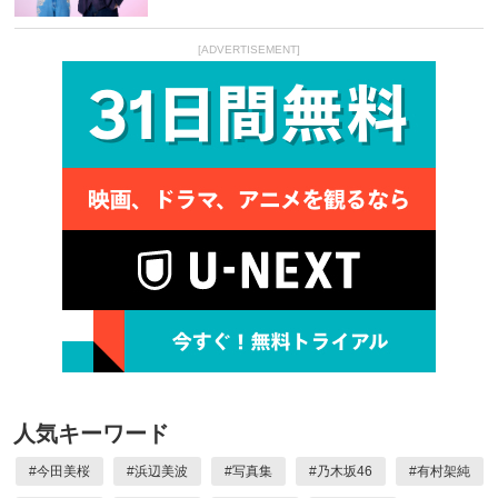
[ADVERTISEMENT]
人気キーワード
#
今田美桜
#
浜辺美波
#
写真集
#
乃木坂46
#
有村架純