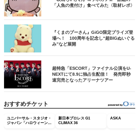
「人魚の煮付け」食べてみた〈取材レポ〉
『くまのプーさん』GiGO限定プライズ登
場へ！ 100周年を記念し“超BIGぬいぐる
み”など展開
超特急「ESCORT」ファイナル公演をU-
NEXTにて8.9に独占生配信！ 発売即秒
速完売となったアリーナツアー
おすすめチケット
ユニバーサル・スタジオ・
新日本プロレス G1
ASKA
ジャパン「ハロウィーン・
CLIMAX 36
ホラー・ナイト ～オール
ナイト～パス」