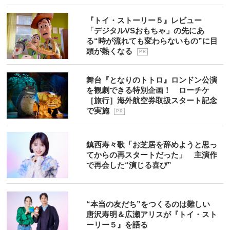
『トイ・ストーリー５』レビュー
「デジタルVSおもちゃ」の先にあ
る“時が流れても変わらないもの”に目
頭が熱くなる
P R
舞台『となりのトトロ』ロンドン公演
を観劇できる特別企画！ ローチケ
［旅行］海外航空券取扱スタート記念
で実施
P R
鎮西寿々歌「お芝居を辞めようと思っ
てからの再スタートだった」 主演作
で再会した“演じる喜び”
“本当の友だち”をつくるのは難しい
唐沢寿明＆広瀬アリスが『トイ・スト
ーリー５』を語る