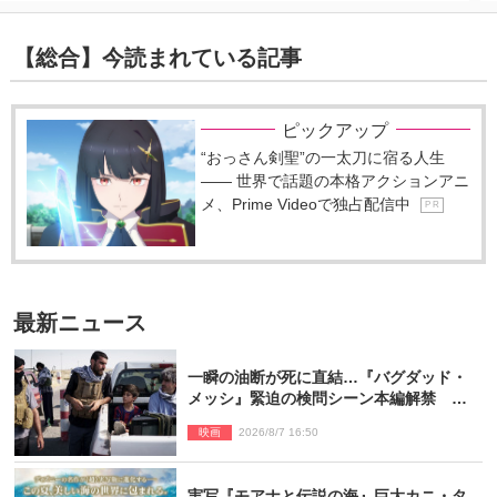
【総合】今読まれている記事
ピックアップ
“おっさん剣聖”の一太刀に宿る人生
―― 世界で話題の本格アクションアニ
メ、Prime Videoで独占配信中
P R
最新ニュース
一瞬の油断が死に直結…『バグダッド・
メッシ』緊迫の検問シーン本編解禁 監
督メッセージも到着
映画
2026/8/7 16:50
実写『モアナと伝説の海』巨大カニ・タ