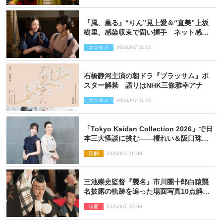
『風、薫る』“りん”見上愛＆“直美”上坂
樹里、感染収束で固い握手 ネット感動
「このバディは最強」「アツい」
エンタメ
2026/8/7 11:00
石橋静河主演の朝ドラ『ブラッサム』ポ
スター解禁 語りはNHK三條雅幸アナ
エンタメ
2026/8/7 11:00
「Tokyo Kaidan Collection 2026」で日
本三大怪談に挑む――檀れい＆阪口珠美
が語る「牡丹灯籠」の新たな魅力
演劇
2026/8/7 10:30
三池崇史監督『襲名』市川團十郎白猿襲
名披露の軌跡を追った場面写真10点解
禁！
映画
2026/8/7 10:00