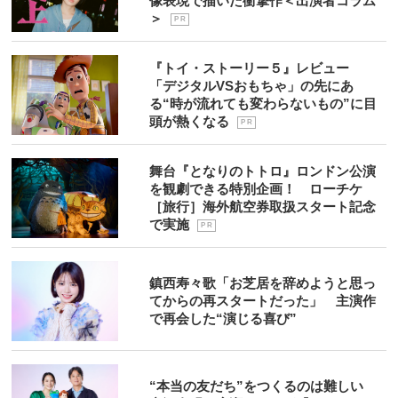
像表現で描いた衝撃作＜出演者コラム
＞
P R
『トイ・ストーリー５』レビュー
「デジタルVSおもちゃ」の先にあ
る“時が流れても変わらないもの”に目
頭が熱くなる
P R
舞台『となりのトトロ』ロンドン公演
を観劇できる特別企画！ ローチケ
［旅行］海外航空券取扱スタート記念
で実施
P R
鎮西寿々歌「お芝居を辞めようと思っ
てからの再スタートだった」 主演作
で再会した“演じる喜び”
“本当の友だち”をつくるのは難しい