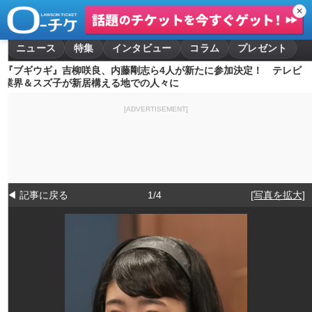
✕
ニュース
特集
インタビュー
コラム
プレゼント
『ブギウギ』吉柳咲良、内藤剛志ら4人が新たに参加決定！ テレビ
業界＆スズ子が新居構える地での人々に
[ADVERTISEMENT]
◀ 記事に戻る
1/4
[写真を拡大]