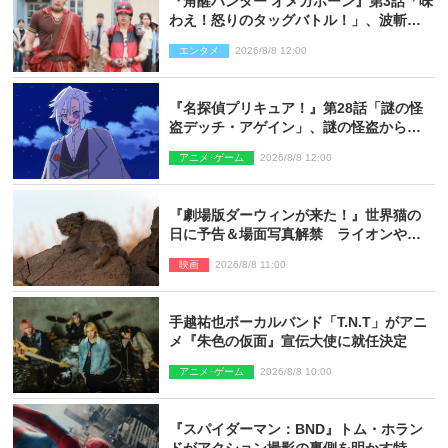
『角醒ハンター オメガホーン』第3話「味
わえ！怒りのタッグバトル！」、波斬の
ギリコがハンターバトルを挑んできた！
エンタメ
2026/8/8 12:00
『名探偵プリキュア！』第28話「謎の怪
盗デッチ・アゲイン」、謎の怪盗から不
思議な予告状が届く
アニメ･ゲーム
2026/8/8 12:00
『劇場版ダーウィンが来た！』世界猫の
日に予告＆場面写真解禁 ライオンやマ
ヌルネコの赤ちゃんが大集合
映画
2026/8/8 11:00
手越祐也ボーカルバンド「T.N.T」がアニ
メ『朱色の仮面』宣伝大使に就任決定
アニメ･ゲーム
2026/8/8 10:00
『スパイダーマン：BND』トム・ホラン
ドがアクション撮影の裏側を明かす特別