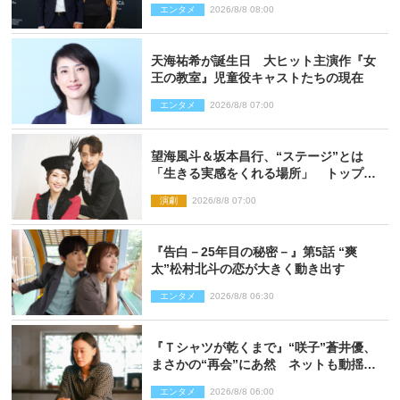
エンタメ
2026/8/8 08:00
天海祐希が誕生日 大ヒット主演作『女
王の教室』児童役キャストたちの現在
エンタメ
2026/8/8 07:00
望海風斗＆坂本昌行、“ステージ”とは
「生きる実感をくれる場所」 トップを
走り続ける原動力を語る
演劇
2026/8/8 07:00
『告白－25年目の秘密－』第5話 “爽
太”松村北斗の恋が大きく動き出す
エンタメ
2026/8/8 06:30
『Ｔシャツが乾くまで』“咲子”蒼井優、
まさかの“再会”にあ然 ネットも動揺
「びっくりした!!」「今さら?!」（ネタバ
エンタメ
2026/8/8 06:00
レあり）