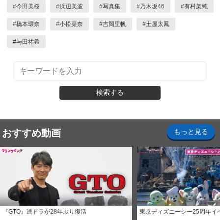
#
今田美桜
#
浜辺美波
#
写真集
#
乃木坂46
#
有村架純
#
橋本環奈
#
小松菜奈
#
吉岡里帆
#
土屋太鳳
#
与田祐希
検索する
おすすめ動画
もっと見る
『GTO』連ドラが28年ぶり復活
東京ディズニーシー25周年イ