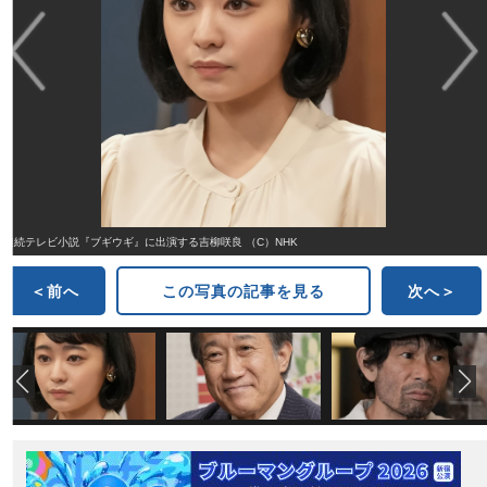
連続テレビ小説『ブギウギ』に出演する吉柳咲良 （C）NHK
＜前へ
この写真の記事を見る
次へ＞