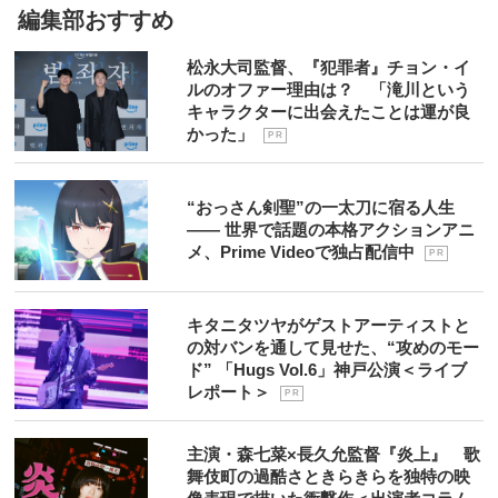
編集部おすすめ
松永大司監督、『犯罪者』チョン・イ
ルのオファー理由は？ 「滝川という
キャラクターに出会えたことは運が良
かった」
P R
“おっさん剣聖”の一太刀に宿る人生
―― 世界で話題の本格アクションアニ
メ、Prime Videoで独占配信中
P R
キタニタツヤがゲストアーティストと
の対バンを通して見せた、“攻めのモー
ド” 「Hugs Vol.6」神戸公演＜ライブ
レポート＞
P R
主演・森七菜×長久允監督『炎上』 歌
舞伎町の過酷さときらきらを独特の映