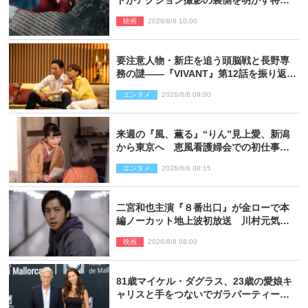
映像解禁
映画
2026/8/8 10:00
要注意人物・新庄を追う頭脳戦と長野専
務の謎――『VIVANT』第12話を振り返
る！
エンタメ
2026/8/8 09:00
来週の『風、薫る』“りん”見上愛、新潟
から東京へ 恵風看護婦会での初仕事に
向かう
エンタメ
2026/8/8 08:15
二宮和也主演『８番出口』が金ローで本
編ノーカット地上波初放送 川村元気監
督＆二宮コメント到着
映画
2026/8/8 08:00
81歳マイケル・ダグラス、23歳の愛娘キ
ャリスと手をつないでガラパーティーに
来場