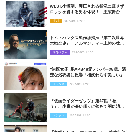
WEST.小瀧望、弾圧される状況に屈せず
ロックを愛する男を体現！ 主演舞台
『ロックンロール』ビジュアル解禁
演劇
2026/8/8 12:00
トム・ハンクス製作総指揮『第二次世界
大戦全史』 ノルマンディー上陸の壮絶
な戦場を収めた特別映像解禁
海外ドラマ
2026/8/8 12:00
“港区女子”系AKB48元メンバー38歳、清
楚な浴衣姿に反響「相変わらず美しい」
エンタメ
2026/8/8 12:00
『仮面ライダーゼッツ』第47話「救
う」、小鷹が深い眠りに落ちて闇に消え
る…？
エンタメ
2026/8/8 12:00