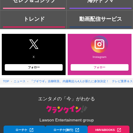
セレブ＆ゴシップ
海外ドラマ
トレンド
動画配信サービス
X
Instagram
フォロー
フォロー
TOP
ニュース
『ブギウギ』吉柳咲良、内藤剛志ら4人が新たに参加決定！ テレビ業界＆
エンタメの「今」がわかる
Lawson Entertainment group
ローチケ
ローチケ[旅行]
HMV&BOOKS