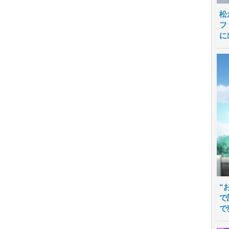
松
フ
に
“
で
で