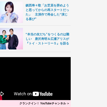
鎮西寿々歌「お芝居を辞めよう
と思ってからの再スタートだっ
た」 主演作で再会した“演じ
る喜び”
“本当の友だち”をつくるのは難
しい 唐沢寿明＆広瀬アリスが
『トイ・ストーリー５』を語る
クランクイン！ YouTubeチャンネル ＞