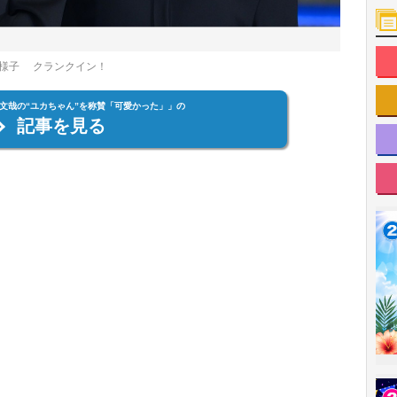
の様子 クランクイン！
文哉の“ユカちゃん”を称賛「可愛かった」」の
記事を見る