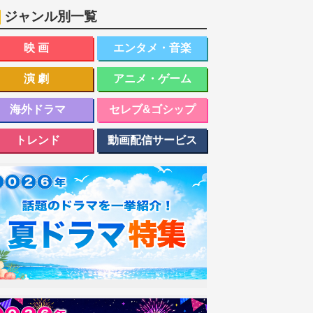
ジャンル別一覧
映画
エンタメ・音楽
演劇
アニメ・ゲーム
海外ドラマ
セレブ&ゴシップ
トレンド
動画配信サービス