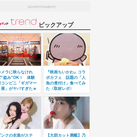
[ADVERTISEMENT]
ピックアップ
カメラに映らなけれ
『映画ちいかわ』コラ
ば“盗み”OK！ 体験
ボカフェ 話題の「人
型コンビニ「ギガマー
魚の煮付け」食べてみ
ト展」がヤバすぎたｗ
た〈取材レポ〉
ピンクの衣装がステ
【大胆カット満載】乃