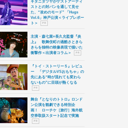
キタニタツヤがゲストアーティ
ストとの対バンを通して見せ
た、“攻めのモード” 「Hugs
Vol.6」神戸公演＜ライブレポー
ト＞
P R
主演・森七菜×長久允監督『炎
上』 歌舞伎町の過酷さときら
きらを独特の映像表現で描いた
衝撃作＜出演者コラム＞
P R
『トイ・ストーリー５』レビュ
ー 「デジタルVSおもちゃ」の
先にある“時が流れても変わら
ないもの”に目頭が熱くなる
P R
舞台『となりのトトロ』ロンド
ン公演を観劇できる特別企
画！ ローチケ［旅行］海外航
空券取扱スタート記念で実施
P R