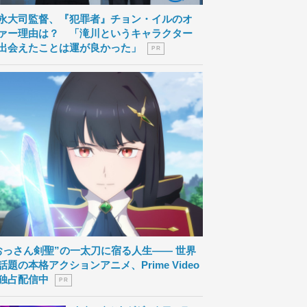
永大司監督、『犯罪者』チョン・イルのオ
ァー理由は？ 「滝川というキャラクター
出会えたことは運が良かった」
P R
おっさん剣聖”の一太刀に宿る人生―― 世界
話題の本格アクションアニメ、Prime Video
独占配信中
P R