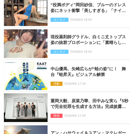
“役満ボディ”岡田紗佳、ブルーのドレス
姿にネット衝撃「美しすぎる」「ナイ
ス」
エンタメ
2026/8/6 18:00
現役薬剤師グラドル、白ミニ丈トップス
姿の抜群プロポーションに「素晴らしす
ぎる」「すっっっご！」とネット絶賛
エンタメ
2026/8/6 18:00
中山優馬、矢崎広らが“蛙の姿”に！ 舞
台『蛙昇天』ビジュアル解禁
演劇
2026/8/6 17:30
重岡大毅、原菜乃華、田中みな実ら『5秒
で完全犯罪を生成する方法』完成披露に
登壇！ それぞれのAI活用術も発表
映画
2026/8/6 17:05
アン・ハサウェイ＆ユアン・マクレガー