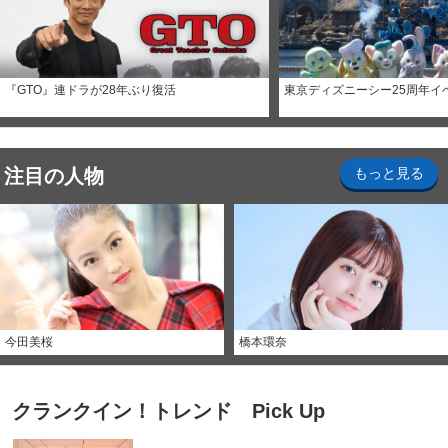
『GTO』連ドラが28年ぶり復活
東京ディズニーシー25周年イ
注目の人物
もっと見る
今田美桜
橋本環奈
クランクイン！トレンド Pick Up