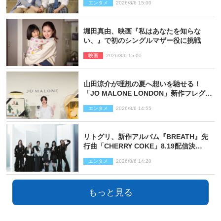
エンタメ
2026/8/6 15:00
堀田真由、映画『私はあなたを知らな
い、』で初のシングルマザー役に挑戦
映画
2026/8/6 15:00
山田涼介が理想の夏へ想いを馳せる！
「JO MALONE LONDON」新作フレグラ
ンスを体験
エンタメ
2026/8/6 14:55
リトグリ、新作アルバム『BREATH』先
行曲「CHERRY COKE」8.19配信決
定！ eill書き下ろしのラブソング
エンタメ
2026/8/6 14:20
もっと見る