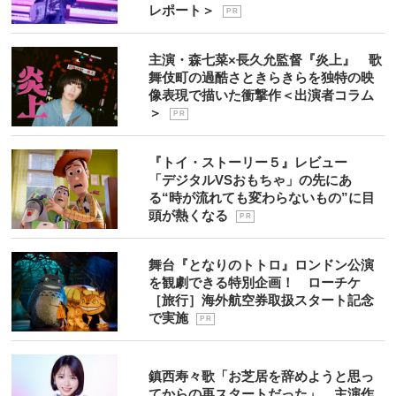
レポート＞
P R
主演・森七菜×長久允監督『炎上』 歌
舞伎町の過酷さときらきらを独特の映
像表現で描いた衝撃作＜出演者コラム
＞
P R
『トイ・ストーリー５』レビュー
「デジタルVSおもちゃ」の先にあ
る“時が流れても変わらないもの”に目
頭が熱くなる
P R
舞台『となりのトトロ』ロンドン公演
を観劇できる特別企画！ ローチケ
［旅行］海外航空券取扱スタート記念
で実施
P R
鎮西寿々歌「お芝居を辞めようと思っ
てからの再スタートだった」 主演作