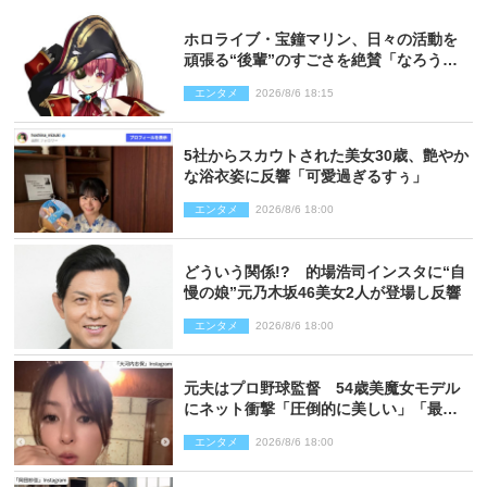
ホロライブ・宝鐘マリン、日々の活動を
頑張る“後輩”のすごさを絶賛「なろう系
主人公まである」
エンタメ
2026/8/6 18:15
5社からスカウトされた美女30歳、艶やか
な浴衣姿に反響「可愛過ぎるすぅ」
エンタメ
2026/8/6 18:00
どういう関係!? 的場浩司インスタに“自
慢の娘”元乃木坂46美女2人が登場し反響
エンタメ
2026/8/6 18:00
元夫はプロ野球監督 54歳美魔女モデル
にネット衝撃「圧倒的に美しい」「最強
クラス」「うっとり」
エンタメ
2026/8/6 18:00