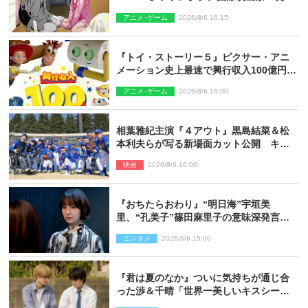
アニメ部門で観客賞・金賞受賞！
アニメ･ゲーム
2026/8/6 16:15
『トイ・ストーリー５』ピクサー・アニ
メーション史上最速で興行収入100億円突
破 シリーズNo.1興収が目前
アニメ･ゲーム
2026/8/6 16:00
相葉雅紀主演『４アウト』黒島結菜＆松
本利夫らが写る新場面カット公開 キャ
スト登壇イベントも決定
映画
2026/8/6 16:00
『おちたらおわり』“明日海”宇垣美
里、“孔美子”篠田麻里子の意味深発言に
絶句 ネット驚き「まさか」「意外な展
エンタメ
2026/8/6 15:00
開」
『君は夏のなか』ついに気持ちが通じ合
った渉＆千晴「世界一美しいキスシー
ン」「めっちゃキュン」反響続々