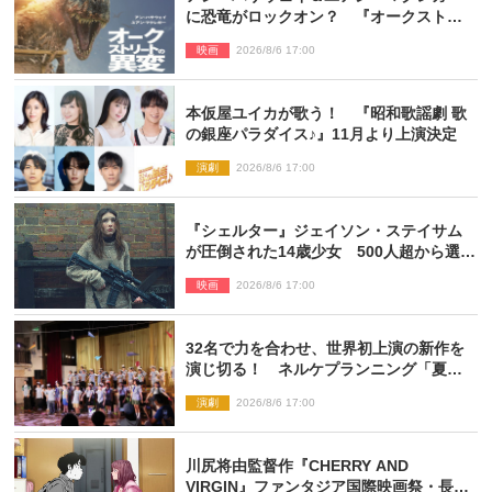
に恐竜がロックオン？ 『オークストリ
ートの異変』新ビジュアル＆本編映像初
映画
2026/8/6 17:00
解禁
本仮屋ユイカが歌う！ 『昭和歌謡劇 歌
の銀座パラダイス♪』11月より上演決定
演劇
2026/8/6 17:00
『シェルター』ジェイソン・ステイサム
が圧倒された14歳少女 500人超から選出
された新鋭ボディ・レイ・ブレスナック
映画
2026/8/6 17:00
とは
32名で力を合わせ、世界初上演の新作を
演じ切る！ ネルケプランニング「夏休
み！オン・ワークショップ2026」レポー
演劇
2026/8/6 17:00
ト【最終日】
川尻将由監督作『CHERRY AND
VIRGIN』ファンタジア国際映画祭・長編