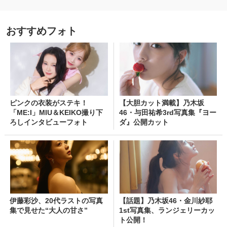
おすすめフォト
ピンクの衣装がステキ！
【大胆カット満載】乃木坂
「ME:I」MIU＆KEIKO撮り下
46・与田祐希3rd写真集『ヨー
ろしインタビューフォト
ダ』公開カット
伊藤彩沙、20代ラストの写真
【話題】乃木坂46・金川紗耶
集で見せた“大人の甘さ”
1st写真集、ランジェリーカッ
ト公開！