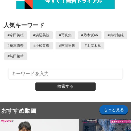
人気キーワード
#
今田美桜
#
浜辺美波
#
写真集
#
乃木坂46
#
有村架純
#
橋本環奈
#
小松菜奈
#
吉岡里帆
#
土屋太鳳
#
与田祐希
検索する
おすすめ動画
もっと見る