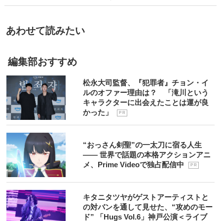
あわせて読みたい
編集部おすすめ
松永大司監督、『犯罪者』チョン・イ
ルのオファー理由は？ 「滝川という
キャラクターに出会えたことは運が良
かった」
P R
“おっさん剣聖”の一太刀に宿る人生
―― 世界で話題の本格アクションアニ
メ、Prime Videoで独占配信中
P R
キタニタツヤがゲストアーティストと
の対バンを通して見せた、“攻めのモー
ド” 「Hugs Vol.6」神戸公演＜ライブ