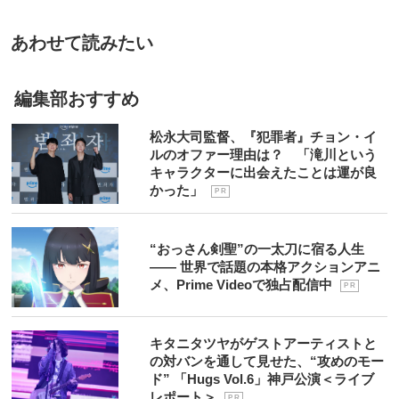
あわせて読みたい
編集部おすすめ
松永大司監督、『犯罪者』チョン・イ
ルのオファー理由は？ 「滝川という
キャラクターに出会えたことは運が良
かった」
P R
“おっさん剣聖”の一太刀に宿る人生
―― 世界で話題の本格アクションアニ
メ、Prime Videoで独占配信中
P R
キタニタツヤがゲストアーティストと
の対バンを通して見せた、“攻めのモー
ド” 「Hugs Vol.6」神戸公演＜ライブ
レポート＞
P R