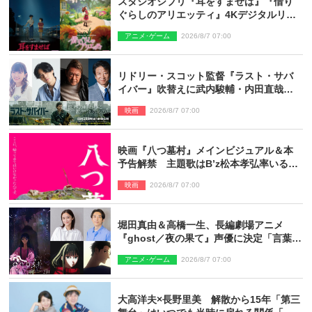
スタジオジブリ『耳をすませば』『借り
ぐらしのアリエッティ』4Kデジタルリマ
スターでIMAX上映決定！
アニメ･ゲーム
2026/8/7 07:00
リドリー・スコット監督『ラスト・サバ
イバー』吹替えに武内駿輔・内田直哉・
種崎敦美・井上和彦ら豪華声優陣が集
映画
2026/8/7 07:00
結！
映画『八つ墓村』メインビジュアル＆本
予告解禁 主題歌はB’z松本孝弘率いる
TMG「DOOM」に決定
映画
2026/8/7 07:00
堀田真由＆高橋一生、長編劇場アニメ
『ghost／夜の果て』声優に決定「言葉に
はできない沢山の感情を思い出しまし
アニメ･ゲーム
2026/8/7 07:00
た」
大高洋夫×長野里美 解散から15年「第三