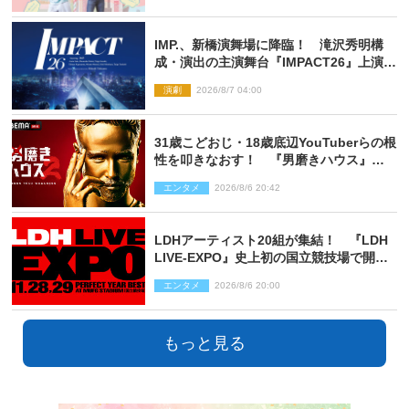
IMP.、新橋演舞場に降臨！ 滝沢秀明構
成・演出の主演舞台『IMPACT26』上演決
定
演劇
2026/8/7 04:00
31歳こどおじ・18歳底辺YouTuberらの根
性を叩きなおす！ 『男磨きハウス』第2
弾コーチ陣発表
エンタメ
2026/8/6 20:42
LDHアーティスト20組が集結！ 『LDH
LIVE‐EXPO』史上初の国立競技場で開催
決定
エンタメ
2026/8/6 20:00
もっと見る