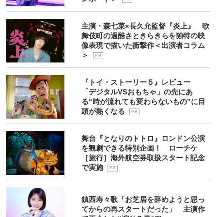
主演・森七菜×長久允監督『炎上』 歌
舞伎町の過酷さときらきらを独特の映
像表現で描いた衝撃作＜出演者コラム
＞
P R
『トイ・ストーリー５』レビュー
「デジタルVSおもちゃ」の先にあ
る“時が流れても変わらないもの”に目
頭が熱くなる
P R
舞台『となりのトトロ』ロンドン公演
を観劇できる特別企画！ ローチケ
［旅行］海外航空券取扱スタート記念
で実施
P R
鎮西寿々歌「お芝居を辞めようと思っ
てからの再スタートだった」 主演作