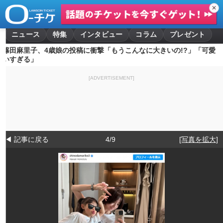
✕
ニュース
特集
インタビュー
コラム
プレゼント
篠田麻里子、4歳娘の投稿に衝撃「もうこんなに大きいの!?」「可愛
いすぎる」
[ADVERTISEMENT]
◀ 記事に戻る
4/9
[写真を拡大]