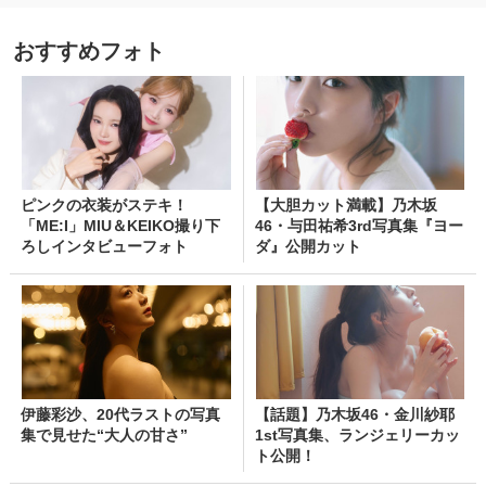
おすすめフォト
ピンクの衣装がステキ！
【大胆カット満載】乃木坂
「ME:I」MIU＆KEIKO撮り下
46・与田祐希3rd写真集『ヨー
ろしインタビューフォト
ダ』公開カット
伊藤彩沙、20代ラストの写真
【話題】乃木坂46・金川紗耶
集で見せた“大人の甘さ”
1st写真集、ランジェリーカッ
ト公開！