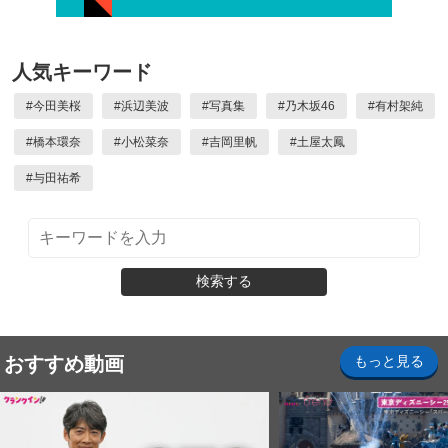
人気キーワード
#
今田美桜
#
浜辺美波
#
写真集
#
乃木坂46
#
有村架純
#
橋本環奈
#
小松菜奈
#
吉岡里帆
#
土屋太鳳
#
与田祐希
検索する
おすすめ動画
もっと見る