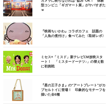
カメラに映らなければ“盗み”OK！ 体験
型コンビニ「ギガマート展」がヤバすぎた
ｗ
『映画ちいかわ』コラボカフェ 話題の
「人魚の煮付け」食べてみた〈取材レポ〉
ミセス×「ミスド」新テレビCM放映スタ
ート！ 「ミスタードーナツ♪」の替え歌
に初挑戦
『星の王子さま』の“アートプレート”がカ
プセルトイに登場！ 印象的なモチーフを
描いた全6種