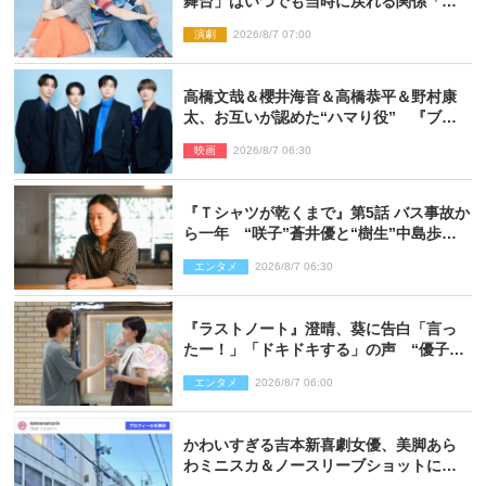
舞台」はいつでも当時に戻れる関係「や
っぱり他の方たちとは違います」
演劇
2026/8/7 07:00
高橋文哉＆櫻井海音＆高橋恭平＆野村康
太、お互いが認めた“ハマり役” 『ブル
ーロック』で築いた最高のチームワーク
映画
2026/8/7 06:30
『Ｔシャツが乾くまで』第5話 バス事故か
ら一年 “咲子”蒼井優と“樹生”中島歩は
心を許しあえる関係に
エンタメ
2026/8/7 06:30
『ラストノート』澄晴、葵に告白「言っ
たー！」「ドキドキする」の声 “優子劇
場”も話題
エンタメ
2026/8/7 06:00
かわいすぎる吉本新喜劇女優、美脚あら
わミニスカ＆ノースリーブショットに反
響