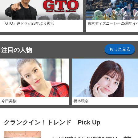
『GTO』連ドラが28年ぶり復活
東京ディズニーシー25周年イ
注目の人物
もっと見る
今田美桜
橋本環奈
クランクイン！トレンド Pick Up