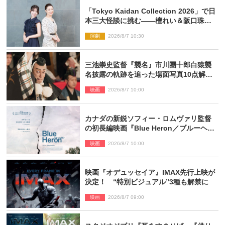
「Tokyo Kaidan Collection 2026」で日
本三大怪談に挑む――檀れい＆阪口珠美
が語る「牡丹灯籠」の新たな魅力
演劇
2026/8/7 10:30
三池崇史監督『襲名』市川團十郎白猿襲
名披露の軌跡を追った場面写真10点解
禁！
映画
2026/8/7 10:00
カナダの新鋭ソフィー・ロムヴァリ監督
の初長編映画『Blue Heron／ブルーヘロ
ン』10.23公開
映画
2026/8/7 10:00
映画『オデュッセイア』IMAX先行上映が
決定！ “特別ビジュアル”3種も解禁に
映画
2026/8/7 09:00