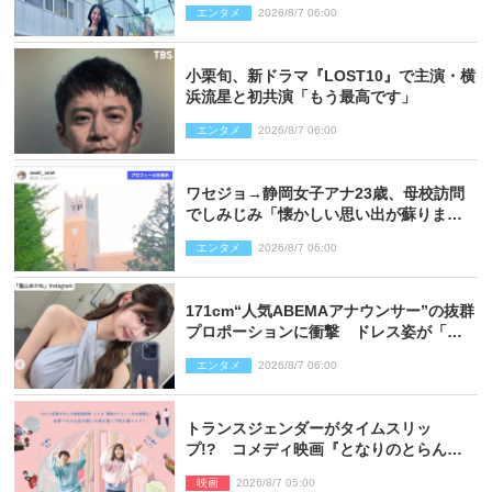
エンタメ
2026/8/7 06:00
小栗旬、新ドラマ『LOST10』で主演・横
浜流星と初共演「もう最高です」
エンタメ
2026/8/7 06:00
ワセジョ→静岡女子アナ23歳、母校訪問
でしみじみ「懐かしい思い出が蘇りまし
た」
エンタメ
2026/8/7 06:00
171cm“人気ABEMAアナウンサー”の抜群
プロポーションに衝撃 ドレス姿が「美
しい」「品がありすぎる」
エンタメ
2026/8/7 06:00
トランスジェンダーがタイムスリッ
プ!? コメディ映画『となりのとらんす
少女ちゃん』11.7公開決定
映画
2026/8/7 05:00