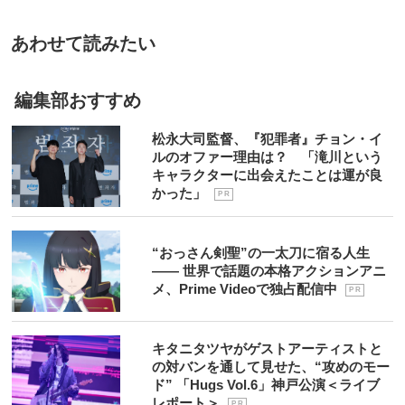
あわせて読みたい
編集部おすすめ
松永大司監督、『犯罪者』チョン・イ
ルのオファー理由は？ 「滝川という
キャラクターに出会えたことは運が良
かった」
P R
“おっさん剣聖”の一太刀に宿る人生
―― 世界で話題の本格アクションアニ
メ、Prime Videoで独占配信中
P R
キタニタツヤがゲストアーティストと
の対バンを通して見せた、“攻めのモー
ド” 「Hugs Vol.6」神戸公演＜ライブ
レポート＞
P R