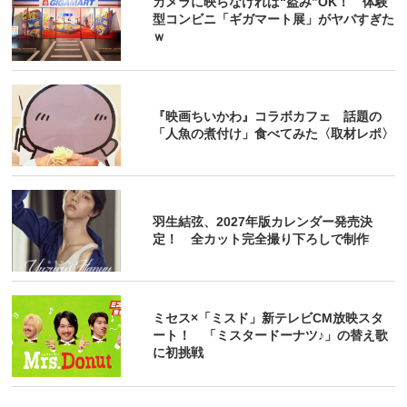
カメラに映らなければ“盗み”OK！ 体験
型コンビニ「ギガマート展」がヤバすぎた
ｗ
『映画ちいかわ』コラボカフェ 話題の
「人魚の煮付け」食べてみた〈取材レポ〉
羽生結弦、2027年版カレンダー発売決
定！ 全カット完全撮り下ろしで制作
ミセス×「ミスド」新テレビCM放映スタ
ート！ 「ミスタードーナツ♪」の替え歌
に初挑戦