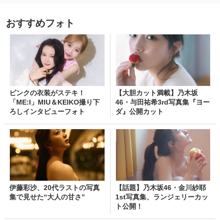
おすすめフォト
ピンクの衣装がステキ！
【大胆カット満載】乃木坂
「ME:I」MIU＆KEIKO撮り下
46・与田祐希3rd写真集『ヨー
ろしインタビューフォト
ダ』公開カット
伊藤彩沙、20代ラストの写真
【話題】乃木坂46・金川紗耶
集で見せた“大人の甘さ”
1st写真集、ランジェリーカッ
ト公開！