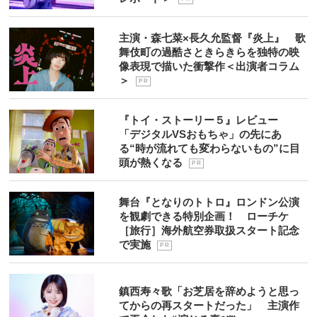
主演・森七菜×長久允監督『炎上』 歌
舞伎町の過酷さときらきらを独特の映
像表現で描いた衝撃作＜出演者コラム
＞
P R
『トイ・ストーリー５』レビュー
「デジタルVSおもちゃ」の先にあ
る“時が流れても変わらないもの”に目
頭が熱くなる
P R
舞台『となりのトトロ』ロンドン公演
を観劇できる特別企画！ ローチケ
［旅行］海外航空券取扱スタート記念
で実施
P R
鎮西寿々歌「お芝居を辞めようと思っ
てからの再スタートだった」 主演作