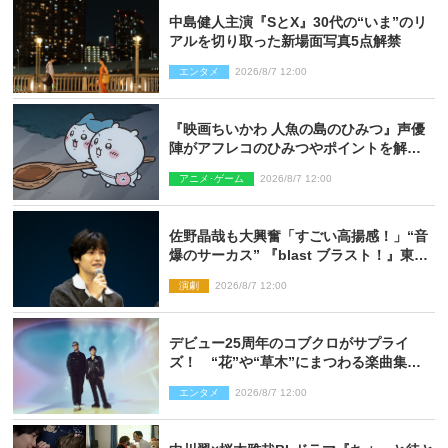
中島健人主演『SとX』30代の“いま”のリ
アルを切り取った新場面写真5点解禁
エンタメ
2026/8/7 12:00
『映画ちいかわ 人魚の島のひみつ』声優
陣がアフレコのひみつやポイントを解
説！ 新カットも到着
アニメ･ゲーム
2026/8/7 12:00
佐野晶哉も大興奮「すごい高揚感！」“音
爆のサーカス” 『blast ブラスト！』東京
公演が開幕！
演劇
2026/8/7 12:00
デビュー25周年のコブクロがサプライ
ズ！ “花”や“草木”にまつわる楽曲集め
た新コンセプトアルバムを“花の日”に配
エンタメ
2026/8/7 12:00
信リリース