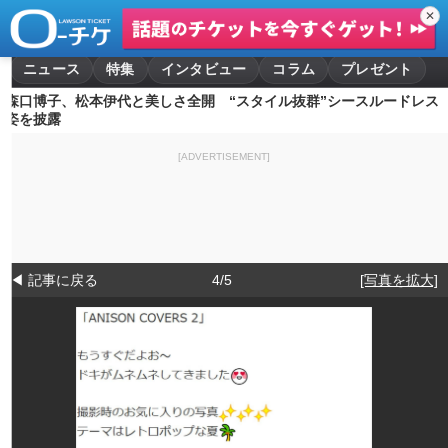
✕
ニュース
特集
インタビュー
コラム
プレゼント
森口博子、松本伊代と美しさ全開 “スタイル抜群”シースルードレス
姿を披露
[ADVERTISEMENT]
◀ 記事に戻る
4/5
[写真を拡大]