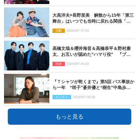
大高洋夫×長野里美 解散から15年「第三
舞台」はいつでも当時に戻れる関係「や
っぱり他の方たちとは違います」
演劇
2026/8/7 07:00
高橋文哉＆櫻井海音＆高橋恭平＆野村康
太、お互いが認めた“ハマり役” 『ブル
ーロック』で築いた最高のチームワーク
映画
2026/8/7 06:30
『Ｔシャツが乾くまで』第5話 バス事故か
ら一年 “咲子”蒼井優と“樹生”中島歩は
心を許しあえる関係に
エンタメ
2026/8/7 06:30
もっと見る