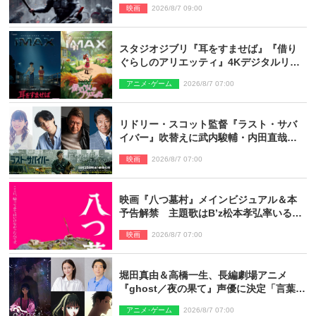
映画
2026/8/7 09:00
スタジオジブリ『耳をすませば』『借り
ぐらしのアリエッティ』4Kデジタルリマ
スターでIMAX上映決定！
アニメ･ゲーム
2026/8/7 07:00
リドリー・スコット監督『ラスト・サバ
イバー』吹替えに武内駿輔・内田直哉・
種崎敦美・井上和彦ら豪華声優陣が集
映画
2026/8/7 07:00
結！
映画『八つ墓村』メインビジュアル＆本
予告解禁 主題歌はB’z松本孝弘率いる
TMG「DOOM」に決定
映画
2026/8/7 07:00
堀田真由＆高橋一生、長編劇場アニメ
『ghost／夜の果て』声優に決定「言葉に
はできない沢山の感情を思い出しまし
アニメ･ゲーム
2026/8/7 07:00
た」