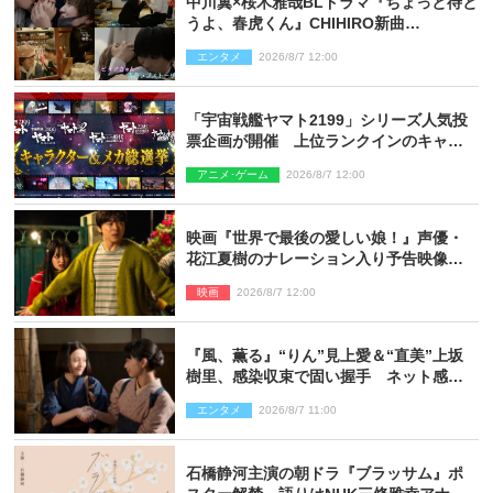
中川翼×桜木雅哉BLドラマ『ちょっと待と
うよ、春虎くん』CHIHIRO新曲
「Honeyy」がED主題歌に決定！
エンタメ
2026/8/7 12:00
「宇宙戦艦ヤマト2199」シリーズ人気投
票企画が開催 上位ランクインのキャラ
クター＆メカは新規描き下ろしイラスト
アニメ･ゲーム
2026/8/7 12:00
を制作
映画『世界で最後の愛しい娘！』声優・
花江夏樹のナレーション入り予告映像解
禁「あふれ出る温かさに涙が止まらな
映画
2026/8/7 12:00
い！」
『風、薫る』“りん”見上愛＆“直美”上坂
樹里、感染収束で固い握手 ネット感動
「このバディは最強」「アツい」
エンタメ
2026/8/7 11:00
石橋静河主演の朝ドラ『ブラッサム』ポ