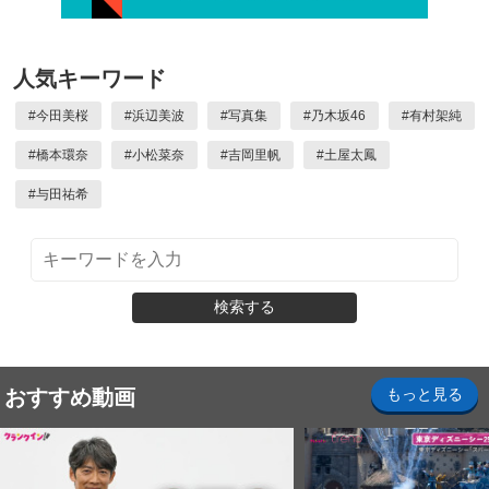
人気キーワード
#
今田美桜
#
浜辺美波
#
写真集
#
乃木坂46
#
有村架純
#
橋本環奈
#
小松菜奈
#
吉岡里帆
#
土屋太鳳
#
与田祐希
検索する
おすすめ動画
もっと見る