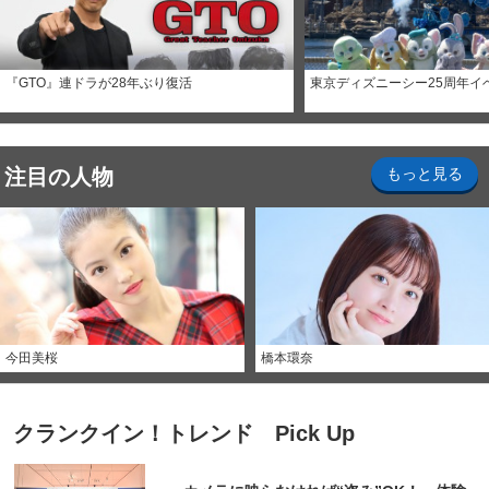
『GTO』連ドラが28年ぶり復活
東京ディズニーシー25周年イ
注目の人物
もっと見る
今田美桜
橋本環奈
クランクイン！トレンド Pick Up