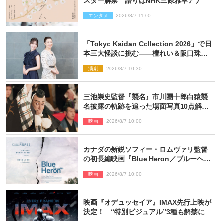
スター解禁 語りはNHK三條雅幸アナ
エンタメ
2026/8/7 11:00
「Tokyo Kaidan Collection 2026」で日
本三大怪談に挑む――檀れい＆阪口珠美
が語る「牡丹灯籠」の新たな魅力
演劇
2026/8/7 10:30
三池崇史監督『襲名』市川團十郎白猿襲
名披露の軌跡を追った場面写真10点解
禁！
映画
2026/8/7 10:00
カナダの新鋭ソフィー・ロムヴァリ監督
の初長編映画『Blue Heron／ブルーヘロ
ン』10.23公開
映画
2026/8/7 10:00
映画『オデュッセイア』IMAX先行上映が
決定！ “特別ビジュアル”3種も解禁に