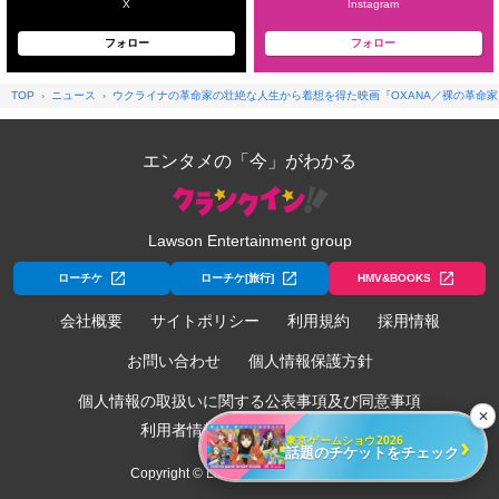
X
Instagram
フォロー
フォロー
TOP
ニュース
ウクライナの革命家の壮絶な人生から着想を得た映画『OXANA／裸の革命家・
エンタメの「今」がわかる
Lawson Entertainment group
ローチケ
ローチケ[旅行]
HMV&BOOKS
会社概要
サイトポリシー
利用規約
採用情報
お問い合わせ
個人情報保護方針
個人情報の取扱いに関する公表事項及び同意事項
✕
利用者情報の外部送信について
›
東京ゲームショウ2026
話題のチケットをチェック
Copyright © Lawson Entertainment, Inc.