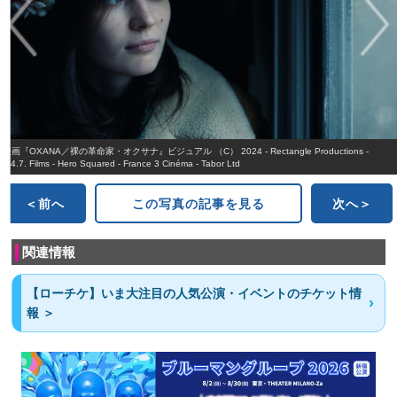
映画『OXANA／裸の革命家・オクサナ』ビジュアル （C） 2024 - Rectangle Productions -
2.4.7. Films - Hero Squared - France 3 Cinéma - Tabor Ltd
＜前へ
この写真の記事を見る
次へ＞
関連情報
【ローチケ】いま大注目の人気公演・イベントのチケット情
報 ＞