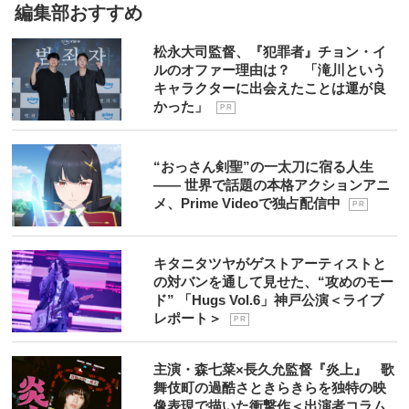
編集部おすすめ
松永大司監督、『犯罪者』チョン・イ
ルのオファー理由は？ 「滝川という
キャラクターに出会えたことは運が良
かった」
P R
“おっさん剣聖”の一太刀に宿る人生
―― 世界で話題の本格アクションアニ
メ、Prime Videoで独占配信中
P R
キタニタツヤがゲストアーティストと
の対バンを通して見せた、“攻めのモー
ド” 「Hugs Vol.6」神戸公演＜ライブ
レポート＞
P R
主演・森七菜×長久允監督『炎上』 歌
舞伎町の過酷さときらきらを独特の映
像表現で描いた衝撃作＜出演者コラム