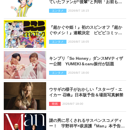
ていたファンが“後輩”と判明「お前もし
かしてあのときの？」
エンタメ
2026/8/7 18:15
『超かぐや姫！』初のスピンオフ『超か
ぐやメシ！』連載決定 ビビビコミック
創刊で31作品一挙公開
エンタメ
2026/8/7 18:05
キンプリ「So Honey」ダンスMVティザ
ー公開 YUMEKI＆caru振付が話題
エンタメ
2026/8/7 18:00
ウサギの様子がおかしい『スターヴ・エ
イカー 召喚』日本版予告＆場面写真解禁
映画
2026/8/7 18:00
謎の男に尽くされるサスペンスコメディ
ー！ 宇野祥平×萩原護『Man』本予告＆