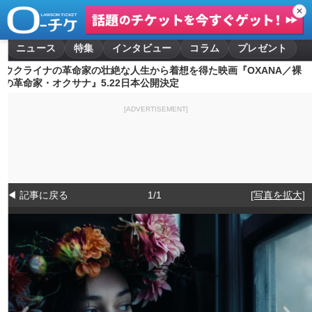
✕
ニュース
特集
インタビュー
コラム
プレゼント
ウクライナの革命家の壮絶な人生から着想を得た映画『OXANA／裸
の革命家・オクサナ』5.22日本公開決定
[ADVERTISEMENT]
◀ 記事に戻る
1/1
[写真を拡大]