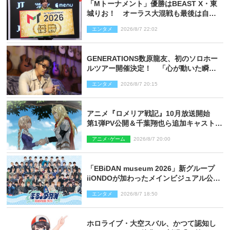
「Mトーナメント」優勝はBEAST X・東
城りお！ オーラス大混戦も最後は自ら
和了って幕引き
エンタメ
2026/8/7 22:02
GENERATIONS数原龍友、初のソロホー
ルツアー開催決定！ 「心が動いた瞬間
を、音に乗せてお届けできれば」
エンタメ
2026/8/7 20:15
アニメ『ロメリア戦記』10月放送開始
第1弾PV公開＆千葉翔也ら追加キャスト4
人を発表
アニメ･ゲーム
2026/8/7 20:00
「EBiDAN museum 2026」新グループ
iiONDOが加わったメインビジュアル公
開！ 開催記念グッズラインナップも
エンタメ
2026/8/7 18:50
ホロライブ・大空スバル、かつて認知し