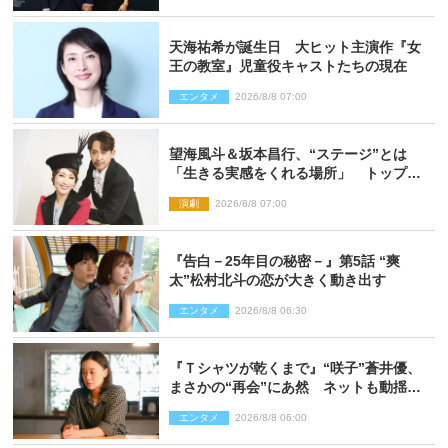
天海祐希が誕生日 大ヒット主演作『女
王の教室』児童役キャストたちの現在
エンタメ
2026/8/8 07:00
望海風斗＆坂本昌行、“ステージ”とは
「生きる実感をくれる場所」 トップを
走り続ける原動力を語る
演劇
2026/8/8 07:00
『告白－25年目の秘密－』第5話 “爽
太”松村北斗の恋が大きく動き出す
エンタメ
2026/8/8 06:30
『Ｔシャツが乾くまで』“咲子”蒼井優、
まさかの“再会”にあ然 ネットも動揺
「びっくりした!!」「今さら?!」（ネタバ
エンタメ
2026/8/8 06:00
レあり）