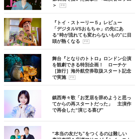
＞
P R
『トイ・ストーリー５』レビュー
「デジタルVSおもちゃ」の先にあ
る“時が流れても変わらないもの”に目
頭が熱くなる
P R
舞台『となりのトトロ』ロンドン公演
を観劇できる特別企画！ ローチケ
［旅行］海外航空券取扱スタート記念
で実施
P R
鎮西寿々歌「お芝居を辞めようと思っ
てからの再スタートだった」 主演作
で再会した“演じる喜び”
“本当の友だち”をつくるのは難しい