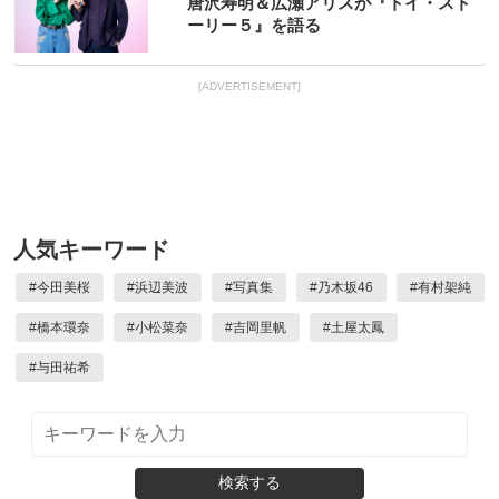
唐沢寿明＆広瀬アリスが『トイ・スト
ーリー５』を語る
[ADVERTISEMENT]
人気キーワード
#
今田美桜
#
浜辺美波
#
写真集
#
乃木坂46
#
有村架純
#
橋本環奈
#
小松菜奈
#
吉岡里帆
#
土屋太鳳
#
与田祐希
検索する