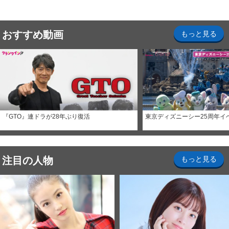
おすすめ動画
もっと見る
『GTO』連ドラが28年ぶり復活
東京ディズニーシー25周年イ
注目の人物
もっと見る