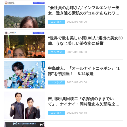
“会社員のお姉さん”インフルエンサー美
女、透き通る素肌のデコルテあらわワン
ピ姿に反響
エンタメ
2026/8/8 06:00
“世界で最も美しい顔100人”選出の美女30
歳、うなじ美しい浴衣姿に反響
エンタメ
2026/8/8 06:00
中島健人、『オールナイトニッポン』“1
部”を初担当！ 8.14放送
エンタメ
2026/8/8 03:00
吉川愛×奥田瑛二『名探偵のままでい
て』、ナイナイ・岡村隆史＆矢部浩之の
ゲスト出演が決定！
エンタメ
2026/8/8 00:45