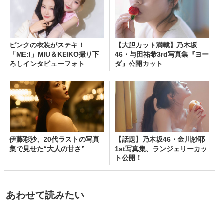
ピンクの衣装がステキ！
【大胆カット満載】乃木坂
「ME:I」MIU＆KEIKO撮り下
46・与田祐希3rd写真集『ヨー
ろしインタビューフォト
ダ』公開カット
伊藤彩沙、20代ラストの写真
【話題】乃木坂46・金川紗耶
集で見せた“大人の甘さ”
1st写真集、ランジェリーカッ
ト公開！
あわせて読みたい