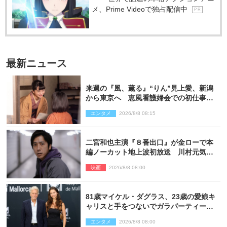
メ、Prime Videoで独占配信中
P R
最新ニュース
来週の『風、薫る』“りん”見上愛、新潟
から東京へ 恵風看護婦会での初仕事に
向かう
エンタメ
2026/8/8 08:15
二宮和也主演『８番出口』が金ローで本
編ノーカット地上波初放送 川村元気監
督＆二宮コメント到着
映画
2026/8/8 08:00
81歳マイケル・ダグラス、23歳の愛娘キ
ャリスと手をつないでガラパーティーに
来場
エンタメ
2026/8/8 08:00